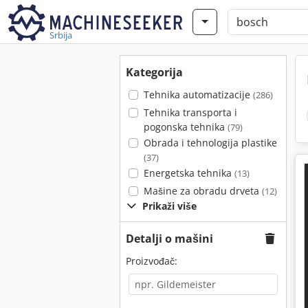
Srbija
Kategorija
Tehnika automatizacije
(286)
Tehnika transporta i
pogonska tehnika
(79)
Obrada i tehnologija plastike
(37)
Energetska tehnika
(13)
Mašine za obradu drveta
(12)
Prikaži više
Detalji o mašini
Proizvođač: