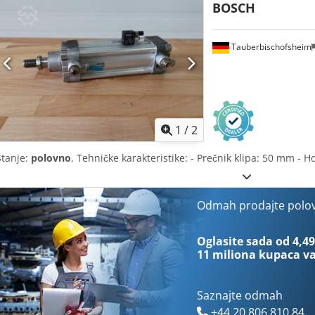
BOSCH
Tauberbischofsheim
1
/
2
Stanje:
polovno
, Tehničke karakteristike: - Prečnik klipa: 50 mm -
Odmah prodajte polo
Oglasite sada od 4,49
11 miliona kupaca
va
Saznajte odmah
+44 20 806 810 84