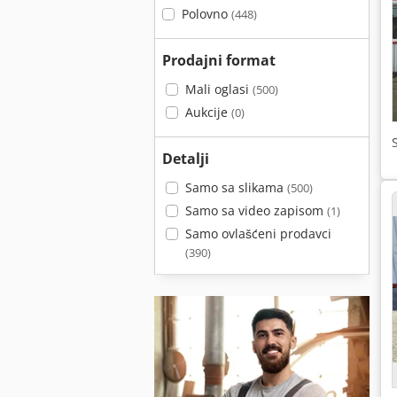
Polovno
(448)
Prodajni format
Mali oglasi
(500)
Aukcije
(0)
Detalji
Samo sa slikama
(500)
Samo sa video zapisom
(1)
Samo ovlašćeni prodavci
(390)