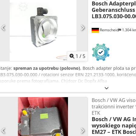
Bosch
Adapterpl
Geberanschluss 
LB3.075.030-00.
Remscheid
1.304 
1
/
5
Stanje:
spreman za upotrebu (polovno)
, Bosch adapter ploča sa pr
LB3.075.030-00.000 / rotacioni senzor ERN 221.2133-1000, korišćen
isporuke prema fotografijama. Chjdozr Dc Dopfx Aflsa
Bosch / VW AG vis
trakcionni inverter
ETK
Bosch / VW AG I
wysokiego napię
EM27 – ETK
Bosc