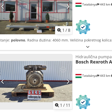
Tatabánya
443 km
1
/
8
Stanje:
polovno
, Radna dužina: 4060 mm. Veličina pokretnog koli
Hidraulična pumpa
Bosch Rexroth
A
Tatabánya
443 km
1
/
11