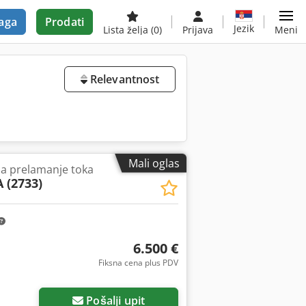
aga
Prodati
Jezik
Lista želja
(0)
Prijava
Meni
Relevantnost
Mali oglas
za prelamanje toka
 (2733)
6.500 €
Fiksna cena plus PDV
Pošalji upit