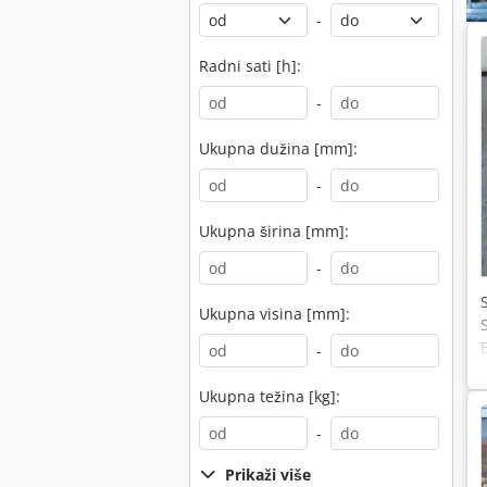
-
Radni sati [h]:
-
Ukupna dužina [mm]:
-
Ukupna širina [mm]:
-
Ukupna visina [mm]:
-
Ukupna težina [kg]:
-
Prikaži više