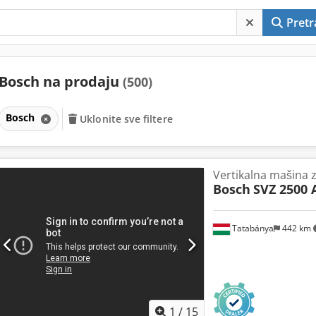
Pretr
Bosch na prodaju
(500)
Bosch
Uklonite sve filtere
Vertikalna mašina 
Bosch
SVZ 2500 A
Tatabánya
442 km
1
/
15