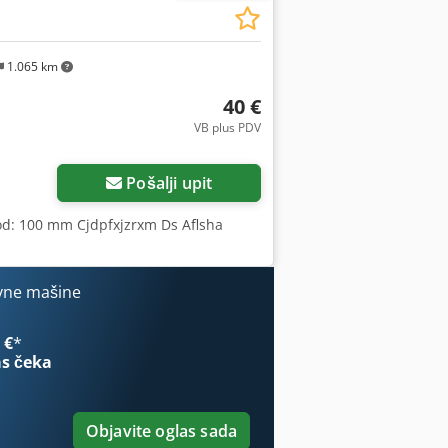
1.065 km
40 €
VB plus PDV
Zatražite više slika
Pošalji upit
 Hod: 100 mm Cjdpfxjzrxm Ds Aflsha
vne mašine
 €
*
s čeka
Objavite oglas sada