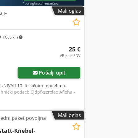
*po oglasu/mesečno
Mali oglas
OSCH
1.065 km
25 €
VB plus PDV
Pošalji upit
p UNIVAR 10 ili sličnim modelima.
hnički podaci: Cjdpfxszrxlao Afleha -
Mali oglas
tedni paket povoljna
tatt-Knebel-