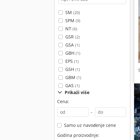
SM
(20)
SPM
(9)
NT
(6)
GSR
(2)
GSA
(1)
GBH
(1)
EPS
(1)
GSH
(1)
GBM
(1)
GAS
(1)
Prikaži više
Cena:
-
Samo uz navođenje cene
Godina proizvodnje: