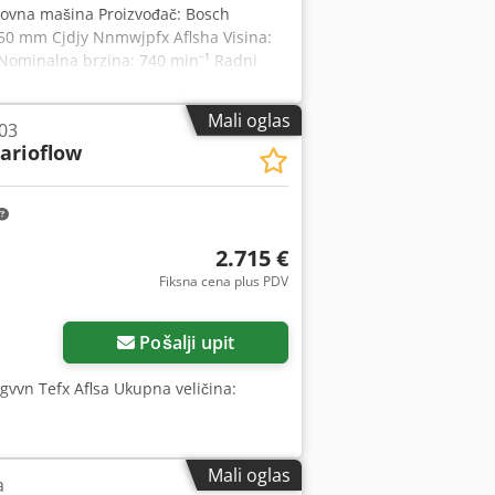
lovna mašina Proizvođač: Bosch
50 mm Cjdjy Nnmwjpfx Aflsha Visina:
 Nominalna brzina: 740 min⁻¹ Radni
ugi vek trajanja pri kontinuiranom
draulične sisteme.
Mali oglas
03
arioflow
2.715 €
Fiksna cena plus PDV
Pošalji upit
gvvn Tefx Aflsa Ukupna veličina:
Mali oglas
a