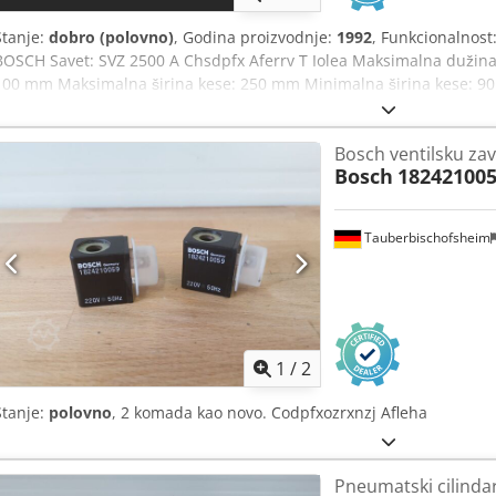
Stanje:
dobro (polovno)
, Godina proizvodnje:
1992
, Funkcionalnost
BOSCH Savet: SVZ 2500 A Chsdpfx Aferrv T Iolea Maksimalna dužin
100 mm Maksimalna širina kese: 250 mm Minimalna širina kese: 9
kesa/min
Bosch ventilsku za
Bosch
18242100
Tauberbischofsheim
1
/
2
Stanje:
polovno
, 2 komada kao novo. Codpfxozrxnzj Afleha
Pneumatski cilind