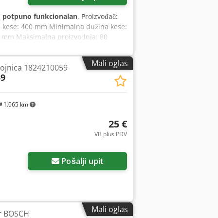
:
potpuno funkcionalan
, Proizvođač:
a kese: 400 mm Minimalna dužina kese:
0 mm Maksimalna proizvodnja: 80
Mali oglas
vojnica 1824210059
59
1.065 km
25 €
VB plus PDV
Zatražite više slika
Pošalji upit
Mali oglas
ar BOSCH