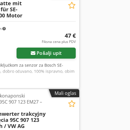
atte mit
für SE-
000 Motor
km
47 €
Fiksna cena plus PDV
Pošalji upit
iključkom za senzor za Bosch SE-
o, dobro očuvano, 100% ispravno, obim
Mali oglas
okonaponski
 95C 907 123 EM27 –
nwerter trakcyjny
cia 95C 907 123
h / VW AG