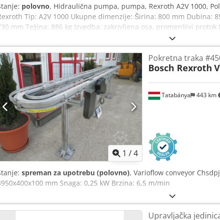
Stanje:
polovno
, Hidraulična pumpa, pumpa, Rexroth A2V 1000, Po
Rexroth Tip: A2V 1000 Ukupne dimenzije: Širina: 800 mm Dubina: 8
730 mm Težina: 886 kg Izvedba: zakrivljena osa, promenljivi protok
pritisak: do 350–400 bar Zemlja porekla: Nemačka Projektovana za d
radu pod velikim opterećenjem. Pogodna za otvorene i zatvorene hi
Pokretna traka #45
Bosch Rexroth
V
Tatabánya
443 km
1
/
4
Stanje:
spreman za upotrebu (polovno)
, Varioflow conveyor Chsdpj
3950x400x100 mm Snaga: 0,25 kW Brzina: 6,5 m/min
Upravljačka jedinic