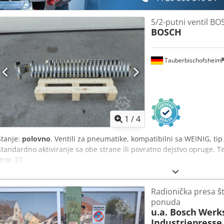
5/2-putni ventil B
BOSCH
Tauberbischofsheim
1
/
4
Stanje:
polovno
, Ventili za pneumatike, kompatibilni sa WEINIG, ti
Standardno aktiviranje sa obe strane ili povratno dejstvo opruge. Te
Broj: 27
Radionička presa š
ponuda
u.a. Bosch
Werks
Industriepresse