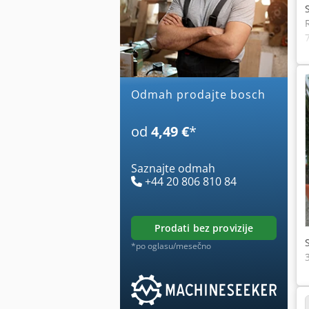
Odmah prodajte bosch
od
4,49 €
*
Saznajte odmah
+44 20 806 810 84
prodati bez provizije
*po oglasu/mesečno