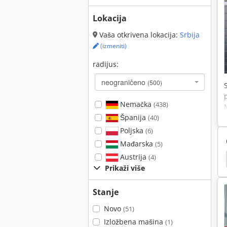
Lokacija
Vaša otkrivena lokacija:
Srbija
(izmeniti)
radijus:
neograničeno
(500)
Nemačka
(438)
Španija
(40)
Poljska
(6)
Mađarska
(5)
Austrija
(4)
Lupajmo Formiranje Mašina
Zaptivanje Mašina
Prikaži više
Stanje
Novo
(51)
Izložbena mašina
(1)