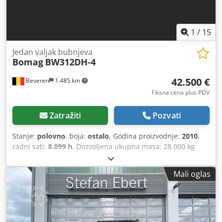
1
/
15
Jedan valjak bubnjeva
Bomag
BW312DH-4
42.500 €
Beveren
1.485 km
Fiksna cena plus PDV
Zatražiti
Pozvati
Stanje:
polovno
, boja:
ostalo
, Godina proizvodnje:
2010
,
radni sati:
8.099 h
, Dozvoljena ukupna masa: 28.000 kg
Proizvođač motora: Deutz CE oznaka: da Serijski broj:
101583141318 Mašine na prodaju! Pogledajte naš sajt za
Mali oglas
raznovrsnu ponudu mašina spremnih za kupovinu. Imamo
više opcija od onih prikazanih online, pa nas slobodno
pozovite ili nam pišite u bilo kom trenutku. Sve naše
mašine su potpuno servisirane i proverene po pitanju
pouzdanosti. Potrebne su vam slike? Samo nas