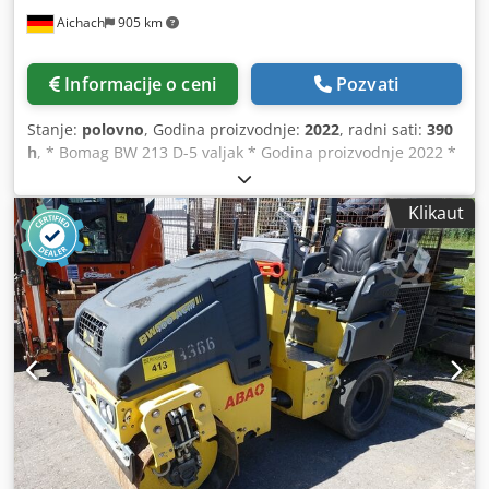
Aichach
905 km
Informacije o ceni
Pozvati
Stanje:
polovno
, Godina proizvodnje:
2022
, radni sati:
390
h
, * Bomag BW 213 D-5 valjak * Godina proizvodnje 2022 *
390 radnih sati * Euro 5 * 12.500-14.800 kg * Deutz motor
95KW Dedpfoyr U Tnox Ai Ueck * Klima uređaj * Gume:
Klikaut
23,1-26IND * KAO NOV!