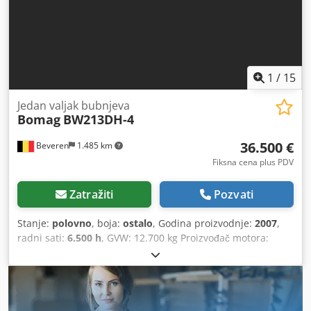
1
/
15
Jedan valjak bubnjeva
Bomag
BW213DH-4
36.500 €
Beveren
1.485 km
Fiksna cena plus PDV
Zatražiti
Pozvati
Stanje:
polovno
, boja:
ostalo
, Godina proizvodnje:
2007
,
radni sati:
6.500 h
, GVW: 12.700 kg Proizvođač motora:
Deutz CE oznaka: da Serijski broj: 101582511260 Mašine na
prodaju! Pregledajte naš veb-sajt za raznovrsan izbor
mašina spremnih za kupovinu. Imamo više opcija od onih
prikazanih onlajn, pa nas slobodno pozovite ili pošaljite e-
mail u bilo kom trenutku. Sve naše mašine su u potpunosti