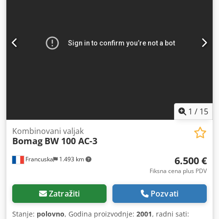
profaktura, narudžbina i prodajnih razgovora su naši Opšti
uslovi poslovanja (vidi Impressum).
1
/
15
Kombinovani valjak
Bomag
BW 100 AC-3
6.500 €
Francuska
1.493 km
Fiksna cena plus PDV
Zatražiti
Pozvati
Stanje:
polovno
, Godina proizvodnje:
2001
, radni sati: