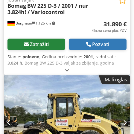
Bomag
BW 225 D-3 / 2001 / nur
3.824h! / Variocontrol
31.890 €
Burghaun
1.126 km
Fiksna cena plus PDV
Zatražiti
Pozvati
Stanje:
polovno
, Godina proizvodnje:
2001
, radni sati:
3.824 h
, Bomag BW 225 D-3 valjak za zbijanje, godina
proizvodnje: 2001, radni sati: samo 3.824h, motor: Deutz
[145kW/197KS], Variocontrol, težina: 24.700kg, štampač,
Mali oglas
pneumatici: 40%, nemačka mašina, stanje u skladu sa
godinama, spremna za upotrebu Dcodpfx Aiozpdhzj Usk
Na zahtev možemo Vam ponuditi leasing ili finansiranje.
Gospodin Mihm (tel.) Vam je na raspolaganju za dodatne
informacije. Više informacija možete pronaći na našem
sajtu. Greške i prethodna prodaja su mogući!
Iznajmljivanje je moguće. = Dodatne informacije = Obratite
se Tobiasu Ebertu za više informacija.