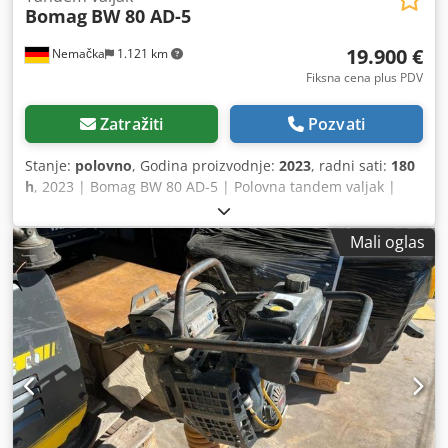
Bomag
BW 80 AD-5
19.900 €
Nemačka
1.121 km
Fiksna cena plus PDV
Zatražiti
Pozvati
Stanje:
polovno
, Godina proizvodnje:
2023
, radni sati:
180
h
, 2023 | Bomag BW 80 AD-5 | Polovna tandem valjak |
180 radnih sati 📍Lokacija: Nemačka 🚛 Dostava dostupna
do vaše destinacije – Koristite naš kalkulator isporuke da
Mali oglas
procenite troškove transporta! 💰 Kupite odmah za 19.900
EUR ili ponudite svoju cenu. Plaćanje pri isporuci moguće
uz pristupačnu naknadu (podložno odobrenju)* 👷‍♂️
Inspekciju obavio nezavisni ekspert 41 inspekciona tačka,
41 odobreno ✅ 0 nedostataka ℹ️ 0 troškova ⚠️ 📌 Komentar
inspektora: Mašina izgleda skoro kao nova sa malo radnih
sati. Nema problema. 📄 Želite da vidite kompletnu
inspekciju, dodatne fotografije ili video? Savet: Referenca
„37599 Equippo” se često koristi pri pretrazi dodatnih
detalja na internetu. Dcjdpfjydr Awsx Ai Ujk 💡 Zašto se ova