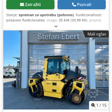
Zatražiti
Pozvati
Stanje:
spreman za upotrebu (polovno)
, Funkcionalnost:
potpuno funkcionalan
, snaga:
25 kW (33,99 KS)
, prazna
masa vozila:
2.800 kg
, Godina proizvodnje:
2007
, radni sati:
2.950 h
, BOMAG BW120AD-4 Godina proizvodnje: 2007
Mali oglas
Prema brojaču: 2.950 sati 25,2 kW Kubota 2.800 kg
Prodajna cena: 9.900 EUR neto BOMAG BW100AD-4 Godina
proizvodnje: 2005 Prema brojaču: 6.594 sati 25,2 kW
Kubota 2.600 kg Prodajna cena: 8.800 EUR neto Hamm HD
10 Godina proizvodnje: 2006 Prema brojaču: 4.356 sati 20,1
kW Deutz 2.450 kg Prodajna cena: 8.800 EUR neto Hamm
HD 10 Godina proizvodnje: 2006 Prema brojaču: 7.771 sati
20,1 kW Deutz 2.450 kg Prodajna cena: 8.800 EUR neto
Takođe, moguća povoljna dostava! Dodpfx Ajzc Iyvei Usck
1
/
15