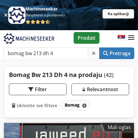
Machineseeker
Ka aplikaciji
Besplatno u prodavnici
Prodati
Pretraga
Bomag Bw 213 Dh 4 na prodaju
(42)
Filter
Relevantnost
Bomag
Uklonite sve filtere
Mali oglas