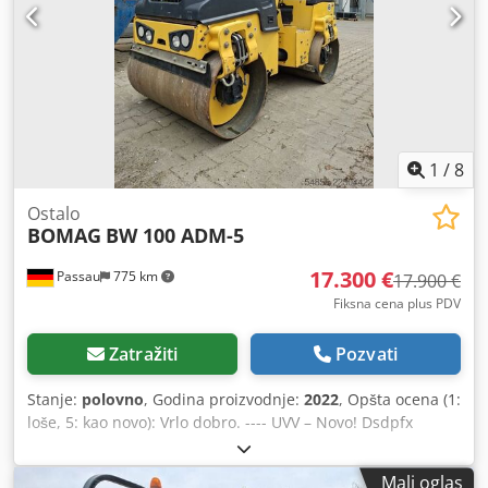
1
/
8
Ostalo
BOMAG
BW 100 ADM-5
17.300 €
Passau
775 km
17.900 €
Fiksna cena plus PDV
Zatražiti
Pozvati
Stanje:
polovno
, Godina proizvodnje:
2022
, Opšta ocena (1:
loše, 5: kao novo): Vrlo dobro. ---- UVV – Novo! Dsdpfx
Aezkzzhei Uock
Mali oglas