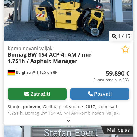
1
/
15
Kombinovani valjak
Bomag
BW 154 ACP-4i AM / nur
1.751h / Asphalt Manager
59.890 €
Burghaun
1.126 km
Fiksna cena plus PDV
Zatražiti
Pozvati
Stanje:
polovno
, Godina proizvodnje:
2017
, radni sati:
1.751 h
, Bomag BW 154 ACP-4i AM kombinovani valjak,
godina proizvodnje: 2017, radni sati: samo 1.751h, motor:
Kubota [55,4 kW/75 KS], Asphalt Manager 2, sečivo za
Mali oglas
asfalt sa obe strane, težina: 7.400 kg, glatka traka, dobro