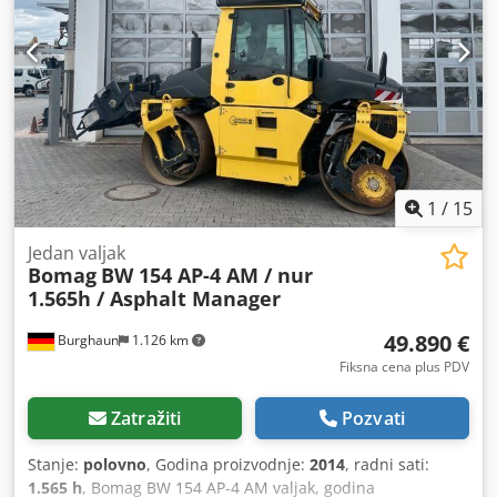
kontaktirajte i odmah ćemo ih poslati. Pružamo podršku na
holandskom, engleskom, francuskom, nemačkom,
španskom i ruskom jeziku. Dsdpozblcrsfx Ai Ujck Otkrijte
naš širok asortiman pouzdanih mašina.
1
/
15
Jedan valjak
Bomag
BW 154 AP-4 AM / nur
1.565h / Asphalt Manager
49.890 €
Burghaun
1.126 km
Fiksna cena plus PDV
Zatražiti
Pozvati
Stanje:
polovno
, Godina proizvodnje:
2014
, radni sati:
1.565 h
, Bomag BW 154 AP-4 AM valjak, godina