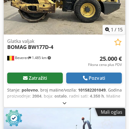
1
/
15
Glatka valjak
BOMAG
BW177D-4
25.000 €
Beveren
1.485 km
Fiksna cena plus PDV
Zatražiti
Pozvati
Stanje:
polovno
, broj mašine/vozila:
101582201049
, Godina
proizvodnje:
2004
, boja:
ostalo
, radni sati:
4.350 h
, Mašine
na prodaju! Pregledajte naš sajt za širok izbor mašina
spremnih za kupovinu. Imamo više mogućnosti nego što je
Mali oglas
prikazano online, pa nas slobodno pozovite ili pošaljite e-
mail u bilo kom trenutku. Sve naše mašine su potpuno
servisirane i proverene na pouzdanost. Trebaju vam slike?