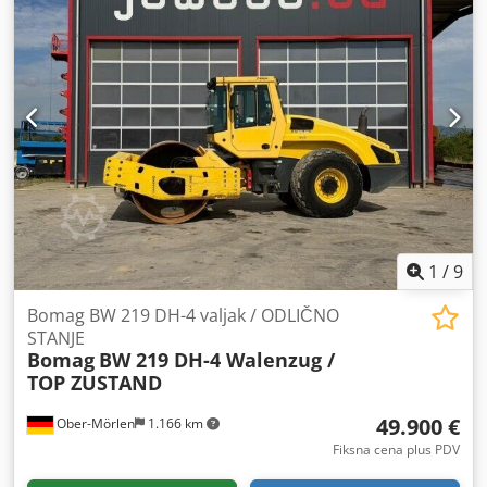
1
/
9
Bomag BW 219 DH-4 valjak / ODLIČNO
STANJE
Bomag
BW 219 DH-4 Walenzug /
TOP ZUSTAND
49.900 €
Ober-Mörlen
1.166 km
Fiksna cena plus PDV