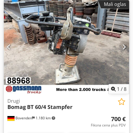
detalje online. 💡 Zašto su ova mašina i naš servis posebni:
Mali oglas
✔ Detaljna inspekcija od strane profesionalaca ✔ Dostava
na gradilište dostupna ✔ Garancija povraćaja novca ✔
Sigurne i fleksibilne opcije plaćanja 🔄 Razmatrate drugu
opremu? Nudimo korisne alate i resurse za sve vlasnike i
operatere opreme – lako dostupno na našoj platformi.
1
/
8
Drugi
Bomag
BT 60/4 Stampfer
700 €
Bovenden
1.180 km
Fiksna cena plus PDV