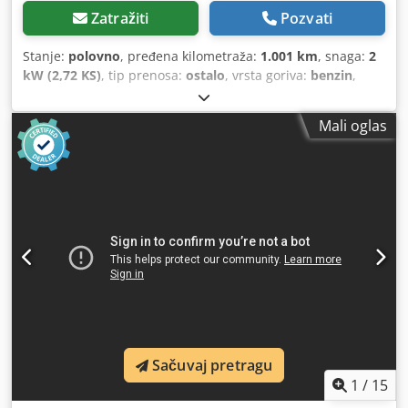
Zatražiti
Pozvati
Stanje:
polovno
, pređena kilometraža:
1.001 km
, snaga:
2
kW (2,72 KS)
, tip prenosa:
ostalo
, vrsta goriva:
benzin
,
boja:
crn
, prazna masa vozila:
62 kg
, prva registracija:
01/2009
, Godina proizvodnje:
2009
, kabina vozača:
ostalo
,
Mali oglas
Lokacija vozila: Bovenden, Honda GX100 benzinski motor!
Podaci o dodatnoj opremi bez garancije; zadržavamo pravo
na izmene, posrednu prodaju i greške. Djdpsxy Swlofx Ai
Ujck
Sačuvaj pretragu
1
/
15