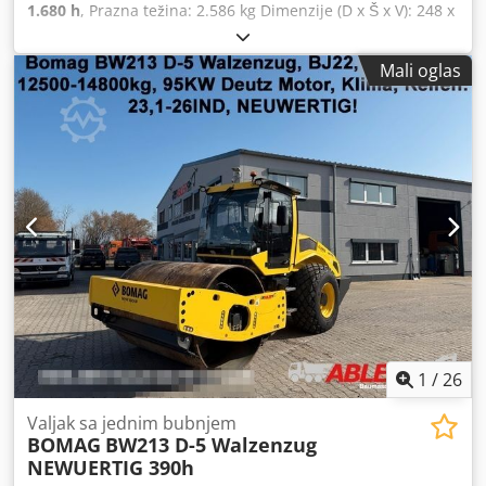
1.680 h
, Prazna težina: 2.586 kg Dimenzije (D x Š x V): 248 x
128 x 180 cm Dcedpozb I Tmjfx Ai Uek
Mali oglas
1
/
26
Valjak sa jednim bubnjem
BOMAG
BW213 D-5 Walzenzug
NEWUERTIG 390h