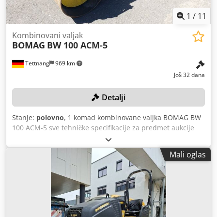
1
/
11
Kombinovani valjak
BOMAG
BW 100 ACM-5
Tettnang
969 km
Još 32 dana
Detalji
Stanje:
polovno
, 1 komad kombinovane valjka BOMAG BW
100 ACM-5 sve tehničke specifikacije za predmet aukcije
možete pronaći u sekciji „Dokumenti“ u PDF formatu, za
preuzimanje! Boja: kao na slici, u skladu sa slikama i
Mali oglas
pregledom Dcodpfx Aozqaycsi Uok Stanje: korišćeno