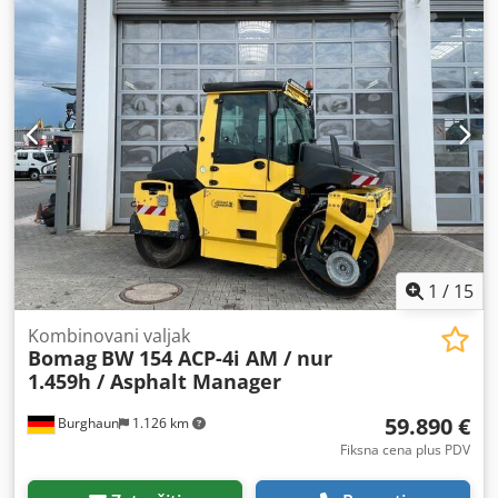
stanje, spreman za neposrednu upotrebu. Dcedpjzq Tztofx
Ai Usk Na zahtev, nudimo vam ponudu za lizing ili
finansiranje; gospodin Mihm (tel. će vam rado pomoći.
Dodatne informacije možete pronaći na našoj web stranici.
Podložno greškama i prethodnoj prodaji! Moguće
iznajmljivanje. = Dodatne informacije = Obratite se Tobiasu
Ebertu za dodatne informacije.
1
/
15
Kombinovani valjak
Bomag
BW 154 ACP-4i AM / nur
1.459h / Asphalt Manager
59.890 €
Burghaun
1.126 km
Fiksna cena plus PDV