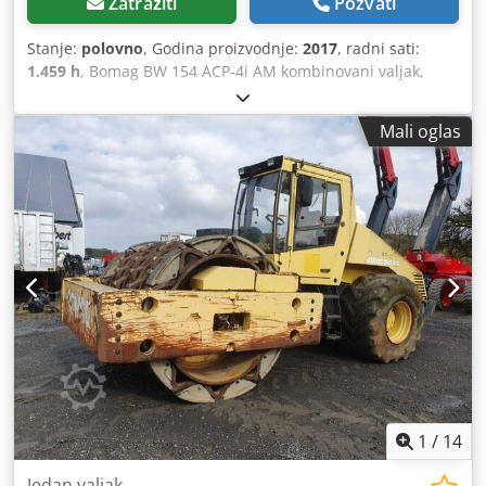
Zatražiti
Pozvati
Stanje:
polovno
, Godina proizvodnje:
2017
, radni sati:
1.459 h
, Bomag BW 154 ACP-4i AM kombinovani valjak,
godina proizvodnje: 2017, radni sati: samo 1.459 sati,
motor: Kubota [55,4 kW/75 KS], Asphalt Manager 2, sekač
Mali oglas
za asfalt sa desne strane, težina: 7.400 kg, glatka traka,
dobro stanje, spreman za neposrednu upotrebu. Na
zahtev, dostavićemo vam ponudu za lizing ili finansiranje;
gospodin Mihm (Tel. će vam rado pomoći. Dodatne
informacije možete pronaći na našoj veb stranici. Podložno
greškama i prethodnoj prodaji! Moguće izdavanje u zakup.
= Dodatne informacije = Dcsdpfxszq Tzmj Ai Uok Obratite
se Tobiasu Eबर्टu za više informacija.
1
/
14
Jedan valjak