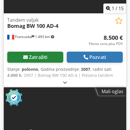
1
/
15
Tandem valjak
Bomag
BW 100 AD-4
8.500 €
Francuska
1.493 km
Fiksna cena plus PDV
Zatražiti
Pozvati
Stanje:
polovno
, Godina proizvodnje:
2007
, radni sati:
4.000 h
, 2007 | Bomag BW 100 AD-4 | Polovna tandem
valjak | 4000 radnih sati 📍 Lokacija: Francuska 🚛 Isporuka
moguća na vašu adresu – koristite naš kalkulator za
Mali oglas
procenu troškova transporta! 💰 Kupi odmah za 8.500 EUR
ili pošaljite ponudu. Plaćanje pri isporuci dostupno uz
malu nadoknadu (podložno odobrenju)* 👷‍♂️ Pregledao
nezavisni ekspert 44 kontrolne tačke 42 odobrene ✅ 2 sa
nedostatkom ℹ️ 0 kvarova ⚠️ 📌 Komentar inspektora:
Mašina u dobrom stanju. Brojač je zamenjen, tako da ovih