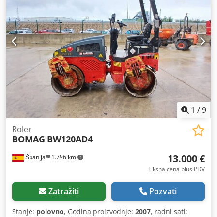
Samo nas kontaktirajte i brzo ćemo ih poslati. Pružamo
podršku na holandskom, engleskom, francuskom,
nemačkom, španskom i ruskom jeziku. Dodpfxjzblb Us Ai
Ujck Otkrijte našu bogatu ponudu pouzdanih mašina.
1
/
9
Roler
BOMAG
BW120AD4
13.000 €
Španija
1.796 km
Fiksna cena plus PDV
Zatražiti
Pozvati
Stanje:
polovno
, Godina proizvodnje:
2007
, radni sati: