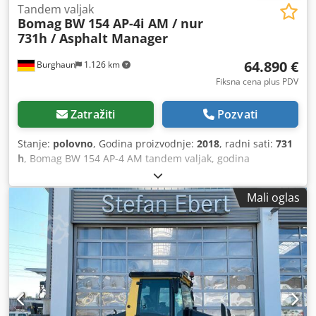
Tandem valjak
Bomag
BW 154 AP-4i AM / nur
731h / Asphalt Manager
64.890 €
Burghaun
1.126 km
Fiksna cena plus PDV
Zatražiti
Pozvati
Stanje:
polovno
, Godina proizvodnje:
2018
, radni sati:
731
h
, Bomag BW 154 AP-4 AM tandem valjak, godina
proizvodnje: 2018, radni sati: samo 731 sati, motor: Kubota
[55,4 kW/75 KS], sistem Asphalt Manager 2, težina: 7.300
Mali oglas
kg, glatki valjak, dobro stanje, spreman za upotrebu, Na
zahtev, možemo vam ponuditi ponudu za lizing ili
finansiranje. Gospodin Mihm (tel. će rado pomoći. Dodatne
informacije možete pronaći na našoj web stranici.
Podložno greškama i prethodnoj prodaji! Djdpfx Ajzq Tzyji
Ueck = Dodatne informacije = Obratite se Tobiasu Ebertu
za više informacija.