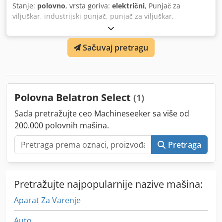
Stanje:
polovno
, vrsta goriva:
električni
, Punjač za
viljuškar, industrijski punjač, punjač za viljuškar,
industrijski punjač Dkedpfx Aob A S Hkeh Ner -Napon: 24
napona -Snaga: 25 A -Veza: 230 volti -Težina: 30 kg
Sačuvaj pretragu
Polovna Belatron Select
(1)
Sada pretražujte ceo Machineseeker sa više od
200.000 polovnih mašina.
Pretraga
Pretražujte najpopularnije nazive mašina:
Aparat Za Varenje
Auto