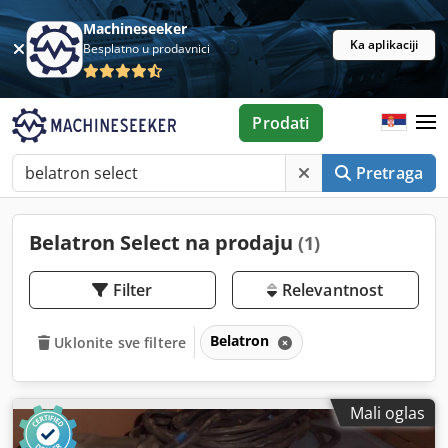
Machineseeker
Ka aplikaciji
Besplatno u prodavnici
Prodati
Pretraga
Belatron Select na prodaju
(1)
Filter
Relevantnost
Belatron
Uklonite sve filtere
Mali oglas