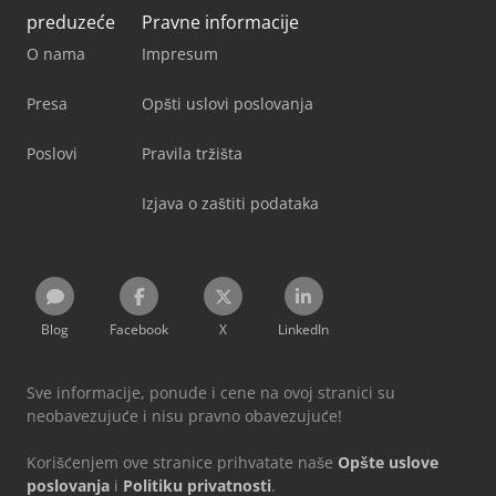
preduzeće
Pravne informacije
O nama
Impresum
Presa
Opšti uslovi poslovanja
Poslovi
Pravila tržišta
Izjava o zaštiti podataka
Blog
Facebook
X
LinkedIn
Sve informacije, ponude i cene na ovoj stranici su
neobavezujuće i nisu pravno obavezujuće!
Korišćenjem ove stranice prihvatate naše
Opšte uslove
poslovanja
i
Politiku privatnosti
.