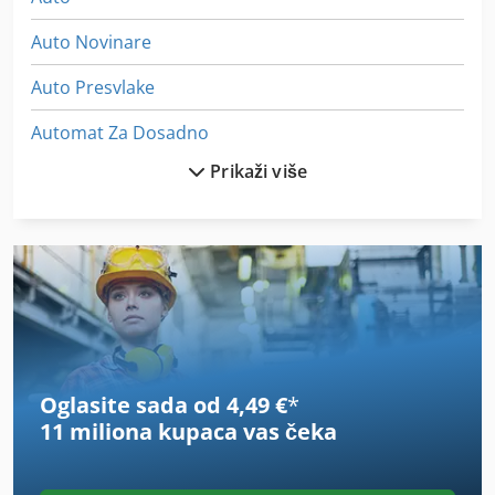
Auto Novinare
Auto Presvlake
Automat Za Dosadno
Prikaži više
Automat Za Vodu
Automatska Mašina Za Varenje
Automatsko Aparat Za Kafu
Bell
Brand
Oglasite sada od 4,49 €
*
Bt Lt 2200
11 miliona kupaca
vas čeka
Byjet Smart 3015
Generator