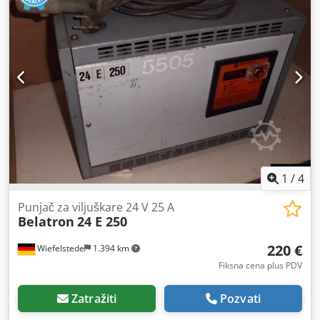
1
/
4
Punjač za viljuškare 24 V 25 A
Belatron
24 E 250
220 €
Wiefelstede
1.394 km
Fiksna cena plus PDV
Zatražiti
Pozvati