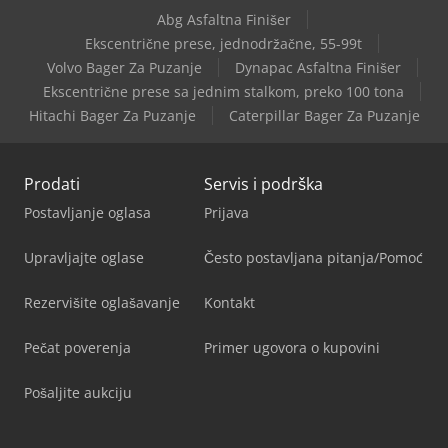
Abg Asfaltna Finišer
Ekscentrične prese, jednodržačne, 55-99t
Volvo Bager Za Puzanje
Dynapac Asfaltna Finišer
Ekscentrične prese sa jednim stalkom, preko 100 tona
Hitachi Bager Za Puzanje
Caterpillar Bager Za Puzanje
Prodati
Servis i podrška
Postavljanje oglasa
Prijava
Upravljajte oglase
Često postavljana pitanja/Pomoć
Rezervišite oglašavanje
Kontakt
Pečat poverenja
Primer ugovora o kupovini
Pošaljite aukciju