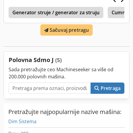
0
Generator struje / generator za struju
Cummin
Sačuvaj pretragu
Polovna Sdmo J
(5)
Sada pretražujte ceo Machineseeker sa više od
200.000 polovnih mašina.
Pretraga
Pretražujte najpopularnije nazive mašina:
Dim Sistema