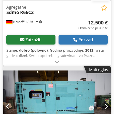
Agregatne
Sdmo
R66C2
12.500 €
Neuss
1.336 km
Fiksna cena plus PDV
Zatražiti
Pozvati
Stanje:
dobro (polovno)
, Godina proizvodnje:
2012
, vrsta
goriva:
dizel
, Svrha upotrebe: građevinarstvo Prazna
težina: 2.172 kg Snaga generatora: 60 kVA CE-označavanje:
da Tehničko stanje: dobro Vizuelno stanje: dobro Uslovi
Mali oglas
isporuke: EXW Zapremina rezervoara za vodu: 390 l Za više
informacija obratite se Christianu Theißenu. Proizvođač:
SDMO Tip: R66C2 Godina proizvodnje: 2012 Tip proizvoda:
polovno Podaci: Snaga: 60 kVA Motor: John Deere Dužina:
234 cm Širina: 108 cm Visina: 190 cm Zapremina
rezervoara: 390 l / dizel Potrebni priključci: 2x 230 V/16 A,
1x 380 V/16 A, 1x 380 V, 63 A ili priključna letva. Vrsta
pogona: dizel Radna buka: 88 dB Prazna težina: 2.172 kg