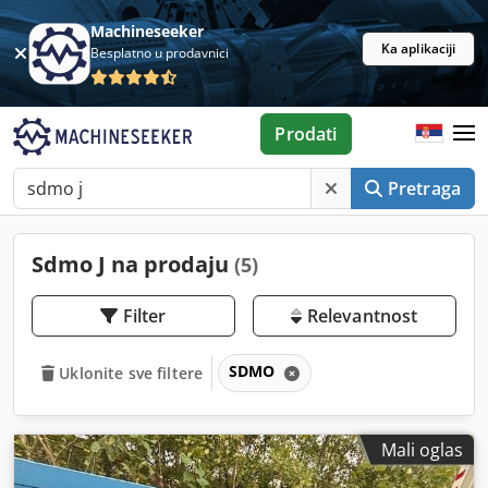
Machineseeker
Ka aplikaciji
Besplatno u prodavnici
Prodati
Pretraga
Sdmo J na prodaju
(5)
Filter
Relevantnost
SDMO
Uklonite sve filtere
Mali oglas