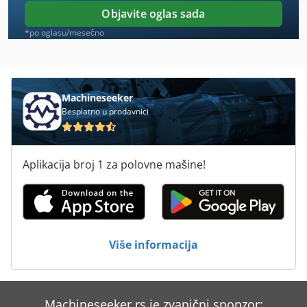
Okay
Objavite oglas sada
Ppl
*po oglasu/mesečno
R 706
Sc
Machineseeker
Besplatno u prodavnici
Sdmo
Sdmo Hx 6000
Aplikacija broj 1 za polovne mašine!
Sdmo J 130 K
Sdmo J 33
Sdmo J 66 K
Više informacija
Sdmo Sh 7500 T
So
Machineseeker.rs je zvanični sponzor: