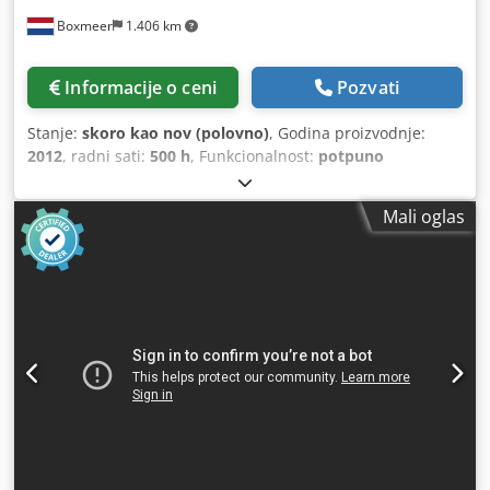
Boxmeer
1.406 km
Informacije o ceni
Pozvati
Stanje:
skoro kao nov (polovno)
, Godina proizvodnje:
2012
, radni sati:
500 h
, Funkcionalnost:
potpuno
funkcionalan
, ukupna težina:
1.500 kg
, vrsta goriva:
dizel
,
boja:
crn
, izlazna struja:
228 A
, izlazni napon:
400 V
,
Mali oglas
izlazna frekvencija:
50 Hz
, nominalna snaga:
120 kW
(163,15 KS)
, nazivna snaga (prividna):
150 kVA
, ukupna
dužina:
2.550 mm
, ukupna širina:
1.110 mm
, ukupna
visina:
1.500 mm
, maksimalna brzina obrtanja:
1.500
o/min
, proizvođač motora:
John Deere
, vrsta hlađenja:
voda
, Marka: SDMO Model: J165 Godina proizvodnje: 2012
Serijski broj: Na zahtev Radni sati (očitanih): Malo sati
Kapacitet (kVA): 150 - 174 (60Hz) Kapacitet (kW): 120 - 139
(60Hz) Marka motora: John Deere Model motora:
6068HF120 Dsdpfxeydk D Tj Ap Eowa Gorivo: Dizel Marka
alternatora: Leroy Somer Model alternatora: LSA44.2M95J
6/4 Napon: 230-400 Frekvencija (Hz): 50 - 60 Obrtaji/min: