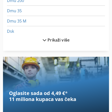
Dmu 200
Dmu 35
Dmu 35 M
Dsk
Prikaži više
Esd Radni Sto
Generator
Generator Skupova
Hatz Diesel
Hps
Oglasite sada od 4,49 €
*
J&S Engineering
11 miliona kupaca
vas čeka
Ma Generatore