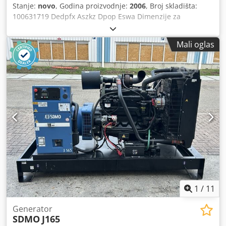
Stanje:
novo
, Godina proizvodnje:
2006
, Broj skladišta:
100631719 Dedpfx Aszkz Dpop Eswa Dimenzije za
transport (D x Š x V): 0 x 0 x 0 ---- Proizvođač: SDMO Tip
generatora: J110K Snaga: 100 kVA Snaga u slučaju
Mali oglas
nestanka struje: 110 kVA Gorivo: Dizel Zapremina
rezervoara: 190 litara Broj obrtaja: 1.500 o/min Regulacija
motora: mehanička Napon: 400 / 230 volti Frekvencija: 50
Hz Dimenzije u cm (D x Š x V): 255,4x115x168 Težina: 1587
kg Zvučni pritisak: 66 dB(A) na 7 m Zvučna snaga: 95 LwA
dB(A)
1
/
11
Generator
SDMO
J165