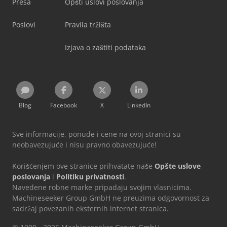
Presa
Opšti uslovi poslovanja
Poslovi
Pravila tržišta
Izjava o zaštiti podataka
Blog
Facebook
X
LinkedIn
Sve informacije, ponude i cene na ovoj stranici su
neobavezujuće i nisu pravno obavezujuće!
Korišćenjem ove stranice prihvatate naše
Opšte uslove
poslovanja
i
Politiku privatnosti
.
Navedene robne marke pripadaju svojim vlasnicima.
Machineseeker Group GmbH ne preuzima odgovornost za
sadržaj povezanih eksternih internet stranica.