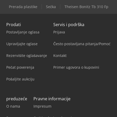
Prerada plastike
Sečka
Theisen Bonitz Tb 310 Fp
Prodati
Servis i podrška
Postavljanje oglasa
Prijava
Upravljajte oglase
Često postavljana pitanja/Pomoć
Rezervišite oglašavanje
Kontakt
Pečat poverenja
Primer ugovora o kupovini
Pošaljite aukciju
preduzeće
Pravne informacije
O nama
Impresum