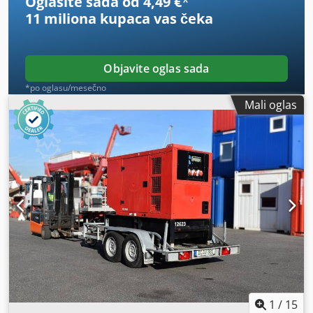
Oglasite sada od 4,49 €
*
11 miliona kupaca
vas čeka
Objavite oglas sada
*po oglasu/mesečno
Mali oglas
1
/
15