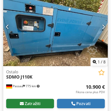
1
/
8
Ostalo
SDMO
J110K
10.900 €
Passau
775 km
Fiksna cena plus PDV
Zatražiti
Pozvati