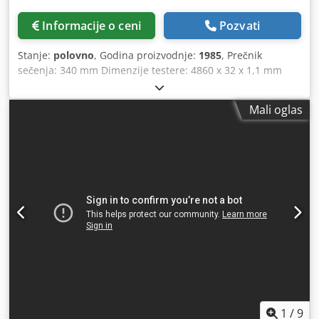
Informacije o ceni
Pozvati
Stanje:
polovno
, Godina proizvodnje:
1985
, Prečnik
sečenja: 340 mm Dimenzije testere: 4860 x 32 x 1,1 mm
Oblast sečenja (kvadratno): 340 x 340 mm Chsdpfewyfa Ajx
Aikja Brzina sečenja: 17 - 120 m/min Pogon motora: 4 kW
Mali oglas
Težina mašine: cca. 2,5 t Dimenzije: cca. 2600 x 2600 x
1650 mm uključuje transporter iverja i posudu za otpad
hidraulični sistem za stezanje paketa uključeni elektro
šematski prikazi prethodni vlasnik je koristio samo jednu
brzinu sečenja podesivi ventil za pritisak sečenja HSS-
bimetalna testera u traci hidraulično zatezanje materijala i
testere sa elektronskim nadzorom automatsko
podešavanje visine ramena testere automatsko
podešavanje pomičnog rukavca za vođenje trake
elektronski brojač komada digitalni prikaz podešene mere
konstantna, hidraulična stega za karbidne vođice trake
1
/
9