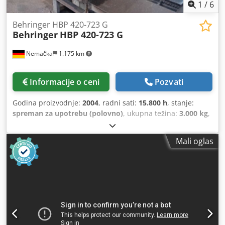
1
/
6
Behringer HBP 420-723 G
Behringer
HBP 420-723 G
Nemačka
1.175 km
Informacije o ceni
Pozvati
Godina proizvodnje:
2004
, radni sati:
15.800 h
, stanje:
spreman za upotrebu (polovno)
, ukupna težina:
3.000 kg
,
Ova Behringer HBP 420-723 G metalna tračna pila
proizvedena je 2004. godine. Opremljena je pokretnim
Mali oglas
valjkastim transporterom tipa Silberland B 660 / 15 m iz
2010. godine i ima oko 15.800 radnih sati. Pila nudi brzinu
rezanja od 10–120 m/min i pokreće je motor za pogon pile
snage 5,5 kW. Idealna za različite veličine i uglove rezanja.
Kontaktirajte nas za više informacija o ovoj mašini. Chjdsx
D N Amspfx Aikja Pila ima hidraulični zatezač koji radi u
vertikalnom i horizontalnom smeru. Valjkasti transporter
na strani za dovod materijala dugačak je 15 m i opremljen