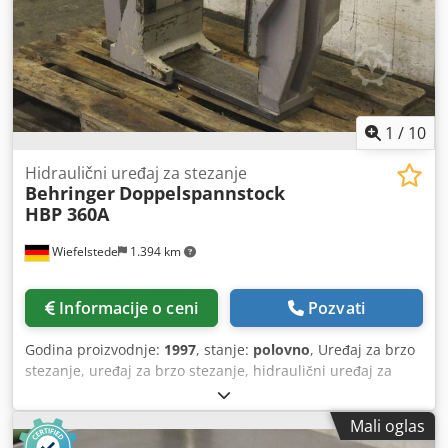
1
/
10
Hidraulični uređaj za stezanje
Behringer
Doppelspannstock
HBP 360A
Wiefelstede
1.394 km
Informacije o ceni
Pozvati
Godina proizvodnje:
1997
, stanje:
polovno
, Uređaj za brzo
stezanje, uređaj za brzo stezanje, hidraulični uređaj za
stezanje, automatska traka je videla uređaj za stezanje,
hidraulični dvostruki porok Chodpfjgbvnvjx Aikoa -
Mali oglas
Clamping uređaj: hidraulični dupli porok iz automatskog