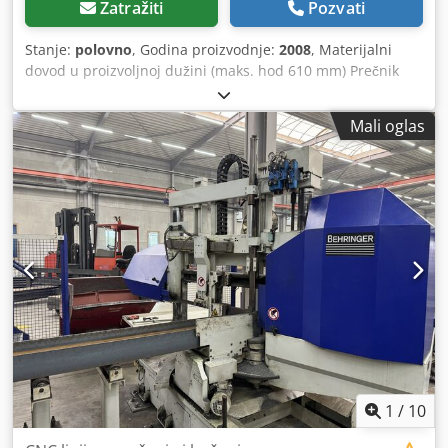
Zatražiti
Pozvati
Stanje:
polovno
, Godina proizvodnje:
2008
, Materijalni
dovod u proizvoljnoj dužini (maks. hod 610 mm) Prečnik
sečenja: okruglo 510 mm, ravno 500 x 500 mm Brzina
sečenja podesiva putem upravljanja: 25 - 235 m/min
Mali oglas
Transporter strugotine Uputstva za upotrebu, šematski
crteži i liste rezervnih delova dostupni Samo oko 5.000 sati
sečenja Dodatni tehnički podaci na fotografiji ili na zahtev
Težina mašine: oko 3 t Chedpfx Aijvxqtaekea Veoma dobro
stanje
1
/
10