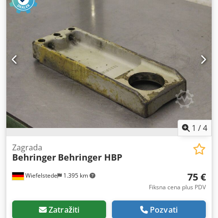
benda saw Behringer HBP 360 A -Dubina stezanja: do
apropusa. 380 mm -Merenja: pogledajte fotografije -
Dimenzije: 400/1130/H665 mm -Težina: 192 kg
1
/
4
Zagrada
Behringer
Behringer HBP
75 €
Wiefelstede
1.395 km
Fiksna cena plus PDV
Zatražiti
Pozvati