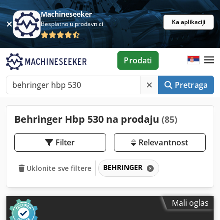
Machineseeker
Ka aplikaciji
Besplatno u prodavnici
Prodati
Pretraga
Behringer Hbp 530 na prodaju
(85)
Filter
Relevantnost
BEHRINGER
Uklonite sve filtere
Mali oglas