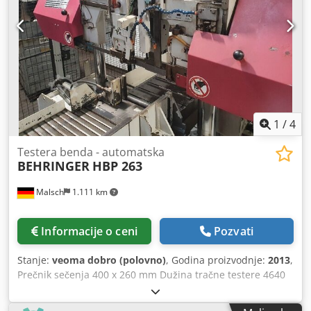
Pogonska odvodna valjkasta staza sa hidrauličkim
podiznim mostom - Iskidač na fiksnim osloncima - Opšti
tehnički podaci u prilogu Ova CNC upravljana testeraška
linija je idealna za trgovinu čelikom, mašinsku industriju,
metalostrugarstvo. Csdpfszdq Hmex Aikoha Dužine, kosi
rezovi sa obe strane, transport materijala – sve automatski.
1
/
4
Testera benda - automatska
BEHRINGER
HBP 263
Malsch
1.111 km
Informacije o ceni
Pozvati
Stanje:
veoma dobro (polovno)
, Godina proizvodnje:
2013
,
Prečnik sečenja 400 x 260 mm Dužina tračne testere 4640
mm Širina sečenja 400 mm Chodpfsymqwlex Aiksa Ukupna
potrebna snaga 8 kW Težina mašine cca 2,2 t Potreban