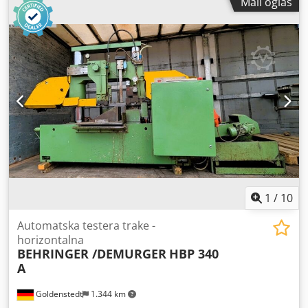
Mali oglas
prostor cca 2,6 x 1,8 x 1,8 m
1
/
10
Automatska testera trake -
horizontalna
BEHRINGER /DEMURGER
HBP 340
A
Goldenstedt
1.344 km