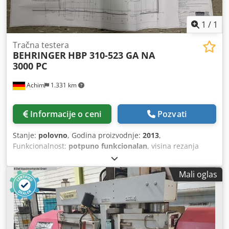
1
/
1
Tračna testera
BEHRINGER
HBP 310-523 GA NA
3000 PC
Achim
1.331 km
Informacije o ceni
Pozvati
Stanje:
polovno
, Godina proizvodnje:
2013
,
Funkcionalnost:
potpuno funkcionalan
, visina rezanja
(maks.):
310 mm
, širina sečenja (maks.):
520 mm
, Oprema:
CE oznaka, dokumentacija/priručnik
, Behringer HBP 310-
Mali oglas
523 GA NA 300 PC, godina proizvodnje 2013, sa opsežnom
opremom: FOTOGRAFIJE SLEDE! - Pogonska dovodna
valjkasta staza sa poprečnim transportom - Hvatač za
automatsko pomeranje materijala dužine 3000 mm u
jednom ciklusu, rotirajući - Dvostruka kosa testera -