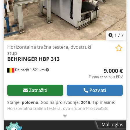
1
/
7
Horizontalna tračna testera, dvostruki
stup
BEHRINGER
HBP 313
9.000 €
Deinze
1.521 km
Fiksna cena plus PDV
Zatražiti
Pozvati
Stanje:
polovno
, Godina proizvodnje:
2016
, Tip mašine:
Horizontalna tračna testera, dvo-stubna Proizvođač:
Behringer Model: HBP 313 Serijski broj: 10009454 Godina
proizvodnje: 2016 Kapacitet sečenja (okruglo): Ø 310 mm
Mali oglas
Kapacitet sečenja (pravougaono): 310 × 310 mm Dimenzije