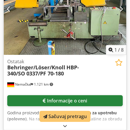
1
/
8
Ostatak
Behringer/Löser/Knoll
HBP-
340/SO 0337/PF 70-180
Nemačka
1.121 km
Informacije o ceni
Godina proizvodnje:
1999
, stanje:
spreman za upotrebu
Sačuvaj pretragu
(polovno)
, Na raspolaganju su tri manje mašine za obradu
metala. 1) Tračna testera Behringer HBP-340, godina