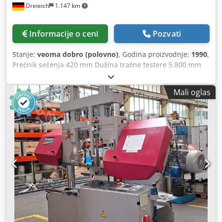
Dreieich
1.147 km
Informacije o ceni
Pozvati
Stanje:
veoma dobro (polovno)
, Godina proizvodnje:
1990
,
Prečnik sečenja 420 mm Dužina tračne testere 5.800 mm
Širina sečenja 540 x 420 mm Visina oslonca materijala 830
mm Dimenzije tračne testere 5800 x 38 x 1,3 mm Ugao
Mali oglas
sečenja -/+ stepeni 90 - 45 Brzina sečenja 17 - 110 m/min
Snaga pogona 5,5 kW Radni napon 400 V Težina mašine
cca 2,4 t Potreban prostor cca 3,40 x 1,40 x 2,30 m - Fabr.
broj: 590218 - Nagib -85°/+15° Cedpfxezid Afj Aikjha -
Stezni sistem za pakete - Transporter za strugotinu -
Doziranje materijala preko električno pogonjenog
transportnog valjka sa hidrauličkim
podizanjem/spuštanjem - Sistem za hlađenje - Radna
lampa