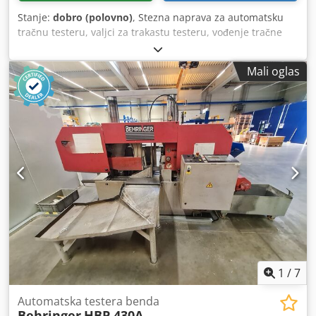
Stanje:
dobro (polovno)
, Stezna naprava za automatsku
tračnu testeru, valjci za trakastu testeru, vođenje tračne
testere Cedegcct Rjpfx Aikoha -Držač iz automatske tračne
testere Behringer HBP -Otvor: Ø 80 mm -Dimenzije:
Mali oglas
380/140/V50 mm -Težina: 8,2 kg
1
/
7
Automatska testera benda
Behringer
HBP 430A