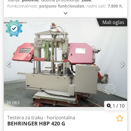
Funkcionalnost:
potpuno funkcionalan
, radni sati:
7.800 h
,
Behringer HBP 263 AG, metalna tračna pila, potpuno
automatizovana, sa mogućnošću podešavanja ugla reza.
Mali oglas
Proizvođač: Behringer Tip: HBP 263 AG Godina proizvodnje:
2008 Stanje: korišćena, spremna za demonstraciju,
snimljeni video dostupni Broj radnih sati (uključeno): Broj
sati rada pile: 16.028 sati Csdpfjzmh Rbjx Aikoha Broj
isporučenih jedinica: 7.785 - Dokumentacija - Sistem
podmazivanja sa minimalnom količinom ulja Dostupnost:
Dok zalihe traju, zadržavamo pravo na prethodnu prodaju.
1
/
10
Testera za traku - horizontalna
BEHRINGER
HBP 420 G