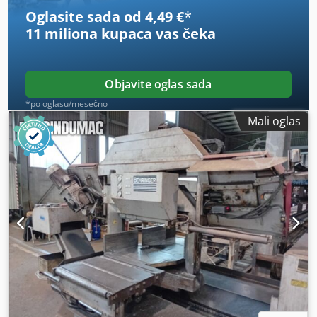
Oglasite sada od 4,49 €
*
11 miliona kupaca
vas čeka
Objavite oglas sada
*po oglasu/mesečno
Mali oglas