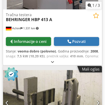
1
/
3
Tračna testera
BEHRINGER
HBP 413 A
Achim
1.331 km
Informacije o ceni
Pozvati
Stanje:
veoma dobro (polovno)
, Godina proizvodnje:
2008
,
snaga:
7,5 kW (10,20 KS)
, prečnik valjka:
410 mm
, Oprema:
CE oznaka
, Behringer HBP 413 A, proizvodnja 2008.
godine, veoma malo korišćeno, originalna boja, izvršen
Mali oglas
kompletan pregled i servis, itd. Sve je urađeno. Csdpfezkq
Udex Aikjha