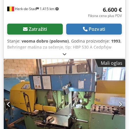
6.600 €
Herk-de-Stad
1.415 km
Fiksna cena plus PDV
Zatražiti
Pozvati
Stanje:
veoma dobro (polovno)
, Godina proizvodnje:
1993
,
Behringer mašina za sečenje, tip: HBP 530 A Cedpfxjw
Iwrxs Aikeha
Mali oglas