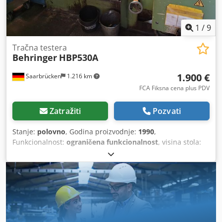
1
/
9
Tračna testera
Behringer
HBP530A
1.900 €
Saarbrücken
1.216 km
FCA Fiksna cena plus PDV
Zatražiti
Pozvati
Stanje:
polovno
, Godina proizvodnje:
1990
,
Funkcionalnost:
ograničena funkcionalnost
, visina stola:
700 mm
, Oprema:
osvetljenje
, Nudimo na prodaju ovu
polovnu tračnu pilu Behringer HBP530A, proizvedenu
1990. godine. Proizvođač: Behringer Tip mašine: HBP530A
Godina proizvodnje: 1990 Serijski broj: 590240 Cedozl R H
Nepfx Aikeha Ako imate dodatnih pitanja ili vam je
potrebno više informacija, slobodno nam pošaljite poruku
ili nas pozovite.