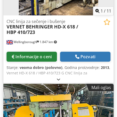
1
/
11
CNC linija za sečenje i bušenje
VERNET BEHRINGER
HD-X 618 /
HBP 410/723
Wellingborough
1.847 km
Informacije o ceni
Pozvati
Stanje:
veoma dobro (polovno)
, Godina proizvodnje:
2013
,
Vernet HD-X 618 / HBP 410/723 G CNC linija za
bušenje/piljenje – Godina 2013. Bušilica sa 3 vretena.
Ulazni transporter: 16,5 metara. Izlazni transporter: 14
Mali oglas
metara. Posuv sa potisnom jedinicom. Glodanje / Izrada
žlebova. Alati od punog karbida. Chedpfxox Rut Te Aikja
Transporter za sitne delove. Označavanje u 4 smera.
Poprečni prenosi na ulazu. Poprečni prenosi na izlazu.