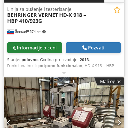
Linija za bušenje i testerisanje
BEHRINGER VERNET
HD-X 918 –
HBP 410/923G
Šenčur
574 km
Informacije o ceni
Pozvati
Stanje:
polovno
, Godina proizvodnje:
2013
,
Funkcionalnost:
potpuno funkcionalan
, HD-X 918 – HBP
410/923G – kompletan, najsavremeniji CNC upravljan
sistem za efikasnu i brzu obradu bušenjem i sečenjem
Mali oglas
skoro svih vrsta građevinskih profila i ravnih traka. Csdpfx
Aijw Hf T Nskoha