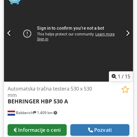
1
/
15
Automatska tračna testera 530 x 530
mm
BEHRINGER
HBP 530 A
Babberich
1.409 km
Informacije o ceni
Pozvati