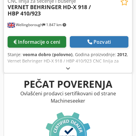
CNC linija za sečenje i bušenje
VERNET BEHRINGER
HD-X 918 /
HBP 410/923
Wellingborough
1.847 km
Informacije o ceni
Pozvati
Stanje:
veoma dobro (polovno)
, Godina proizvodnje:
2012
,
Vernet Behringer HD-X 918 / HBP 410/923 CNC linija za
sečenje / bušenje – godina proizvodnje 2012. Razdvojen
sistem. 3 vretena. Automatska izmjena alata. Ulazni
transporter dužine 24 metra. Izlazni transporter dužine 18
PEČAT POVERENJA
metara. Sistem merenja dovoda pomoću hvataljke.
Poprečni transferi na ulazu i izlazu. Cjdpfx Aiex Ruudeksha
Ovlašćeni prodavci sertifikovani od strane
Machineseeker