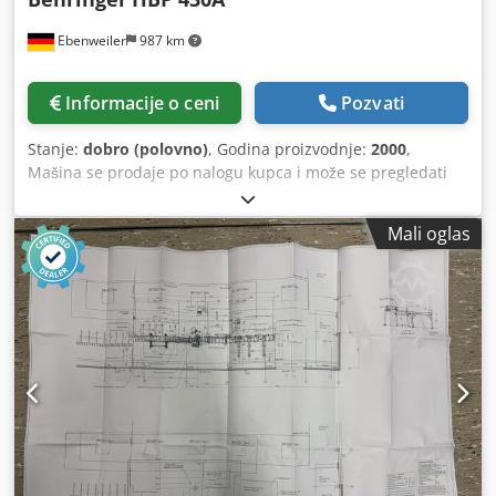
Ebenweiler
987 km
Informacije o ceni
Pozvati
Stanje:
dobro (polovno)
, Godina proizvodnje:
2000
,
Mašina se prodaje po nalogu kupca i može se pregledati
pod naponom. Lokacija mašine: Češka (Brno) Automat za
obruče Behringer HBP 430A Godina proizvodnje: 2000
Mali oglas
Dimenzije tračne testere: 5800x54x1,3 mm Radni opseg:
okruglo 430 mm / ravno 430 x 430 mm Minimalna
dimenzija materijala: 15x10x15 mm Minimalna dužina
odsečka: 8 mm Brzina sečenja: 17 - 110 m/min. Snaga
motora pogona testere: 7,5 kW Priključna snaga: 11 kW
Chjdpfx Aoylmlijikja Dimenzije (DxŠxV): 410 x 230 x 210 cm
Težina: oko 3.400 kg