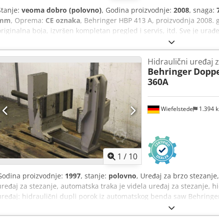
Stanje:
veoma dobro (polovno)
, Godina proizvodnje:
2008
, snaga:
mm
, Oprema:
CE oznaka
, Behringer HBP 413 A, proizvodnja 2008.
originalna boja, izvršen kompletan pregled i servis, itd. Sve je ura
Hidraulični uređaj 
Behringer
Doppe
360A
Wiefelstede
1.394 
1
/
10
Godina proizvodnje:
1997
, stanje:
polovno
, Uređaj za brzo stezanje
uređaj za stezanje, automatska traka je videla uređaj za stezanje, h
uređaj: hidraulični dupli porok iz automatskog benda saw Behringe
Dubina stezanja: do apropusa. 380 mm -Merenja: pogledajte fotogr
Težina: 192 kg