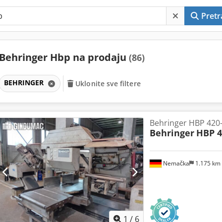
Pretr
Behringer Hbp na prodaju
(86)
BEHRINGER
Uklonite sve filtere
Behringer HBP 420
Behringer
HBP 4
Nemačka
1.175 km
1
/
6