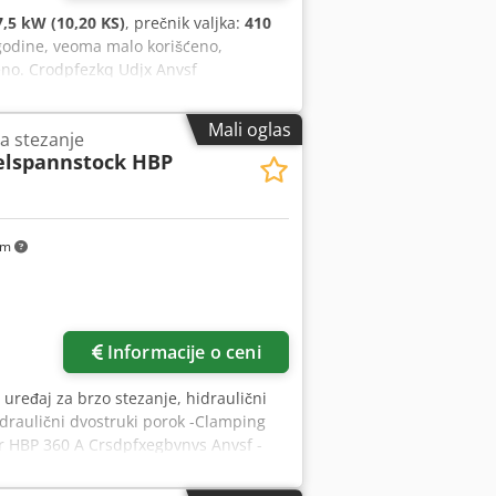
7,5 kW (10,20 KS)
, prečnik valjka:
410
 godine, veoma malo korišćeno,
đeno. Crodpfezkq Udjx Anvsf
Mali oglas
za stezanje
lspannstock HBP
km
Informacije o ceni
, uređaj za brzo stezanje, hidraulični
idraulični dvostruki porok -Clamping
r HBP 360 A Crsdpfxegbvnvs Anvsf -
afije -Dimenzije: 400/1130/H665 mm -