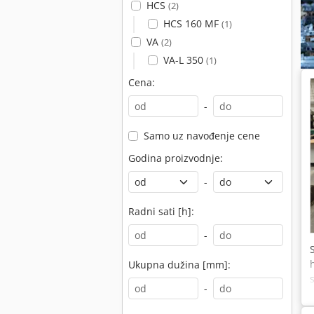
HCS
(2)
HCS 160 MF
(1)
VA
(2)
VA-L 350
(1)
Cena:
-
Samo uz navođenje cene
Godina proizvodnje:
-
Radni sati [h]:
-
Ukupna dužina [mm]:
-