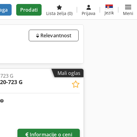
aga
Prodati
Jezik
Lista želja
(0)
Prijava
Meni
Relevantnost
Mali oglas
-723 G
20-723 G
Informacije o ceni