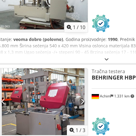
1
/
10
Stanje:
veoma dobro (polovno)
, Godina proizvodnje:
1990
, Prečni
5.800 mm Širina sečenja 540 x 420 mm Visina oslonca materijala 8
38 x 1,3 mm Ugao sečenja -/+ stepeni 90 - 45 Brzina sečenja 17 - 
napon 400 V Težina mašine cca 2,4 t Csdpfx Ajzid Afjnvjrf Potreban p
broj: 590218 - Nagib -85°/+15° - Stezni sistem za pakete - Transport
Tračna testera
preko električno pogonjenog transportnog valjka sa hidrauličkim p
BEHRINGER
HBP
hlađenje - Radna lampa
Achim
1.331 km
1
/
3