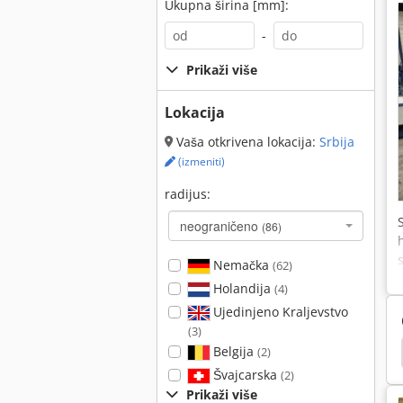
Ukupna širina [mm]:
-
Prikaži više
Lokacija
Vaša otkrivena lokacija:
Srbija
(izmeniti)
radijus:
neograničeno
(86)
Nemačka
(62)
Holandija
(4)
Ujedinjeno Kraljevstvo
(3)
Belgija
to Diagonal
Behringer
Blok Trakasta Testera
(2)
Švajcarska
(2)
Prikaži više