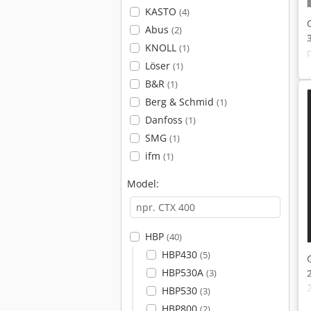
KASTO
(4)
Abus
(2)
KNOLL
(1)
Löser
(1)
B&R
(1)
Berg & Schmid
(1)
Danfoss
(1)
SMG
(1)
ifm
(1)
Model:
HBP
(40)
HBP430
(5)
HBP530A
(3)
HBP530
(3)
HBP800
(2)