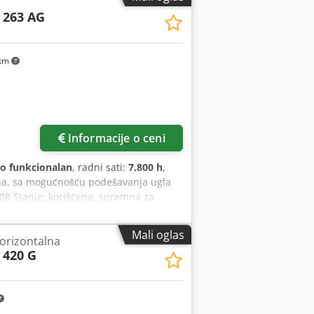
Motor testere: 4,0 kW Priključna snaga:
 263 AG
C Crodpjzq S Hnefx Anvof Težina
 km
Informacije o ceni
o funkcionalan
, radni sati:
7.800 h
,
na, sa mogućnošću podešavanja ugla
08 Stanje: korišćena, spremna za
): Crjdpfjzmh Rbox Anvef Broj sati rada
 - Sistem podmazivanja sa minimalnom
Mali oglas
horizontalna
prethodnu prodaju.
 420 G