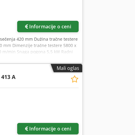
Informacije o ceni
k sečenja 420 mm Dužina tračne testere
30 mm Dimenzije tračne testere 5800 x
110 m/min Snaga pogona 5,5 kW Radni
rostor cca 3,40 x 1,40 x 2,30 m - Fabr.
er za strugotinu - Doziranje materijala
Mali oglas
odizanjem/spuštanjem - Sistem za
 413 A
Informacije o ceni