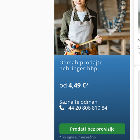
Odmah prodajte
behringer hbp
od
4,49 €
*
Saznajte odmah
+44 20 806 810 84
prodati bez provizije
*po oglasu/mesečno