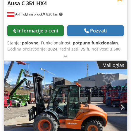
Ausa
C 351 HX4
A-Tirol,Innsbruck
820 km
Informacije o ceni
Pozvati
Stanje:
polovno
, Funkcionalnost:
potpuno funkcionalan
,
Godina proizvodnje:
2024
, radni sati:
75 h
, nosivost:
3.500
kg
, visina dizanja:
5.400 mm
, slobodno podizanje:
1.680
mm
, vrsta goriva:
dizel
, tip jarma:
triplex
, građevinska
Mali oglas
visina:
2.130 mm
, snaga:
31 kW (42,15 KS)
, dužina viljuške:
1.150 mm
, prazna masa vozila:
5.837 kg
, ukupna dužina:
4.540 mm
, tip pogona:
Diesel
, radna širina:
2.050 mm
,
Теренски виљушкар Cedpszrcrwefx Agujha Тип јарбола:
Триплекс Класа брзине: 20 Стање: као ново Техничко
стање: веома добро Предње гуме тип: пнеуматске Предње
гуме величина: 16/70-20 Стање предњих гума: 80 - 100%
Задње гуме тип: пнеуматске Задње гуме величина: 12-16.5
Стање задњих гума: 80 - 100% Тип батерије: стартна
Заштитна решетка за терет, бокштајгер, НОСАЧ ВИЛА 1600
мм + ПОТРЕБНА ШИРИНА ОСОВИНЕ 1800 мм Трећи