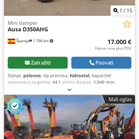
1
/
15
Mini damper
Ausa
D350AHG
17.000 €
Španija
1.796 km
Fiksna cena plus PDV
Zatražiti
Pozvati
Stanje:
polovno
, tip prenosa:
hidrostat
, kapacitet
rezervoara za gorivo:
44 l
, visina dizanja:
1.040 mm
,
Godina proizvodnje:
2017
, radni sati:
3.420 h
, Menjač: 2
brzine Namena: Rudarstvo Prazna masa: 2.780 kg Nosivost:
Mali oglas
3.500 kg Ukupna dozvoljena masa: 6.280 kg Dimenzije (D x
Š x V): 412 x 186 x 296 cm Cjdoy Nctlopfx Agujha
Zapremina tovarnog prostora: 2.737 l