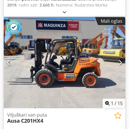
2019
, radni sati:
2.660 h
, Namena: Rudarstvo Marka
motora: Kubota Cjdpfx Agezb I Ukjuoha
Mali oglas
1
/
15
Viljuškari van puta
Ausa
C201HX4