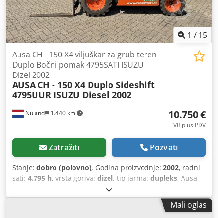
1
/
15
Ausa CH - 150 X4 viljuškar za grub teren
Duplo Bočni pomak 4795SATI ISUZU
Dizel 2002
AUSA
CH - 150 X4 Duplo Sideshift
4795UUR ISUZU Diesel 2002
10.750 €
Nuland
1.440 km
VB plus PDV
Zatražiti
Pozvati
Stanje:
dobro (polovno)
, Godina proizvodnje:
2002
, radni
sati:
4.795 h
, vrsta goriva:
dizel
, tip jarma:
dupleks
, Ausa
CH - 150 X4 terenski viljuškar za teške uslove rada, Duplo,
bočni pomak, 4795 sati rada, ISUZU dizel motor, 2002.
Mali oglas
Video može biti poslat putem WhatsApp-a. Stalno imamo