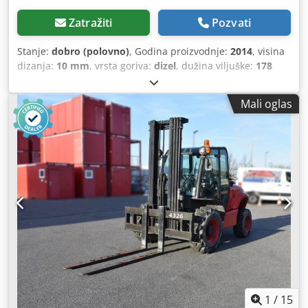
Zatražiti
Pozvati
Stanje:
dobro (polovno)
, Godina proizvodnje:
2014
, visina
dizanja:
10 mm
, vrsta goriva:
dizel
, dužina viljuške:
178
mm
, Težina praznog vozila: 8.350 kg Nosivost podizanja:
4.900 kg Visina izgradnje: 27,7 cm CE oznaka: da Tehničko
Mali oglas
stanje: dobro Optičko stanje: dobro Transportne dimenzije
(D x Š x V): D x Š 3,37 x 2,00 m Zemlja porekla: ES Za više
informacija obratite se Christianu Theißenu. Proizvođač:
Ausa Tip: C500 Hx4 Godina proizvodnje: 2014 Tip
proizvoda: Polovno Podaci: Maks. visina podizanja: 5,48 m
Nosivost: 4.900 kg Dužina viljuški: 1,78 m Pogon: Dizel
Ukupne dimenzije (bez viljuški): D x Š 3,37 x 2,00 m Visina
izgradnje: 2,77 m Sopstvena težina: 8.350 kg Karakteristike:
priključivi pogon na sve točkove, upravljanje na dva točka,
bočni pomak: 0,20 m, moguć priključak prikolice. Chedpfx
Aoxmh Exjguoa Lokacija: 41468 Neuss: odmah dostupno
1
/
15