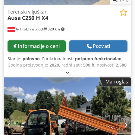
Terenski viljuškar
Ausa
C250 H X4
A-Tirol,Innsbruck
820 km
Informacije o ceni
Pozvati
Stanje:
polovno
, Funkcionalnost:
potpuno funkcionalan
,
Godina proizvodnje:
2020
, radni sati:
590 h
, nosivost:
2.500
kg
, visina dizanja:
4.300 mm
, slobodno podizanje:
1.330
mm
, vrsta goriva:
dizel
, tip jarma:
triplex
, građevinska
Mali oglas
visina:
2.320 mm
, snaga:
37 kW (50,31 KS)
, širina nosivog
rama viljuškara:
1.600 mm
, dužina viljuške:
1.200 mm
,
prazna masa vozila:
4.400 kg
, ukupna dužina:
4.240 mm
,
tip pogona:
Diesel
, radna širina:
1.800 mm
, Terenski
viljuškar Težište tereta: 500 mm Širina viljuški: 100 mm
Debljina viljuški: 40 mm Tip jarbola: Triplex Tehničko
stanje: dobro Prednje gume tip: pneumatske Veličina
prednjih guma: 12.5/80-18 Stanje prednjih guma: 80 -
100% Zadnje gume tip: pneumatske Stanje zadnjih guma: