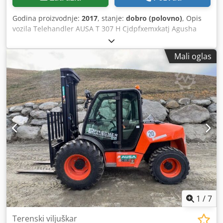
Godina proizvodnje:
2017
, stanje:
dobro (polovno)
, Opis
vozila Telehandler AUSA T 307 H Cjdpfxemxkatj Agusha
GODINE. 2017 prema šalteru 8.832 sata Kapacitet
podizanja 3 tone Visina podizanja od 7 metara 63 KW
Mali oglas
Kubota Turbo Motor samo 2,07 metara u visini širine samo
2,02 mm - Incl. zgrabi lopatu - incl. zemljana lopata -
Viljuška za palete - hidrat. Brzi par - 3 kruga do viljuškaste
kočije -Toиak - 3 režima upravljanja - Joystik operacija -
Odmah spremni za upotrebu - Originalna boja - Drumski
legalni NL Prodajna cena: 32.950,-- neto Takoрe jeftina
dostava moguжa !!
1
/
7
Terenski viljuškar