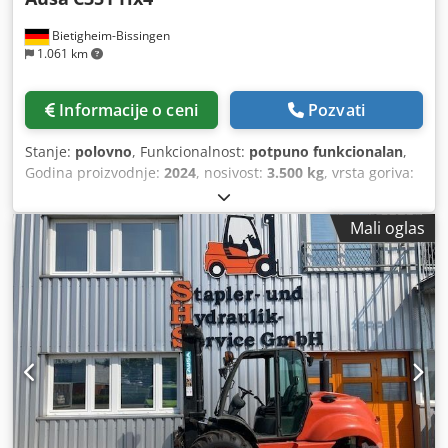
Bietigheim-Bissingen
1.061 km
Informacije o ceni
Pozvati
Stanje:
polovno
, Funkcionalnost:
potpuno funkcionalan
,
Godina proizvodnje:
2024
, nosivost:
3.500 kg
, vrsta goriva:
dizel
, prazna masa vozila:
5.416 kg
, ukupna dužina:
4.540
mm
, tip pogona:
Diesel
, Tip jarbola: Nema Tehničko stanje:
Mali oglas
Novo Chedpfexgkncsx Aguea Tip prednje gume:
Pneumatska Veličina prednje gume: 16/70-20 Tip zadnje
gume: Pneumatska Veličina zadnje gume: 12-16,5 CE
sertifikat,