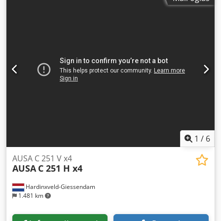
Š x V): 314 x 145 x 265 cm
1
/
6
AUSA C 251 V x4
AUSA
C 251 H x4
Hardinxveld-Giessendam
1.481 km