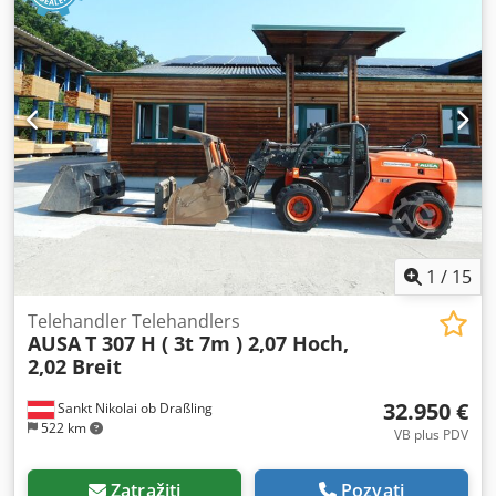
1
/
15
Telehandler Telehandlers
AUSA
T 307 H ( 3t 7m ) 2,07 Hoch,
2,02 Breit
32.950 €
Sankt Nikolai ob Draßling
522 km
VB plus PDV
Zatražiti
Pozvati