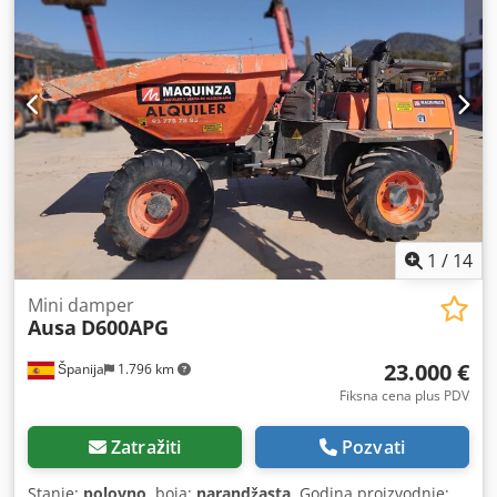
1
/
14
Mini damper
Ausa
D600APG
23.000 €
Španija
1.796 km
Fiksna cena plus PDV
Zatražiti
Pozvati
Stanje:
polovno
, boja:
narandžasta
, Godina proizvodnje: