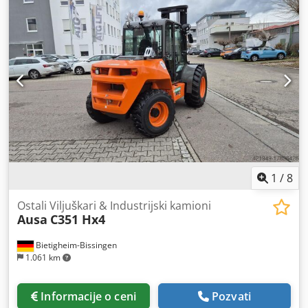
na lageru, pogledajte našu web stranicu. Cene su iskazane
prema lokaciji Nuland. Van de Wert Trading B.V. ima
promenljiv asortiman mašina, kamiona, prikolica i dodatne
opreme. Sve naše isporuke vrše se po tržišnim cenama,
„AS-IS“ uslovima, bez garancije (pogledajte naše opšte
uslove). Za pregled i/ili probnu vožnju, možete bez obaveze
dogovoriti termin. Molimo, pozovite nas unapred, jer
nismo uvek prisutni. Csdpfxozqyuye Agueha Van de Wert
Trading B.V. Bedrijfsstraat 3 5391 LR Nuland
1
/
8
Ostali Viljuškari & Industrijski kamioni
Ausa
C351 Hx4
Bietigheim-Bissingen
1.061 km
Informacije o ceni
Pozvati