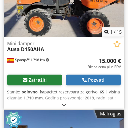
mogućnost rada sa prikolicom. Lokacija: 41468 Neuss
Odmah dostupno
1
/
15
Mini damper
Ausa
D150AHA
15.000 €
Španija
1.796 km
Fiksna cena plus PDV
Zatražiti
Pozvati
Stanje:
polovno
, kapacitet rezervoara za gorivo:
65 l
, visina
dizanja:
1.710 mm
, Godina proizvodnje:
2019
, radni sati:
1.670 h
, Namena: rudarstvo Prazna masa: 1.510 kg
Chjdpjzb Nabjfx Aguja Nosivost: 1.500 kg Dozvoljena
Mali oglas
ukupna masa: 3.010 kg Dimenzije (D x Š x V): 318 x 148 x
261 cm