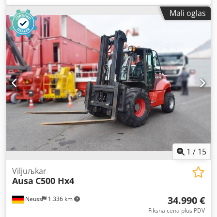
Aguoha Besprekorno stanje, izvršen kompletan servis.
Mali oglas
1
/
15
Viljuљkar
Ausa
C500 Hx4
34.990 €
Neuss
1.336 km
Fiksna cena plus PDV