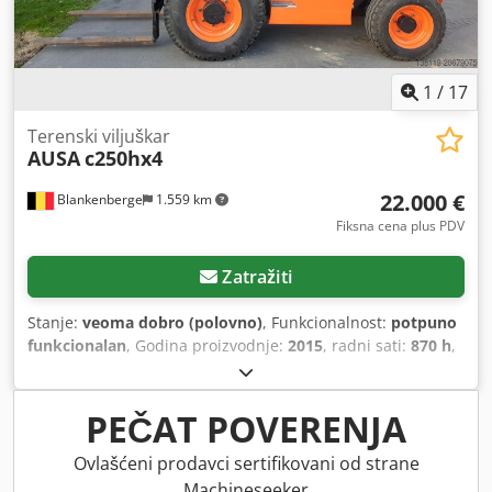
1
/
17
Terenski viljuškar
AUSA
c250hx4
22.000 €
Blankenberge
1.559 km
Fiksna cena plus PDV
Zatražiti
Stanje:
veoma dobro (polovno)
, Funkcionalnost:
potpuno
funkcionalan
, Godina proizvodnje:
2015
, radni sati:
870 h
,
Oprema:
bočni pomak, kabina, viljuške za palete
, lep
Ausa terenski viljuškar 2015. godište 870 radnih sati bočni
pomak (sideshift) nove zadnje gume Cedpfx Ajx
PEČAT POVERENJA
Dcqdsgujha
Ovlašćeni prodavci sertifikovani od strane
Machineseeker