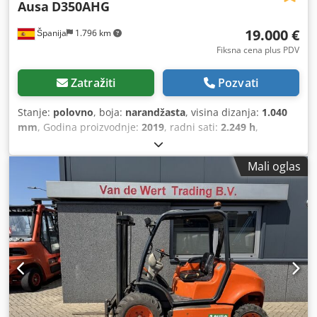
Ausa
D350AHG
19.000 €
Španija
1.796 km
Fiksna cena plus PDV
Zatražiti
Pozvati
Stanje:
polovno
, boja:
narandžasta
, visina dizanja:
1.040
mm
, Godina proizvodnje:
2019
, radni sati:
2.249 h
,
Namena: rudarstvo Prazna težina: 2.780 kg
Cedoymmhaspfx Aguoha Nosivost: 3.500 kg Ukupna
Mali oglas
dozvoljena masa: 6.280 kg Dimenzije (D x Š x V): 412 x 186 x
296 cm Tip motora: Kubota Kubota