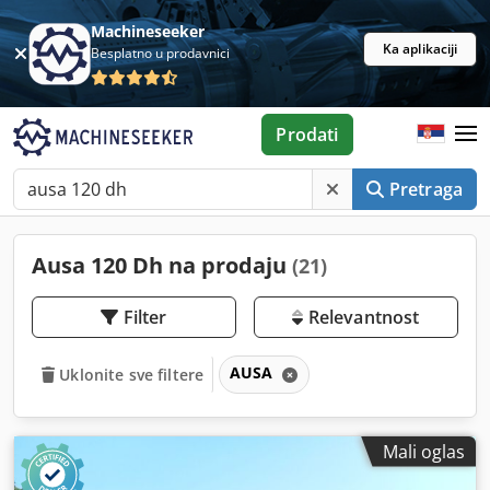
Machineseeker
Ka aplikaciji
Besplatno u prodavnici
Prodati
Pretraga
Ausa 120 Dh na prodaju
(21)
Filter
Relevantnost
AUSA
Uklonite sve filtere
Mali oglas