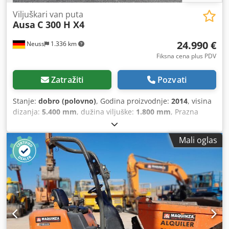
Viljuškari van puta
Ausa
C 300 H X4
24.990 €
Neuss
1.336 km
Fiksna cena plus PDV
Zatražiti
Pozvati
Stanje:
dobro (polovno)
, Godina proizvodnje:
2014
, visina
dizanja:
5.400 mm
, dužina viljuške:
1.800 mm
, Prazna
masa: 3.000 kg Tehničko stanje: dobro Vizuelno stanje:
dobro Transportne dimenzije (D x Š x V): 3,38 x 1,83 Za
Mali oglas
dodatne informacije kontaktirajte Christiana Theißena.
Proizvođač: Ausa Tip: C300 Hx4 Godina proizvodnje: 2014
Tip proizvoda: Polovno Podaci: Maksimalna visina
podizanja: 5,40 m Nosivost: 3.000 kg Dužina viljuški: 1,80 m
Tip pogona: Dizel Sopstvena masa: 5.625 kg Ukupne
dimenzije (bez viljuški): D x Š 3,38 x 1,83 m Građevinska
visina: 2,68 m Chodpsw Uf Rcefx Aguea Posebnosti:
priključivi pogon na sva četiri točka, drumsku rasvetu,