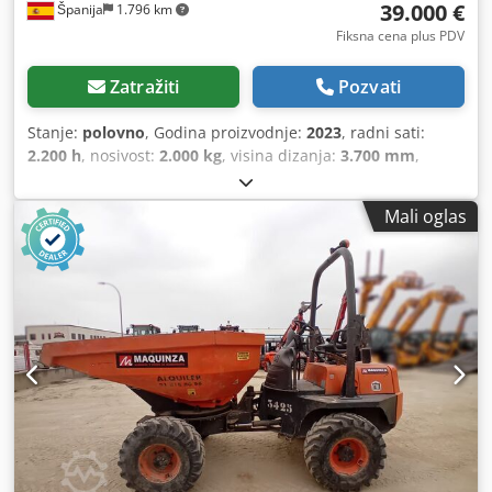
39.000 €
Španija
1.796 km
Fiksna cena plus PDV
Zatražiti
Pozvati
Stanje:
polovno
, Godina proizvodnje:
2023
, radni sati:
2.200 h
, nosivost:
2.000 kg
, visina dizanja:
3.700 mm
,
ukupna visina:
1.520 mm
, ukupna dužina:
4.380 mm
,
ukupna širina:
4.380 mm
, Oprema:
pogon na sve točkove
,
Mali oglas
Godina proizvodnje: 2023 Chjdpfx Aoxqficoguea Prazna
težina: 3.635 kg Dozvoljena ukupna masa: 5.635 kg
Rezervoar za gorivo: 62 litra