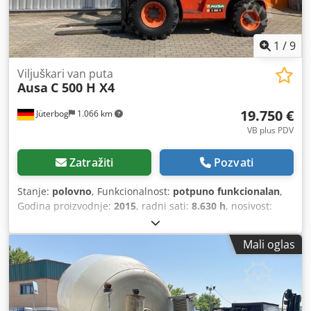
1
/
9
Viljuškari van puta
Ausa
C 500 H X4
19.750 €
Jüterbog
1.066 km
VB plus PDV
Zatražiti
Pozvati
Stanje:
polovno
, Funkcionalnost:
potpuno funkcionalan
,
Godina proizvodnje:
2015
, radni sati:
8.630 h
, nosivost:
5.000 kg
, visina dizanja:
3.700 mm
, slobodno podizanje:
100 mm
, vrsta goriva:
dizel
, tip jarma:
simpleks
,
Mali oglas
građevinska visina:
2.730 mm
, širina nosivog rama
viljuškara:
1.710 mm
, dužina viljuške:
1.500 mm
, prazna
masa vozila:
8.350 kg
, tip pogona:
Diesel
, radna širina:
1.990 mm
, Grubi terenski viljuškari Centar opterećenja
gravitacije: 600 Širina viljuške: 200 mm Debljina viljuške: