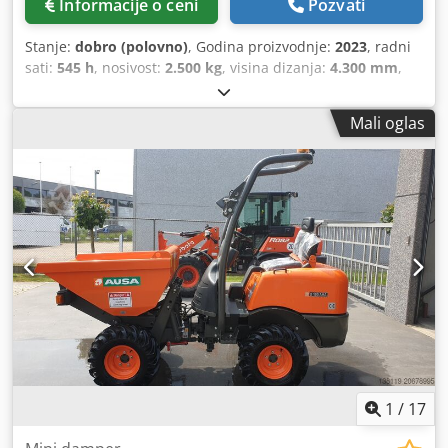
Informacije o ceni
Pozvati
Stanje:
dobro (polovno)
, Godina proizvodnje:
2023
, radni
sati:
545 h
, nosivost:
2.500 kg
, visina dizanja:
4.300 mm
,
vrsta goriva:
dizel
, tip jarma:
triplex
, građevinska visina:
2.340 mm
, Svrha: Interna logistika Broj ventila: 3 Opšte
Mali oglas
stanje: vrlo dobro Tehničko stanje: vrlo dobro Cjdpexakw
Defx Agujha Optičko stanje: vrlo dobro Kontaktirajte Pieter
de Vries , , ) za više informacija. Ostale opcije i pribor 3
ventila
1
/
17