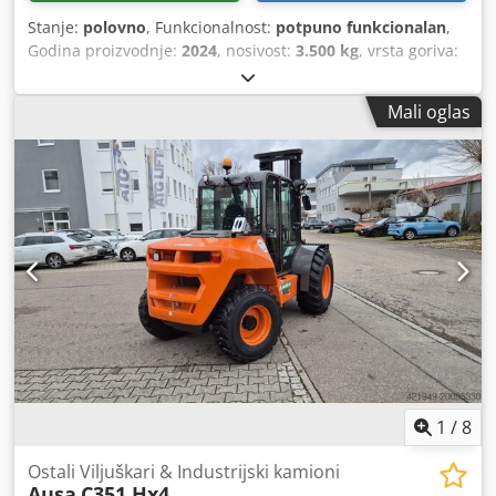
Stanje:
polovno
, Funkcionalnost:
potpuno funkcionalan
,
Godina proizvodnje:
2024
, nosivost:
3.500 kg
, vrsta goriva:
dizel
, prazna masa vozila:
5.416 kg
, ukupna dužina:
4.540
mm
, tip pogona:
Diesel
, Tip jarbola: nijedan Stanje
Mali oglas
Tehnički: Novi Prednje gume Tip: Air Prednje gume
veličina: 16/70-20 Zadnje gume Tip: Air Veličina zadnjih
guma: 12-16,5 Codevcf Umspfx Agusha CE sertifikat,
STANDARDNA OPREMA • Nagibna kabina sa pomoći pri
naginjanju • Sigurnosni pojas sa senzorom • Zvučni alarm
za vožnju unazad • Dugme za zaustavljanje u slučaju
nužde • Rotirajući svetionik • Držač uzbrda • Negativna
kočnica • Retrovizor • Volan podesiv po nagibu i dubini •
Džojstik za sve glavne funkcije • Naslon za ruke • Pedala za
inče • Sistem ECO režima • Digitalni displej • Dizel filter sa
separatorom vode VILJUŠKE • Viljuška 1.200 mm • Ploča
nosača viljuške 1.260 mm Tip FEM III • Integrisani bočni
pomak
1
/
8
Ostali Viljuškari & Industrijski kamioni
Ausa
C351 Hx4