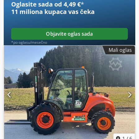
Oglasite sada od 4,49 €
*
drumski saobraćaj (STVZO), puna kabina, spoljašnja
11 miliona kupaca
vas čeka
ogledala, džojstik, brisač.
Objavite oglas sada
*po oglasu/mesečno
Mali oglas
1
/
6