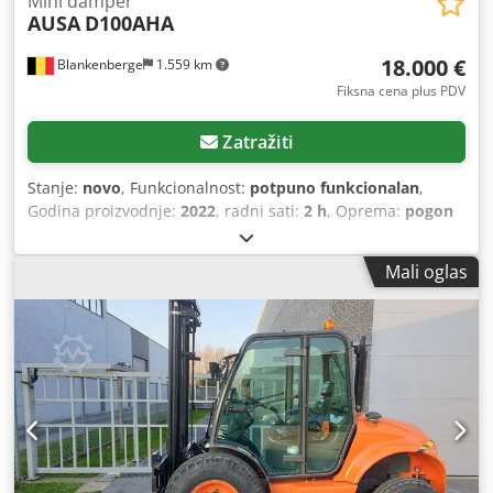
Mini damper
AUSA
D100AHA
18.000 €
Blankenberge
1.559 km
Fiksna cena plus PDV
Zatražiti
Stanje:
novo
, Funkcionalnost:
potpuno funkcionalan
,
Godina proizvodnje:
2022
, radni sati:
2 h
, Oprema:
pogon
na sve točkove
, novi Ausa damper godina proizvodnje
2022 Chjdpfx Ajx Dcmxeguea visoko istovaranje
Mali oglas
hidrostatički pogon osvetljenje za puteve