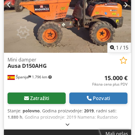
1
/
15
Mini damper
Ausa
D150AHG
15.000 €
Španija
1.796 km
Fiksna cena plus PDV
Zatražiti
Pozvati
Stanje:
polovno
, Godina proizvodnje:
2019
, radni sati:
1.880 h
, Godina proizvodnje: 2019 Namena: Rudarstvo
Prazna masa: 1.510 kg Codpfxsx U U Hzs Aguoha Nosivost:
1.500 kg Dozvoljena ukupna masa: 3.010 kg Dimenzije (D x
Mali oglas