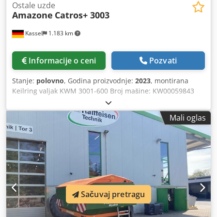
Ostale uzde
Amazone
Catros+ 3003
Kassel
1.183 km
Informacije o ceni
Pozvati
Stanje:
polovno
, Godina proizvodnje:
2023
, montirana
Keilring valjak KWM 3001-600 Broj mašine: KW00059843
Set ležajeva za / valjak – kompaktna tanjirača za montažu –
nosač tanjira za Catros hidraulična / podešavanje radne
Mali oglas
dubine LED osvetljenje za putnu upotrebu za krute mašine
/ tanjir Dsdpfx Aajr Ty N Eoieck
Sačuvaj pretragu