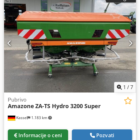
zaštita od krađe, EU tipska homologacija 40 km/h - vučeni
reverzibilni plug - RH 82 / mogućnost proširenja Dcsdpfx
Ajthk U Toaisk
1
/
7
Рubrivo
Amazone
ZA-TS Hydro 3200 Super
Kassel
1.183 km
Informacije o ceni
Pozvati