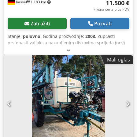
11.500 €
Kassel
1.183 km
Fiksna cena plus PDV
Zatražiti
Pozvati
Stanje:
polovno
, Godina proizvodnje:
2003
, Zupčasti
prstenasti valjak sa nazubljenim diskovima sprijeda (nov)
Djdpjtqd Tlofx Aaieck
Mali oglas