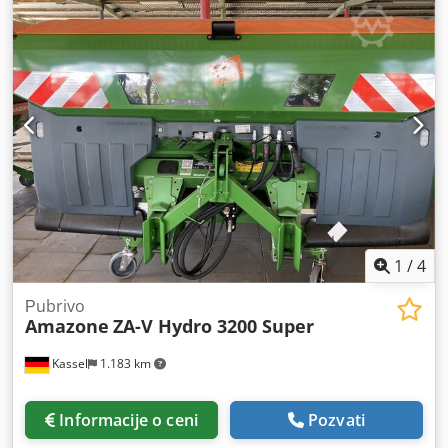
spojkom, blatobrani L i merdevine, LED osvetljenje pozadi.
Dsdpfx Aaot Dwibsieck
1
/
4
Рubrivo
Amazone
ZA-V Hydro 3200 Super
Kassel
1.183 km
Informacije o ceni
Pozvati