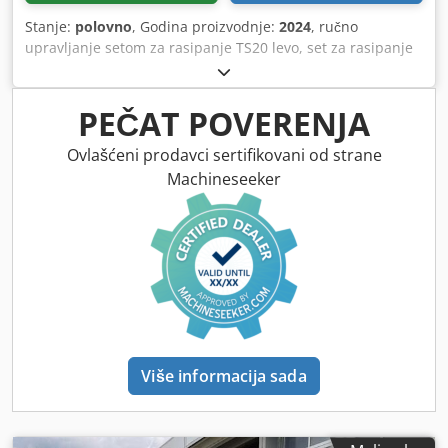
Stanje:
polovno
, Godina proizvodnje:
2024
, ručno
upravljanje setom za rasipanje TS20 levo, set za rasipanje
TS20 desno / hidraulični pogon levo sa AutoTS i
FlowControl ProfiSPro, hidraulični pogon desno sa AutoTS i
FlowControl ProfiSPro, glavna ploča levo sa AutoTS / glavna
PEČAT POVERENJA
ploča desno Dcedpfx Aastrdzwjiok
Ovlašćeni prodavci sertifikovani od strane
Machineseeker
Više informacija sada