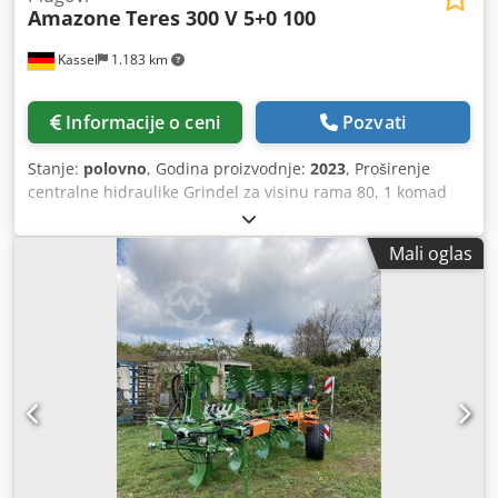
Amazone
Teres 300 V 5+0 100
Kassel
1.183 km
Informacije o ceni
Pozvati
Stanje:
polovno
, Godina proizvodnje:
2023
, Proširenje
centralne hidraulike Grindel za visinu rama 80, 1 komad
plužnog tela STW / 35, 1 par raoničkih noževa 430, 1 par
HD vrhova raonika, 1 par umetnih limova za STW / 35, 1
Mali oglas
par držača disk-sekača za Variopf disk-sekač D 500
nazubljen i / opružen, 1 Dodpfxsr Ucige Aaisck