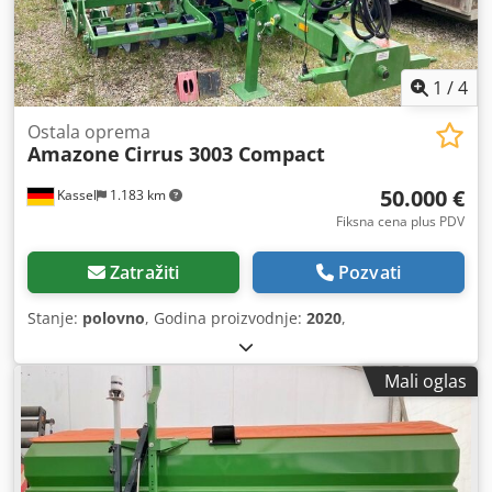
1
/
4
Ostala oprema
Amazone
Cirrus 3003 Compact
50.000 €
Kassel
1.183 km
Fiksna cena plus PDV
Zatražiti
Pozvati
Stanje:
polovno
, Godina proizvodnje:
2020
,
Mali oglas