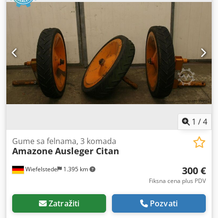
1
/
4
Gume sa felnama, 3 komada
Amazone
Ausleger Citan
300 €
Wiefelstede
1.395 km
Fiksna cena plus PDV
Zatražiti
Pozvati