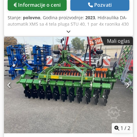
Informacije o ceni
Pozvati
Stanje:
polovno
, Godina proizvodnje:
2023
, Hidraulika DA-
automatik XMS sa 4 tela pluga STU 40, 1 par 4x raonika 430
HD, 1 par zaštitnika za radne površine, 1 par 4x
predorezača M0 RH65-85, diskosni sekač DM 500 za /
Mali oglas
hidrauličko otpuštanje pri udaru u kamen, teško klatno
potporni točak DM680 / Dsdstvf Rwepfx Aaiock
1
/
2