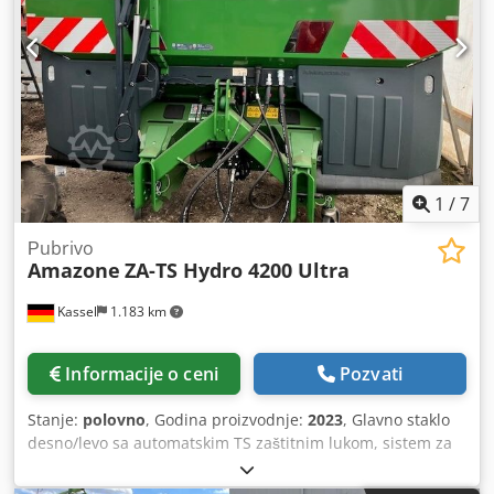
1
/
7
Рubrivo
Amazone
ZA-TS Hydro 4200 Ultra
Kassel
1.183 km
Informacije o ceni
Pozvati
Stanje:
polovno
, Godina proizvodnje:
2023
, Glavno staklo
desno/levo sa automatskim TS zaštitnim lukom, sistem za
navođenje, zakretno, fabrički montirano. Senzor nagiba za
elektronski sistem za merenje težine / sistem za