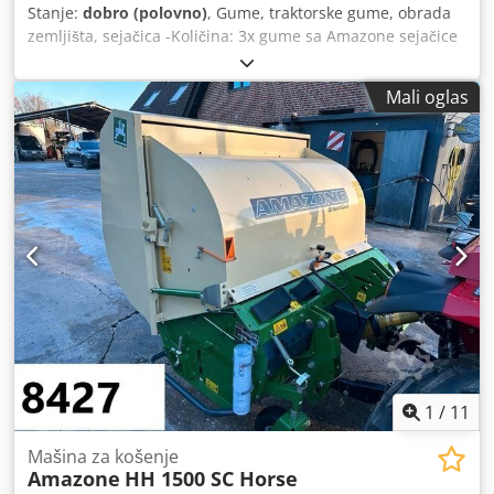
Stanje:
dobro (polovno)
, Gume, traktorske gume, obrada
zemljišta, sejačica -Količina: 3x gume sa Amazone sejačice
Dcsdpsb A E Ufofx Aaiek -Veličina gume -Nabora: Ø 40 mm
-Dimenzija: Ø 750 -Ukupna cena: za 3 gume -Težina: 51
Mali oglas
kg/komad
1
/
11
Mašina za košenje
Amazone
HH 1500 SC Horse