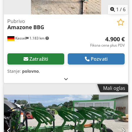
1
/
6
Рubrivo
Amazone
BBG
4.900 €
Kassel
1.183 km
Fiksna cena plus PDV
Zatražiti
Pozvati
Stanje:
polovno
,
Mali oglas