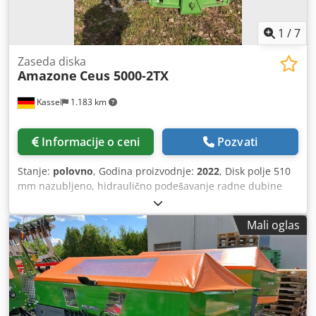
1
/
7
Zaseda diska
Amazone
Ceus 5000-2TX
Kassel
1.183 km
Informacije o ceni
Pozvati
Stanje:
polovno
, Godina proizvodnje:
2022
, Disk polje 510
mm nazubljeno, hidraulično podešavanje radne dubine
diska, hidraulično podešavanje radne dubine
izravnavajuće jedinice, C-Mix-Ultra zupci za Ceus 50,
Mali oglas
hidraulično podešavanje radne dubine polja zubaca sa
hidrauličnom vučnom osovinom, HD nož 80 mm (14/K1)
Dsdpjtz Tplofx Aaijck