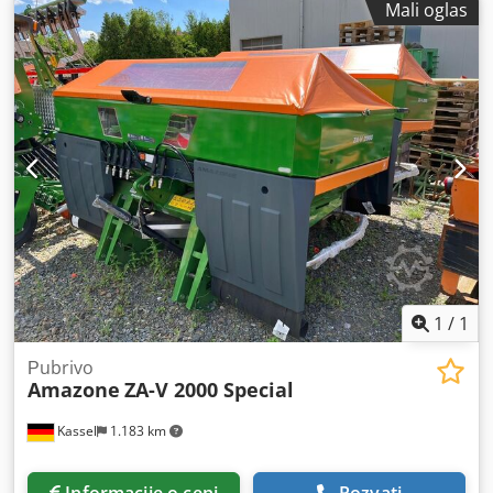
Mali oglas
podešavanje uvoda. Profis sistem za merenje težine,
ugrađeni delovi za osnovne uređaje ZA. LED zadnja rasveta,
manuelna. Dcsdpfxst A Udge Aaiok
1
/
1
Рubrivo
Amazone
ZA-V 2000 Special
Kassel
1.183 km