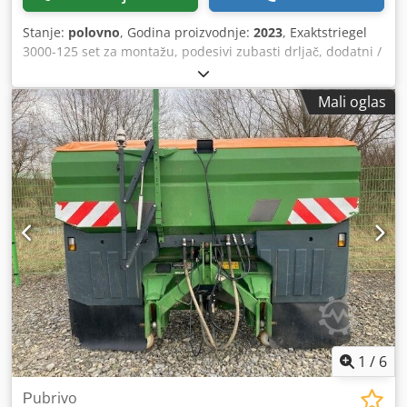
Stanje:
polovno
, Godina proizvodnje:
2023
, Exaktstriegel
3000-125 set za montažu, podesivi zubasti drljač, dodatni /
elektronski marker traga 3000 AmaDrill 2 za Cataya,
radarski senzor / međunarodni analogni senzor radnog
Mali oglas
položaja, elektronska preklopka prolaznih staza /
upravljački ventil i hidraulična prolazna staza.
Dodpfxetgpggo Aaisck
1
/
6
Рubrivo