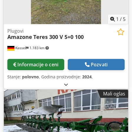
1
/
5
Plugovi
Amazone
Teres 300 V 5+0 100
Kassel
1.183 km
Informacije o ceni
Pozvati
Stanje:
polovno
, Godina proizvodnje:
2024
,
Mali oglas