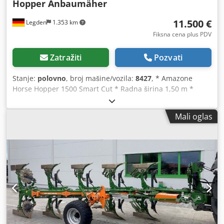
Hopper Anbaumäher
11.500 €
Legden
1.353 km
Fiksna cena plus PDV
Zatražiti
Pozvati
Stanje:
polovno
, broj mašine/vozila:
8427
, * Amazone
Horse Hopper 1500 Smart Cut * Radna širina 1,50 m *
Zapremina sakupljača 1.500 l * Trozonski traktor priključak
* H60 krilasti noževi * Pomoćni točkovi * Mulch uređaj *
Mali oglas
Kardansko vratilo sa slobodnim hodom * Sakupljač sa
hidrauličnim pražnjenjem dna * Brzina rotacije 2.650
o/min. * Pokazivač nivoa punjenja Dcodpfjrhy H Rex Aaisk -
----Interni broj vozila: 8427 WhatsApp podrška dostupna!
Za pitanja u vezi vozila ili dodatne informacije, pišite nam
jednostavno putem WhatsApp-a Whatsapp Whatsapp ----
Greške i međuprodaja su moguće.