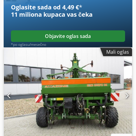
Oglasite sada od 4,49 €
*
11 miliona kupaca
vas čeka
Objavite oglas sada
*po oglasu/mesečno
Mali oglas