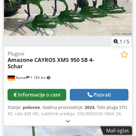
1
/
5
Plugovi
Amazone
CAYROS XMS 950 SB 4-
Schar
Kassel
1.183 km
Informacije o ceni
Pozvati
Stanje:
polovno
, Godina proizvodnje:
2024
, Telo pluga STU
40, ralo 430 HD, zaštitnik uređaja, SIGURNOSNI VIJAK ZA
RALO / Dodsuhnlmepfx Aaijck
Mali oglas