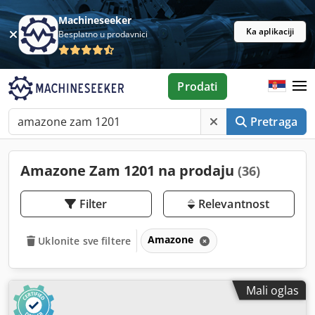
Machineseeker
Ka aplikaciji
Besplatno u prodavnici
Prodati
Pretraga
Amazone Zam 1201 na prodaju
(36)
Filter
Relevantnost
Amazone
Uklonite sve filtere
Mali oglas