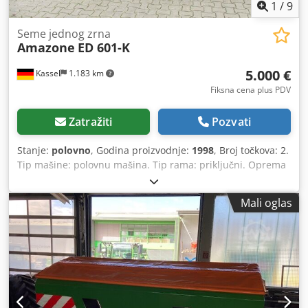
1
/
9
Seme jednog zrna
Amazone
ED 601-K
5.000 €
Kassel
1.183 km
Fiksna cena plus PDV
Zatražiti
Pozvati
Stanje:
polovno
, Godina proizvodnje:
1998
, Broj točkova: 2.
Tip mašine: polovnu mašina. Tip rama: priključni. Oprema
za đubrenje / puž za đubrivo / Dcjdper Ncfqjfx Aaisk
Mali oglas