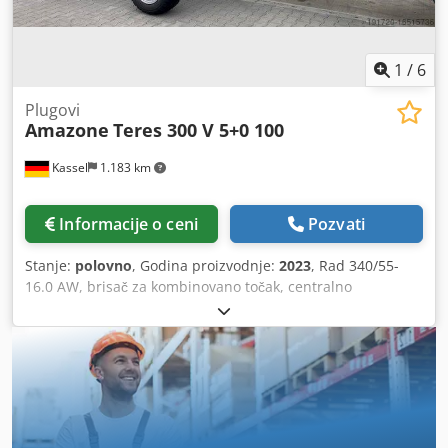
1
/
6
Plugovi
Amazone
Teres 300 V 5+0 100
Kassel
1.183 km
Informacije o ceni
Pozvati
Stanje:
polovno
, Godina proizvodnje:
2023
, Rad 340/55-
16.0 AW, brisač za kombinovano točak, centralno
podešavanje pritiska za aktivaciju / plug telo STU 40, daska
raonika 430, ojačani vrh raonika HD, taler D 500 nazubljen,
1 komad / nazubljen, priprema za osvetljenje / Dcsdpfxot
Eay Es Aaijk