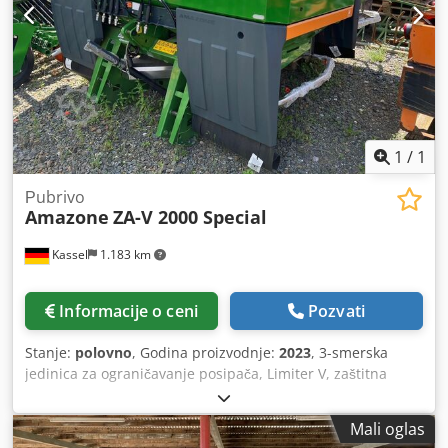
1
/
1
Рubrivo
Amazone
ZA-V 2000 Special
Kassel
1.183 km
Informacije o ceni
Pozvati
Stanje:
polovno
, Godina proizvodnje:
2023
, 3-smerska
jedinica za ograničavanje posipača, Limiter V, zaštitna
ograda za cev, L, mehanički pokazivač položaja posipačkog
uređaja ZA-V, produžetak spremnika S 2000, ugradni delovi
Mali oglas
za osnovni uređaj ZA, kardansko vratilo sa sigurnosnom