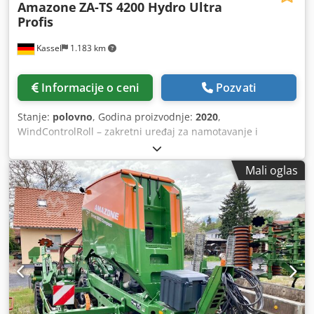
Amazone
ZA-TS 4200 Hydro Ultra
Profis
Kassel
1.183 km
Informacije o ceni
Pozvati
Stanje:
polovno
, Godina proizvodnje:
2020
,
WindControlRoll – zakretni uređaj za namotavanje i
parkiranje, AutoTS obostrano / zaštitna cevna ograda L,
senzor nagiba za sistem vaganja, FlowCheck EasyCheck
Mali oglas
podne prostirke, 16 kom / blatarice L i merdevine, LED
osvetljenje, klizna pokrivna cerada L / komplet lopata za
rasipanje TS Dcodporxr Uysfx Aaisk