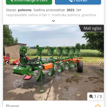
Informacije o ceni
Pozvati
Stanje:
polovno
, Godina proizvodnje:
2023
, Set
raspršivačkih sočiva V-Set 1, trostruka jedinica, granična
raspršivačka jedinica Limiter V / zaštitna cevna greda S,
mobilna valjkasta jedinica sa mogućnošću priključivanja,
Mali oglas
raspršni mehanizam ZA-V, dodatak rezervoaru S /
kardansko vratilo 2000 sa spojkom sa frikcionom lamelom,
ugradni delovi za osnovne ZA uređaje, blatarica S / LED
osvetljenje. Dodpst Dwh Rjfx Aaisck
1
/
3
Plugovi