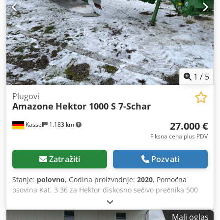
1
/
5
Plugovi
Amazone
Hektor 1000 S 7-Schar
27.000 €
Kassel
1.183 km
Fiksna cena plus PDV
Zatražiti
Pozvati
Stanje:
polovno
, Godina proizvodnje:
2020
, Pomoćna
osovina Kat. 3 36 za Hektor diskosno sečivo prečnika 500
mm za hidrauličko oslobađanje kamena / teški predorezač
G1, podesiv, LED osvetljenje pozadi, označavanje napred /
Mali oglas