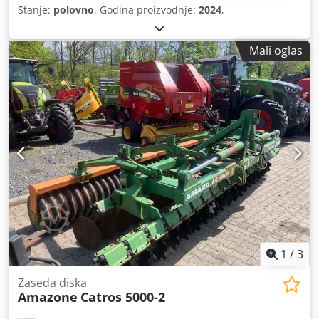
Stanje:
polovno
, Godina proizvodnje:
2024
,
Mali oglas
1
/
3
Zaseda diska
Amazone
Catros 5000-2