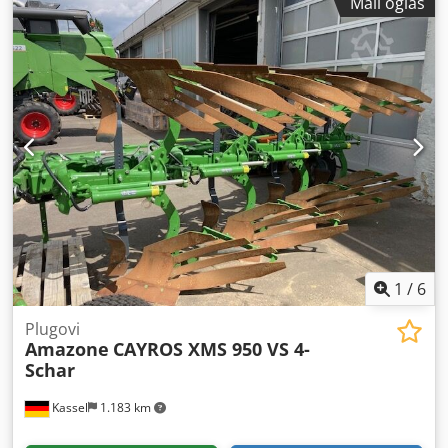
Mali oglas
1
/
6
Plugovi
Amazone
CAYROS XMS 950 VS 4-
Schar
Kassel
1.183 km