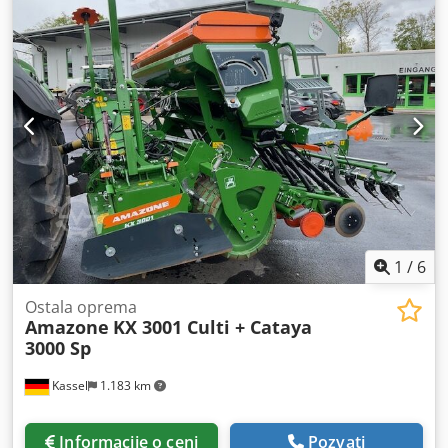
1
/
6
Ostala oprema
Amazone
KX 3001 Culti + Cataya
3000 Sp
Kassel
1.183 km
Informacije o ceni
Pozvati