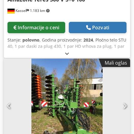
Kassel
1.183 km
Informacije o ceni
Pozvati
Stanje:
polovno
, Godina proizvodnje:
2024
, Pločno telo STU
40, 1 par daski za plug 430, 1 par HD vrhova za plug, 1 par
/ nosač predpluga za visinu rama 80 za hidrauličku zaštitu
od preopterećenja predplug M2, 1 par držača talir-sekača,
Mali oglas
talir-sekač D 500 nazubljen, zaštita od habanja, 1 par /
montaža tela sa Dedpfet A Udysx Aaisck