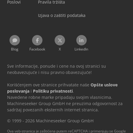
Poslovi
Pravila tržišta
Izjava o zaštiti podataka
Blog
Facebook
X
LinkedIn
Sve informacije, ponude i cene na ovoj stranici su
neobavezujuće i nisu pravno obavezujuće!
Korišćenjem ove stranice prihvatate naše
Opšte uslove
poslovanja
i
Politiku privatnosti
.
Navedene robne marke pripadaju svojim vlasnicima.
Machineseeker Group GmbH ne preuzima odgovornost za
sadržaj povezanih eksternih internet stranica.
© 1999 - 2026 Machineseeker Group GmbH
Ova veb-stranica je zaštićena putem reCAPTCHA i primenjuju se Google