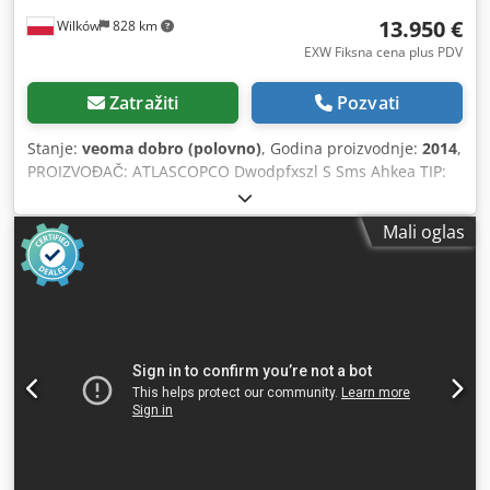
13.950 €
Wilków
828 km
EXW Fiksna cena plus PDV
Zatražiti
Pozvati
Stanje:
veoma dobro (polovno)
, Godina proizvodnje:
2014
,
PROIZVOĐAČ: ATLASCOPCO Dwodpfxszl S Sms Ahkea TIP:
GA160VSDFF SERIJSKI BROJ: APF195117 GODINA
PROIZVODNJE: 2014 SNAGA (kW): 186 KAPACITET (m3/min):
Mali oglas
4,82-26,70 PRITISAK (bar): 8,3 SATI RADA
(RADNO/UKUPNO): 67773 FREKVENCIJSKI MЕНJAČ: da
UGRAĐENI SUŠAČ: da IZMENJIVAČ TOPLOTE: ne HLAĐENJE
(VAZDUH/VODA): vazduh NA REZERVOARU: ne
DOKUMENTACIJA: ne PRIKLJUČCI: 3 NOVO/KORIŠĆENO:
KORIŠĆENO