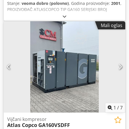
Stanje:
veoma dobro (polovno)
, Godina proizvodnje:
2001
,
PROIZVOĐAČ ATLASCOPCO TIP GA160 SERIJSKI BROJ
AIF072890 GODINA 2001 SNAGA (kW) 167 KAPACITET
(m3/min) 21 PRITISAK (bar) 8.5 SATI RADA (SATI/UKUPNO)
Mali oglas
MENJAČ FREKVENCIJE ne UGRAĐENI SUŠAČ ne IZMENJIVAČ
TOPLOTE ne Dwodpozq Afusfx Ahkea HLAĐENJE
(VAZDUH/VODA) vazduh NA REZERVOARU ne
DOKUMENTACIJA ne PRIKLJUČAK 3 NOVO/KORIŠĆENO
KORIŠĆENO
1
/
7
Vijčani kompresor
Atlas Copco
GA160VSDFF