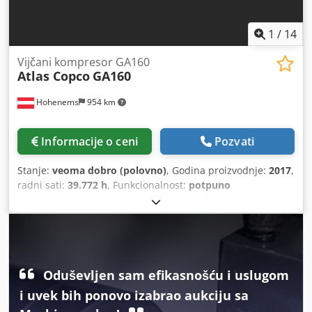
1
/
14
Vijčani kompresor GA160
Atlas Copco
GA160
Hohenems
954 km
Informacije o ceni
Pozvati
Stanje:
veoma dobro (polovno)
, Godina proizvodnje:
2017
,
radni sati:
39.772 h
, Funkcionalnost:
potpuno
funkcionalan
, Vijčani kompresor Atlas Copco GA160 160
kW 7,5 bar Djdpfeyzhccsx Ahkewa 30,20 m3/min Godina
proizvodnje: 2017 Radnih sati: 36.772
Oduševljen sam efikasnošću i uslugom
i uvek bih ponovo izabrao aukciju sa