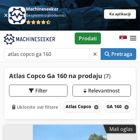
Machineseeker
Ka aplikaciji
Besplatno u prodavnici
Prodati
Pretraga
Atlas Copco Ga 160 na prodaju
(7)
Filter
Relevantnost
Atlas Copco
GA 160
Uklonite sve filtere
Mali oglas