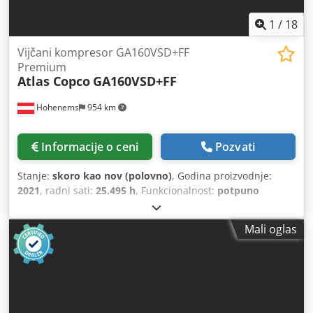
1
/
18
Vijčani kompresor GA160VSD+FF
Premium
Atlas Copco
GA160VSD+FF
Hohenems
954 km
Informacije o ceni
Pozvati
Stanje:
skoro kao nov (polovno)
, Godina proizvodnje:
2021
, radni sati:
25.495 h
, Funkcionalnost:
potpuno
funkcionalan
, Vijčani kompresor Atlas Copco
GA160VSD+FF. Integrisan sušač i inverter. 160 kW, 8,3 bara,
Mali oglas
33,10 m3/min. Godina proizvodnje: 2021. Radni sati:
25.495. Dwsdpfx Ajyzg Eishksa