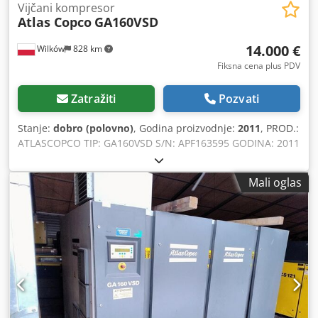
Vijčani kompresor
Atlas Copco
GA160VSD
14.000 €
Wilków
828 km
Fiksna cena plus PDV
Zatražiti
Pozvati
Stanje:
dobro (polovno)
, Godina proizvodnje:
2011
, PROD.:
ATLASCOPCO TIP: GA160VSD S/N: APF163595 GODINA: 2011
Dwjdjyn Efgepfx Ahkea SNAGA (kW): 186 PROTOČNOST
(m³/min): 4,82-18,36 PRITISAK (bar): 10
Mali oglas