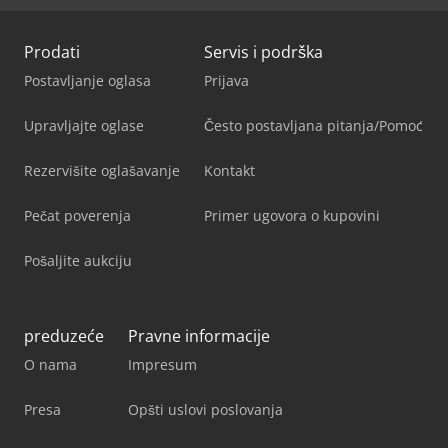
Prodati
Servis i podrška
Postavljanje oglasa
Prijava
Upravljajte oglase
Često postavljana pitanja/Pomoć
Rezervišite oglašavanje
Kontakt
Pečat poverenja
Primer ugovora o kupovini
Pošaljite aukciju
preduzeće
Pravne informacije
O nama
Impresum
Presa
Opšti uslovi poslovanja