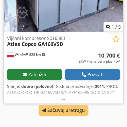
1
/
5
Vijčani kompresor S016383
Atlas Copco
GA160VSD
10.700 €
Wilków
828 km
EXW Fiksna cena plus PDV
Zatražiti
Pozvati
Stanje:
dobro (polovno)
, Godina proizvodnje:
2011
, PROD.
ATLASCOPCO TIP GA160VSD S/N APF163595 GODINA 2011
SNAGA (kW) 186 KAPACITET (m³/min) 4,82-18,36 Dwodpeygx
U Sjfx Ahksa PRITISAK (bar) 10 RADNI SATI (DOC/UKUPNO)
Sačuvaj pretragu
FREKVENTNI REGULATOR da