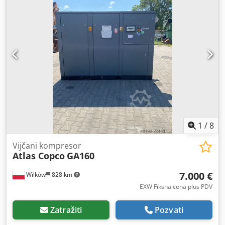
1
/
8
Vijčani kompresor
Atlas Copco
GA160
7.000 €
Wilków
828 km
EXW Fiksna cena plus PDV
Zatražiti
Pozvati