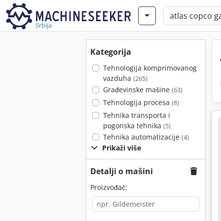
Srbija
Kategorija
Tehnologija komprimovanog
vazduha
(265)
Građevinske mašine
(63)
Tehnologija procesa
(8)
Tehnika transporta i
pogonska tehnika
(5)
Tehnika automatizacije
(4)
Prikaži više
Detalji o mašini
Proizvođač: