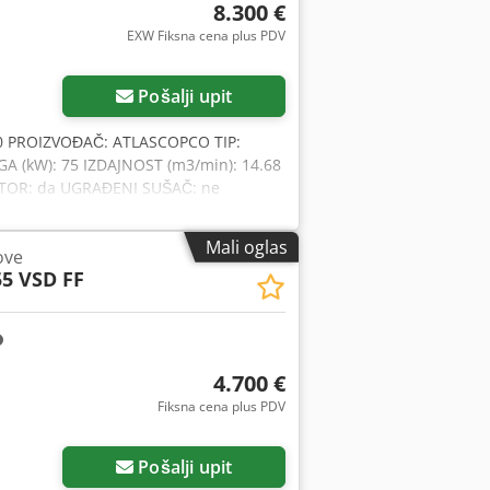
8.300 €
EXW Fiksna cena plus PDV
Pošalji upit
0 PROIZVOĐAČ: ATLASCOPCO TIP:
A (kW): 75 IZDAJNOST (m3/min): 14.68
ATOR: da UGRAĐENI SUŠAČ: ne
: ne DOKUMENTACIJA: ne PRIKLJUČAK:
Mali oglas
ove
5 VSD FF
4.700 €
Fiksna cena plus PDV
Pošalji upit