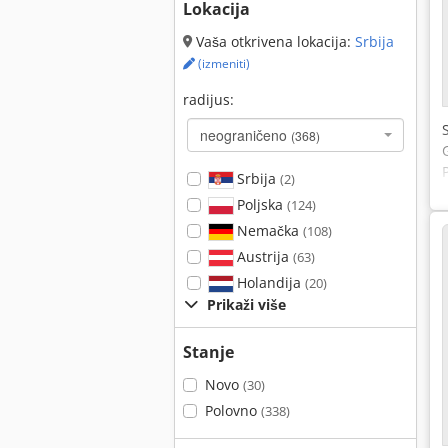
Lokacija
Vaša otkrivena lokacija:
Srbija
(izmeniti)
radijus:
neograničeno
(368)
Srbija
(2)
Poljska
(124)
Nemačka
(108)
Austrija
(63)
Holandija
(20)
Prikaži više
Stanje
Novo
(30)
Polovno
(338)