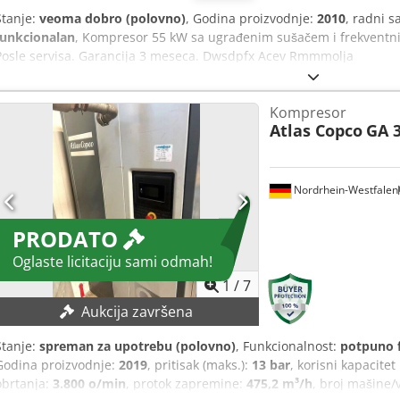
Stanje:
veoma dobro (polovno)
, Godina proizvodnje:
2010
, radni s
funkcionalan
, Kompresor 55 kW sa ugrađenim sušačem i frekventn
Posle servisa. Garancija 3 meseca. Dwsdpfx Acev Rmmmolja
Kompresor
Atlas Copco
GA 3
Nordrhein-Westfalen
PRODATO
Oglaste licitaciju sami odmah!
1
/
7
Aukcija završena
Stanje:
spreman za upotrebu (polovno)
, Funkcionalnost:
potpuno 
Godina proizvodnje:
2019
, pritisak (maks.):
13 bar
, korisni kapacite
obrtanja:
3.800 o/min
, protok zapremine:
475,2 m³/h
, broj mašine/