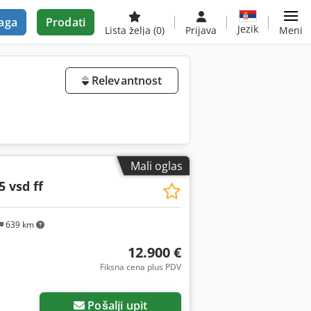
aga
Prodati
Jezik
Lista želja
(0)
Prijava
Meni
Relevantnost
Mali oglas
5 vsd ff
639 km
12.900 €
Fiksna cena plus PDV
Pošalji upit