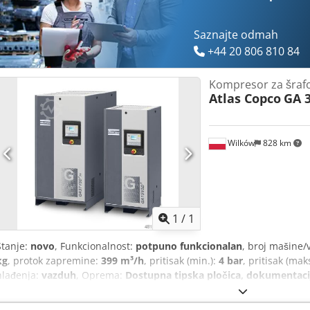
Saznajte odmah
+44 20 806 810 84
Kompresor za šraf
Atlas Copco
GA 3
Wilków
828 km
Zatražite 
1
/
1
Stanje:
novo
, Funkcionalnost:
potpuno funkcionalan
, broj mašine/
kg
, protok zapremine:
399 m³/h
, pritisak (min.):
4 bar
, pritisak (mak
hlađenja:
vazduh
, Oprema:
Dostupna tipska pločica, dokumentaci
sredstva
, Mi smo kompanija specijalizovana za industriju komprim
Profesionalan nivo usluge i visok kvalitet robe koju nudi naša kompa