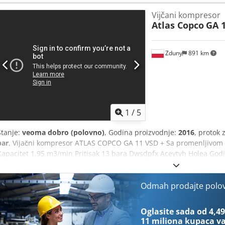
Vijčani kompresor
Atlas Copco
GA 1
Zduny
891 km
1
/
5
Stanje:
veoma dobro (polovno)
, Godina proizvodnje:
2016
, protok
bar
, Vijačni kompresor ATLAS COPCO GA 11 VSD + Sa promenljivom 
Kapacitet 1,95 m3/min Pritisak 13 bara Dwsdpfx Aceytyh Holea Godi
Odmah prodajte polo
Oglasite sada od 4,49
11 miliona kupaca
va