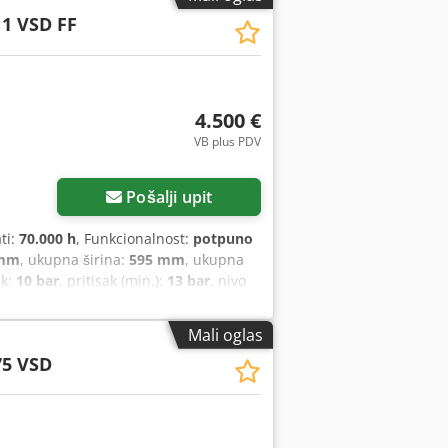
1 VSD FF
4.500 €
VB plus PDV
Zatražite više slika
Pošalji upit
ati:
70.000 h
, Funkcionalnost:
potpuno
 mm
, ukupna širina:
595 mm
, ukupna
ak:
10 bar
, pritisak (min.):
13 bar
, nivo
čnik, sušač rashladnog sredstva
, Na
odina: 2008 - Serijski broj:
Mali oglas
bro očuvan šrafni kompresor sa
75 VSD
dni opseg između 3 i 13 bara. Uređaj
estiranje.