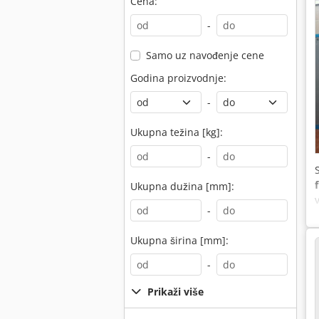
Cena:
-
Samo uz navođenje cene
Godina proizvodnje:
-
Ukupna težina [kg]:
-
Ukupna dužina [mm]:
-
Ukupna širina [mm]:
-
Prikaži više