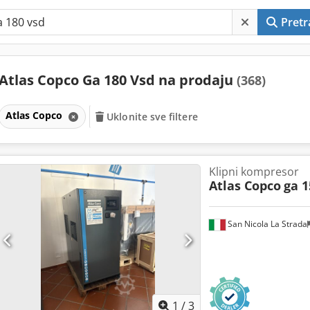
Pretr
Atlas Copco Ga 180 Vsd na prodaju
(368)
Atlas Copco
Uklonite sve filtere
Klipni kompresor
Atlas Copco
ga 1
San Nicola La Strada
1
/
3