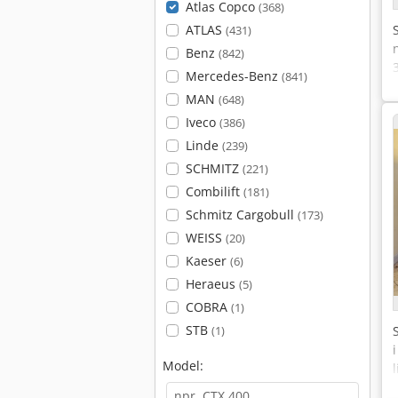
Atlas Copco
(368)
ATLAS
(431)
Benz
(842)
Mercedes-Benz
(841)
MAN
(648)
Iveco
(386)
Linde
(239)
SCHMITZ
(221)
Combilift
(181)
Schmitz Cargobull
(173)
WEISS
(20)
Kaeser
(6)
Heraeus
(5)
COBRA
(1)
STB
(1)
Model: