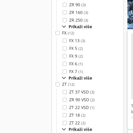
ZR 90
(3)
ZR 160
(3)
ZR 250
(3)
Prikaži više
FX
(12)
FX 13
(3)
FX 5
(2)
FX 9
(2)
FX 6
(1)
FX 7
(1)
Prikaži više
ZT
(12)
ZT 37 VSD
(3)
ZR 90 VSD
(2)
ZT 22 VSD
(1)
ZT 18
(2)
ZT 22
(2)
Prikaži više