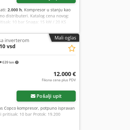
sati:
2.000 h
, Kompresor u stanju kao
o distributeri. Katalog cena novog:
tisak: 10 bar Snaga: 15 kW / 20 KS
Mali oglas
sa inverterom
10 vsd
639 km
12.000 €
Fiksna cena plus PDV
Pošalji upit
las Copco kompresor, potpuno ispravan
i pritisak: 10 bar Protok: 19.200