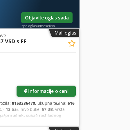
Objavite oglas sada
*po oglasu/mesečno
Mali oglas
ove
7 VSD s FF
više slika
Informacije o ceni
vozila:
8153336470
, ukupna težina:
616
s.):
13 bar
, nivo buke:
67 dB
, vrsta
ja/priručnik, sušač rashladnog
ovanog vazduha više od 20 godina.
nija – "dokazana" na tržištu –