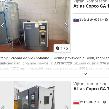
Vijčani kompresor
Atlas Copco
GA 1
Sečovlje
605 km
1
/
2
Stanje:
veoma dobro (polovno)
, Godina proizvodnje:
2008
, radni s
funkcionalan
, broj mašine/vozila:
API161729
, ukupna dužina:
976
visina:
1.212 mm
, kapacitet rezervoara za gorivo:
500 l
, radni pritis
buke:
67 dB
, vrsta hlađenja:
vazduh
, Oprema:
dokumentacija/priru
prodaju kompresor ATLAS COPCO GA 11 VSD FF - Tip: GA 11 VSD FF - G
Vijčani kompresor
API161729 - Snaga: 11 kW Dwedsy Ud Ibjpfx Aclja Na prodaju je do
Atlas Copco
GA 
separatorom vazduha i ekspanzionim rezervoarom od 500 litara. Ra
je potpuno ispravan. Mašina je priključena na mrežu i spremna za t
Wilków
828 km