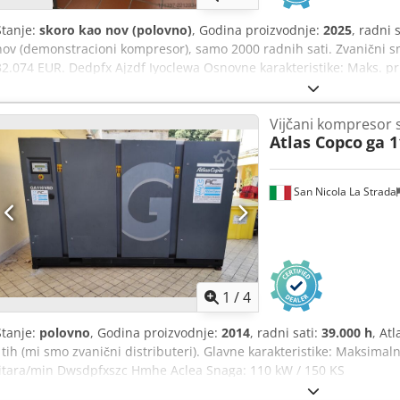
Stanje:
skoro kao nov (polovno)
, Godina proizvodnje:
2025
, radni 
nov (demonstracioni kompresor), samo 2000 radnih sati. Zvanični sm
32.074 EUR. Dedpfx Ajzdf Iyoclewa Osnovne karakteristike: Maks. pri
Protok: 2940 l/min
Vijčani kompresor 
Atlas Copco
ga 1
San Nicola La Strada
1
/
4
Stanje:
polovno
, Godina proizvodnje:
2014
, radni sati:
39.000 h
, At
i tih (mi smo zvanični distributeri). Glavne karakteristike: Maksimaln
litara/min Dwsdpfxszc Hmhe Aclea Snaga: 110 kW / 150 KS