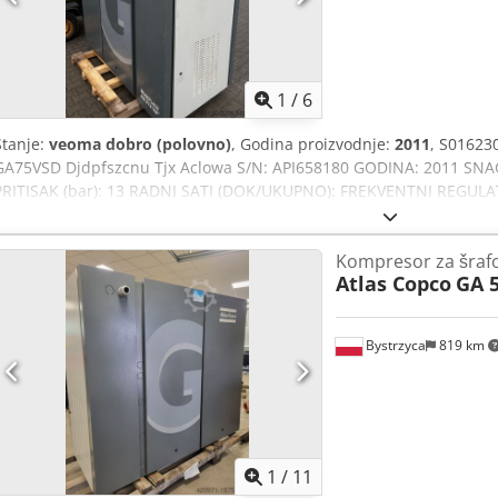
1
/
6
Stanje:
veoma dobro (polovno)
, Godina proizvodnje:
2011
, S01623
GA75VSD Djdpfszcnu Tjx Aclowa S/N: API658180 GODINA: 2011 SNAG
PRITISAK (bar): 13 RADNI SATI (DOK/UKUPNO): FREKVENTNI REGUL
IZMENJIVAČ: da HLAĐENJE (VAZDUH/VODA): vazduh NA REZERVOARU
2 1/2 NOVO/POLOVNO: POLVNO
Kompresor za šraf
Atlas Copco
GA 5
Bystrzyca
819 km
1
/
11