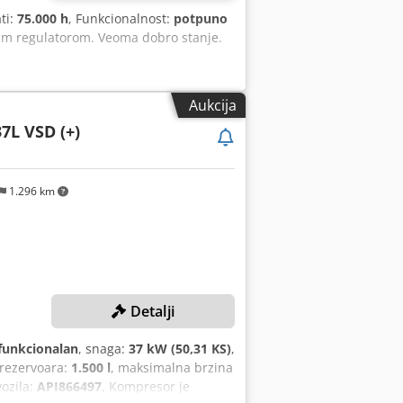
ati:
75.000 h
, Funkcionalnost:
potpuno
im regulatorom. Veoma dobro stanje.
Aukcija
7L VSD (+)
1.296 km
Detalji
funkcionalan
, snaga:
37 kW (50,31 KS)
,
t rezervoara:
1.500 l
, maksimalna brzina
vozila:
API866497
, Kompresor je