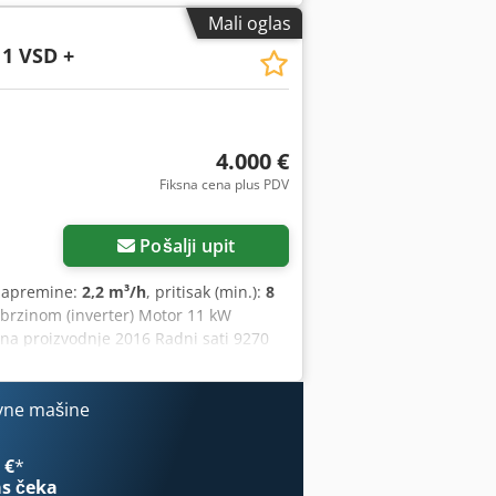
Mali oglas
1 VSD +
4.000 €
Fiksna cena plus PDV
Pošalji upit
 zapremine:
2,2 m³/h
, pritisak (min.):
8
brzinom (inverter) Motor 11 kW
na proizvodnje 2016 Radni sati 9270
vne mašine
 €
*
s čeka