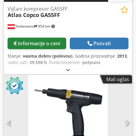
Vijčani kompresor GA55FF
Atlas Copco
GA55FF
Hohenems
954 km
Informacije o ceni
Pozvati
Stanje:
veoma dobro (polovno)
, Godina proizvodnje:
2013
,
radni sati:
29.558 h
, Funkcionalnost:
potpuno
funkcionalan
, Vijčani kompresor Atlas Copco GA55FF
Integrisani sušač 55 kW 9,75 bara Dkedezil Iispfx Ad Sor
Mali oglas
8,94 m3/min Godina proizvodnje: 2013 Radnih sati: 29.558