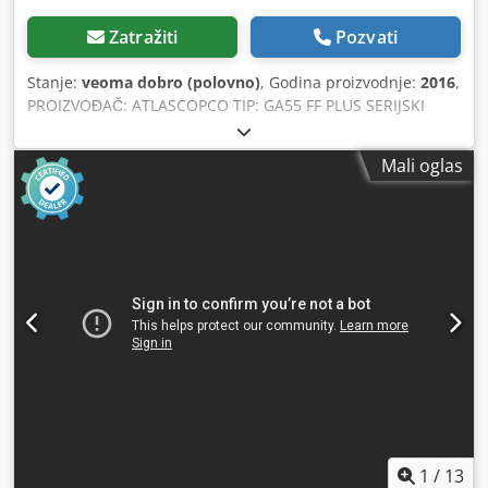
Zatražiti
Pozvati
Stanje:
veoma dobro (polovno)
, Godina proizvodnje:
2016
,
PROIZVOĐAČ: ATLASCOPCO TIP: GA55 FF PLUS SERIJSKI
BROJ: API623768 GODINA PROIZVODNJE: 2016 SNAGA (kW):
55 KAPACITET (m3/min): 10.44 Dedpfx Adozmhtco Sskr
Mali oglas
PRITISAK (bar): 8.25 SATI RADA (RADNO/UKUPNO):
INVERTER: ne UGRAĐENI SUŠAČ: da, R410a, 1.05 kg
IZMENJIVAČ TOPLOTE: ne HLAĐENJE (VAZDUH/VODA):
vazduh NA REZERVOARU: ne DOKUMENTACIJA: ne
PRIKLJUČCI: 2 NOVO/KORIŠĆENO: KORIŠĆENO
1
/
13