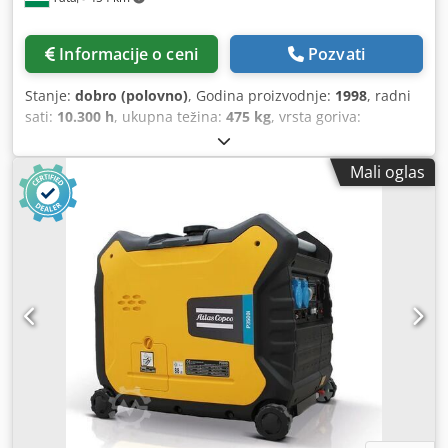
Informacije o ceni
Pozvati
Stanje:
dobro (polovno)
, Godina proizvodnje:
1998
, radni
sati:
10.300 h
, ukupna težina:
475 kg
, vrsta goriva:
električni
, protok zapremine:
186 m³/h
, radni pritisak:
10
bar
, pritisak (maks.):
10 bar
, Kompresor 22 kW 3.1 m3/min
Mali oglas
ATLAS COPCO GA22 kompresor za šrafove Dedpfx Adstxpd
Is Sjkr Neprekidno servisiran i servisiran šraf kompresor od
22kw za prodaju. Proizvođač: Atlas Copco GA22 SP Časovi:
10350 Godina izmaka: 1999 Kapacitet: 3,1 m3/minut,
Pritisak: 10 bar Snaga 22 kW Brzina glavnog motora: 3000
rpm Neto težina: 405 kg Dimenzije: mm (LxWxH) Nivo buke:
66 dB Servisna knjižica, dijagram kola.