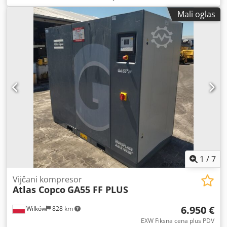
poziva da se tačnost unetih podataka proveri sa prodajnim
8,87 m3/min Godina proizvodnje: 2012 Radni sati: 36.734
osobljem.
Mali oglas
1
/
7
Vijčani kompresor
Atlas Copco
GA55 FF PLUS
6.950 €
Wilków
828 km
EXW Fiksna cena plus PDV