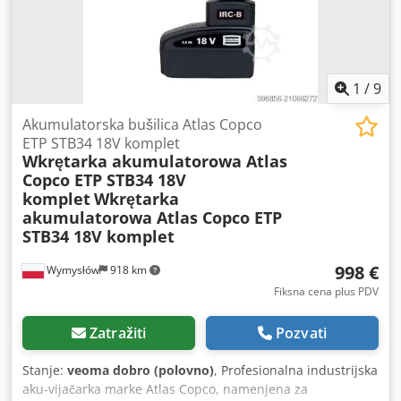
1
/
9
Akumulatorska bušilica Atlas Copco
ETP STB34 18V komplet
Wkrętarka akumulatorowa Atlas
Copco ETP STB34 18V
komplet
Wkrętarka
akumulatorowa Atlas Copco ETP
STB34 18V komplet
998 €
Wymysłów
918 km
Fiksna cena plus PDV
Zatražiti
Pozvati
Stanje:
veoma dobro (polovno)
, Profesionalna industrijska
aku-vijačarka marke Atlas Copco, namenjena za