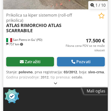
1
/
10
Prikolica sa kiper sistemom (roll-off
prikolica)
ATLAS
RIMORCHIO ATLAS
SCARRABILE
17.500 €
San Pietro in Gu' (PD)
757 km
Fiksna cena PDV se ne može
iskazati
Zatražiti
Pozvati
Stanje:
polovno
, prva registracija:
03/2012
, boja:
sivo-crna
,
Godina proizvodnje:
2012
, tip prenosa:
ostalo
,
REGISTRACIONI BROJ: AH12361 NAZIV: PRIKOLICA ATLAS,
SAMOUTOVRNA, NA NADUVAVANJE, OČIŠĆENA
Mali oglas
PESKARENJE I PONOVO BOJENA REF: 25R02 Djdpfx Adewq
Ey Re Sekr GODINA: 03/2012 OSOVINE: 2 RAZMAK
OSOVINA: 4800 MAKSIMALNA DUŽINA: 9,16 m ZEMLJA
POREKLA: Italija / Inostranstvo: Italija NOSIVOST: 16400 kg -