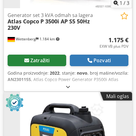
1
/
3
Generator set 3 kVA odmah sa lagera
Atlas Copco
P 3500i AP S5 50Hz
230V
1.175 €
Wettenberg
1.184 km
EXW VB plus PDV
Zatražiti
Pozvati
Godina proizvodnje:
2022
, stanje:
novo
, broj mašine/vozila:
AN2301155
, Atlas Copco Power Generator P3500i Atlas
Copco P3500i iP mobilni generator je lagan, efikasan i
pouzdan izvor mobilnog napajanja. Zahvaljujući visokoj
Mali oglas
efikasnosti goriva i kompaktnim dimenzijama, generator se
može koristiti na različite načine za svakodnevnu
upotrebu, za česte individualne poslove, obično za alate za
napajanje kao inverter generator ili kao generator za hitne
slučajeve. Zbog dobre zvučne izolacije, generator za hitne
slučajeve je veoma tih i jedva glasniji od električnog