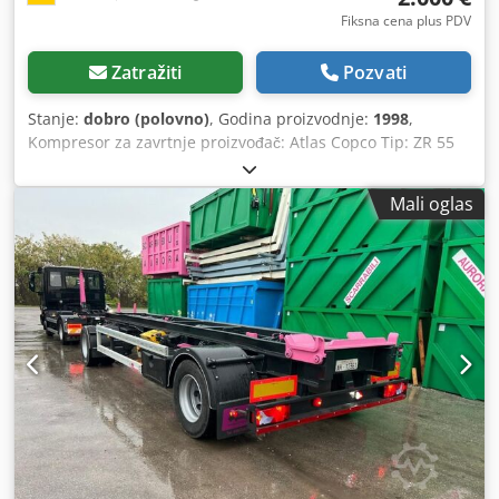
Fiksna cena plus PDV
Zatražiti
Pozvati
Stanje:
dobro (polovno)
, Godina proizvodnje:
1998
,
Kompresor za zavrtnje proizvođač: Atlas Copco Tip: ZR 55
Godina proizvodnje: 1998 Snaga: 53 kV Pritisak maks. 7,5
bara Djdjvi Ht Depfx Ad Sskr
Mali oglas