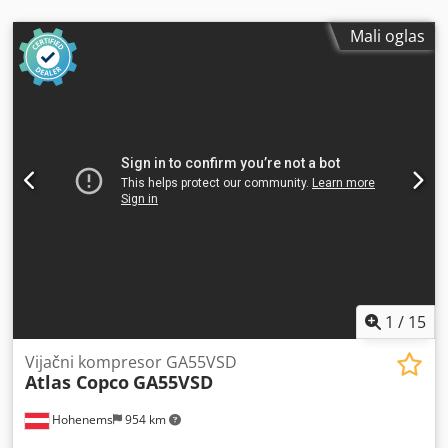
industrijsku upotrebu. Pouzdanost i održavanje Sintetičko
ulje: Interval zamene na 8.000 radnih sati. Spin-on filter
Mali oglas
ulja: Sa integrisanim bajpas ventilom za jednostavno
servisiranje. Dksdpfx Adjyam Nqs Ser ASME-odobren
separator vazduha/ulja: Dug vek trajanja uz minimalno
propuštanje ulja. Status mašine: U RADU
1
/
15
Vijačni kompresor GA55VSD
Atlas Copco
GA55VSD
Hohenems
954 km