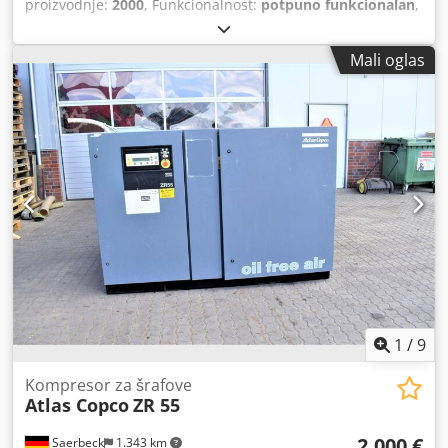
proizvodnje:
2000
, Funkcionalnost:
potpuno funkcionalan
,
Nudimo Atlas Copco kompresore Dksdpfx Aewa Iz Ajd Sor
TIP GA 55 pritisak 10 bara Snaga motora 55 kV Godina
Mali oglas
izgradnje 2000 Kompresor sa dokumentacijom Nosimo i
druge kompresore iz Atlas Copco, Kaeser i Mahle
1
/
9
Kompresor za šrafove
Atlas Copco
ZR 55
2.000 €
Saerbeck
1.343 km