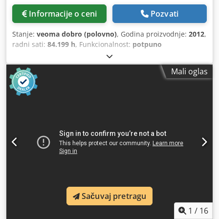
Informacije o ceni
Pozvati
Stanje:
veoma dobro (polovno)
, Godina proizvodnje:
2012
,
radni sati:
84.199 h
, Funkcionalnost:
potpuno
funkcionalan
, Vijčani kompresor Atlas Copco GA55VSD.
Dkjdpfx Adsypl U Ds Sor 55 kW 13 bar 10,30 m3/min
Mali oglas
Integrisani frekventni regulator
Sačuvaj pretragu
1
/
16