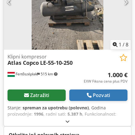
1
/
8
Klipni kompresor
Atlas Copco
LE-55-10-250
1.000 €
Fertőszéplak
515 km
EXW Fiksna cena plus PDV
Zatražiti
Pozvati
Stanje:
spreman za upotrebu (polovno)
, Godina
proizvodnje:
1996
, radni sati:
5.387 h
, Funkcionalnost:
potpuno funkcionalan
, ukupna težina:
191 kg
, ukupna
dužina:
1.500 mm
, Mašina je bila rezervna jedinica
namenjena za obezbeđivanje neprekidnog rada, ali je sada