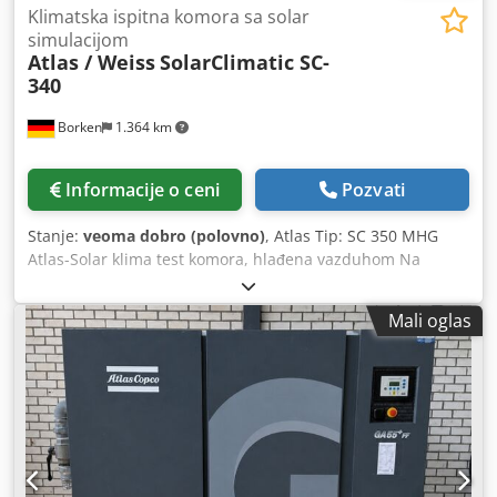
Klimatska ispitna komora sa solar
simulacijom
Atlas / Weiss
SolarClimatic SC-
340
Borken
1.364 km
Informacije o ceni
Pozvati
Stanje:
veoma dobro (polovno)
, Atlas Tip: SC 350 MHG
Atlas-Solar klima test komora, hlađena vazduhom Na
prodaju je ATLAS SC-340 MHG SolarClimatic test komora
(klimatska komora sa simulacijom sunčevog zračenja
Mali oglas
pomoću MHG lampe). Uređaj je pogodan za izvođenje
standardizovanih testova izlaganja vremenskim uslovima i
starenja, pod kombinovanim uticajem zračenja,
temperature i klime. Oprema i posebnosti: - Precizna
regulacija temperature i vlažnosti - Integrisani sistem
ovlaživanja sa rezervoarom za vodu - Hlađenje putem
vodenog ili vazdušnog sistema (opciono) - Izvodi za
merenje prisutni - Upravljanje putem kontrolnog panela ili