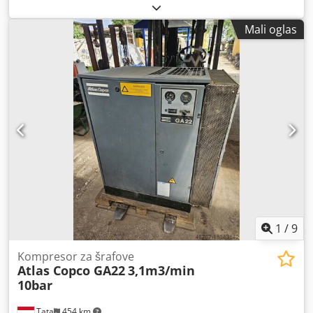
kontinuirani rad na montažnim linijama i u proizvodnim
primenama. Industrijska klasa opreme – nije hobi alat.
Mali oglas
Tehničke specifikacije i informacije: • Model: ETP STB34-06-
106 • Napajanje: 18V DC • Zemlja porekla: Švedska • Godina
proizvodnje: 2021 Dodpoyc Rvaofx Ad Sekr • Ergonomičan i
dobro izbalansiran dizajn • Prilagođena za preciznu
montažu i serijski rad Komplet sadrži: • Atlas Copco
akumulatorska vijačarka • 2x 18V Atlas Copco baterija •
Atlas Copco punjač • Sve što je prikazano na fotografijama
Stanje: Korišćeno, ispravno, sa normalnim tragovima
upotrebe. Bez napuklina i luftova. Oprema sa industrijskog
demontaža. Primena: • proizvodnja • industrijska montaža •
tehnološke linije • profesionalne radionice Idealna
alternativa novim uređajima – značajno niži trošak uz
očuvan kvalitet Atlas Copco.
1
/
9
Kompresor za šrafove
Atlas Copco GA22
3,1m3/min
10bar
Tata
454 km