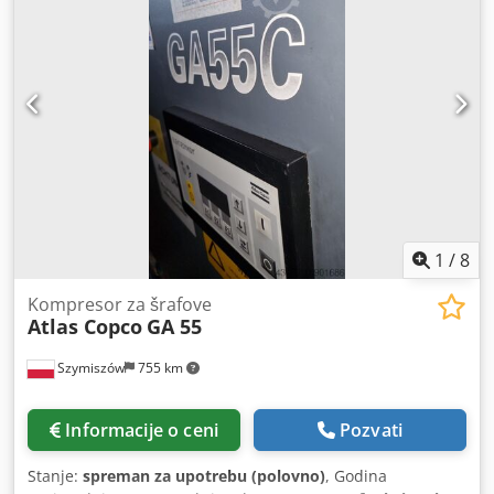
hidrauličnim poprečnim zaključavanjem. NAVEDENA
OPREMA JE BEZ GARANCIJE, zadržavamo pravo na izmene,
prethodnu prodaju i greške u opisu! Dsdsi Rqrwopfx Ad
Sekr
1
/
8
Kompresor za šrafove
Atlas Copco
GA 55
Szymiszów
755 km
Informacije o ceni
Pozvati
Stanje:
spreman za upotrebu (polovno)
, Godina