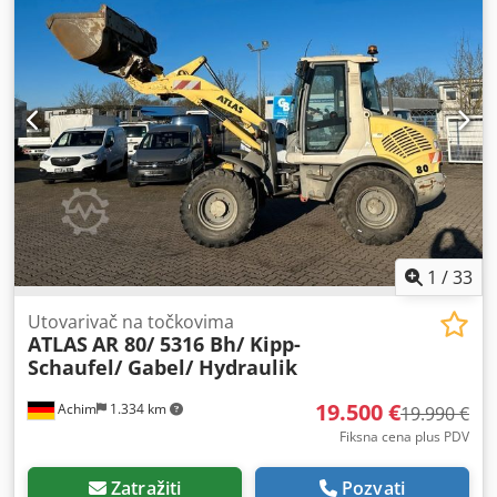
1
/
33
Utovarivač na točkovima
ATLAS
AR 80/ 5316 Bh/ Kipp-
Schaufel/ Gabel/ Hydraulik
19.500 €
Achim
1.334 km
19.990 €
Fiksna cena plus PDV
Zatražiti
Pozvati