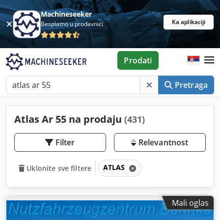
Machineseeker
Ka aplikaciji
Besplatno u prodavnici
Prodati
Pretraga
Atlas Ar 55 na prodaju
(431)
Filter
Relevantnost
ATLAS
Uklonite sve filtere
Mali oglas