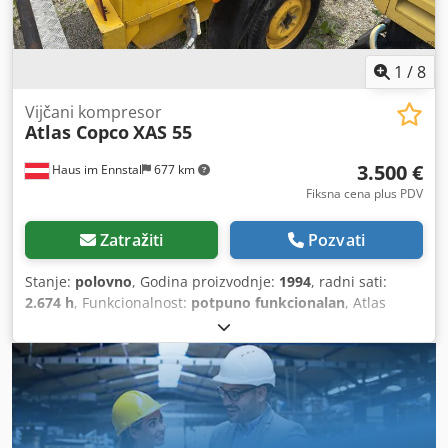
GA18VSD 18,5kW 3,35m3/min 13bar Tehnički ispravan,
spreman za rad.
1
/
8
Vijčani kompresor
Atlas Copco
XAS 55
3.500 €
Haus im Ennstal
677 km
Fiksna cena plus PDV
Zatražiti
Pozvati
Stanje:
polovno
, Godina proizvodnje:
1994
, radni sati:
2.674 h
, Funkcionalnost:
potpuno funkcionalan
, Atlas
Copco XAS 55 građevinski kompresor / šrafni kompresor -
godina proizvodnje 1994 - uključujući dodatnu opremu
Komercijalna prodaja mobilnog građevinskog kompresora
Atlas Copco u kompletnom paketu! Na prodaju je pouzdan
i robustan šrafni kompresor renomiranog proizvođača
Atlas Copco, model XAS 55. Uređaj potiče iz voznog parka