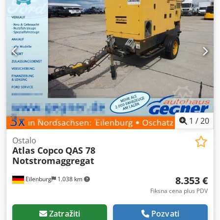
REZERVOARU ne Dwsdpfx Aezq Afueklea DOKUMENTACIJA
ne PRIKLJUČAK 3 NOVO/KORIŠĆENO KORIŠĆENO
1
/
20
Ostalo
Atlas Copco
QAS 78
Notstromaggregat
8.353 €
Eilenburg
1.038 km
Fiksna cena plus PDV
Zatražiti
Pozvati