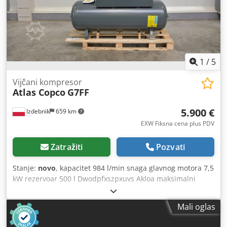
1
/
5
Vijčani kompresor
Atlas Copco
G7FF
5.900 €
Izdebnik
659 km
EXW Fiksna cena plus PDV
Zatražiti
Pozvati
Stanje:
novo
, kapacitet 984 l/min snaga glavnog motora 7,5
kW rezervoar 500 l Dwodpfxszpxuvs Akloa maksimalni
radni pritisak 10,0 atm ugrađeni rashladni sušač
elektronsko podešavanje radnih parametara kompresora
Mali oglas
zvučno izolovana kabina (samo 67 dB) ispunjava CE
standarde godina proizvodnje 2025. – NOVO