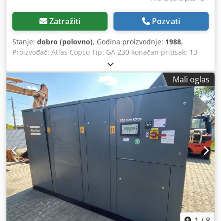
Zatražiti
Pozvati
Stanje:
dobro (polovno)
, Godina proizvodnje:
1988
,
Proizvođač: Atlas Copco Tip: GA 230 konačan pritisak: 13
bar Besplatan izlaz vazduha: 50 l/sec Snaga motora: 30 kW
Dodjhyglajpfx Akljwa brzina: 1500 rpm
Mali oglas
1
/
8