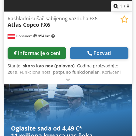
1
/
8
Rashladni sušač sabijenog vazduha FX6
Atlas Copco
FX6
Hohenems
954 km
Informacije o ceni
Pozvati
Stanje:
skoro kao nov (polovno)
, Godina proizvodnje:
2019
, Funkcionalnost:
potpuno funkcionalan
, Korišćeni
Atlas Copco FX6 frišni sušač vazduha 2,34 m³/min 14 bara
Godina proizvodnje: 2019 Djdpfjzrtbijx Aklswa
Oglasite sada od 4,49 €
*
11 miliona kupaca
vas čeka