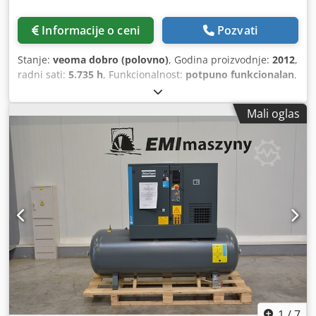
Informacije o ceni
Pozvati
Stanje:
veoma dobro (polovno)
, Godina proizvodnje:
2012
,
radni sati:
5.735 h
, Funkcionalnost:
potpuno funkcionalan
,
Kompresor sa vretenom, bez ulja, proizvođača Atlas Copco,
model ZR90. Snaga: 90 kW. Pritisak: 7,50 bara. Protok
Mali oglas
vazduha: 14 m3/min. Godina proizvodnje: 2012.
Djdpfjzqvvajx Aklswa Radni sati: 5735.
1
/
7