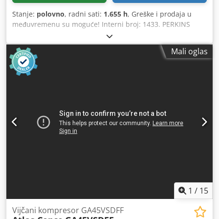
Stanje:
polovno
, radni sati:
1.655 h
, Greške i prodaja u
međuvremenu su moguće! Interni broj: 1433. PERKINS
motor. Vozilo nije pripremljeno za prodaju! Dodpfx Akjzp
Avkeljwa Dostava širom zemlje je moguća uz doplatu.
Mali oglas
Greške i prodaja u međuvremenu su moguće. Rado ćemo
prihvatiti vaše vozilo kao deo plaćanja. Finansiranje/lizing
je moguće i bez uplate akontacije! Imate li još pitanja?
Rado ćemo vam pomoći!
1
/
15
Vijčani kompresor GA45VSDFF