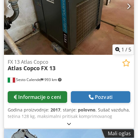
1
/
5
FX 13 Atlas Copco
Atlas Copco
FX 13
Sesto Calende
993 km
Informacije o ceni
Pozvati
Godina proizvodnje:
2017
, stanje:
polovno
, Sušač vazduha,
težina 128 kg, maksimalni pritisak komprimovanog
vazduha 13 bara, maksimalna radna temperatura okoline
46 °C. Djdew Da Enspfx Aklewa
Mali oglas