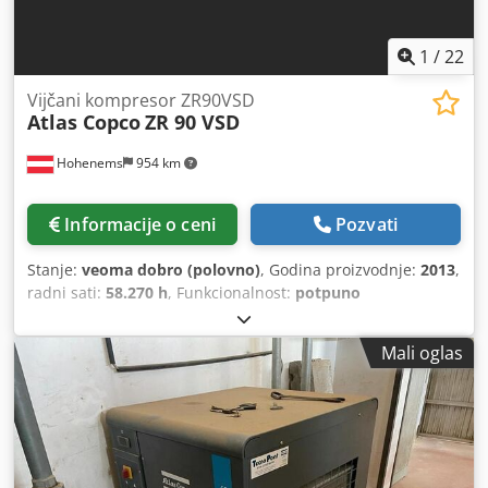
1
/
22
Vijčani kompresor ZR90VSD
Atlas Copco
ZR 90 VSD
Hohenems
954 km
Informacije o ceni
Pozvati
Stanje:
veoma dobro (polovno)
, Godina proizvodnje:
2013
,
radni sati:
58.270 h
, Funkcionalnost:
potpuno
funkcionalan
, Kompresor sa vretenom, bez ulja,
proizvođača Atlas Copco, model ZR90VSD Dedpfx Aszmwc
Mali oglas
Heklswa Ugrađeni menjač frekvencije 90 kW 9 bara 15,50
m3/min Godina proizvodnje: 2013 Radni sati: 58.270