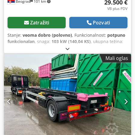
29.500 €
Beograd
101 km
VB plus PDV
Zatražiti
Pozvati
Stanje:
veoma dobro (polovno)
, Funkcionalnost:
potpuno
funkcionalan
, snaga:
103 kW (140,04 KS)
, ukupna težina:
13.400 kg
, radna težina:
12.400 kg
, Godina proizvodnje:
2012
, broj mašine/vozila:
26013220111905
, odlična stanje
Mali oglas
Dwedpfx Akjzf Ihwelsa