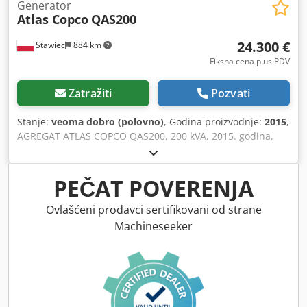
Generator
Atlas Copco
QAS200
24.300 €
Stawiec
884 km
Fiksna cena plus PDV
Zatražiti
Pozvati
Stanje:
veoma dobro (polovno)
, Godina proizvodnje:
2015
,
AGREGAT ATLAS COPCO QAS200, 200 kVA, 2015. godina,
nakon servisa. Tehnički podaci: Snaga: 200 kVA (160 kW);
Dwjdjzp H T Hepfx Akloa Godina proizvodnje: 2015; Motor:
VOLVO PENTA Radni sati: 3705 sati Agregat je potpuno
PEČAT POVERENJA
ispravan. Neto cena: 105.000 PLN Bruto cena: 129.150 PLN
Link do videa u nastavku.
Ovlašćeni prodavci sertifikovani od strane
Machineseeker