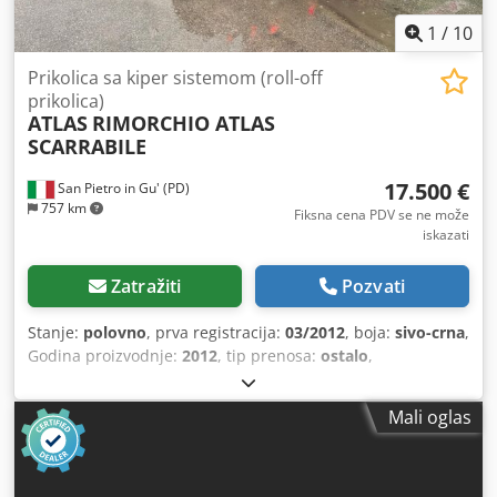
1
/
10
Prikolica sa kiper sistemom (roll-off
prikolica)
ATLAS
RIMORCHIO ATLAS
SCARRABILE
17.500 €
San Pietro in Gu' (PD)
757 km
Fiksna cena PDV se ne može
iskazati
Zatražiti
Pozvati
Stanje:
polovno
, prva registracija:
03/2012
, boja:
sivo-crna
,
Godina proizvodnje:
2012
, tip prenosa:
ostalo
,
REGISTRACIONI BROJ: AH12361 NAZIV: PRIKOLICA ATLAS,
SAMOUTOVRNA, NA NADUVAVANJE, OČIŠĆENA
Mali oglas
PESKARENJE I PONOVO BOJENA REF: 25R02 GODINA:
03/2012 OSOVINE: 2 RAZMAK OSOVINA: 4800 MAKSIMALNA
DUŽINA: 9,16 m ZEMLJA POREKLA: Italija / Inostranstvo:
Italija NOSIVOST: 16400 kg - PRIKOLICA: 20000 kg pri