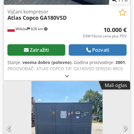
Vijčani kompresor
Atlas Copco
GA180VSD
10.000 €
Wilków
828 km
EXW Fiksna cena plus PDV
Zatražiti
Pozvati
Stanje:
veoma dobro (polovno)
, Godina proizvodnje:
2001
,
PROIZVOĐAČ: ATLAS COPCO TIP: GA180VSD SERIJSKI BROJ:
AIF072891 GODINA: 2001 SNAGA (kW): 181 KAPACITET
(m3/min): PRITISAK (bar): 12.50 RADNO VREME
Mali oglas
(SATI/UKUPNO): 85719 Dodpfxozq An Nj Aklowa
FREKVENCIJSKI MENJAČ: da UGRAĐENI SUŠAČ: ne
IZMENJIVAČ: ne HLAĐENJE (VAZDUH/VODA): vazduh NA
REZERVOARU: ne DOKUMENTACIJA: ne PRIKLJUČAK: 2 1/2
NOVO/KORIŠĆENO: KORIŠĆENO