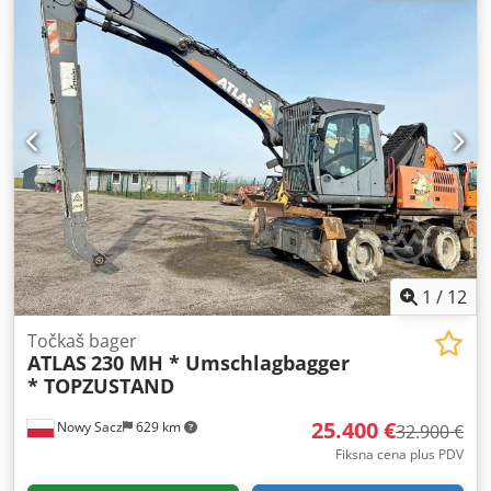
1
/
12
Točkaš bager
ATLAS
230 MH * Umschlagbagger
* TOPZUSTAND
25.400 €
Nowy Sacz
629 km
32.900 €
Fiksna cena plus PDV