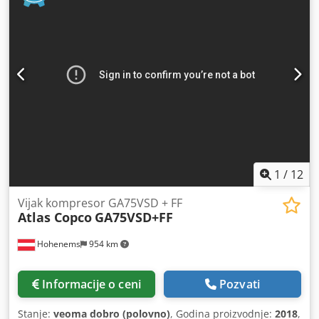
1
/
12
Vijak kompresor GA75VSD + FF
Atlas Copco
GA75VSD+FF
Hohenems
954 km
Informacije o ceni
Pozvati
Stanje:
veoma dobro (polovno)
, Godina proizvodnje:
2018
,