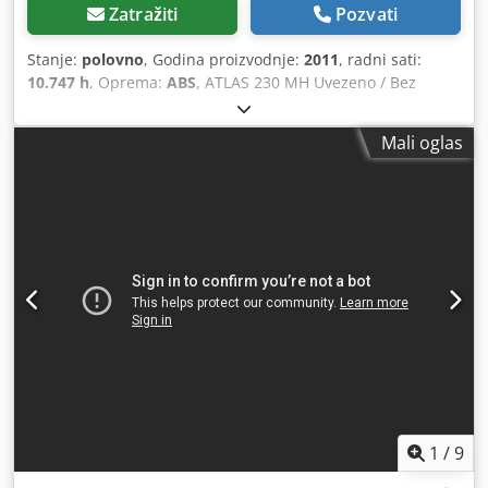
Zatražiti
Pozvati
Stanje:
polovno
, Godina proizvodnje:
2011
, radni sati:
10.747 h
, Oprema:
ABS
, ATLAS 230 MH Uvezeno / Bez
nezgoda U VEOMA DOBROM STANJU! ? GODINA
PROIZVODNJE: 2011 ? RADNI SATI: 10.747 sati TEL: * KUBA -
Mali oglas
POLJSKI, ENGLESKI, NEMAČKI, ITALIJANSKI * SEBASTIAN -
POLJSKI, NEMAČKI, ITALIJANSKI, ????? Dsdjycbbyepfx
Aklewa * LASZLO - MAĐARSKI * COSTEL - RUMUNSKI
(Radimo sve formalnosti za izvoz, uključujući i brojeve)
RADEK - ?????
1
/
9