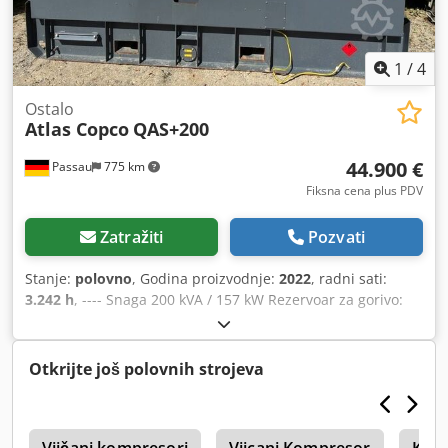
1
/
4
Ostalo
Atlas Copco
QAS+200
44.900 €
Passau
775 km
Fiksna cena plus PDV
Zatražiti
Pozvati
Stanje:
polovno
, Godina proizvodnje:
2022
, radni sati:
3.242 h
, ---- Snaga 200 kVA / 157 kW Rezervoar za gorivo:
585 litara Dwedpfezrkuajx Aklea Radno vreme: 3242 sata,
godina proizvodnje: 12/2022 Utikače: 125-63-32-16A + DS
Prekidač za zaštitu od struje kvara, tip B.
Otkrijte još polovnih strojeva