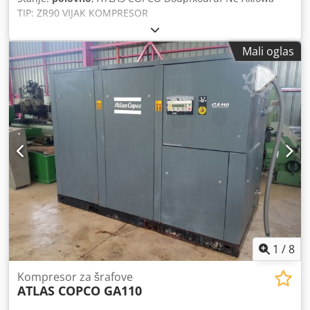
TIP: ZR90 VIJAK KOMPRESOR
Mali oglas
1
/
8
Kompresor za šrafove
ATLAS COPCO GA110