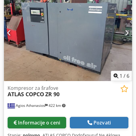
1
/
6
Kompresor za šrafove
ATLAS COPCO
ZR 90
Agios Athanasios
422 km
Informacije o ceni
Pozvati
Stanje:
polovno
, ATLAS COPCO Dodpfxouruf Ne Aklowa