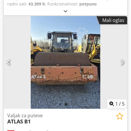
radni sati:
43.309 h
, Funkcionalnost:
potpuno
funkcionalan
, Vijčani kompresor Atlas Copco GA75VSD+FF
Inverter i sušač integrisani 75 kW 12,75 bara 15,50 m3/min
Mali oglas
Djdjzp Urwopfx Aklowa Godina proizvodnje: 2018 Radni
sati: 43.309
1
/
5
Valjak za puteve
ATLAS
B1