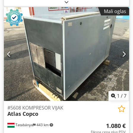
Integrisani sušač 55 kW 9,80 bara 8,87 m3/min
tačnost unetih podataka proveri sa prodajnim osobljem.
Dodpozphrwefx Akljwa Godina proizvodnje: 2012 Radni
Mali oglas
sati: 36.734
1
/
7
#5608 KOMPRESOR VIJAK
Atlas Copco
1.080 €
Tatabánya
443 km
Fiksna cena plus PDV