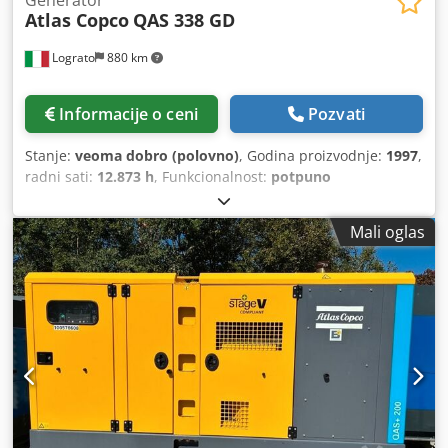
Atlas Copco
QAS 338 GD
Lograto
880 km
Informacije o ceni
Pozvati
Stanje:
veoma dobro (polovno)
, Godina proizvodnje:
1997
,
radni sati:
12.873 h
, Funkcionalnost:
potpuno
funkcionalan
, ukupna težina:
4.800 kg
, vrsta goriva:
dizel
,
nazivna snaga (prividna):
300 kVA
, proizvođač motora:
Mali oglas
DETROIT DIESEL
, vrsta hlađenja:
voda
, ATLAS COPCO QAS
338 GD, KWA 300, godište 1997, radno vreme 12873 sata,
motor DETROIT DIESEL S60, hlađenje vodom, težina 4800
kg. Dwjdpfxoztpm Do Aklja