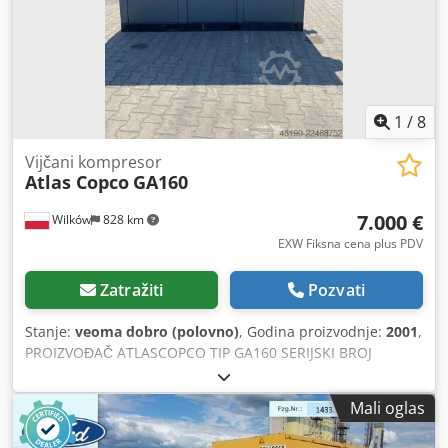
1
/
8
Vijčani kompresor
Atlas Copco
GA160
7.000 €
Wilków
828 km
EXW Fiksna cena plus PDV
Zatražiti
Pozvati
Stanje:
veoma dobro (polovno)
, Godina proizvodnje:
2001
,
PROIZVOĐAČ ATLASCOPCO TIP GA160 SERIJSKI BROJ
AIF072890 GODINA 2001 SNAGA (kW) 167 KAPACITET
(m3/min) 21 PRITISAK (bar) 8.5 SATI RADA (SATI/UKUPNO)
Mali oglas
MENJAČ FREKVENCIJE ne UGRAĐENI SUŠAČ ne IZMENJIVAČ
TOPLOTE ne HLAĐENJE (VAZDUH/VODA) vazduh NA