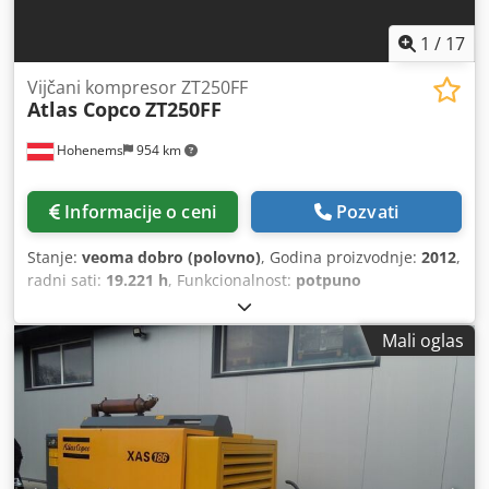
1
/
17
Vijčani kompresor ZT250FF
Atlas Copco
ZT250FF
Hohenems
954 km
Informacije o ceni
Pozvati
Stanje:
veoma dobro (polovno)
, Godina proizvodnje:
2012
,
radni sati:
19.221 h
, Funkcionalnost:
potpuno
funkcionalan
, Kompresor sa zavrtnjima, bez ulja, model
ZT250FF. Ugrađeni sušač. 250 kW 10 bara 42,31 m3/min
Mali oglas
Godina proizvodnje: 2012. Radni sati: 19.221.
Djdjzmdrbspfx Aklswa