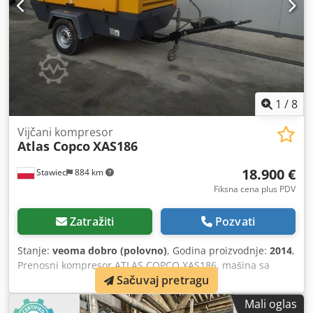
1
/
8
Vijčani kompresor
Atlas Copco
XAS186
18.900 €
Stawiec
884 km
Fiksna cena plus PDV
Zatražiti
Pozvati
Stanje:
veoma dobro (polovno)
, Godina proizvodnje:
2014
,
Prenosni kompresor ATLAS COPCO XAS186, mašina sa
Sačuvaj pretragu
završnim hladnjakom posle kompletnog servisa Tehnički
podaci: Djdpjyfnwgofx Aklewa Kapacitet: 11,10 m³/min;
Mali oglas
Radni pritisak: 7 bar; Godina proizvodnje: 2014 Motor: