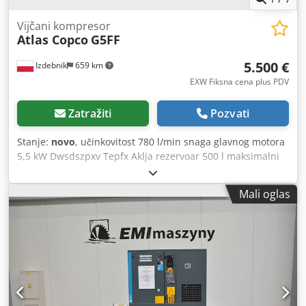
Vijčani kompresor
Atlas Copco
G5FF
5.500 €
Izdebnik
659 km
EXW Fiksna cena plus PDV
Zatražiti
Pozvati
Stanje:
novo
, učinkovitost 780 l/min snaga glavnog motora
5,5 kW Dwsdszpxv Tepfx Aklja rezervoar 500 l maksimalni
radni pritisak 10,0 atm ugrađeni hladnjak elektronsko
podešavanje radnih parametara kompresora ispunjava CE
Mali oglas
standarde godina proizvodnje 2025. – NOVO