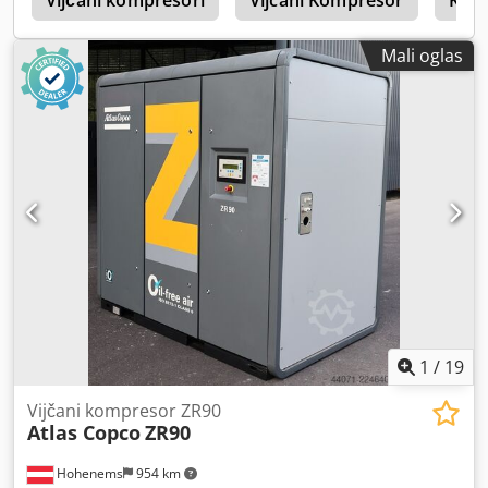
G
Vijčani kompresori
Vijcani Kompresor
Kom
Mali oglas
1
/
19
Vijčani kompresor ZR90
Atlas Copco
ZR90
Hohenems
954 km