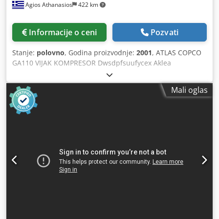
Agios Athanasios
422 km
Informacije o ceni
Pozvati
Stanje:
polovno
, Godina proizvodnje:
2001
, ATLAS COPCO
GA110 VIJAK KOMPRESOR Dwsdpfsuufycex Aklea
Mali oglas