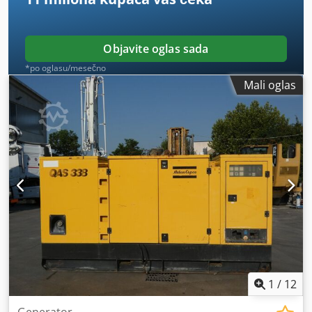
Objavite oglas sada
*po oglasu/mesečno
Mali oglas
1
/
12
Generator