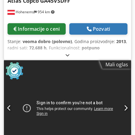
Atlas Copco
GA45VSDFF
Hohenems
954 km
Informacije o ceni
Pozvati
Stanje:
veoma dobro (polovno)
, Godina proizvodnje:
2013
,
radni sati:
72.688 h
, Funkcionalnost:
potpuno
funkcionalan
, Vijčani kompresor Atlas Copco GA45VSDFF
Pretvarač i sušač integrisani. 45 kW 12,75 bara 8,67
Mali oglas
m3/min Godina proizvodnje: 2013 Radni sati: 72.688 sati
Dwodpfsznlx Sex Aklsa