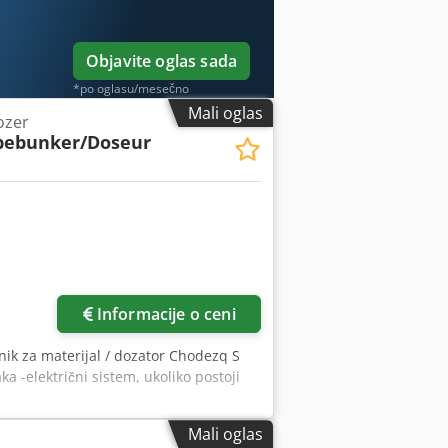
Objavite oglas sada
*po oglasu/mesečno
Mali oglas
ozer
bebunker/Doseur
Informacije o ceni
nik za materijal / dozator Chodezq S
 -električni sistem, ukoliko postoji
Mali oglas