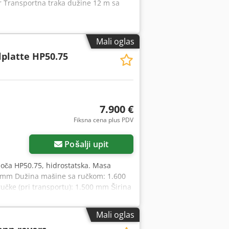
 Transportna traka dužine 12 m sa
Mali oglas
lplatte HP50.75
7.900 €
Fiksna cena plus PDV
Zatražite više slika
Pošalji upit
ploča HP50.75, hidrostatska. Masa
 mm Dužina mašine sa ručkom: 1.600
učke (pri transportu): 1.500 mm Širina
1D50S Gorivo: Dizel Snaga motora pri
 70 Hz Maksimalna centrifugalna sila:
Mali oglas
7 mm