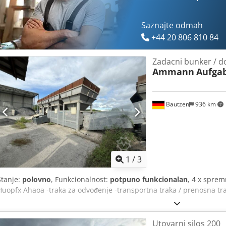
Saznajte odmah
+44 20 806 810 84
Zadacni bunker / d
Ammann
Aufga
Bautzen
936 km
1
/
3
Stanje:
polovno
, Funkcionalnost:
potpuno funkcionalan
, 4 x sprem
Huopfx Ahaoa -traka za odvođenje -transportna traka / prenosna traka
Utovarni silos 200