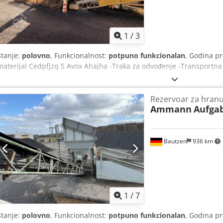
1
/
3
Stanje:
polovno
, Funkcionalnost:
potpuno funkcionalan
, Godina p
materijal Cedpfjzq S Avox Ahajha -Traka za odvođenje -Transportna
Rezervoar za hran
Ammann
Aufga
Bautzen
936 km
1
/
7
Stanje:
polovno
, Funkcionalnost:
potpuno funkcionalan
, Godina p