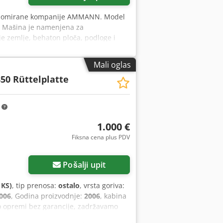
 renomirane kompanije AMMANN. Model
 Mašina je namenjena za
je zemlje, behaton ploča, podloge i
 Vizuelno stanje odgovara fotografijama
MANN • Model: AVP 2920 • Godina
Mali oglas
a: 5 kW • Radna masa: 190 kg • Ručno
50 Rüttelplatte
a: • zbijanje behaton ploča • radovi na
melji Stanje: Mašina korišćena,
m
1.000 €
Fiksna cena plus PDV
Pošalji upit
 KS)
, tip prenosa:
ostalo
, vrsta goriva:
006
, Godina proizvodnje:
2006
, kabina
i o opremi bez garancije, zadržavamo