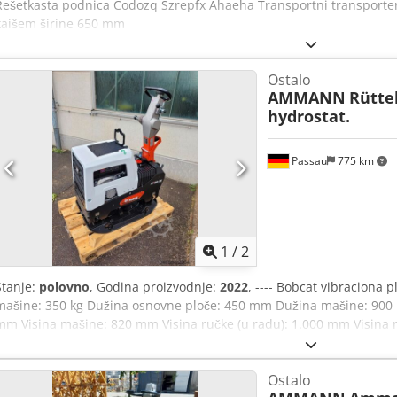
Rešetkasta podnica Codozq Szrepfx Ahaeha Transportni transporter
kaišem širine 650 mm
Ostalo
AMMANN
Rütte
hydrostat.
Passau
775 km
1
/
2
Stanje:
polovno
, Godina proizvodnje:
2022
, ---- Bobcat vibraciona 
mašine: 350 kg Dužina osnovne ploče: 450 mm Dužina mašine: 900
mm Visina mašine: 820 mm Visina ručke (u radu): 1.000 mm Visina r
mašine: 450/600/750 mm Chodszkz Tkepfx Ahaja Motor: Hatz Supra 
obrtajima u minuti: 7 kW pri 3200 Maksimalna frekvencija vibracija:
Ostalo
50 kN Maksimalni nagib koji može da savlada: 36 % Amplituda: 1,