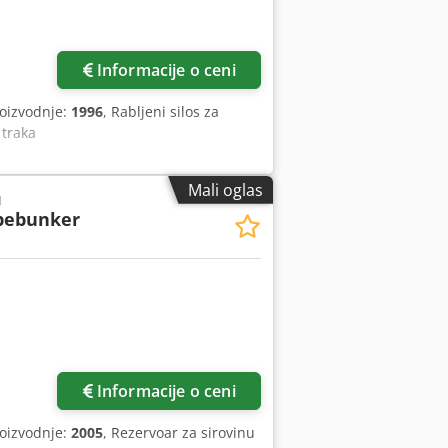
Informacije o ceni
roizvodnje:
1996
, Rabljeni silos za
 traka
Mali oglas
u
bebunker
Informacije o ceni
roizvodnje:
2005
, Rezervoar za sirovinu