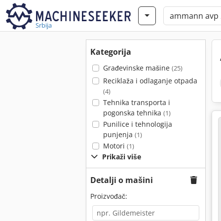
Srbija
Kategorija
Građevinske mašine
(25)
Reciklaža i odlaganje otpada
(4)
Tehnika transporta i
pogonska tehnika
(1)
Punilice i tehnologija
punjenja
(1)
Motori
(1)
Prikaži više
Detalji o mašini
Proizvođač: