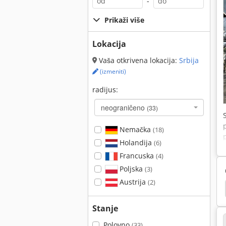
-
Prikaži više
Lokacija
Vaša otkrivena lokacija:
Srbija
(izmeniti)
radijus:
neograničeno
(33)
Nemačka
(18)
Holandija
(6)
Francuska
(4)
Poljska
(3)
Austrija
(2)
jak
Hamm 3520
Hamm 3518
Hamm 3414
Stanje
Polovno
(33)