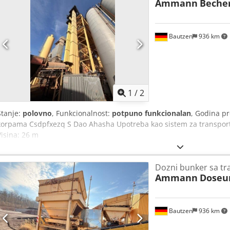
Ammann
Beche
Bautzen
936 km
1
/
2
Stanje:
polovno
, Funkcionalnost:
potpuno funkcionalan
, Godina p
korpama Csdpfxezq S Dao Ahasha Upotreba kao sistem za transport 
Visina: 26 m
Dozni bunker sa t
Ammann
Doseu
Bautzen
936 km