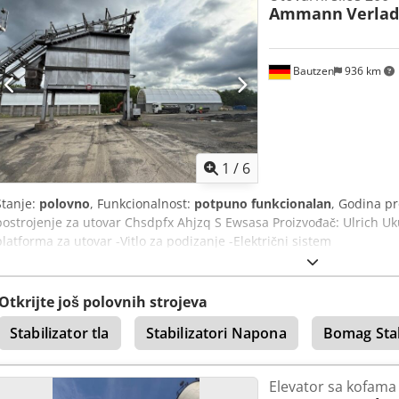
Ammann
Verlad
Bautzen
936 km
1
/
6
Stanje:
polovno
, Funkcionalnost:
potpuno funkcionalan
, Godina p
postrojenje za utovar Chsdpfx Ahjzq S Ewsasa Proizvođač: Ulrich Uku
platforma za utovar -Vitlo za podizanje -Električni sistem
Otkrijte još polovnih strojeva
Stabilizator tla
Stabilizatori Napona
Bomag Stab
Elevator sa kofama