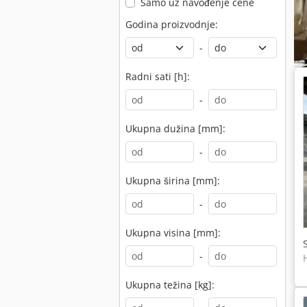
Samo uz navođenje cene
Godina proizvodnje:
-
Radni sati [h]:
-
Ukupna dužina [mm]:
-
Ukupna širina [mm]:
-
Ukupna visina [mm]:
-
Ukupna težina [kg]: