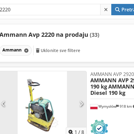
Pretr
Ammann Avp 2220 na prodaju
(33)
Ammann
Uklonite sve filtere
AMMANN AVP 2920 H
AMMANN AVP 29
190 kg
AMMANN 
Diesel 190 kg
Wymysłów
918 km
1
/
8