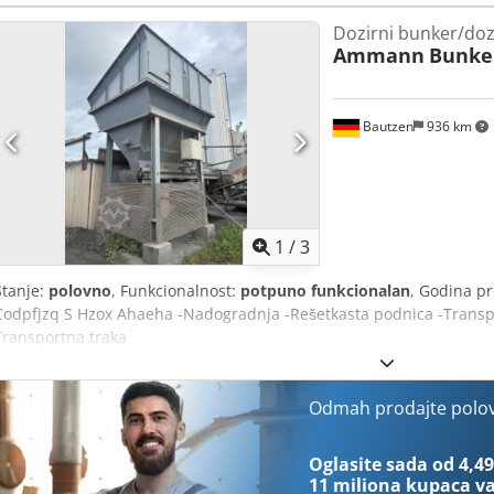
Dozirni bunker/do
Ammann
Bunke
Bautzen
936 km
1
/
3
Stanje:
polovno
, Funkcionalnost:
potpuno funkcionalan
, Godina p
Codpfjzq S Hzox Ahaeha -Nadogradnja -Rešetkasta podnica -Transpo
Transportna traka
Odmah prodajte polo
Oglasite sada od 4,49
11 miliona kupaca
va