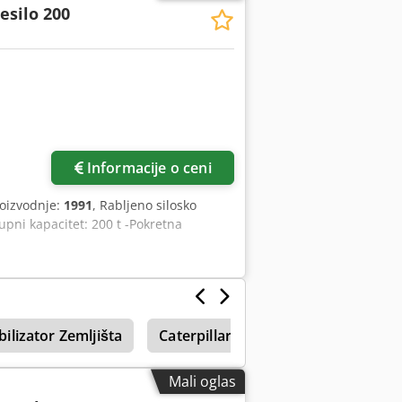
esilo 200
Informacije o ceni
roizvodnje:
1991
, Rabljeno silosko
pni kapacitet: 200 t -Pokretna
ilizator Zemljišta
Caterpillar Stabilizator Zemljišta
Mali oglas