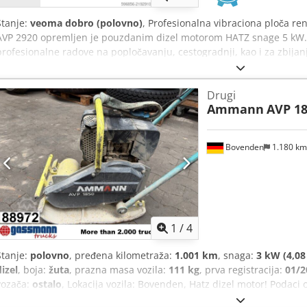
Stanje:
veoma dobro (polovno)
, Profesionalna vibraciona ploča
AVP 2920 opremljen je pouzdanim dizel motorom HATZ snage 5 kW.
profesionalne radove na popločavanju, cestogradnji, kao i za zbijan
asfalta. Uređaj je potpuno mehanički, čvrste nemačke konstrukcije.
– uobičajeni tragovi korišćenja. Tehnički podaci: • Proizvođač: AM
Drugi
proizvodnje: 1999 • Motor: HATZ Diesel • Tip motora: 1B30-6 • Snag
Ammann
AVP 18
startovanje • Proizvedeno u Nemačkoj Cjdpsy Sifyjfx Ahasha Upotreb
popločavanju • cestogradnja • zbijanje zemlje i podloge • iskopi i te
kompletna. Motor HATZ – izdržljiva i cenjena dizel jedinica.
Bovenden
1.180 k
1
/
4
Stanje:
polovno
, pređena kilometraža:
1.001 km
, snaga:
3 kW (4,08
dizel
, boja:
žuta
, prazna masa vozila:
111 kg
, prva registracija:
01/2
vozača:
ostalo
, Lokacija vozila: Bovenden, Hatz dizel motor! Podac
pravo na izmene, međuprodaju i greške! Cjdpfx Ahexy Sw Sjasha