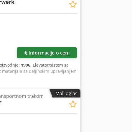
rwerk
Zatražite više slika
Informacije o ceni
roizvodnje:
1996
, Elevator/sistem sa
materijala sa daljinskim upravljanjem
Mali oglas
ransportnom trakom
r