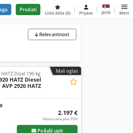
aga
Prodati
Jezik
Lista želja
(0)
Prijava
Meni
Relevantnost
Mali oglas
ATZ Dizel 190 kg
20 HATZ Diesel
AVP 2920 HATZ
2.197 €
Fiksna cena plus PDV
Pošalji upit