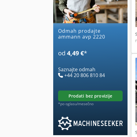
Odmah prodajte
ammann avp 2220
od
4,49 €
*
Saznajte odmah
+44 20 806 810 84
prodati bez provizije
*po oglasu/mesečno