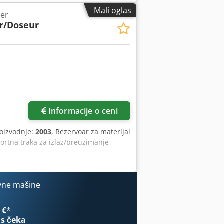
Mali oglas
zer
r/Doseur
Informacije o ceni
roizvodnje:
2003
, Rezervoar za materijal
rtna traka za izlaz/preuzimanje -
vne mašine
 €
*
s čeka