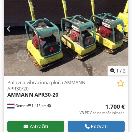
1
/
2
Polovna vibraciona ploča AMMANN
APR30/20
AMMANN
APR30-20
1.700 €
Gemert
1.415 km
VB PDV se ne može iskazati
Zatražiti
Pozvati