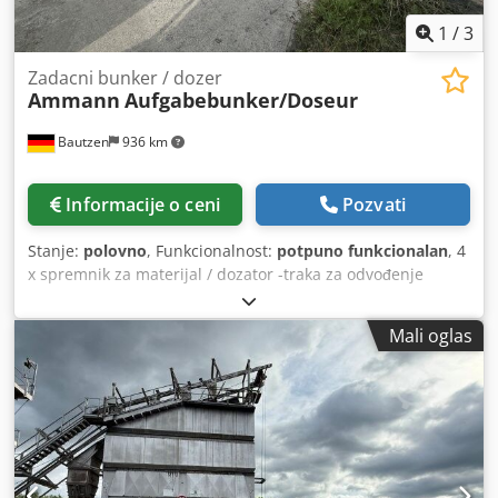
1
/
3
Zadacni bunker / dozer
Ammann
Aufgabebunker/Doseur
Bautzen
936 km
Informacije o ceni
Pozvati
Stanje:
polovno
, Funkcionalnost:
potpuno funkcionalan
, 4
x spremnik za materijal / dozator -traka za odvođenje
Djdpfx Acjzq S Huelokr -transportna traka / prenosna traka
-električni sistem, ukoliko postoji
Mali oglas