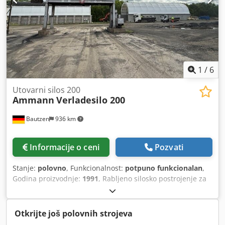
1
/
6
Utovarni silos 200
Ammann
Verladesilo 200
Bautzen
936 km
Informacije o ceni
Pozvati
Stanje:
polovno
, Funkcionalnost:
potpuno funkcionalan
,
Godina proizvodnje:
1991
, Rabljeno silosko postrojenje za
utovar Proizvođač: Ulrich Ukupni kapacitet: 200 t -Pokretna
platforma za utovar -Vitlo za podizanje Djdpfx Aezq S
Ewoclekr -Električni sistem
Otkrijte još polovnih strojeva