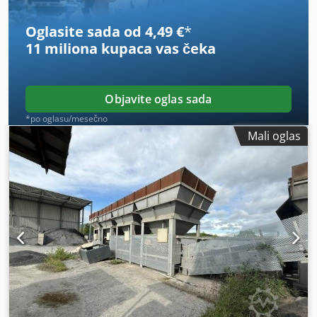
Oglasite sada od 4,49 €
*
11 miliona kupaca
vas čeka
Objavite oglas sada
*po oglasu/mesečno
Mali oglas