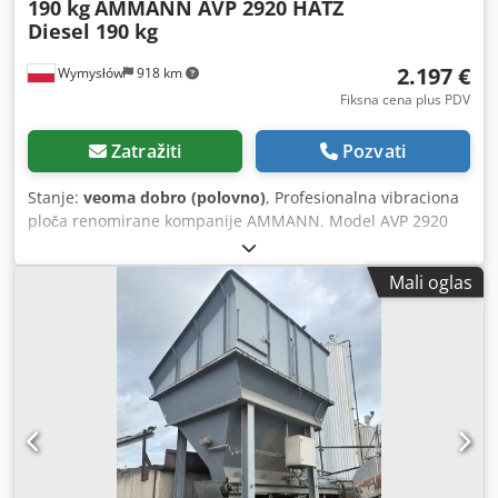
190 kg
AMMANN AVP 2920 HATZ
Diesel 190 kg
2.197 €
Wymysłów
918 km
Fiksna cena plus PDV
Zatražiti
Pozvati
Stanje:
veoma dobro (polovno)
, Profesionalna vibraciona
ploča renomirane kompanije AMMANN. Model AVP 2920
opremljen je pouzdanim dizel motorom HATZ snage 5 kW.
Mašina je namenjena za profesionalne radove na
Mali oglas
popločavanju, cestogradnji, kao i za zbijanje zemlje,
behaton ploča, podloge i asfalta. Uređaj je potpuno
mehanički, čvrste nemačke konstrukcije. Vizuelno stanje
odgovara fotografijama – uobičajeni tragovi korišćenja.
Tehnički podaci: • Proizvođač: AMMANN • Model: AVP 2920
• Godina proizvodnje: 1999 • Motor: HATZ Diesel • Tip
motora: 1B30-6 • Snaga: 5 kW • Radna masa: 190 kg • Ručno
startovanje • Proizvedeno u Nemačkoj Upotreba: • zbijanje
behaton ploča • radovi na popločavanju • cestogradnja •