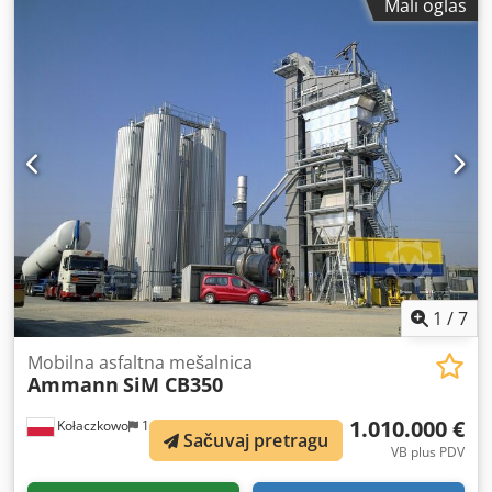
Mali oglas
1
/
7
Mobilna asfaltna mešalnica
Ammann
SiM CB350
1.010.000 €
Kołaczkowo
1.031 km
Sačuvaj pretragu
VB plus PDV