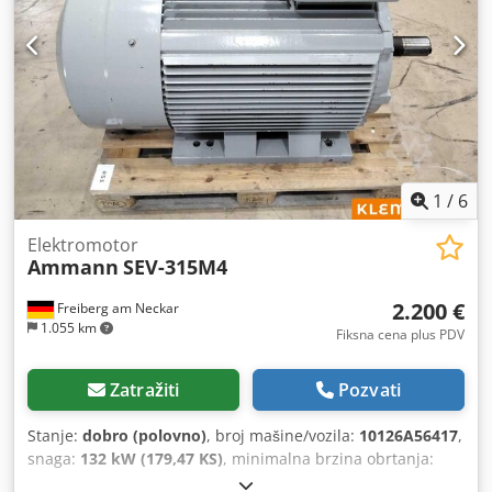
1
/
6
Elektromotor
Ammann
SEV-315M4
2.200 €
Freiberg am Neckar
1.055 km
Fiksna cena plus PDV
Zatražiti
Pozvati
Stanje:
dobro (polovno)
, broj mašine/vozila:
10126A56417
,
snaga:
132 kW (179,47 KS)
, minimalna brzina obrtanja:
1.490 o/min
, ulazni napon:
400 V
, ulazna struja:
228 A
,