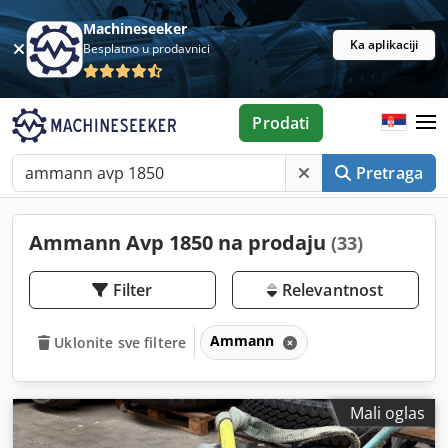
Machineseeker
Ka aplikaciji
Besplatno u prodavnici
Prodati
Pretraga
Ammann Avp 1850 na prodaju
(33)
Filter
Relevantnost
Ammann
Uklonite sve filtere
Mali oglas