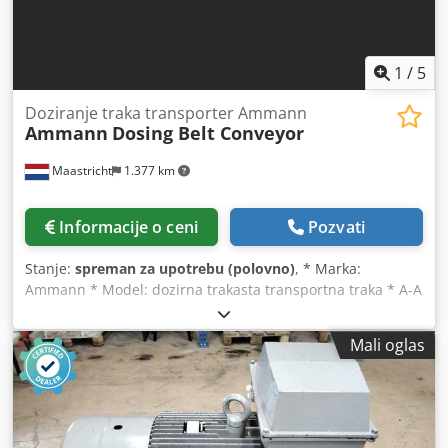
1
/
5
Doziranje traka transporter Ammann
Ammann
Dosing Belt Conveyor
Maastricht
1.377 km
Informacije o ceni
Pozvati
Stanje:
spreman za upotrebu (polovno)
, * Marka:
Ammann * Model: dozirna trakasta transportna traka * A-A
dužina: 1700 mm * Širina trake: 650 mm Djdpeywm I Nofx
Acljkr * Pogon: reduktor od 1,5 kW * Na lageru: 6 komada.
Mali oglas