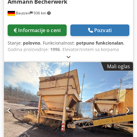
Ammann
Becherwerk
Bautzen
936 km
Informacije o ceni
Pozvati
Stanje:
polovno
, Funkcionalnost:
potpuno funkcionalan
,
Godina proizvodnje:
1996
, Elevator/sistem sa korpama
Upotreba kao sistem za transport materijala sa daljinskim
upravljanjem Visina: 26 m Dodpfezq S Daox Aclekr
Mali oglas