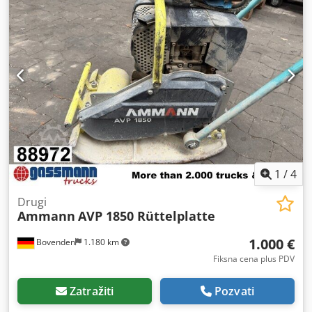
1
/
4
Drugi
Ammann
AVP 1850 Rüttelplatte
1.000 €
Bovenden
1.180 km
Fiksna cena plus PDV
Zatražiti
Pozvati