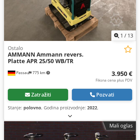
1
/
13
Ostalo
AMMANN
Ammann revers.
Platte APR 25/50 WB/TR
3.950 €
Passau
775 km
Fiksna cena plus PDV
Zatražiti
Pozvati
Stanje:
polovno
, Godina proizvodnje:
2022
,
Mali oglas