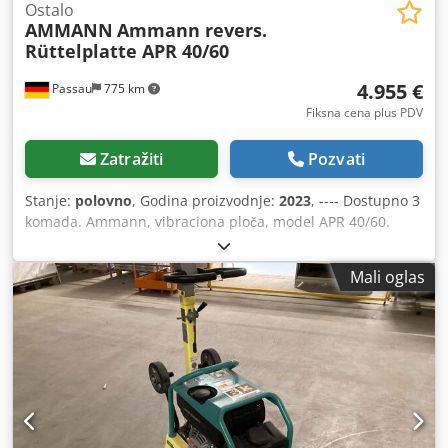
Ostalo
AMMANN
Ammann revers.
Rüttelplatte APR 40/60
4.955 €
Passau
775 km
Fiksna cena plus PDV
Zatražiti
Pozvati
Stanje:
polovno
, Godina proizvodnje:
2023
, ---- Dostupno 3
komada. Ammann, vibraciona ploča, model APR 40/60.
Šifra proizvoda: 100563147 Godina proizvodnje: 2023
Ammann, vibraciona ploča, model APR 40/60. Šifra
Mali oglas
proizvoda: 100563148 Godina proizvodnje: 2023 Podaci:
Motor: Hatz / Dizel Masa mašine: 284 kg Širina sabijanja:
600 mm Dkodpfx Acozkzzbeler