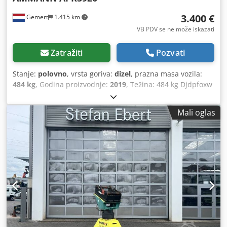
3.400 €
Gemert
1.415 km
VB PDV se ne može iskazati
Zatražiti
Pozvati
Stanje:
polovno
, vrsta goriva:
dizel
, prazna masa vozila:
484 kg
, Godina proizvodnje:
2019
, Težina: 484 kg Djdpfoxw
H Hcex Aclskr Udarna snaga: 59 kN Dizel motor, 1 cilindar,
proizvođač Hatz (1b40) Kretanje napred/nazad. Električni
Mali oglas
start. Širina ploče: 60 cm Cena po komadu: 3.400 € bez
PDV-a. Više komada na lageru!