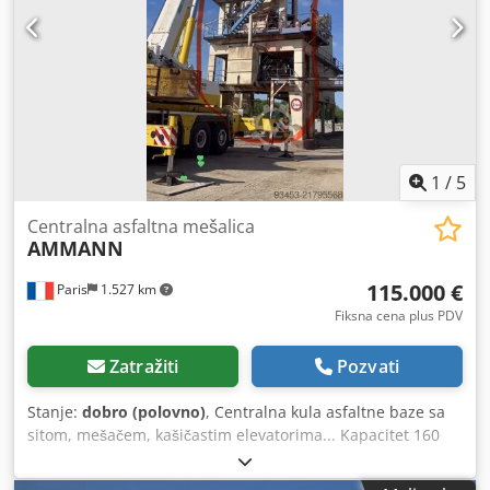
1
/
5
Centralna asfaltna mešalica
AMMANN
115.000 €
Paris
1.527 km
Fiksna cena plus PDV
Zatražiti
Pozvati
Stanje:
dobro (polovno)
, Centralna kula asfaltne baze sa
sitom, mešačem, kašičastim elevatorima... Kapacitet 160
tona na sat. Dkodpfjy Hf Duox Acler