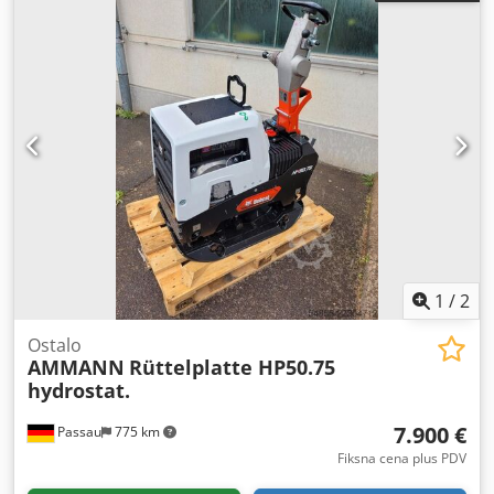
1
/
2
Ostalo
AMMANN
Rüttelplatte HP50.75
hydrostat.
7.900 €
Passau
775 km
Fiksna cena plus PDV