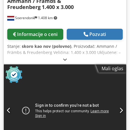
Ammann / Främbs &
Freudenberg
1.400 x 3.000
Soerendonk
1.408 km
Informacije o ceni
Pozvati
Stanje:
skoro kao nov (polovno)
, Proizvođač: Ammann /
Främbs & Freudenberg Veličina: 1.400 x 3.000 Uključene: –
Elektromotor – Kardansko okno Dedpfx Ajg Snuteclskr –
Elementi proleća. Vibrirajući ekran je remontovan, peščano
Mali oglas
i ofarban.