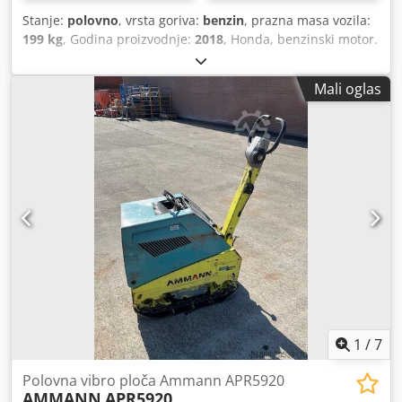
Stanje:
polovno
, vrsta goriva:
benzin
, prazna masa vozila:
199 kg
, Godina proizvodnje:
2018
, Honda, benzinski motor.
Ručni start. Težina: 199 kg. Dkedpfx Ajxw H Hvocler Snaga
udarca: 30 kN. Širina ploče: 50 cm. Kretanje napred/nazad.
Mali oglas
Cena: 1.700 € (bez PDV-a). Na lageru imamo više komada!
1
/
7
Polovna vibro ploča Ammann APR5920
AMMANN
APR5920