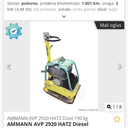
Stanje:
polovno
, pređena kilometraža:
1.001 km
, snaga:
3
kW (4,08 KS)
, tip prenosa:
ostalo
, vrsta goriva:
dizel
, boja:
žuta
, prazna masa vozila:
111 kg
, prva registracija:
01/2006
, Godina proizvodnje:
2006
, kabina vozača:
ostalo
,
Mali oglas
Lokacija vozila: Bovenden, Hatz dizel motor! Podaci o
opremi bez garancije, zadržavamo pravo na izmene,
međuprodaju i greške! Dkedpfx Acjxy Sw Sjljr
1
/
8
AMMANN AVP 2920 HATZ Dizel 190 kg
AMMANN AVP 2920 HATZ Diesel