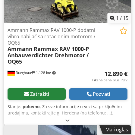
1
/
15
Ammann Rammax RAV 1000-P dodatni
vibro nabijač sa rotacionim motorom /
OQ65
Ammann
Rammax RAV 1000-P
Anbauverdichter Drehmotor /
OQ65
12.890 €
Burghaun
1.128 km
Fiksna cena plus PDV
Zatražiti
Pozvati
Stanje:
polovno
, Za sve informacije u vezi sa priključnim
uređajima, kontaktirajte g. Herdena (na telefonu: ...).
Ammann Rammax RAV 1000-P priključni valjak / uključuje
OilQuick OQ65 / uključuje rotacioni motor / 18 – 40 t /
Mali oglas
godina proizvodnje oko 2007 – nažalost, više nema oznake