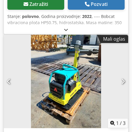
Zatražiti
Pozvati
Stanje:
polovno
, Godina proizvodnje:
2022
, ---- Bobcat
vibraciona ploča HP50.75, hidrostatska. Masa mašine: 350
kg Dužina osnovne ploče: 450 mm Dužina mašine: 900 mm
Dužina mašine sa ručkom: 1.600 mm Visina mašine: 820
Mali oglas
mm Visina ručke (u radu): 1.000 mm Visina ručke (pri
transportu): 1.500 mm Širina mašine: 450/600/750 mm
Motor: Hatz Supra 1D50S Gorivo: Dizel Snaga motora pri
obrtajima u minuti: 7 kW pri 3200 Maksimalna frekvencija
vibracija: 70 Hz Maksimalna centrifugalna sila: 50 kN
Dedozkz Tkjpfx Acljkr Maksimalni nagib koji može da
savlada: 36 % Amplituda: 1,7 mm
1
/
3