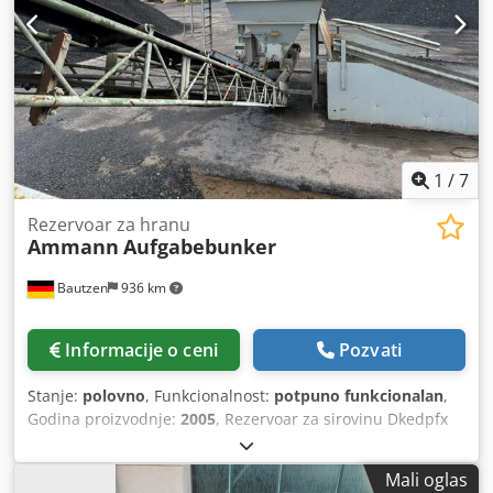
1
/
7
Rezervoar za hranu
Ammann
Aufgabebunker
Bautzen
936 km
Informacije o ceni
Pozvati
Stanje:
polovno
, Funkcionalnost:
potpuno funkcionalan
,
Godina proizvodnje:
2005
, Rezervoar za sirovinu Dkedpfx
Acjzq Szrsler Rešetkasta podnica Transportni transporter
Transportna traka dužine 12 m sa kaišem širine 650 mm
Mali oglas