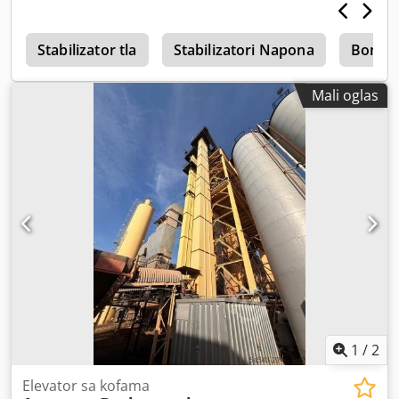
4
Stabilizator tla
Stabilizatori Napona
Bomag 
Mali oglas
1
/
2
Elevator sa kofama