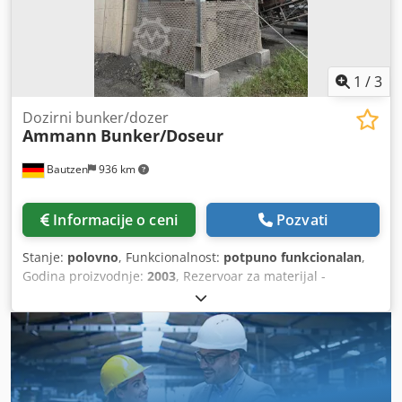
zbijanje zemlje i podloge • iskopi i temelji Stanje: Mašina
korišćena, kompletna. Dksdsy Sifyopfx Aclsr Motor HATZ –
izdržljiva i cenjena dizel jedinica.
1
/
3
Dozirni bunker/dozer
Ammann
Bunker/Doseur
Bautzen
936 km
Informacije o ceni
Pozvati
Stanje:
polovno
, Funkcionalnost:
potpuno funkcionalan
,
Godina proizvodnje:
2003
, Rezervoar za materijal -
Nadogradnja -Rešetkasta podnica -Transportna traka za
izlaz/preuzimanje Dedpfx Aezq S Hzjclokr -Transportna
traka