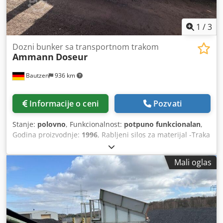
1
/
3
Dozni bunker sa transportnom trakom
Ammann
Doseur
Bautzen
936 km
Informacije o ceni
Pozvati
Stanje:
polovno
, Funkcionalnost:
potpuno funkcionalan
,
Godina proizvodnje:
1996
, Rabljeni silos za materijal -Traka
za odvođenje -Transportna traka Dsdpfx Aszq S Aveclskr
Mali oglas