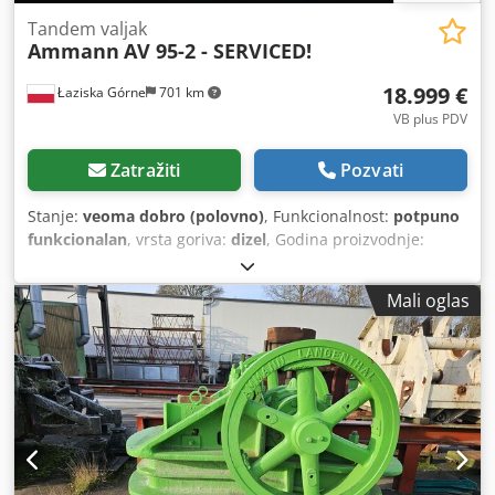
Tandem valjak
Ammann
AV 95-2 - SERVICED!
18.999 €
Łaziska Górne
701 km
VB plus PDV
Zatražiti
Pozvati
Stanje:
veoma dobro (polovno)
, Funkcionalnost:
potpuno
funkcionalan
, vrsta goriva:
dizel
, Godina proizvodnje:
2011
, radni sati:
4.408 h
, Oprema:
dodatna prednja svetla,
hidraulika grippera, nizak nivo buke, pogon na sve
Mali oglas
točkove, ugrađeni računar
, Na prodaju je valjak za puteve
otkupljen od prvog vlasnika koji je radio u Danskoj. Mašina
je redovno servisirana i radi bez problema. Proverili smo je
i pripremili za prodaju. Dkodou Tiuzopfx Acler Valjak ima
samo 4408 radnih sati, što se vidi po debljini valjaka i
stanju cele mašine! Godina proizvodnje je decembar 2010,
korišćen tek od početka proleća 2011! - Takođe nudimo
pomoć pri utovaru ili možemo organizovati transport na
željenu adresu. Više informacija kod prodavca. -