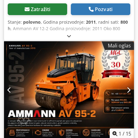
Zatražiti
Pozvati
Stanje:
polovno
, Godina proizvodnje:
2011
, radni sati:
800
h
, Ammann AV 12-2 Godina proizvodnje: 2011 Oko 800
radnih sati Djdpfx Aexl Uy Tecljkr Servis urađen U odličnom
stanju Moguća isporuka širom sveta!
Mali oglas
1
/
15