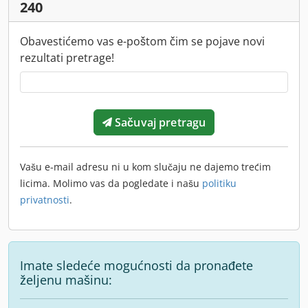
240
Obavestićemo vas e-poštom čim se pojave novi
rezultati pretrage!
Sačuvaj pretragu
Vašu e-mail adresu ni u kom slučaju ne dajemo trećim
licima. Molimo vas da pogledate i našu
politiku
privatnosti
.
Imate sledeće mogućnosti da pronađete
željenu mašinu: