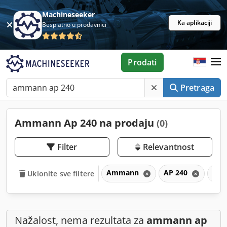
Machineseeker
Ka aplikaciji
Besplatno u prodavnici
Prodati
Pretraga
Ammann Ap 240 na prodaju
(0)
Filter
Relevantnost
Ammann
AP 240
AP
Uklonite sve filtere
Nažalost, nema rezultata za
ammann ap