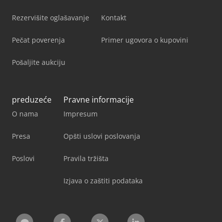
Rezervišite oglašavanje
Kontakt
Pečat poverenja
Primer ugovora o kupovini
Pošaljite aukciju
preduzeće
Pravne informacije
O nama
Impresum
Presa
Opšti uslovi poslovanja
Poslovi
Pravila tržišta
Izjava o zaštiti podataka