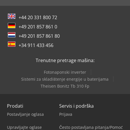
+44 20 331 800 72
+49 201 857 861 0
+49 201 857 861 80
+34 911 433 456
Trenutne pretrage mašina:
Fotonaponski inverter
Sistemi za skladištenje energije u baterijama
Theisen Bonitz Tb 310 Fp
Prodati
Servis i podrška
Postavljanje oglasa
Prijava
Upravljajte oglase
Često postavljana pitanja/Pomoć