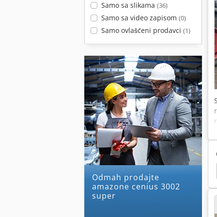
Samo sa slikama
(36)
Samo sa video zapisom
(0)
Samo ovlašćeni prodavci
(1)
 Ug 4500
Amazone Uf 901
Amazone Uf 1501
Odmah prodajte
amazone cenius 3002
super