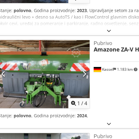
Stanje:
polovno
, Godina proizvodnje:
2023
, Upravljanje setom za r
hidraulični levo + desno sa AutoTS / kao i FlowControl glavnim disk
okvir cevi, uređaj za pomeranje i parkiranje, radno osvetljenje, se
EasyCheck- Dkodpfet A Tzwox Ag Tsr
Рubrivo
Amazone
ZA-V H
Kassel
1.183 km
1
/
4
Stanje:
polovno
, Godina proizvodnje:
2024
,
Рubrivo