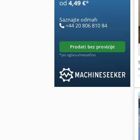
od
4,49 €
*
Saznajte odmah
+44 20 806 810 84
prodati bez provizije
*po oglasu/mesečno