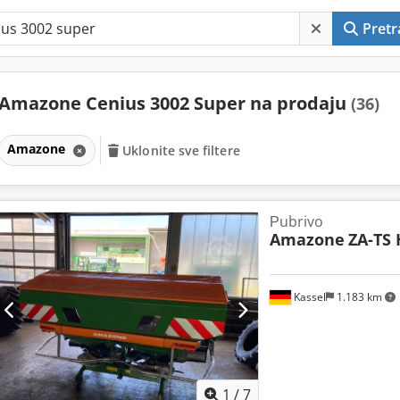
Pretr
Amazone Cenius 3002 Super na prodaju
(36)
Amazone
Uklonite sve filtere
Рubrivo
Amazone
ZA-TS 
Kassel
1.183 km
1
/
7