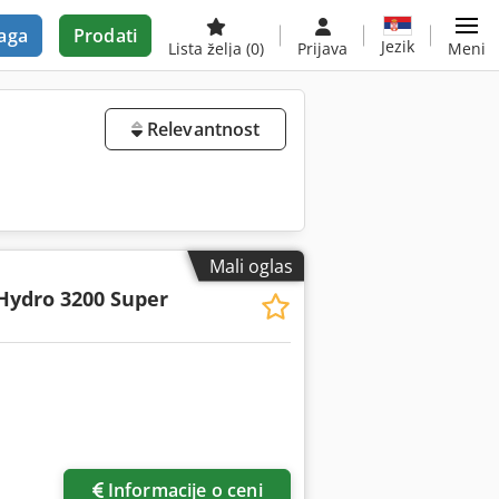
aga
Prodati
Jezik
Lista želja
(0)
Prijava
Meni
Relevantnost
Mali oglas
Hydro 3200 Super
Informacije o ceni