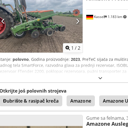
Kassel
1.183 km
1
/
2
Stanje:
polovno
, Godina proizvodnje:
2023
, PreTeC sijača za mulčir
radnog tela SmartForce, razvodna glava za prednji rezervoar, ISOB
rezervoar FTender 2200, poklopac rezervoara, pužni transporter z
transportnom stazom (autonomna), ISOBUS upravljanje mašinom. D
Otkrijte još polovnih strojeva
Đubrište & rasipač kreča
Amazone
Amazone U
Gume sa felnama, 
Amazone
Ausleg