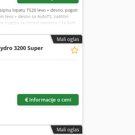
asipnu lopatu TS20 levo + desno, pogon
om levo + desno sa AutoTS, zaštitni
nzor nagiba za sistem merenja / 16 kom
Mali oglas
ydro 3200 Super
Informacije o ceni
Mali oglas