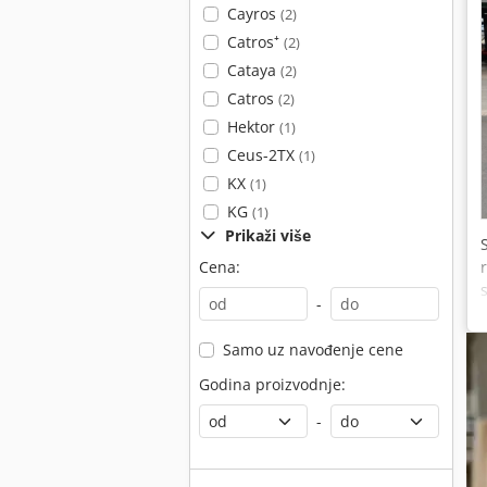
Cayros
(2)
Catros⁺
(2)
Cataya
(2)
Catros
(2)
Hektor
(1)
Ceus-2TX
(1)
KX
(1)
KG
(1)
Prikaži više
Cena:
-
Samo uz navođenje cene
Godina proizvodnje:
-