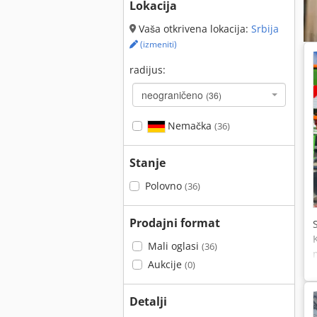
Lokacija
Vaša otkrivena lokacija:
Srbija
(izmeniti)
radijus:
neograničeno
(36)
Nemačka
(36)
Stanje
Polovno
(36)
Prodajni format
Mali oglasi
(36)
Aukcije
(0)
Detalji