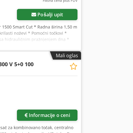
Fiksna cena plus PDV
Pošalji upit
 1500 Smart Cut * Radna širina 1,50 m
krilasti noževi * Pomoćni točkovi *
sa hidrauličnim pražnjenjem dna *
 broj vozila: 8427 WhatsApp podrška
tne informacije, pišite nam jednostavno
Mali oglas
su moguće.
300 V 5+0 100
Informacije o ceni
isač za kombinovano točak, centralno