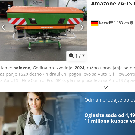
Amazone
ZA-TS 
Kassel
1.183 km
1
/
7
Stanje:
polovno
, Godina proizvodnje:
2024
, ručno upravljanje setom
rasipanje TS20 desno / hidraulični pogon levo sa AutoTS i FlowContr
sa AutoTS i FlowControl ProfiSPro, glavna ploča levo sa AutoTS / gl
Odmah prodajte polo
Oglasite sada od 4,49
11 miliona kupaca
va