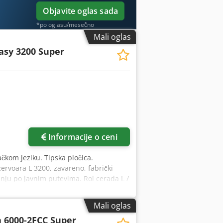
Objavite oglas sada
*po oglasu/mesečno
Mali oglas
asy 3200 Super
Zatražite više slika
Informacije o ceni
kom jeziku. Tipska pločica.
rvoara L 3200, zavareno, fabrički
žnju po javnim putevima. Rol cerada L /
Mali oglas
 6000-2FCC Super