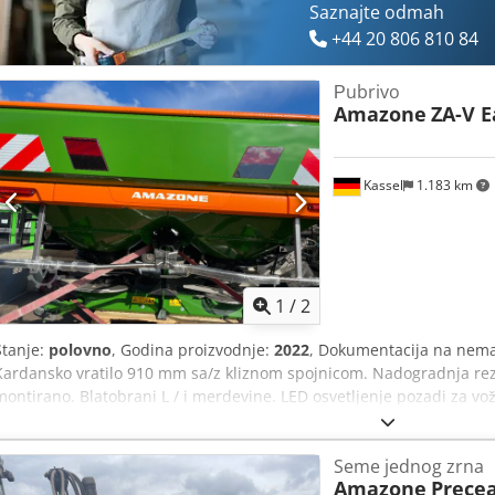
Saznajte odmah
+44 20 806 810 84
Рubrivo
Amazone
ZA-V E
Kassel
1.183 km
1
/
2
Stanje:
polovno
, Godina proizvodnje:
2022
, Dokumentacija na nemač
Kardansko vratilo 910 mm sa/z kliznom spojnicom. Nadogradnja reze
montirano. Blatobrani L / i merdevine. LED osvetljenje pozadi za vo
sa ručnim upravljanjem. Dkodpfx Asrxr R Seg Tsr
Seme jednog zrna
Amazone
Precea