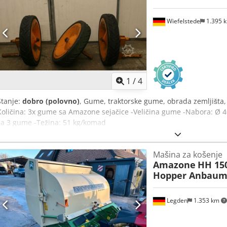
Wiefelstede
1.395 
1
/
4
Stanje:
dobro (polovno)
, Gume, traktorske gume, obrada zemljišta, 
Količina: 3x gume sa Amazone sejačice -Veličina gume -Nabora: Ø 
za 3 gume -Težina: 51 kg/komad
Mašina za košenje
Amazone
HH 15
Hopper Anbaum
Legden
1.353 km