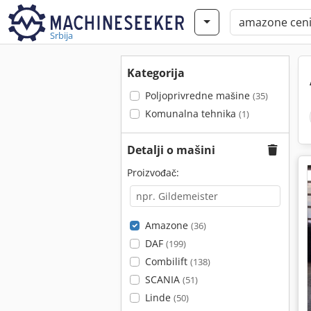
Srbija
Kategorija
Poljoprivredne mašine
(35)
Komunalna tehnika
(1)
Detalji o mašini
Proizvođač:
Amazone
(36)
DAF
(199)
Combilift
(138)
SCANIA
(51)
Linde
(50)