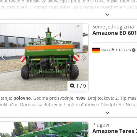
podešavanje pritiska za aktivaciju / plug telo STU 40, daska raonika 
500 nazubljen, 1 komad / nazubljen, priprema za osvetljenje / Dedpf
Seme jednog zrna
Amazone
ED 601
Kassel
1.183 km
1
/
9
Stanje:
polovno
, Godina proizvodnje:
1998
, Broj točkova: 2. Tip ma
priključni. Oprema za đubrenje / puž za đubrivo / Dkedpfx Ajr Ncfqj
Plugovi
Amazone
Teres 