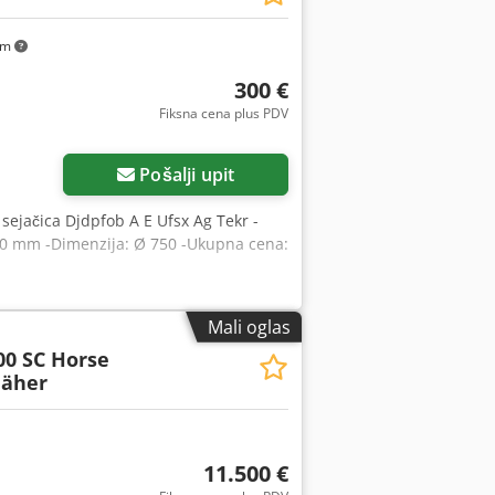
km
300 €
Fiksna cena plus PDV
Pošalji upit
sejačica Djdpfob A E Ufsx Ag Tekr -
40 mm -Dimenzija: Ø 750 -Ukupna cena:
Mali oglas
00 SC Horse
äher
11.500 €