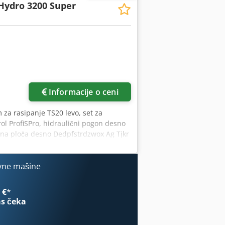
Hydro 3200 Super
Informacije o ceni
 za rasipanje TS20 levo, set za
ol ProfiSPro, hidraulični pogon desno
avna ploča desno Dedpfstrdzwox Ag Tjkr
vne mašine
 €
*
s čeka