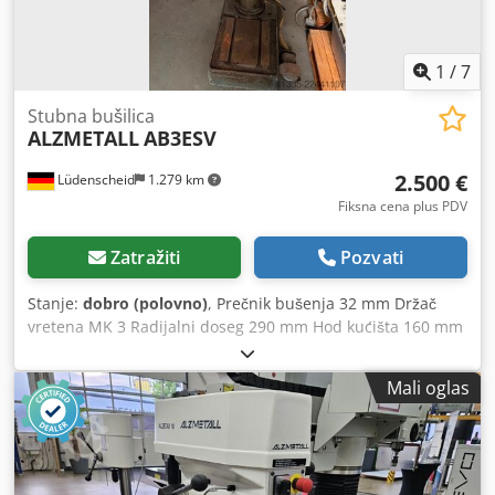
1
/
7
Stubna bušilica
ALZMETALL
AB3ESV
2.500 €
Lüdenscheid
1.279 km
Fiksna cena plus PDV
Zatražiti
Pozvati
Stanje:
dobro (polovno)
, Prečnik bušenja 32 mm Držač
vretena MK 3 Radijalni doseg 290 mm Hod kućišta 160 mm
Dimenzije stola 510 x 300 mm Prečnik stuba 115 mm
Podmazivanje putem rotirajućeg distributera Broj obrtaja
Mali oglas
vretena 55 - 1450 o/min, bezstepeno Snaga motora 0,9 i 1,3
kW, sa mogućnošću promene polova Priključak na
električnu mrežu 380 V, 50 Hz Broj obrtaja vretena putem 2
stepena prenosa, 2 brzine motora i bezstepeno putem
varijatorskog prenosa Podešavanje visine stola pomoću