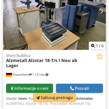
ručice Lako oštećenje na poklopcu (vidi fotografije) Potrebni
prostor (D x Š x V) 1200 x 650 x 1900 mm Dodpfxozp Nfxe Ai
Sokr Težina 400 kg
1
/
6
Stoni bušilica
Alzmetall
Alzstar 18-T/s I Neu ab
Lager
Friesenheim
1.121 km
Informacije o ceni
Pozvati
Sačuvaj pretragu
Stanje:
novo
, Funkcionalnost:
potpuno funkcionalan
,
ALZMETALL Alzstar 18-T/S, Proizvođač: Alzmetall Tip:
Alzstar 18-T/S Stanje: Novo / Demonstraciona mašina