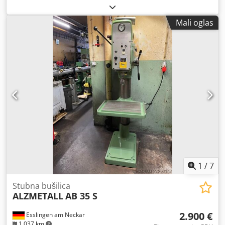
Dsdozcg Rtjpfx Ai Sekr
Mali oglas
1
/
7
Stubna bušilica
ALZMETALL
AB 35 S
2.900 €
Esslingen am Neckar
1.037 km