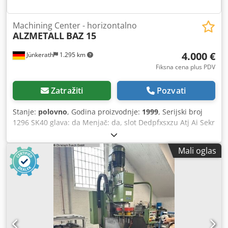
Machining Center - horizontalno
ALZMETALL
BAZ 15
4.000 €
Jünkerath
1.295 km
Fiksna cena plus PDV
Zatražiti
Pozvati
Stanje:
polovno
, Godina proizvodnje:
1999
, Serijski broj
1296 SK40 glava: da Menjač: da, slot Dedpfxsxzu Atj Ai Sekr
Dokumentacija: da Upravljanje Heidenhain 426 Težina
mašine: cca 6 t
Mali oglas