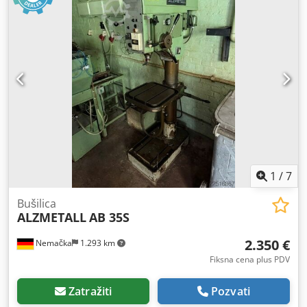
1
/
7
Bušilica
ALZMETALL
AB 35S
2.350 €
Nemačka
1.293 km
Fiksna cena plus PDV
Zatražiti
Pozvati