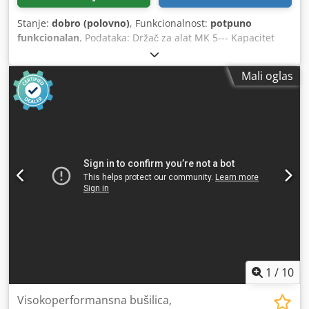
Stanje:
dobro (polovno)
, Funkcionalnost:
potpuno
funkcionalan
, Podataka: Držač za alat MK 5--- Kapacitet
bušenja za ST60 50 mm--- Brzina serija beskrajno
promenljiva cca. 40 - 180 rpm + 180 – 800 obrtaja u minuti-
Mali oglas
-- Dedpfx Aiozp Dr Hs Sekr 5 feeds 0.1 / 0.14 / 0.2 / 0.28 /
0.4 mm / ob--- Površina stola, 880 k 670 mm--- Projekcija:
385 mm---
1
/
10
Visokoperformansna bušilica,