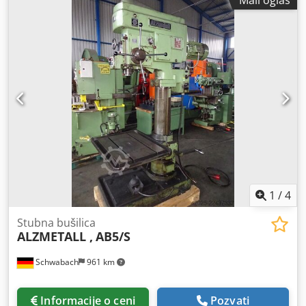
Mali oglas
dobrom stanju, iz redovnog pogona, uključujući
Heidenhain digitalni prikaz ND 1202 R RADIAL-DRILL.
Mašina je redovno servisirana i proveravana. *BEZ
PRIKAZANOG ALATA* Površina za stezanje: oko 1200x830
mm Osnovna ploča: oko 1200x830 mm Dodpfsztkupsx Ai
Sokr Držač alata: MK 4, kratka osovina Kapacitet bušenja u
čeliku / livenom gvožđu: 30 / 32 mm Brzine vretena: 12
stepeni, od 102 do 2.000 obrtaja u minuti Hod vretena (hod
unutrašnjeg konusa): 150 mm Isten: maks. 725 mm Težina:
2300 kg
1
/
4
Stubna bušilica
ALZMETALL ,
AB5/S
Schwabach
961 km
Informacije o ceni
Pozvati