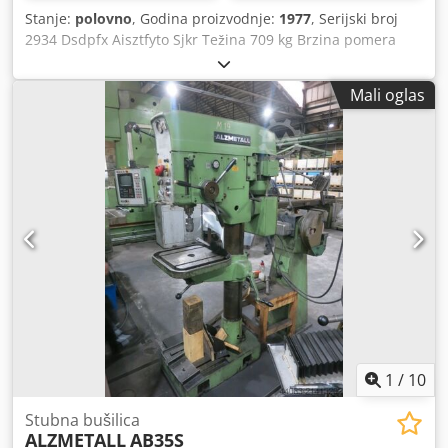
Stanje:
polovno
, Godina proizvodnje:
1977
, Serijski broj
2934 Dsdpfx Aisztfyto Sjkr Težina 709 kg Brzina pomera
709 m/min Držač MK 3
Mali oglas
1
/
10
Stubna bušilica
ALZMETALL
AB35S