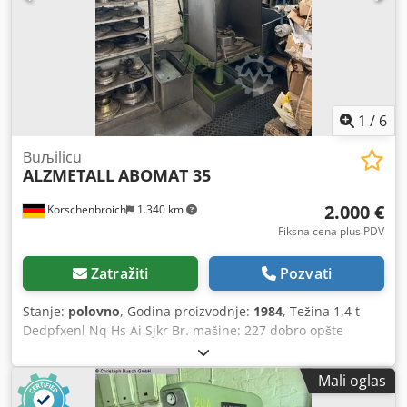
1
/
6
Buљilicu
ALZMETALL
ABOMAT 35
2.000 €
Korschenbroich
1.340 km
Fiksna cena plus PDV
Zatražiti
Pozvati
Stanje:
polovno
, Godina proizvodnje:
1984
, Težina 1,4 t
Dedpfxenl Nq Hs Ai Sjkr Br. mašine: 227 dobro opšte
stanje: da
Mali oglas