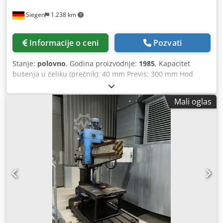
Siegen
1.238 km
Informacije o ceni
Pozvati
Stanje:
polovno
, Godina proizvodnje:
1985
, Kapacitet
bušenja u čeliku (prečnik): 40 mm Previs: 300 mm Hod
vretena: 180 mm Broj obrtaja: 55-1450 o/min Pomak: 0,1-
0,3 mm/okr Mašinski broj: 5112 Površina stola: 620x470
Mali oglas
mm Prihvat vretena: metrički 4 - Broj obrtaja vretena je
bezstupanjski podesiv pomoću predmenjača - 3 koraka
posmaka: 0,1 - 0,2 - 0,3 mm/okr - Sistem za hlađenje -
Uređaj za narezivanje navoja - Pogon: 400 V, 1,4/2,2 kW -
Potreban prostor: pribl. Š 620 x V 1900 x D 950 mm -
Težina: pribl. 450 kg Tehnički podaci su podaci proizvođača
i/ili operatera i za nas nisu obavezujući. Zadržavamo pravo
međuprodaje; isključivo važe naši opšti uslovi prodaje i
poslovanja. O nama: više od 400 vlastitih mašina na lageru
preko 15.000 m² skladišnog prostora, kapacitet dizalica 70 t
Dkedpfx Ajyqvlcji Sor više od 10.000 artikala dodatne
opreme za vašu radionicu Ako želite da prodate mašine,