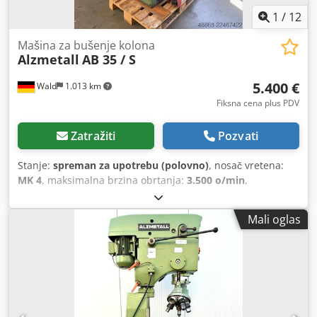
1
/
12
Mašina za bušenje kolona
Alzmetall
AB 35 / S
5.400 €
Wald
1.013 km
Fiksna cena plus PDV
Zatražiti
Pozvati
Stanje:
spreman za upotrebu (polovno)
, nosač vretena:
MK 4
, maksimalna brzina obrtanja:
3.500 o/min
,
minimalna brzina obrtanja:
130 o/min
, dubina grla:
300
mm
, Alzmetall AB 35 / S Bušilica, stubna bušilica Hod
Mali oglas
osovine: 180 mm Izbacaj: 300 mm Držač alata: MK 4 Stezna
glava: 3-16 mm Kontinuirano regulisan broj obrtaja: 130 -
3500 obrtaja u minuti Dedpfjzqy I Tjx Ai Sekr Brzina
pomaka: 0,1 - 0,2 - 0,3 mm/min Uređaj za navijanje navoja
Jedinica za hlađenje Stezna čeljust Slobodno nas posetite
radi pregleda. Rado ćemo vam organizovati povoljan
transport! Dobijaćete uredan račun. Za strane kupce