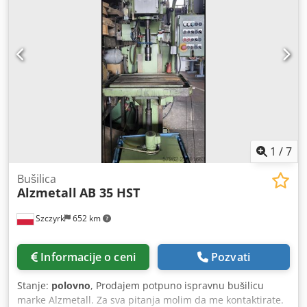
beskonačno podesiva brzina (klinasti remen) - automatski
pomak vretena Djdezl E Uhjpfx Ai Sokr * sa
elektromagnetičnom regulacijom - motor sa promenom
smera rotacije - smer obrtaja vretena (R/L) - graničnik
dubine bušenja - sto mašine sa 2 T-žleba * podesiva visina
ručicom - taster za hitno isključenje napred - uputstvo za
upotrebu (PDF)
1
/
7
Bušilica
Alzmetall
AB 35 HST
Szczyrk
652 km
Informacije o ceni
Pozvati
Stanje:
polovno
, Prodajem potpuno ispravnu bušilicu
marke Alzmetall. Za sva pitanja molim da me kontaktirate.