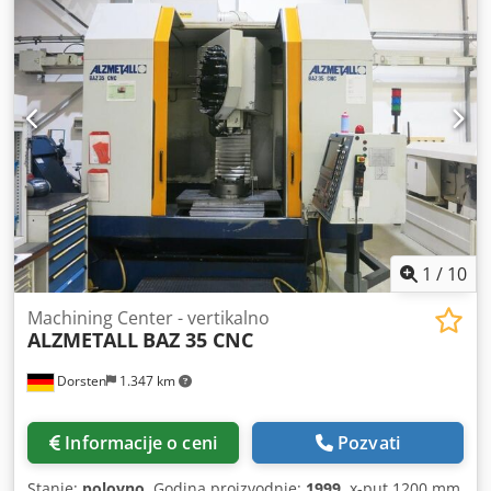
1
/
10
Machining Center - vertikalno
ALZMETALL
BAZ 35 CNC
Dorsten
1.347 km
Informacije o ceni
Pozvati
Stanje:
polovno
, Godina proizvodnje:
1999
, x-put 1200 mm