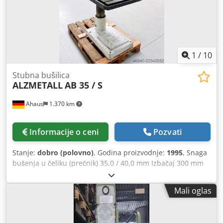
nepreciznosti su moguće.
1
/
10
Stubna bušilica
ALZMETALL
AB 35 / S
Ahaus
1.370 km
Informacije o ceni
Pozvati
Stanje:
dobro (polovno)
, Godina proizvodnje:
1995
, Snaga
bušenja u čeliku (prečnik) 35,0 / 40,0 mm Izbačaj 300 mm
Hod bušenja 180 mm Brzina obrtaja 65,0 - 1.750 o/min
Dimenzije stola 615 x 420 mm Prečnik stuba 155 mm
Mali oglas
Pomak 0,1 / 0,2 / 0,3 mm/obrtaj Prihvat vretena MK 4 Snaga
motora 0,9 / 1,5 kW Težina 450 kg Dimenzije (D-Š-V) 800 x
650 x 1850 mm Oprema: - robusna stolna bušilica -