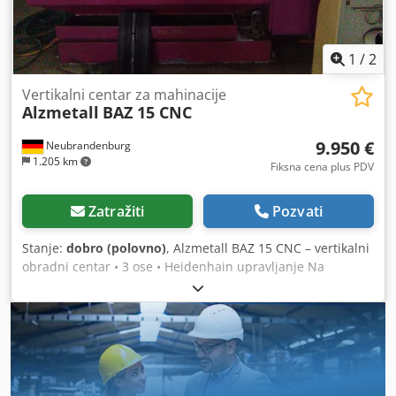
1
/
2
Vertikalni centar za mahinacije
Alzmetall
BAZ 15 CNC
9.950 €
Neubrandenburg
1.205 km
Fiksna cena plus PDV
Zatražiti
Pozvati
Stanje:
dobro (polovno)
, Alzmetall BAZ 15 CNC – vertikalni
obradni centar • 3 ose • Heidenhain upravljanje Na
prodaju je Alzmetall BAZ 15 CNC, kompaktan i robustan
vertikalni obradni centar sa Heidenhain upravljanjem.
Mašina je još uvek u radu i može se pogledati pod
naponom. U veoma je očuvanom i tehnički ispravnom
stanju. Tehničke karakteristike: Proizvođač: Alzmetall
Model: BAZ 15 CNC Primena: Glodanje Tip mašine: