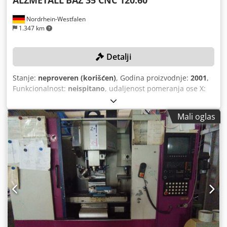
Nordrhein-Westfalen
1.347 km
Detalji
Stanje:
neproveren (korišćen)
, Godina proizvodnje:
2001
,
Funkcionalnost:
neispitano
, udaljenost pomeranja ose X:
1.200 mm
, Y osa hod:
600 mm
, radni hod Z-ose:
800 mm
,
model kontrolera:
Heidenhain TNC 426
, maksimalna brzina
Mali oglas
obrtanja:
8.000 o/min
, Bez minimalne cene – garantovana
prodaja najboljem ponuđaču! TEHNIČKI DETALJI Radni hod
X-ose: 1.200 mm Radni hod Y-ose: 600 mm Radni hod Z-
ose: 800 mm Brzina obrtanja: 30–8.000 o/min Prihvat
vretena: ISO 40 Površina stola: 1.250 x 630 mm Težina
radnog komada: 1.000 kg Menjač alata: 24 Djdpfx Aoyv
Ayfoi Sokr DETALJI MAŠINE Upravljanje: Heidenhain TNC
426 Dimenzije i težina Potreban prostor: cca 4,2 x 3,3 x 3,15
m Težina mašine: cca 7.500 kg