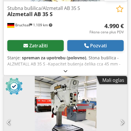
Stubna bušilica/Alzmetall AB 35 S
Alzmetall
AB 35 S
4.990 €
Bruchsal
1.109 km
Fiksna cena plus PDV
Zatražiti
Pozvati
Stanje:
spreman za upotrebu (polovno)
, Stona bušilica -
ALZMETALL AB 35 S -Kapacitet bušenja čelika cca 45 mm -
Kapacitet bušenja liva cca 48 mm -Prihvat vretena MK 4 -
Istrezanje cca 350 mm -Hod bušenja cca 180 mm -Brzine
Mali oglas
vretena / 2 stupnja / 65 - 1450 o/min (BESSTEPENO) -
Automatski pomak 0,1-0,2-0,3-0,4 mm/obrtaj -Graničnik
dubine bušenja -Površina za pričvršćivanje stola cca
600x460 mm -Podešavanje stola cca 600 mm -Visina stola
podesiva pomoću ručice -Prečnik stuba cca 200 mm -Snaga
motora cca 3,5 kW -Sistem za hlađenje -Radna lampa
Dodpfjznlf Eox Ai Sjkr -Indikator brzine Dimenzije: D x Š x V
1,1 x 0,7 x 2,1 metar / Težina cca 1200 kg Greške i tehničke