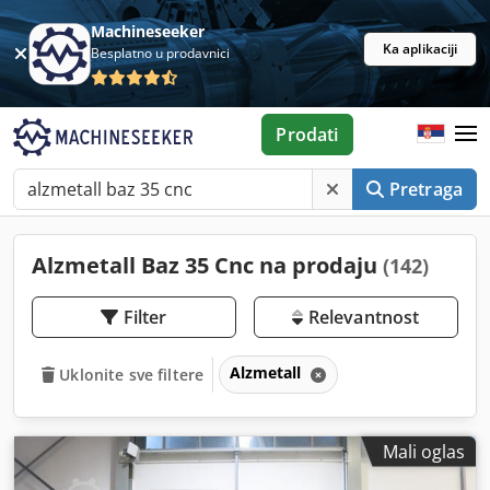
Machineseeker
Ka aplikaciji
Besplatno u prodavnici
Prodati
Pretraga
Alzmetall Baz 35 Cnc na prodaju
(142)
Filter
Relevantnost
Alzmetall
Uklonite sve filtere
Mali oglas