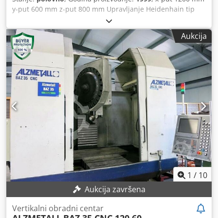
y-put 600 mm z-put 800 mm Upravljanje Heidenhain tip
TNC 426 Površina stola 1250x630 mm Težina obratka 1000
kg Menjač alata 24 mesta Prihvat vretena ISO 40 Dsdpfjyqu
Aukcija
U Njx Ai Sskr Obrtaji 30-8000 o/min Težina mašine cca 7,5 t
Potrebni prostor cca 4,2x3,3x3,15 m Tehnički podaci su
preuzeti od proizvođača ili prethodnog vlasnika i nisu
obavezujući za nas. Pridržavamo pravo na prethodnu
prodaju; primenjuju se isključivo naši uslovi poslovanja i
prodaje. O nama više od 400 sopstvenih mašina na lageru
preko 15.000 m² skladišnog prostora, kapacitet dizanja 70 t
preko 10.000 artikala dodatne opreme za vašu radionicu
Ako želite da prodate mašine, proizvodne linije ili svoju
firmu, kontaktirajte nas. Ostale ponude možete pronaći na
našem sajtu. Razgledanje je moguće uz prethodnu najavu.
Radujemo se vašoj poseti. Vaš Markus Hirsch tim
1
/
10
Aukcija završena
Vertikalni obradni centar
ALZMETALL
BAZ 35 CNC 120.60