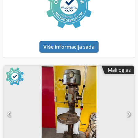
beskonačno promenljiva putem konvertora frekvencije -
Dubinska kočija se hrani beskonačno promenljivom putem
konvertora frekvencije - 2 režima rada: podešavanje i
automatski režim rada Dkjdeikrtqjpfx Ai Ssr - Centralno
podmazivanje - Kontrolni ormarić na zadnjem sedištu
mašine - Swivelling kontrolna tabla - montiran na čeličnu
ploču (700 x 650 x 40 mm) uz precizno podešavanje visine
Više informacija sada
Zahtevi prostora L x W x H 1200 x 700 x 2530 mm Težina
oko 1000 kg. dobro stanje
Mali oglas