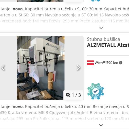
Stanje:
novo
, Kapacitet bušenja u čeliku St 60: 30 mm Kapacitet bu
bušenja u St 60: 30 mm Navojno sečenje u ST 60: M 16 Navojno seč
3 Vretenasti hod: 140 mm Previs: 293 mm Prečnik stuba: 115 mm Ra
mm T-žlebovi – broj, širina, razmak: 2 x 14 x 224 mm Razmak vrete
pomeranje Besprekorno podešavanje obrtaja vretena: 225 – 4300 o
Stubna bušilica
kW Težina mašine: cca 260 kg Standardna oprema: Crsdsyvvmxepfx Aqt
ALZMETALL
Alzs
HITNO ISKLJUČENJE - Prekidač za desni i levi smer - Motorni zaštit
obrtaja - Digitalni prikaz obrtaja - Stepen zaštite IP 54 - Priključni 
vretena sa električnom sigurnošću - Boja: DD-struktuirani lak Sign
Wien
590 km
Specijalna oprema: Poz. 12 LED mašinska lampa sa radijalno podesi
230 V, stepen zaštite IP65 Poz. 25 Rashladni uređaj B, sastoji se od
motornim zaštitnim prekidačem, kompletna armatura
1
/
3
Stanje:
novo
, Kapacitet bušenja u čeliku: 40 mm Rezanje navoja u 
M30 Kratka vreteno: MK 3 Cjdjyvvmrjpfx Aqterf Brzina vretena - bez
izbačaja: 293 mm Prečnik stuba: 115 mm Hod vretena: 120 mm Sto m
mm Broj T-žlebova - širina - razmak: 2 x 14 x 224 mm Rastojanje v