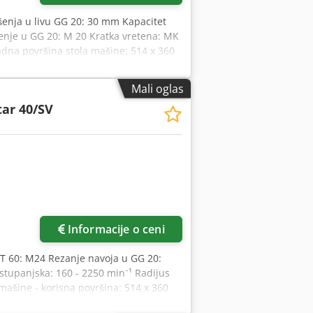
šenja u livu GG 20: 30 mm Kapacitet
enje u GG 20: M 20 Kratka vretena: MK
dna površina stola mašine: 514 x 360
no-sto (min./max.): 132 / 724 mm Ručno
b/min Ukupna potrebna snaga: 1,0 /1,6
Mali oglas
sf - Gljivasti taster (zakačen) za
tar 40/SV
ni prekidač - Besprekorno podešavanje
utikač (kompletno montiran) - Zaštita
alweiß RAL 9003, Pantone 7545c, crna
vim snopom svetlosti, priključna snaga
: posebnog rezervoara (33 l), pumpe sa
Informacije o ceni
ST 60: M24 Rezanje navoja u GG 20:
stupanjska: 160 - 2250 min⁻¹ Radijus
ašine - korisna površina: 514 x 360
reteno-sto min./maks.: 117/701 mm