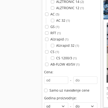
ALZTRONIC 14
(2)
ALZTRONIC 12
(1)
AC
(5)
AC 32
(1)
GS
(1)
RFT
(1)
Alzrapid
(1)
Alzrapid 32
(1)
CS
(1)
CS 1200/3
(1)
AB-FLOW 40/SV
(1)
Cena:
-
Samo uz navođenje cene
Godina proizvodnje:
-