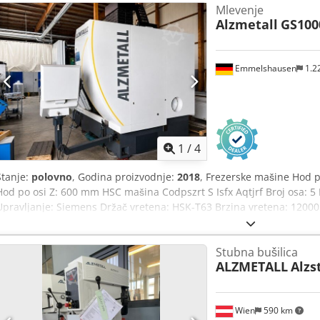
Mlevenje
cca 100 kg. Pregled na licu mesta je moguć. Preferira se prodaja u 
Alzmetall
GS100
Emmelshausen
1.2
1
/
4
Stanje:
polovno
, Godina proizvodnje:
2018
, Frezerske mašine Hod 
Hod po osi Z: 600 mm HSC mašina Codpszrt S Isfx Aqtjrf Broj osa: 5
Upravljanje: Siemens Držač vretena: HSK-T63 Brzina vretena: 1200
Maksimalna težina radnog komada: 1000 kg Menjač alata: 126 pozic
moment: 200 Nm Brzina brzog kretanja: 75 m/min Brzina pomaka:
Stubna bušilica
Transportni sistem za strugotine Upravljanje Siemens Unutrašnje h
ALZMETALL
Alzs
Spoljašnje hlađenje. Hlađenje vazduhom, unutra i spolja. Dovod med
automatizaciju, automatska vrata. HSK 63 A i T držač, T = funkcija rot
(punopravna rotirajuća frezerska mašina). Sistem za usisavanje Rez
Wien
590 km
tečnost sa filterom od papirnog traka i policijskim filterom ispred 