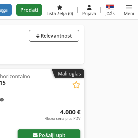
aga
Prodati
Jezik
Lista želja
(0)
Prijava
Meni
Relevantnost
Mali oglas
 horizontalno
15
4.000 €
Fiksna cena plus PDV
Pošalji upit