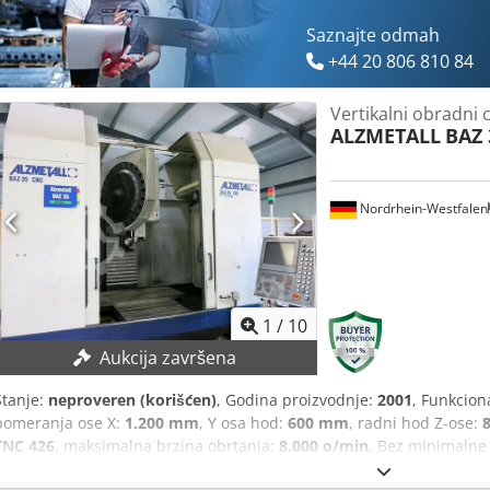
Saznajte odmah
+44 20 806 810 84
Vertikalni obradni 
ALZMETALL
BAZ 
Nordrhein-Westfalen
1
/
10
Aukcija završena
Stanje:
neproveren (korišćen)
, Godina proizvodnje:
2001
, Funkcion
pomeranja ose X:
1.200 mm
, Y osa hod:
600 mm
, radni hod Z-ose:
TNC 426
, maksimalna brzina obrtanja:
8.000 o/min
, Bez minimalne
ponuđaču! TEHNIČKI DETALJI Radni hod X-ose: 1.200 mm Radni hod