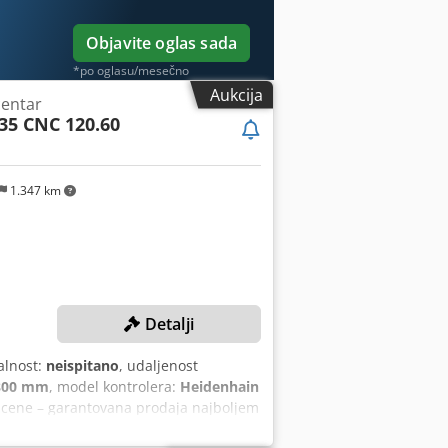
Objavite oglas sada
*po oglasu/mesečno
Aukcija
centar
35 CNC 120.60
1.347 km
Detalji
alnost:
neispitano
, udaljenost
800 mm
, model kontrolera:
Heidenhain
 cene – garantovana prodaja najboljem
 Y-ose: 600 mm Radni hod Z-ose: 800