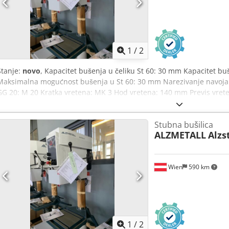
momenta u osama A i C. Istovremeno frezovanje.
1
/
2
Stanje:
novo
, Kapacitet bušenja u čeliku St 60: 30 mm Kapacitet 
Maksimalna mogućnost bušenja u St 60: 30 mm Narezivanje navoja 
GG 20: M 20 Kratka vretena: MK 3 Hod vretena: 140 mm Previs vre
Stol mašine - upotrebljiva površina: 514 x 360 mm Broj T-žlebova - 
Udaljenost vreteno-stol min./maks.: 132 / 724 mm Ručno napajanje 
Stubna bušilica
vretena - bezstepeno: 100 - 1.800 o/min Ukupna potrebna snaga: 1,
ALZMETALL
Alzs
Standardna oprema: - Taster sa gljivom (zablokiran) za HITNO ISKLJU
obrtanja - Zaštitni prekidač motora - Beskonačno podešavanje broja o
- Stepen zaštite IP 54 - Priključni utikač (fabrički montiran) - Zaštit
Wien
590 km
Boja: DD-strukturni lak Signalno bela RAL 9003, Pantone 7545c, crn
mašinska lampa sa radijalno podesivim svetlosnim zrakom, priključn
1
/
2