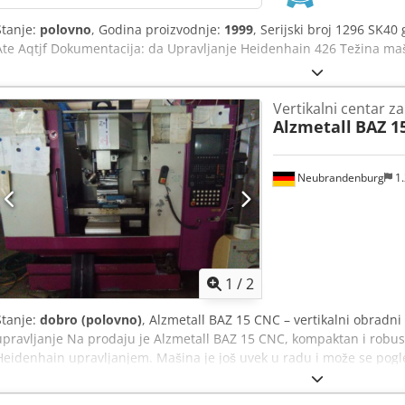
Stanje:
polovno
, Godina proizvodnje:
1999
, Serijski broj 1296 SK40
Ate Aqtjf Dokumentacija: da Upravljanje Heidenhain 426 Težina maš
Vertikalni centar z
Alzmetall
BAZ 1
Neubrandenburg
1.
1
/
2
Stanje:
dobro (polovno)
, Alzmetall BAZ 15 CNC – vertikalni obradni
upravljanje Na prodaju je Alzmetall BAZ 15 CNC, kompaktan i robust
Heidenhain upravljanjem. Mašina je još uvek u radu i može se pog
očuvanom i tehnički ispravnom stanju. Tehničke karakteristike: Pro
Primena: Glodanje Tip mašine: Vertikalni obradni centar Upravljanj