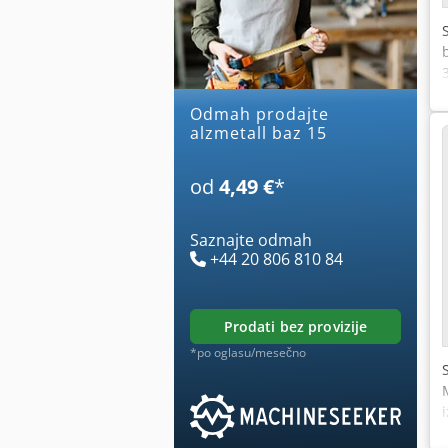
Odmah prodajte
alzmetall baz 15
od
4,49 €
*
Saznajte odmah
+44 20 806 810 84
prodati bez provizije
*po oglasu/mesečno