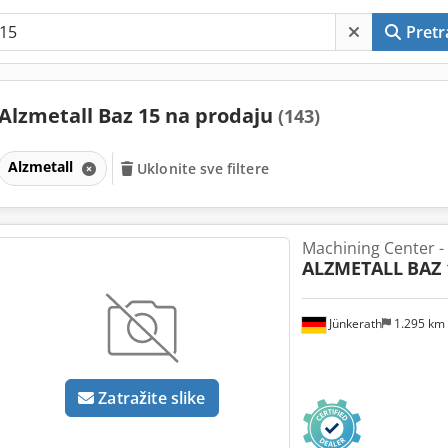
Pretr
Alzmetall Baz 15 na prodaju
(143)
Alzmetall
Uklonite sve filtere
Machining Center -
ALZMETALL
BAZ 
Jünkerath
1.295 km
Zatražite slike