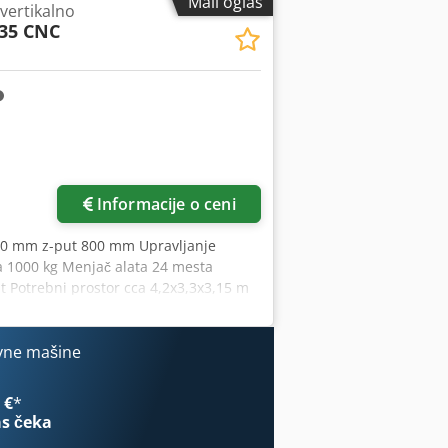
Mali oglas
vertikalno
Z-pomak: 600 mm Cjdpfoxxxu Uox Aqterf
35 CNC
ja pišite ili pozovite.
Informacije o ceni
00 mm z-put 800 mm Upravljanje
a 1000 kg Menjač alata 24 mesta
t Potrebni prostor cca 4,2x3,3x3,15 m
i nisu obavezujući za nas. Pridržavamo
oslovanja i prodaje. O nama više od 400
apacitet dizanja 70 t preko 10.000
vne mašine
ne, proizvodne linije ili svoju firmu,
Razgledanje je moguće uz prethodnu
 €
*
kus Hirsch tim
s čeka