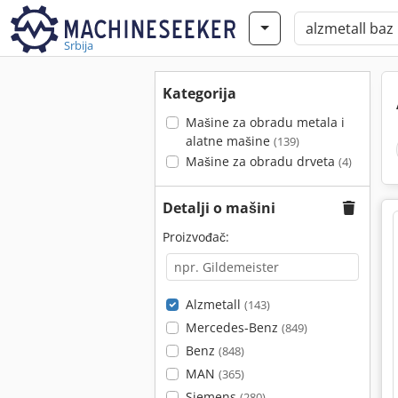
Srbija
Kategorija
Mašine za obradu metala i
alatne mašine
(139)
Mašine za obradu drveta
(4)
Detalji o mašini
Proizvođač:
Alzmetall
(143)
Mercedes-Benz
(849)
Benz
(848)
MAN
(365)
Siemens
(280)