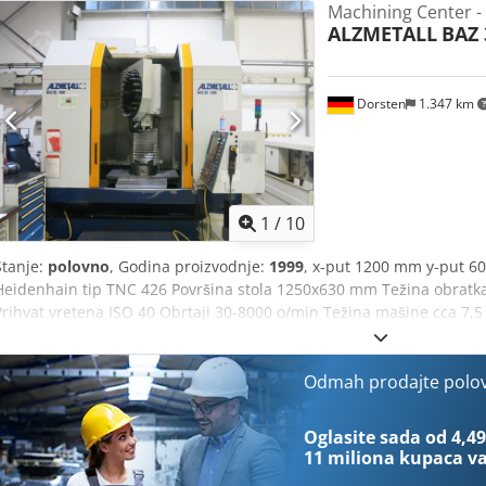
Machining Center - 
Nosivost stola: 500 kg Ose: 3 X-pomak: 600 mm Y-pomak: 400 mm 
ALZMETALL
BAZ 
Brzina vretena: 9.000 o/min Magacin alata: 24 mesta Za više informaci
Dorsten
1.347 km
1
/
10
Stanje:
polovno
, Godina proizvodnje:
1999
, x-put 1200 mm y-put 6
Heidenhain tip TNC 426 Površina stola 1250x630 mm Težina obratk
Prihvat vretena ISO 40 Obrtaji 30-8000 o/min Težina mašine cca 7,5 
Tehnički podaci su preuzeti od proizvođača ili prethodnog vlasnika 
pravo na prethodnu prodaju; primenjuju se isključivo naši uslovi p
sopstvenih mašina na lageru preko 15.000 m² skladišnog prostora, k
Odmah prodajte polo
artikala dodatne opreme za vašu radionicu Ako želite da prodate maši
kontaktirajte nas. Ostale ponude možete pronaći na našem sajtu. 
Oglasite sada od 4,49
najavu. Codpfx Aqsyqu U Neterf Radujemo se vašoj poseti. Vaš Mar
11 miliona kupaca
va