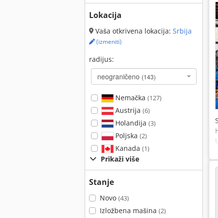
Lokacija
Vaša otkrivena lokacija:
Srbija
(izmeniti)
radijus:
neograničeno
(143)
Nemačka
(127)
Austrija
(6)
Holandija
(3)
Poljska
(2)
Kanada
(1)
Prikaži više
Stanje
Novo
(43)
Izložbena mašina
(2)