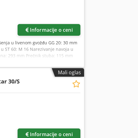
Zatražite više slika
Informacije o ceni
bušenja u livenom gvožđu GG 20: 30 mm
u ST 60: M 16 Narezivanje navoja u
tena: 293 mm Prečnik stuba: 115 mm
širina - razmak: 2 x 14 x 224 mm
Cedpeyvvn Nofx Aqterf Broj obrtaja
Mali oglas
0/1,6 kW Težina mašine cca: 260 kg
tar 30/S
ČENJE - Prekidač za desni i levi smer
brtaja - Digitalni prikaz broja obrtaja
a vretena sa električnim osiguranjem -
a Posebna oprema: Pozicija 12 LED
a snaga 230 V, stepen zaštite IP65
Zatražite više slika
Informacije o ceni