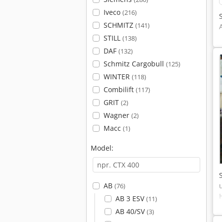
Iveco
(216)
SCHMITZ
(141)
STILL
(138)
DAF
(132)
Schmitz Cargobull
(125)
WINTER
(118)
Combilift
(117)
GRIT
(2)
Wagner
(2)
Macc
(1)
Model:
AB
(76)
AB 3 ESV
(11)
AB 40/SV
(3)