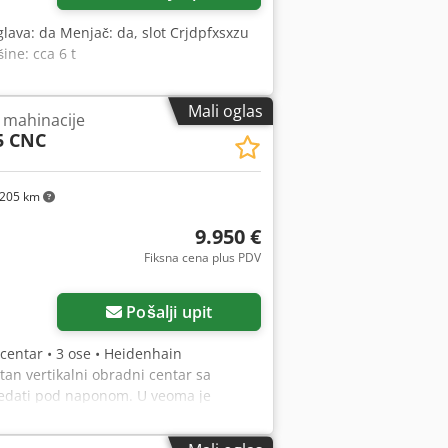
 glava: da Menjač: da, slot Crjdpfxsxzu
ine: cca 6 t
Mali oglas
a mahinacije
5 CNC
205 km
9.950 €
Fiksna cena plus PDV
Zatražite više slika
Pošalji upit
 centar • 3 ose • Heidenhain
an vertikalni obradni centar sa
ledati pod naponom. U veoma je
izvođač: Alzmetall Model: BAZ 15 CNC
e: Heidenhain Težina: 3.200 kg