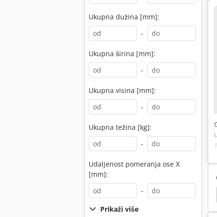
Ukupna dužina [mm]:
-
Ukupna širina [mm]:
-
Ukupna visina [mm]:
-
Ukupna težina [kg]:
-
Udaljenost pomeranja ose X
[mm]:
-
Kolonu Neprekidno Bušenja Mašina
Alzmetall
Prikaži više