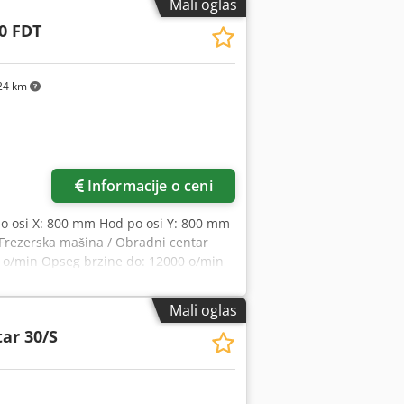
Mali oglas
paketu. Crsdoy Eqtiopfx Aqtsf
0 FDT
24 km
Informacije o ceni
po osi X: 800 mm Hod po osi Y: 800 mm
 Frezerska mašina / Obradni centar
0 o/min Opseg brzine do: 12000 o/min
ija Snaga pogona: 46 kW Obrtni
 75000 mm/min Hlađenje vretena
Mali oglas
lađenje pod pritiskom od 70 bara.
tar 30/S
ija – hidraulika i vazduh za
acije, orijentacija vretena
ervoar od 1000 litara za rashladnu
vretena. Motori sa kontrolom obrtnog