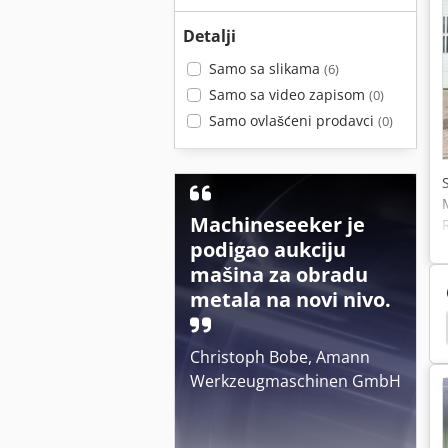
Detalji
Samo sa slikama
(6)
Samo sa video zapisom
(0)
Samo ovlašćeni prodavci
(0)
Machineseeker je
podigao aukciju
mašina za obradu
metala na novi nivo.
lutajuće Bagerima
Točak Bagera
Pauk Bageri
Christoph Bobe, Amann
Werkzeugmaschinen GmbH