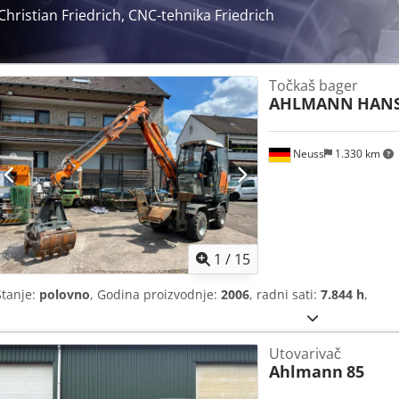
koji se može angažovati Glatka operacija džojstika Svestrani priloz
Christian Friedrich, CNC-tehnika Friedrich
motor, vodeno hlađenje Snaga: 55.4 kW / 75 KS Dcodpfx Amepiiwre
Točkaš bager
AHLMANN
HANS
Neuss
1.330 km
1
/
15
Stanje:
polovno
, Godina proizvodnje:
2006
, radni sati:
7.844 h
,
Utovarivač
Ahlmann
85