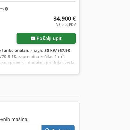
 km
34.900 €
VB plus PDV
Pošalji upit
 funkcionalan
, snaga:
50 kW (67,98
/70 R 18
, zapremina kašike:
1 m³
,
sna provera, dodatna prednja svetla,
podizanje
, Motor Stage V, 20.
ici za 1. pomoćno kolo, Dcedpfx Astrna
a skladištenje sa poklopcem, Zadnja
ta sa zavarenom ivicom i tako 1 kubni
ovnih mašina.