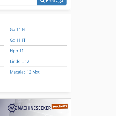
Pretraga
Ga 11 Ff
Gx 11 Ff
Hpp 11
Linde L 12
Mecalac 12 Mxt
Schaeff Hr 12
Tnl 12