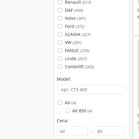
Renault
(613)
DAF
(439)
Volvo
(391)
Ford
(372)
SCANIA
(327)
VW
(291)
FANUC
(276)
Linde
(267)
Combilift
(263)
Model:
AX
(4)
AX 850
(4)
Cena:
-