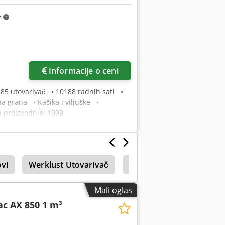
m
Informacije o ceni
85 utovarivač • 10188 radnih sati •
 grana • Kašika i viljuške •
a proizvodnje: 1999
vi
Werklust Utovarivač
Tricera Utovarivač
Mali oglas
c AX 850 1 m³