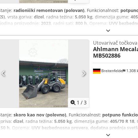
Stanje:
radionički remontovan (polovan)
, Funkcionalnost:
potpuno
KS)
, vrsta goriva:
dizel
, radna težina:
5.050 kg
, dimenzija gume:
405
Godina proizvodnje:
2023
, radni sati:
800 h
, Oprema:
UVV bezbedno
hidraulika, kabina, standardna lopata, viljuške za palete, zadnje 
km/verzija, Kontinuirano rad pomoćne hidraulike, Hidraulični spojn
Utovarivač točkova
Grammer, Mitas 405/70 R18 gume, Kutija za skladištenje sa poklop
Ahlmann
Mecala
Astrna Uem Hock Radio priprema, hidraulični brzi par, Standardna 
MB502886
kubni metar, Viljuška za palete
Breitenfelde
1.308
1
/
3
Stanje:
skoro kao nov (polovno)
, Funkcionalnost:
potpuno funkcio
goriva:
dizel
, radna težina:
5.050 kg
, dimenzija gume:
405/70 R 18
,
150 h
, Oprema:
UVV bezbednosna provera, dodatna prednja svetla
lopata, viljuške za palete, zadnje podizanje
, Motor Stage V, 20. km