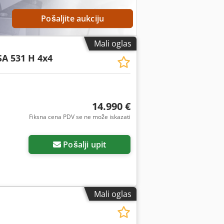
i MOTOR Deutz TD 2.9 L4 turbo dizel
 Hek
Pošaljite aukciju
Mali oglas
A 531 H 4x4
14.990 €
Fiksna cena PDV se ne može iskazati
Pošalji upit
Mali oglas