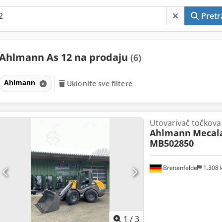
Pretr
Ahlmann As 12 na prodaju
(6)
Ahlmann
Uklonite sve filtere
Utovarivač točkova
Ahlmann
Mecala
MB502850
Breitenfelde
1.308
1
/
3