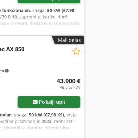
 funkcionalan
, snaga:
50 kW (67,98
/70 R 18
, zapremina kašike:
1 m³
,
sna provera, dodatna prednja svetla,
podizanje
, Motor Stage V, 20.
ici za 1. pomoćno kolo, Udobno sedište
Mali oglas
cem, Zadnja radna svetla, Dedpfx
c AX 850
kanta sa zavarenom ivicom i tako 1
 km
43.900 €
VB plus PDV
Pošalji upit
nalan
, snaga:
50 kW (67,98 KS)
, vrsta
 Godina proizvodnje:
2023
, radni sati:
, hidraulika, kabina, standardna
/verzija, Kontinuirano rad pomoćne