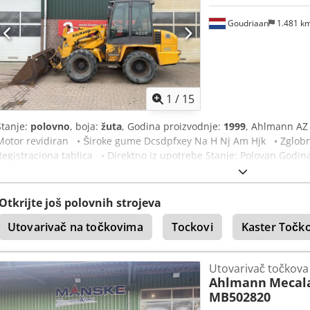
Goudriaan
1.481 k
1
/
15
Stanje:
polovno
, boja:
žuta
, Godina proizvodnje:
1999
, Ahlmann AZ 
Motor revidiran • Široke gume Dcsdpfxey Na H Nj Am Hjk • Zglobna
Registraciona tablica • Direktno iz upotrebe Stanje: Polovan Godin
Otkrijte još polovnih strojeva
Utovarivač na točkovima
Tockovi
Kaster Točko
Utovarivač točkova
Ahlmann
Mecala
MB502820