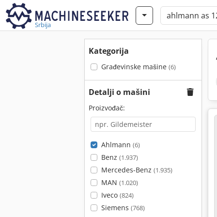
Srbija
Kategorija
Građevinske mašine
(6)
Detalji o mašini
Proizvođač:
Ahlmann
(6)
Benz
(1.937)
Mercedes-Benz
(1.935)
MAN
(1.020)
Iveco
(824)
Siemens
(768)