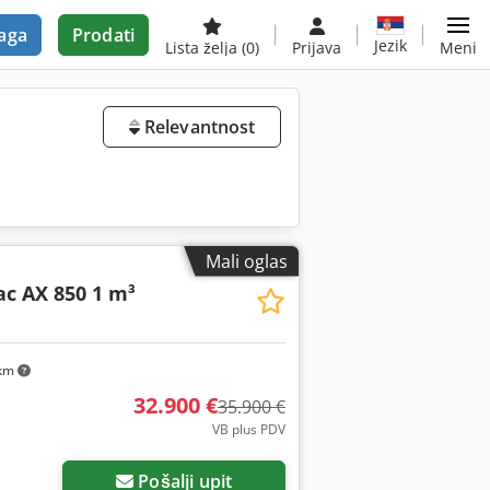
aga
Prodati
Jezik
Lista želja
(0)
Prijava
Meni
Relevantnost
Mali oglas
c AX 850 1 m³
 km
32.900 €
35.900 €
VB plus PDV
Pošalji upit