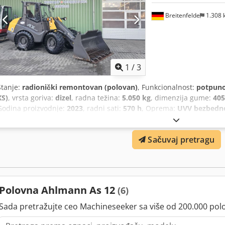
Breitenfelde
1.308
1
/
3
Stanje:
radionički remontovan (polovan)
, Funkcionalnost:
potpuno
KS)
, vrsta goriva:
dizel
, radna težina:
5.050 kg
, dimenzija gume:
405
Godina proizvodnje:
2023
, radni sati:
570 h
, Oprema:
UVV bezbedno
hidraulika, kabina, standardna lopata, viljuške za palete, zadnje 
km/verzija, Kontinuirano rad pomoćne hidraulike, Hidraulični spojn
Sačuvaj pretragu
Hem Hok Udobno sedište Grammer, Mitas 405/70 R18 gume, Kutija z
radna svetla, Radio priprema, hidraulični brzi par, Standardna kan
metar, Viljuška za palete
Polovna Ahlmann As 12
(6)
Sada pretražujte ceo Machineseeker sa više od 200.000 pol