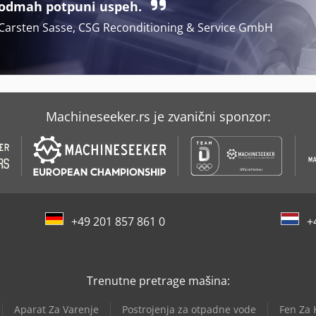
odmah potpuni uspeh.
Carsten Sasse, CSG Reconditioning & Service GmbH
Machineseeker.rs je zvanični sponzor:
+49 201 857 861 0
+
Trenutne pretrage mašina:
Aparat Za Varenje
Postrojenja za otpadne vode
Fen Za 