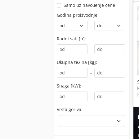
Samo uz navođenje cene
Godina proizvodnje:
-
Radni sati [h]:
-
Ukupna težina [kg]:
-
Snaga [kW]:
-
Vrsta goriva: