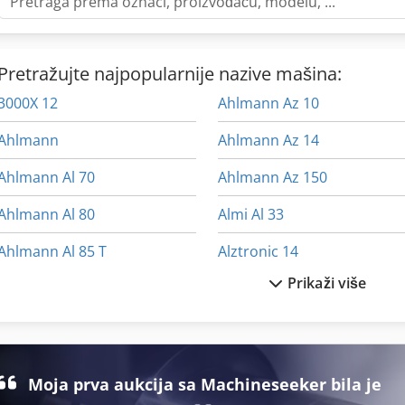
Pretražujte najpopularnije nazive mašina:
3000X 12
Ahlmann Az 10
Ahlmann
Ahlmann Az 14
Ahlmann Al 70
Ahlmann Az 150
Ahlmann Al 80
Almi Al 33
Ahlmann Al 85 T
Alztronic 14
Prikaži više
Ahlmann As 150
Ammann Av 110 X
Ahlmann As 7
Ammann Av 12
Ahlmann As 70
Ammann Av 20
Moja prva aukcija sa Machineseeker bila je
Ahlmann As 90
Egv 12