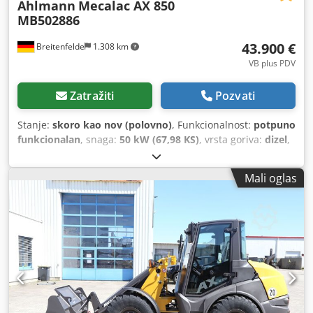
Ahlmann
Mecalac AX 850
MB502886
43.900 €
Breitenfelde
1.308 km
VB plus PDV
Zatražiti
Pozvati
Stanje:
skoro kao nov (polovno)
, Funkcionalnost:
potpuno
funkcionalan
, snaga:
50 kW (67,98 KS)
, vrsta goriva:
dizel
,
radna težina:
5.050 kg
, dimenzija gume:
405/70 R 18
,
Godina proizvodnje:
2023
, radni sati:
150 h
, Oprema:
UVV
Mali oglas
bezbednosna provera, dodatna prednja svetla,
hidraulika, kabina, standardna lopata, viljuške za palete,
zadnje podizanje
, Motor Stage V, 20. km/verzija,
Djdpfxstrnf De Afiskr Kontinuirano rad pomoćne
hidraulike, Hidraulični spojnici za 1. pomoćno kolo,
Udobno sedište Grammer, Mitas 405/70 R18 gume, Kutija
za skladištenje sa poklopcem, Zadnja radna svetla, Radio
priprema, hidraulični brzi par, Standardna kanta sa
zavarenom ivicom i tako 1 kubni metar, Viljuška za palete