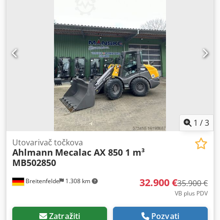
1
/
3
Utovarivač točkova
Ahlmann
Mecalac AX 850 1 m³
MB502850
32.900 €
Breitenfelde
1.308 km
35.900 €
VB plus PDV
Zatražiti
Pozvati