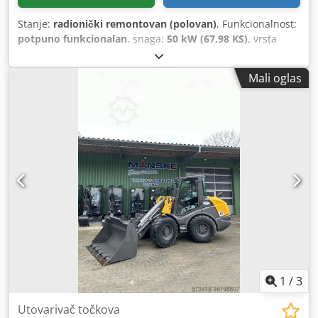
Stanje:
radionički remontovan (polovan)
, Funkcionalnost:
potpuno funkcionalan
, snaga:
50 kW (67,98 KS)
, vrsta
goriva:
dizel
, radna težina:
5.050 kg
, dimenzija gume:
405/70 R 18
, zapremina kašike:
1 m³
, Godina proizvodnje:
Mali oglas
2023
, radni sati:
800 h
, Oprema:
UVV bezbednosna
provera, dodatna prednja svetla, hidraulika, kabina,
standardna lopata, viljuške za palete, zadnje podizanje
,
Motor Stage V, 20. km/verzija, Kontinuirano rad pomoćne
hidraulike, Hidraulični spojnici za 1. pomoćno kolo,
Udobno sedište Grammer, Mitas 405/70 R18 gume, Kutija
za skladištenje sa poklopcem, Zadnja radna svetla, Radio
priprema, hidraulični brzi par, Dksdpfx Afetrna Ujier
Standardna kanta sa zavarenom ivicom i tako 1 kubni
metar, Viljuška za palete
1
/
3
Utovarivač točkova