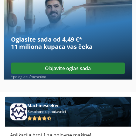
Ahlmann As 90
Ahlmann Az 10
Ahlmann Az 14
Oglasite sada od 4,49 €
*
Ahlmann Az 150
11 miliona kupaca
vas čeka
Ammann
Ammann Asc 150
Objavite oglas sada
Ammann Avh 8020
*po oglasu/mesečno
Ammann Avp 1033
Ammann Avp 5920
Machineseeker
Besplatno u prodavnici
Auerbach
Avermann
Aplikacija broj 1 za polovne mašine!