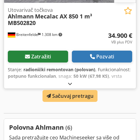
Utovarivač točkova
Ahlmann
Mecalac AX 850 1 m³
MB502820
34.900 €
Breitenfelde
1.308 km
VB plus PDV
Zatražiti
Pozvati
Stanje:
radionički remontovan (polovan)
, Funkcionalnost:
potpuno funkcionalan
, snaga:
50 kW (67,98 KS)
, vrsta
goriva:
dizel
, radna težina:
5.050 kg
, dimenzija gume:
405/70 R 18
, zapremina kašike:
1 m³
, Godina proizvodnje:
Sačuvaj pretragu
2023
, radni sati:
570 h
, Oprema:
UVV bezbednosna
provera, dodatna prednja svetla, hidraulika, kabina,
standardna lopata, viljuške za palete, zadnje podizanje
,
Motor Stage V, 20. km/verzija, Kontinuirano rad pomoćne
hidraulike, Hidraulični spojnici za 1. pomoćno kolo,
Polovna Ahlmann
(6)
Udobno sedište Grammer, Dkodpfx Aetrna Hsfier Mitas
405/70 R18 gume, Kutija za skladištenje sa poklopcem,
Sada pretražujte ceo Machineseeker sa više od