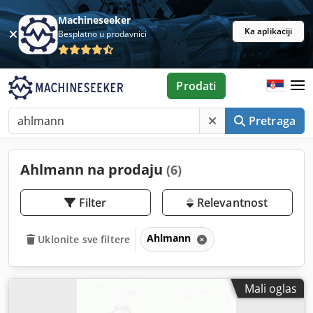
Machineseeker
Ka aplikaciji
Besplatno u prodavnici
Prodati
Pretraga
Ahlmann na prodaju
(6)
Filter
Relevantnost
Ahlmann
Uklonite sve filtere
Mali oglas