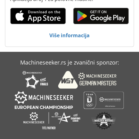
Kramer
Kramer 112
Kramer 2506
Više informacija
Kramer 346
Mecalac
Machineseeker.rs je zvanični sponzor:
Rauch Alpha 1131
Rauch Alpha 1141