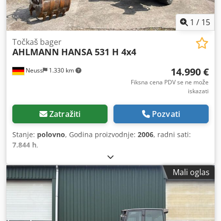
1
/
15
Točkaš bager
AHLMANN
HANSA 531 H 4x4
14.990 €
Neuss
1.330 km
Fiksna cena PDV se ne može
iskazati
Zatražiti
Pozvati
Stanje:
polovno
, Godina proizvodnje:
2006
, radni sati:
7.844 h
,
Mali oglas