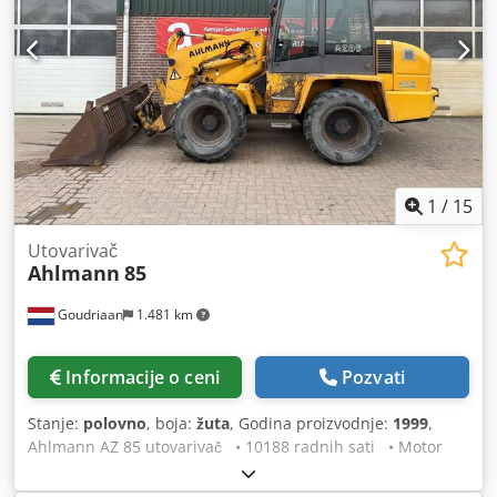
1
/
15
Utovarivač
Ahlmann
85
Goudriaan
1.481 km
Informacije o ceni
Pozvati
Stanje:
polovno
, boja:
žuta
, Godina proizvodnje:
1999
,
Ahlmann AZ 85 utovarivač • 10188 radnih sati • Motor
revidiran • Široke gume • Zglobna grana • Kašika i
viljuške • Registraciona tablica • Direktno iz upotrebe