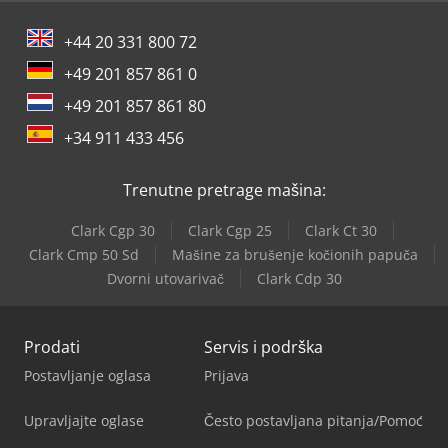
+44 20 331 800 72
+49 201 857 861 0
+49 201 857 861 80
+34 911 433 456
Trenutne pretrage mašina:
Clark Cgp 30
Clark Cgp 25
Clark Ct 30
Clark Cmp 50 Sd
Mašine za brušenje kočionih papuča
Dvorni utovarivač
Clark Cdp 30
Prodati
Servis i podrška
Postavljanje oglasa
Prijava
Upravljajte oglase
Često postavljana pitanja/Pomoć