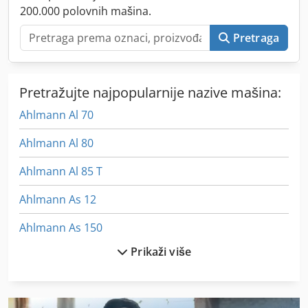
Zadnja radna svetla, Radio priprema, hidraulični brzi par,
200.000 polovnih mašina.
Standardna kanta sa zavarenom ivicom i tako 1 kubni
metar, Viljuška za palete
Pretraga
Pretražujte najpopularnije nazive mašina:
Ahlmann Al 70
Ahlmann Al 80
Ahlmann Al 85 T
Ahlmann As 12
Ahlmann As 150
Prikaži više
Ahlmann As 7
Ahlmann As 70