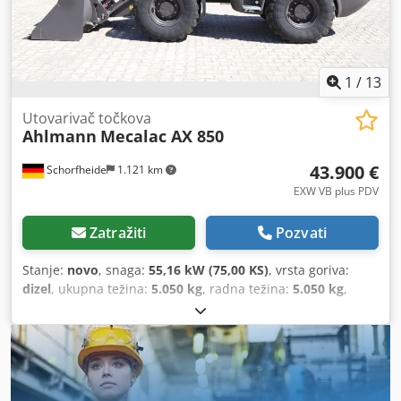
1
/
13
Utovarivač točkova
Ahlmann
Mecalac AX 850
43.900 €
Schorfheide
1.121 km
EXW VB plus PDV
Zatražiti
Pozvati
Stanje:
novo
, snaga:
55,16 kW (75,00 KS)
, vrsta goriva:
dizel
, ukupna težina:
5.050 kg
, radna težina:
5.050 kg
,
Godina proizvodnje:
2023
, radni sati:
1 h
, broj
mašine/vozila:
685239865
, Oprema:
4-u-1 kašika, UVV
bezbednosna provera, kabina, pogon na sve točkove,
standardna lopata, viljuške za palete
, MECALAC-
AHLMANN AKS850 Dimenzije: 5050 kg Širina: 1.850 mm