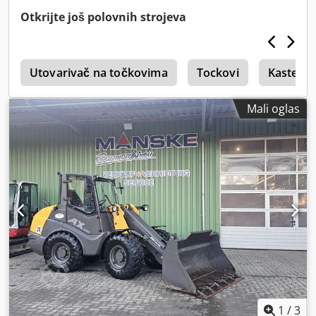
Dkodpfxoy Na H Ne Afior Stanje: Polovan Godina
Otkrijte još polovnih strojeva
proizvodnje: 1999
i
Utovarivač na točkovima
Tockovi
Kaster T
Mali oglas
1
/
3