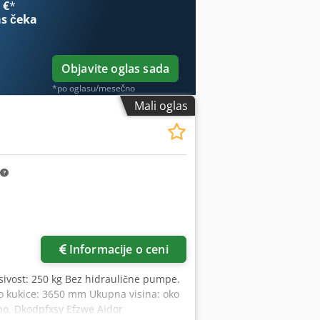
 €
*
s čeka
Objavite oglas sada
*po oglasu/mesečno
Mali oglas
Informacije o ceni
ivost: 250 kg Bez hidraulične pumpe.
do kukice: 3650 mm Ukupna visina: oko
no. Dkodpfxsy Efzwe Aidor