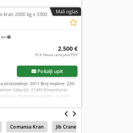
Mali oglas
i kran 2000 kg x 3300
4 km
2.500 €
FCA Fiksna cena plus PDV
Pošalji upit
na proizvodnje: 2011 Broj mašine: 220-
amion Lokacija: 21493 Elmenhorst-
plaćanja: Prethodna uplata – putem
 / Poprečni nosač: oko 3.300 mm Visina
0 mm Dužina nosača za
uključujući valjke: oko 370 mm
2.000 kg Brzina podizanja: 0,30 / 3,00
Comansa Kran
Jib Crane
Lančani dizalice i 
o vitlo / Kuka za teret (levo/desno)