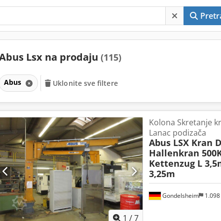
Pretr
Abus Lsx na prodaju
(115)
Abus
Uklonite sve filtere
Kolona Skretanje kr
Lanac podizača
Abus LSX Kran 
Hallenkran 500
Kettenzug L 3,5
3,25m
Gondelsheim
1.098
1
/
7