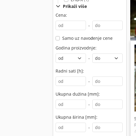
Prikaži više
Cena:
-
Samo uz navođenje cene
Godina proizvodnje:
-
Radni sati [h]:
-
Ukupna dužina [mm]:
-
Ukupna širina [mm]:
-