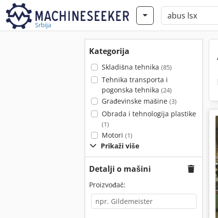
Srbija
Kategorija
Skladišna tehnika
(85)
Tehnika transporta i
pogonska tehnika
(24)
Građevinske mašine
(3)
Obrada i tehnologija plastike
(1)
Motori
(1)
Prikaži više
Detalji o mašini
Proizvođač: