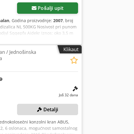
Pošalji upit
nalan
, Godina proizvodnje:
2007
, broj
 dizalica NL 500KG Nosivost pri punom
Dodjyl Sqqepfx Aidekr Iznos: oko 3,5 m
 oko 800 kg Uključuje Abus lančani
učak na 400V 16A Dizalica je
Klikaut
an / Jednošinska
Na raspolaganju su i druge dizalice,
a
kom službom ili lično preuzimanje samo
Još 32 dana
Detalji
jednokolosečni konzolni kran ABUS,
4-2, 6 oslonaca, mogućnost samostalnog