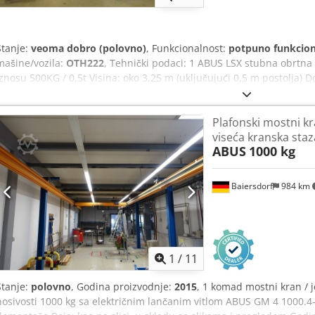
Stanje:
veoma dobro (polovno)
, Funkcionalnost:
potpuno funkcio
mašine/vozila:
OTH222
, Tehnički podaci: 1 ABUS LSX stubna obrtna
iznosu 500KG / 0,5t Visina: oko 3,25 m (uključujući 0,5 m postolja) 
Stub ispod kraka: oko 2,93 m Visina kuke: oko 2,5 m Ukupna težina:
podizač 500KG i anker ploču 100x100 cm Opseg rotacije 270°, priklj
Plafonski mostni kr
demontirana i odmah dostupna Lokacija artikla: 75053 Gondelsheim 
viseća kranska staz
nosivost 80-5000kg, pošaljite upit Pogledajte slike Isporuka kurirs
ABUS
1000 kg
uz prethodnu najavu
Baiersdorf
984 km
1
/
11
Stanje:
polovno
, Godina proizvodnje:
2015
, 1 komad mostni kran / 
nosivosti 1000 kg sa električnim lančanim vitlom ABUS GM 4 1000.