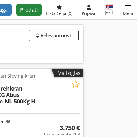
aga
Prodati
Jezik
Lista želja
(0)
Prijava
Meni
Relevantnost
Mali oglas
an Sleving kran
Drehkran
KG
Abus
m NL 500Kg H
 km
3.750 €
Fiksna cena plus PDV