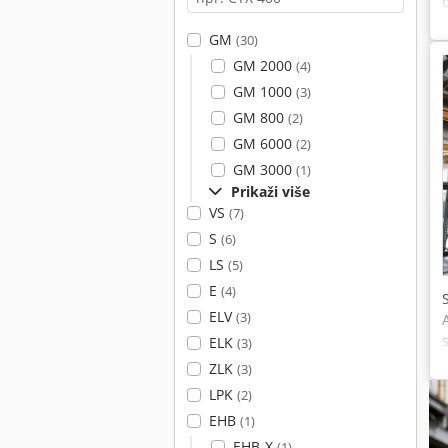
GM
(30)
GM 2000
(4)
GM 1000
(3)
GM 800
(2)
GM 6000
(2)
GM 3000
(1)
Prikaži više
VS
(7)
S
(6)
LS
(5)
E
(4)
ELV
(3)
ELK
(3)
ZLK
(3)
LPK
(2)
EHB
(1)
EHB-X
(1)