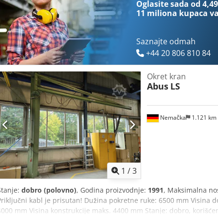
Oglasite sada od 4,49
11 miliona kupaca
va
Saznajte odmah
+44 20 806 810 84
Okret kran
Abus
LS
Nemačka
1.121 km
1
/
3
Stanje:
dobro (polovno)
, Godina proizvodnje:
1991
, Maksimalna nos
Priključni kabl je prisutan! Dužina pokretne ruke: 6500 mm Visina 
4000 mm Visina konstrukcije maks. 4400 mm Stanje: dobro, korišće