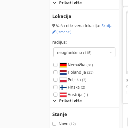
Prikaži više
Lokacija
Vaša otkrivena lokacija:
Srbija
(izmeniti)
radijus:
neograničeno
(115)
Nemačka
(81)
Holandija
(25)
Poljska
(3)
Finska
(2)
Austrija
(1)
Prikaži više
Stanje
Lanac Hoists
Superwinch Vitlo
Konopac
Novo
(12)