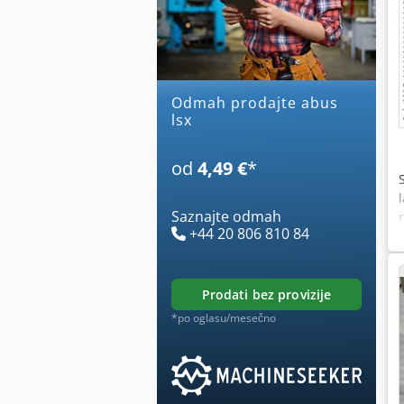
Odmah prodajte abus
lsx
od
4,49 €
*
Saznajte odmah
+44 20 806 810 84
prodati bez provizije
*po oglasu/mesečno