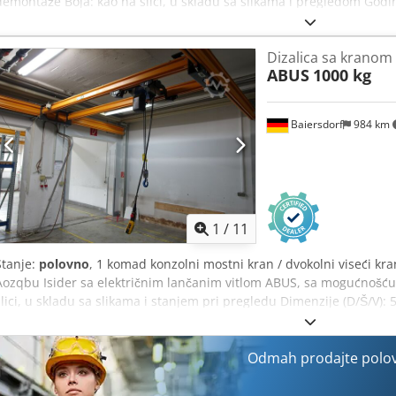
demontaže Boja: kao na slici, u skladu sa slikama i pregledom God
Aidsr Dimenzije (D/Š/V): 1700x400x260 cm Stanje: korišćeno
Dizalica sa kranom
ABUS
1000 kg
Baiersdorf
984 km
1
/
11
Stanje:
polovno
, 1 komad konzolni mostni kran / dvokolni viseći kr
Aozqbu Isider sa električnim lančanim vitlom ABUS, sa mogućnošć
slici, u skladu sa slikama i stanjem pri pregledu Dimenzije (D/Š/V):
Odmah prodajte polo