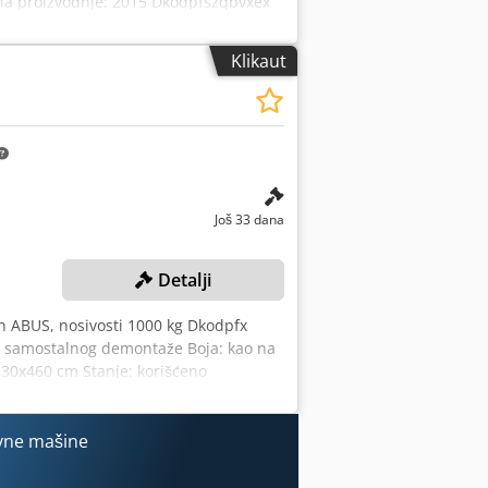
ina proizvodnje: 2015 Dkodpfszqbvxex
Klikaut
Još 33 dana
Detalji
an ABUS, nosivosti 1000 kg Dkodpfx
u samostalnog demontaže Boja: kao na
 530x460 cm Stanje: korišćeno
vne mašine