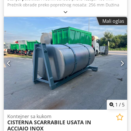
Prečnik obrade preko poprečnog nosača: 256 mm Dužina
obrade: 1250 mm Razmak između centara: 1250 mm Visina
centara: 230 mm Provrt vretena: 55 mm Broj obrtaja
Mali oglas
vretena: 35 - 1800 o/min Csdpfxjxwp Ebe An Horf Težina
mašine: cca 2,7 t Dimenzije mašine D x Š x V: 2,75 x 1,20 x
1,42 m Oprema: Tročeljusna glava Ø250 mm, MULTIFIX
glava sa 3 umeci, fiksna luneta
1
/
5
Kontejner sa kukom
CISTERNA SCARRABILE USATA IN
ACCIAIO INOX