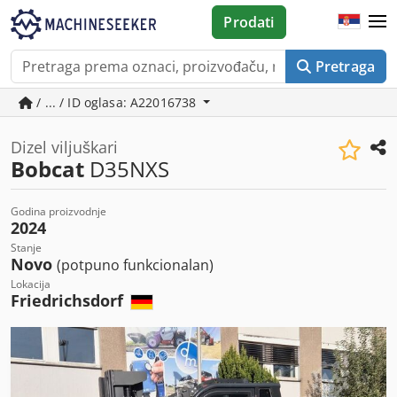
Prodati
Pretraga
/ ... / ID oglasa: A22016738
Dizel viljuškari
Bobcat
D35NXS
Godina proizvodnje
2024
Stanje
Novo
(potpuno funkcionalan)
Lokacija
Friedrichsdorf