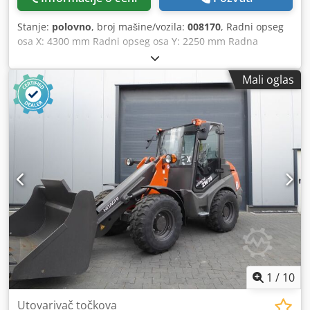
20° DIMENZIJE: Širina kašike: 812 mm Ukupna dužina: 2330
mm Ukupna širina: 820 mm Širina šasije: 810 mm Ukupna
Stanje:
polovno
, broj mašine/vozila:
008170
, Radni opseg
visina: 1420 mm Radijus okretanja: 1400 mm MOTOR:
osa X: 4300 mm Radni opseg osa Y: 2250 mm Radna
Marka motora: RATO Model: 740 Crodpfxsyk Ei Dj An Hsf
površina: nesting sto Snaga glavnog vretena: 9 kW Broj
Maks. snaga: 16,8 kW Maks. broj obrtaja: 3600 o/min
kontrolisanih osa: 4 ose Crjdpfox A Tcujx An Hef Broj glava
Hlađenje: vazdušno Zapremina motornog ulja: 1,7 l Vrsta
Mali oglas
za bušenje: 12 Broj pozicija za alat: 14
goriva: benzin GUSENICE: Gumene gusenice (širina x korak
x broj karika): 200 x 72 x 32 ZAPREMINA REZERVOARA:
Rezervoar za gorivo: 18 l Hidraulično ulje: 30 l CENA: 5.500
€ neto 6.545 € bruto Novo iz fabrike, godina proizvodnje
2025 Moguća isporuka
1
/
10
Utovarivač točkova