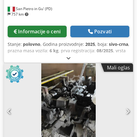
San Pietro in Gu' (PD)
757 km
Informacije o ceni
Pozvati
Stanje:
polovno
, Godina proizvodnje:
2025
, boja:
sivo-crna
,
prazna masa vozila:
6 kg
, prva registracija:
08/2025
, vrsta
goriva:
benzin
, tip prenosa:
mehanički
, NASLOV: POLOVNA
SNADALJIVA CISTERNA OD NERĐAJUĆEG ČELIKA,
Mali oglas
IZOLIRANA, JEDNODJELNA, BIVŠI REZERVAR ZA MLEKO REF:
25-U-102 TIP: inox cisterna DIMENZIJE: UKUPNA SPOLJNA
DUŽINA: 3,70 m UKUPNA SPOLJNA ŠIRINA: 2,10 m Crjdpfx
Anow Tfkms Hsf UKUPNA DUŽINA CISTERNE: 3,05 m
UKUPNA ŠIRINA CISTERNE: 1,85 m VISINA CISTERNE: 1,40
m UKUPNI ZAPREMINA CISTERNE: 6.000 litara TEŽINA:
1.070 kg BOJA: inox (čelik) Uz mogućnost greške i/ili
propusta. Navedene cene su bez PDV-a. Molimo vas da
kontaktirate komercijalu radi ažurirane ponude cena i
uslova. Za više informacija: Loris: 3484773001 URL:
#glispecialistidelloscarrabile SCARRABILI AURORA deluje u