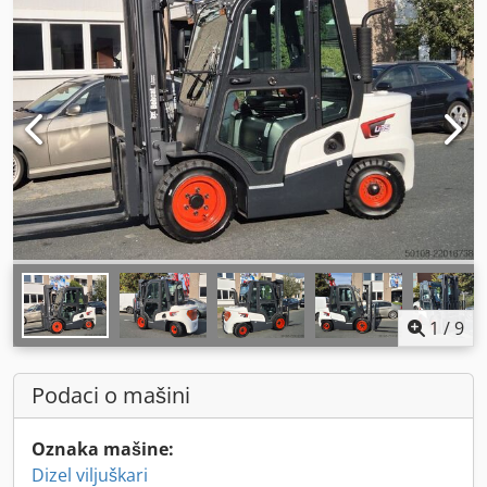
1
/
9
Podaci o mašini
Oznaka mašine:
Dizel viljuškari