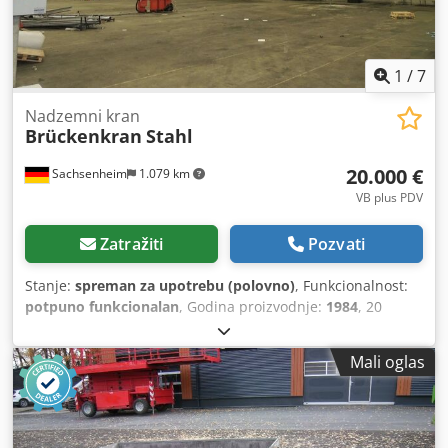
1
/
7
Nadzemni kran
Brückenkran
Stahl
20.000 €
Sachsenheim
1.079 km
VB plus PDV
Zatražiti
Pozvati
Stanje:
spreman za upotrebu (polovno)
, Funkcionalnost:
potpuno funkcionalan
, Godina proizvodnje:
1984
, 20
metara raspona Nosivost 1.000 kg Crjdpfxsumazrs An Hsf
Zelene vođice prikazane na slikama više nisu dostupne.
Mali oglas