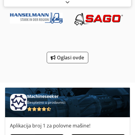
ponudu i može sadržati greške. Ne daje se garancija za sve
navedene podatke. Ova ponuda ne predstavlja
obavezujuću ponudu i može sadržati greške. Ne daje se
garancija za sve navedene podatke. Crsdpozcbnyofx An
Hef
Oglasi ovde
Machineseeker
Besplatno u prodavnici
Aplikacija broj 1 za polovne mašine!