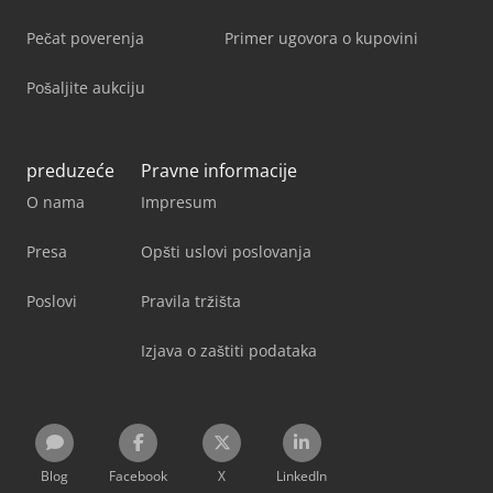
Pečat poverenja
Primer ugovora o kupovini
Pošaljite aukciju
preduzeće
Pravne informacije
O nama
Impresum
Presa
Opšti uslovi poslovanja
Poslovi
Pravila tržišta
Izjava o zaštiti podataka
Blog
Facebook
X
LinkedIn