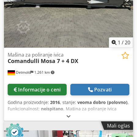
Brzi hod Y osa: 40 m/min Brzi hod Z osa: 36 m/min
Maksimalno opterećenje stola: 500 kg Vreteno: 16.000
ob/min, 30/24kW Držač alata: HSK 63A Hlađenje kroz
vreteno: 18 bar Visina: 3295 mm Credpfx Aoymc Ngen Hef
Širina: 3200 mm Dužina: 4585 mm Težina: 13.500 kg
1
/
20
Mašina za poliranje ivica
Comandulli
Mosa 7 + 4 DX
Detmold
1.261 km
Informacije o ceni
Pozvati
Godina proizvodnje:
2016
, stanje:
veoma dobro (polovno)
,
Funkcionalnost:
neispitano
, Mašina za poliranje ivica
Comandulli Musa 7+4 DX Radni smer: sa desne na levu
stranu - Brzina napredovanja/dovoda (transportna traka):
Mali oglas
0–3 m/min - Širina trake: 600 mm - Radna debljina: 10–80
mm - Minimalna radna širina: 80 mm Crjdpfxezipzgj An