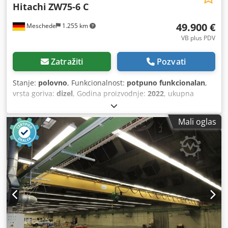
Hitachi
ZW75-6 C
49.900 €
Meschede
1.255 km
VB plus PDV
Zatražiti
Pozvati
Stanje:
polovno
, Funkcionalnost:
potpuno funkcionalan
,
vrsta goriva:
dizel
, Godina proizvodnje:
2022
, ukupna
dužina:
4.985 mm
, tip pogona:
Diesel
, radna širina:
1.650
mm
, utovarivač na točkovima Stanje Tehnički: Novi Prednje
Mali oglas
gume Tip: Air Prednje gume veličina: 12.5/80 Prednje gume
stanje: 80 - 100% Zadnje gume Tip: Air Stanje zadnjih
guma: 80 - 100% kanta za rasuti materijal, Viljuške za
palete Csdpfxeumy Apo An Hsrf