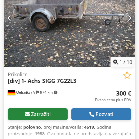
1
/
10
Prikolice
[div]
1- Achs SIGG 7G22L3
300 €
Oelsnitz / V.
974 km
Fiksna cena plus PDV
Zatražiti
Pozvati
Stanje:
polovno
, broj mašine/vozila:
4519
, Godina
proizvodnje:
1988
, Ova ponuda ne predstavlja obavezujuću