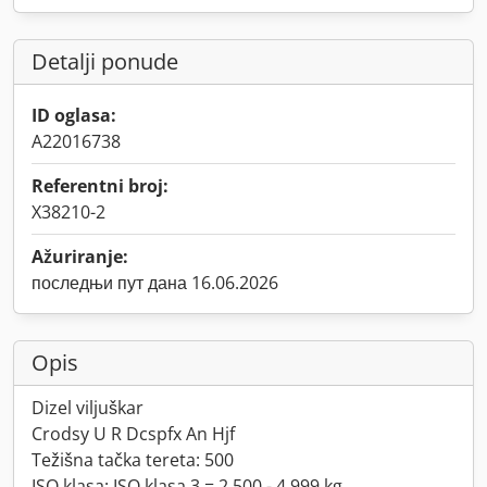
Detalji ponude
ID oglasa:
A22016738
Referentni broj:
X38210-2
Ažuriranje:
последњи пут дана 16.06.2026
Opis
Dizel viljuškar
Crodsy U R Dcspfx An Hjf
Težišna tačka tereta: 500
ISO klasa: ISO klasa 3 = 2.500 - 4.999 kg