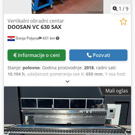
1
/
9
Vertikalni obradni centar
DOOSAN
VC 630 5AX
Donja Poljana
431 km
Informacije o ceni
Pozvati
Stanje:
polovno
, Godina proizvodnje:
2018
, radni sati:
10.104 h
, udaljenost pomeranja ose X:
650 mm
, Y osa hod:
765 mm
, radni hod Z-ose:
520 mm
, brzi hod po X-osi:
40
m/min
, brzo pomeranje po Y-osi:
40 m/min
, brzi pomak Z-
Mali oglas
osovine:
36 m/min
, Oprema:
transportna traka za
strugotinu
, DOOSAN VC 630 5AX (5-osna glodalica/obradni
centar) Model: VC 630 5AX CNC upravljač: HEIDENHAIN
TNC640 NC Godina proizvodnje: 2018 Stanje: Polovno,
veoma dobro, u radu Radnih sati: 26.290 h Sati vretena:
10.104 h X osa: 650 mm Y osa: 765 mm Z osa: 520 mm A
osa: +30° do -120° C osa: 360° Brzi hod X osa: 40 m/min