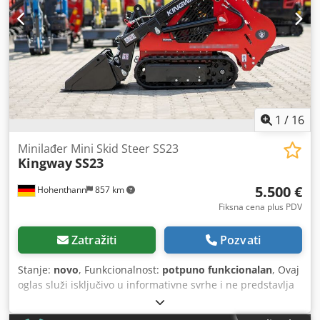
1
/
16
Minilađer Mini Skid Steer SS23
Kingway
SS23
5.500 €
Hohenthann
857 km
Fiksna cena plus PDV
Zatražiti
Pozvati
Stanje:
novo
, Funkcionalnost:
potpuno funkcionalan
, Ovaj
oglas služi isključivo u informativne svrhe i ne predstavlja
ponudu u pravnom smislu. Model KINGWAY SS23 je
moderan mini guseničar sa bočnim upravljanjem, razvijen