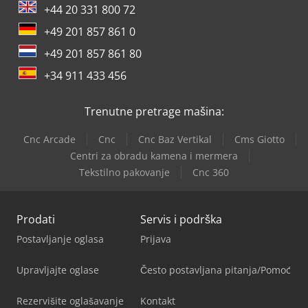
+44 20 331 800 72
+49 201 857 861 0
+49 201 857 861 80
+34 911 433 456
Trenutne pretrage mašina:
Cnc Arcade
Cnc
Cnc Baz Vertikal
Cms Giotto
Centri za obradu kamena i mermera
Tekstilno pakovanje
Cnc 360
Prodati
Servis i podrška
Postavljanje oglasa
Prijava
Upravljajte oglase
Često postavljana pitanja/Pomoć
Rezervišite oglašavanje
Kontakt