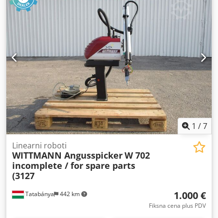
1
/
7
Linearni roboti
WITTMANN Angusspicker
W 702
incomplete / for spare parts
(3127
1.000 €
Tatabánya
442 km
Fiksna cena plus PDV