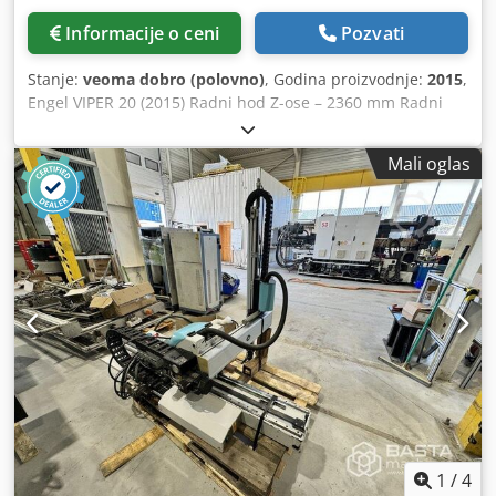
Informacije o ceni
Pozvati
Stanje:
veoma dobro (polovno)
, Godina proizvodnje:
2015
,
Engel VIPER 20 (2015) Radni hod Z-ose – 2360 mm Radni
hod Y-ose – 1500 mm Izvlaka X-ose – 700 mm Cjdpfxsxy
Rars Amverf Domet X-ose od fiksne prihvatne ploče – 925
Mali oglas
mm C-osovina pneumatska rotaciona osovina – da Nazivna
nosivost – 25 kg Zatvaračka sila brizgalice – 55–340
američkih tona
1
/
4