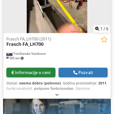
1
/
6
Frasch FA_LH700 (2011)
Frasch
FA_LH700
Trenčianske Stankovce
585 km
Informacije o ceni
Pozvati
Stanje:
veoma dobro (polovno)
, Godina proizvodnje:
2011
,
Funkcionalnost:
potpuno funkcionalan
, Oprema:
dokumentacija/priručnik
, Dimenzije (m): 2,6 × 0,51 × 1,35
(D × Š × V) Credpfxezht Nrj Amvjf