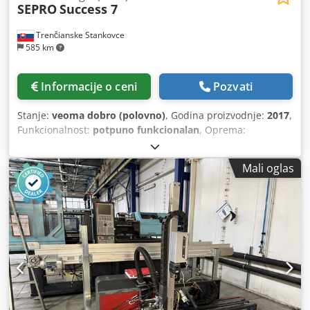
SEPRO
Success 7
Trenčianske Stankovce
585 km
Informacije o ceni
Pozvati
Stanje:
veoma dobro (polovno)
, Godina proizvodnje:
2017
,
Funkcionalnost:
potpuno funkcionalan
, Oprema:
dokumentacija/priručnik
, Sepro Success 7 Broj osa: 3
Crjdpox Ec E Rofx Amvof Dohvat: 1000 mm Nosivost: 3 kg X
Mali oglas
= 1000 mm Y = 400 mm Z = 800 mm C = R1 pneumatski
Euromap 67: da Pneumatski krug: 1 Robot je odmah
dostupan