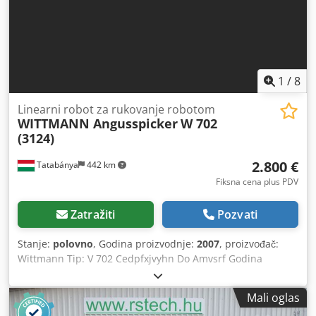
1
/
8
Linearni robot za rukovanje robotom
WITTMANN Angusspicker
W 702
(3124)
2.800 €
Tatabánya
442 km
Fiksna cena plus PDV
Zatražiti
Pozvati
Stanje:
polovno
, Godina proizvodnje:
2007
, proizvođač:
Wittmann Tip: V 702 Cedpfxjvyhn Do Amvsrf Godina
proizvodnje: 2007 da pogledate i isprobate!!
Mali oglas