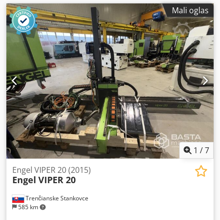
Mali oglas
1
/
7
Engel VIPER 20 (2015)
Engel
VIPER 20
Trenčianske Stankovce
585 km