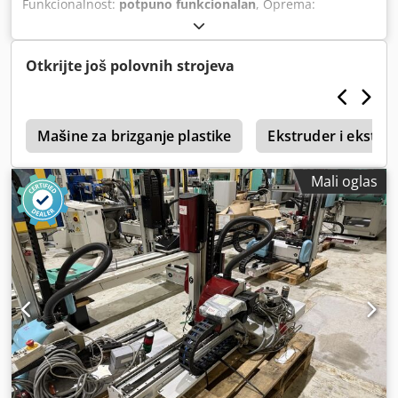
Funkcionalnost:
potpuno funkcionalan
, Oprema:
dokumentacija/priručnik
, Broj osovina: 3 Cedox Edm
Nspfx Amverf Dohvat: 1000 mm Nosivost: 3 kg
Otkrijte još polovnih strojeva
a
Mašine za brizganje plastike
Ekstruder i ekstruz
Mali oglas