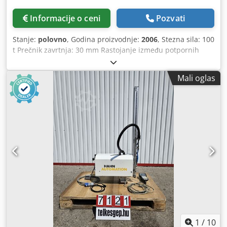
Informacije o ceni
Pozvati
Stanje:
polovno
, Godina proizvodnje:
2006
, Stezna sila: 100
t Prečnik zavrtnja: 30 mm Rastojanje između potpornih
stubova V: 420 mm Codpozg U I Hsfx Amvjrf Rastojanje
između potpornih šipki H: 420 mm Izvedba: Horizontalna
Mali oglas
Pogon: Hidraulični
1
/
10