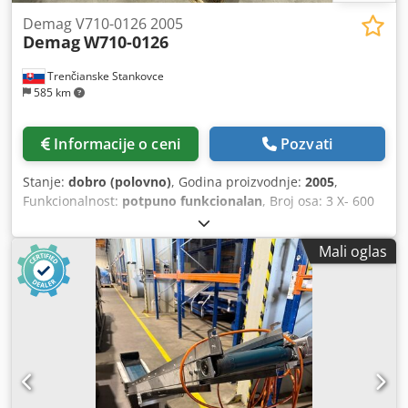
Demag V710-0126 2005
Demag
W710-0126
Trenčianske Stankovce
585 km
Informacije o ceni
Pozvati
Stanje:
dobro (polovno)
, Godina proizvodnje:
2005
,
Funkcionalnost:
potpuno funkcionalan
, Broj osa: 3 X- 600
mm Cjdpsxp Nu Tsfx Amverf Y-800 mm Z- 1500 mm
Mali oglas