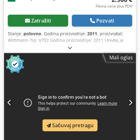
Fiksna cena plus PDV
Zatražiti
Pozvati
Stanje:
polovno
, Godina proizvodnje:
2011
, proizvođač:
Wittmann Tip: V702 Godina proizvodnje: 2011 Uređaj je
potpuno funkcionalan, može se pregledati i testirati! Bez
programskih kontrola! Crodjvyhpbopfx Amvof
Mali oglas
Sačuvaj pretragu