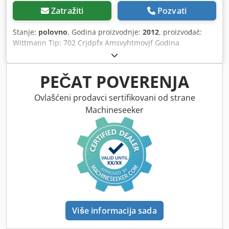
Zatražiti
Pozvati
Stanje:
polovno
, Godina proizvodnje:
2012
, proizvođač:
Wittmann Tip: 702 Crjdpfx Amsvyhtmovjf Godina
proizvodnje: 2012
PEČAT POVERENJA
Ovlašćeni prodavci sertifikovani od strane
Machineseeker
Više informacija sada