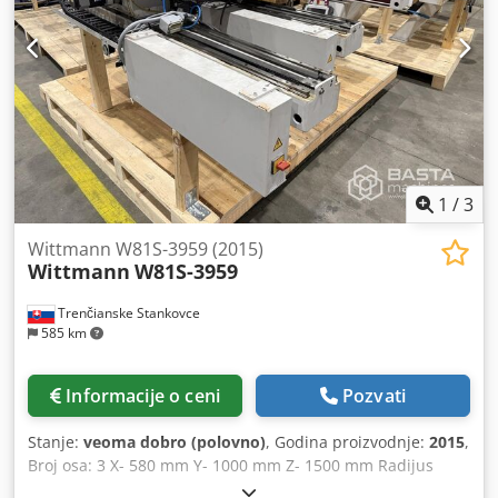
1
/
3
Wittmann W81S-3959 (2015)
Wittmann
W81S-3959
Trenčianske Stankovce
585 km
Informacije o ceni
Pozvati
Stanje:
veoma dobro (polovno)
, Godina proizvodnje:
2015
,
Broj osa: 3 X- 580 mm Y- 1000 mm Z- 1500 mm Radijus
kretanja: 1500 mm Nosivost: 3 kg Crsdsy Ud Hdepfx Amvef