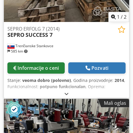
1
/
2
SEPRO ERFOLG 7 (2014)
SEPRO
SUCCESS 7
Trenčianske Stankovce
585 km
Informacije o ceni
Pozvati
Stanje:
veoma dobro (polovno)
, Godina proizvodnje:
2014
,
Funkcionalnost:
potpuno funkcionalan
, Oprema:
dokumentacija/priručnik
, Sepro SR SUCCESS 7 S3 Crodpex
Eighsfx Amvsf Broj osa: 3 Domet: 1000 mm Nosivost: 3 kg
Mali oglas