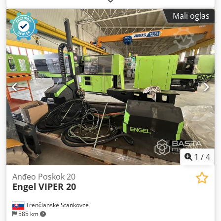
mm Y: 2600 mm Z: 4000 mm + pneumatska C-os Domet:
Mali oglas
4000 mm Nosivost: 41 kg Robot poseduje NOVU CPU i nove
baterije, i temeljno je testiran od strane Wittmann
tehničara u našem izložbenom prostoru.
1
/
4
Anđeo Poskok 20
Engel
VIPER 20
Trenčianske Stankovce
585 km