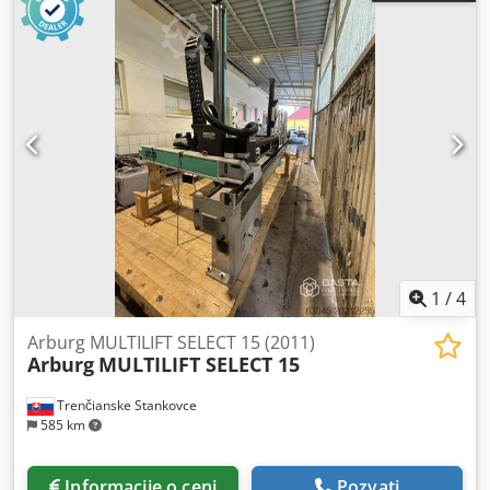
transportera (3×42V AC do 3×550V AC) 3. Sigurnosni
komplet za pristupna vrata 4. 1× transporter
1
/
4
Arburg MULTILIFT SELECT 15 (2011)
Arburg
MULTILIFT SELECT 15
Trenčianske Stankovce
585 km
Informacije o ceni
Pozvati