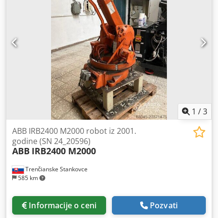
1
/
3
ABB IRB2400 M2000 robot iz 2001.
godine (SN 24_20596)
ABB
IRB2400 M2000
Trenčianske Stankovce
585 km
Informacije o ceni
Pozvati