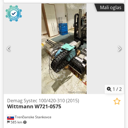
Mali oglas
1
/
2
Demag Systec 100/420-310 (2015)
Wittmann
W721-0575
Trenčianske Stankovce
585 km