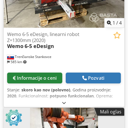
1
/
4
Wemo 6-5 eDesign, linearni robot
Z=1300mm (2020)
Wemo
6-5 eDesign
Trenčianske Stankovce
585 km
Informacije o ceni
Pozvati
Stanje:
skoro kao nov (polovno)
, Godina proizvodnje:
2020
, Funkcionalnost:
potpuno funkcionalan
, Oprema:
dokumentacija/priručnik
, Broj osovina: 3 Cedpfx Amex
Urvtsvjrf Domet: 1300 mm Nosivost: 4 kg X = 300 mm Y =
Mali oglas
1000 mm Z = 1300 mm