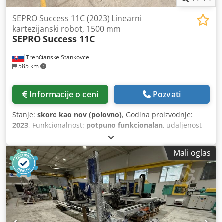
SEPRO Success 11C (2023) Linearni
kartezijanski robot, 1500 mm
SEPRO
Success 11C
Trenčianske Stankovce
585 km
Informacije o ceni
Pozvati
Stanje:
skoro kao nov (polovno)
, Godina proizvodnje:
2023
, Funkcionalnost:
potpuno funkcionalan
, udaljenost
pomeranja ose X:
1.500 mm
, Y osa hod:
500 mm
, radni
hod Z-ose:
1.000 mm
, Oprema:
dokumentacija/priručnik
,
Mali oglas
SEPRO Success 11C (2023) Linearni kartezijanski robot,
1500 mm Broj osa: 3 X = 1500 mm Y = 500 mm Z = 1000 mm
Nosivost: 5 kg Euromap 67 Više informacija na
fotografijama ovog robota, dostupni su kompletni
priručnici. SEPRO SUCCESS 11 - Tehničke karakteristike
(sažetak) Tip robota: Success 11 Serijski broj: R009519
Mehanika 1. Nosivost: 5 kg 2. Težina robota: 204 kg 3.