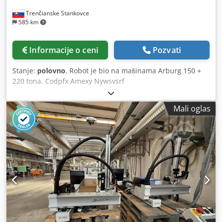
Trenčianske Stankovce
585 km
Informacije o ceni
Pozvati
Stanje:
polovno
, Robot je bio na mašinama Arburg 150 +
220 tona. Codpfx Amexy Nywsvsrf
Mali oglas