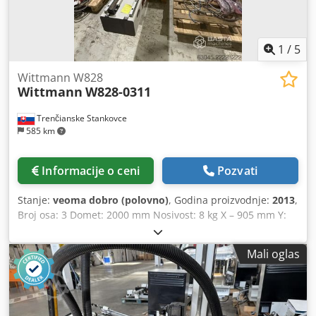
1
/
5
Wittmann W828
Wittmann
W828-0311
Trenčianske Stankovce
585 km
Informacije o ceni
Pozvati
Stanje:
veoma dobro (polovno)
, Godina proizvodnje:
2013
,
Broj osa: 3 Domet: 2000 mm Nosivost: 8 kg X – 905 mm Y:
1200 mm Z: 2000 mm sa konzolom Model: Wittmann W828-
311 Upravljanje: CNC 8.2 Glavne specifikacije 1. Broj osa: 4
Mali oglas
(X, Y, Z + pneumatska C-os) 2. Z-hod: 2000 mm 3. Y-hod:
1200 mm 4. X-hod: 905 mm 5. C-os: 0–90°, 15 Nm,
pneumatska 6. B-os: Servo 7. A-os: Nije instalirana Oprema
1. Euromap standardni nosač za montažu (visina 500 mm)