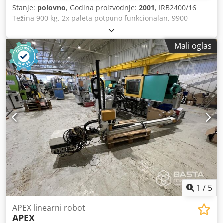
Stanje:
polovno
, Godina proizvodnje:
2001
, IRB2400/16
Težina 900 kg, 2x paleta potpuno funkcionalan, 9900
radnih sati, kablovi, teachpendant, nosivost 16 kg, dohvat:
2,4 m Crjdpfxjxq Aaxs Amvsf
Mali oglas
1
/
5
APEX linearni robot
APEX