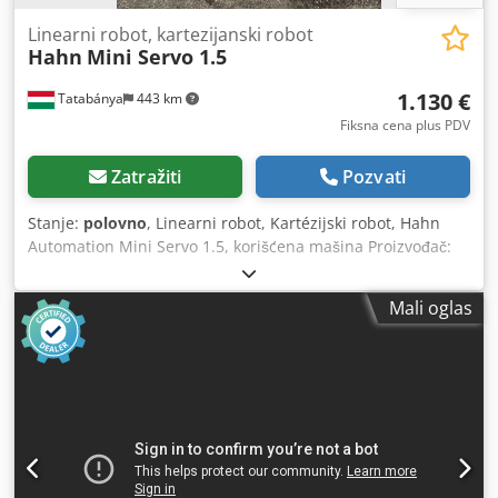
Linearni robot, kartezijanski robot
Hahn
Mini Servo 1.5
1.130 €
Tatabánya
443 km
Fiksna cena plus PDV
Zatražiti
Pozvati
Stanje:
polovno
, Linearni robot, Kartézijski robot, Hahn
Automation Mini Servo 1.5, korišćena mašina Proizvođač:
Hahn Automation Model: Mini Servo 1.5 Godina
proizvodnje: 2005 Radni pritisak: 6 bara Električne
Mali oglas
karakteristike: 230 V, 50 Hz, 80 VA Ukupne dimenzije:
Širina: 670 mm Dubina: 270 mm Credszqa H Nspfx Amvsf
Visina: 1300 mm Robot nije testiran. Prodaje se u stanju u
kojem se nalazi, kao što je prikazano na fotografijama.