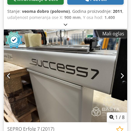
Stanje:
veoma dobro (polovno)
, Godina proizvodnje:
2011
,
udaljenost pomeranja ose X:
900 mm
, Y osa hod:
1.400
mm
, radni hod Z-ose:
2.800 mm
, ukupna težina:
450 kg
,
Oprema:
dokumentacija/priručnik
, Broj osovina: 3
Mali oglas
Crjdoxn Rg Uspfx Amvef Dohvat: 2800 mm Nosivost: 15 kg X
- 900 mm Y - 1400 mm Z - 2800 mm C - 90°
1
/
8
SEPRO Erfolg 7 (2017)