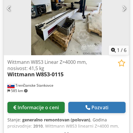
1
/
6
Wittmann W853 Linear Z=4000 mm,
nosivost: 41,5 kg
Wittmann
W853-0115
Trenčianske Stankovce
585 km
Informacije o ceni
Pozvati
Stanje:
generalno remontovan (polovan)
, Godina
proizvodnje:
2010
, Wittmann W853 linearni Z=4000 mm,
nosivost: 41,5 kg Codpfjwnfmfsx Amvjrf Broj osa: 3 X: 1500