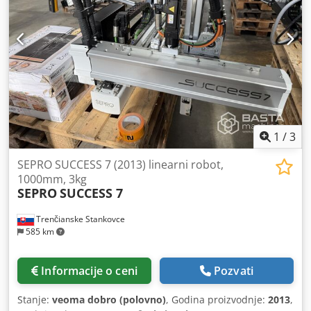
2. 4 vakuum kruga 3. Venturi vakuum generator sa
funkcijom produvavanja 4. 2 dodatna ventila za
provetravanje alata 5. Y-os brza spojnica prema LEGO
specifikaciji 6. VDMA E12 interfejs (LEGO specifikacija) 7.
Sinhronizacija pomoću transportne trake (band takt) 8.
Digitalni I/O br. 1 i br. 3 Crjdpjzhni Tsfx Amvsf 9.
Operaterski interfejs na danskom jeziku 10. Uputstvo za
upotrebu na danskom jeziku
1
/
3
SEPRO SUCCESS 7 (2013) linearni robot,
1000mm, 3kg
SEPRO
SUCCESS 7
Trenčianske Stankovce
585 km
Informacije o ceni
Pozvati
Stanje:
veoma dobro (polovno)
, Godina proizvodnje:
2013
,