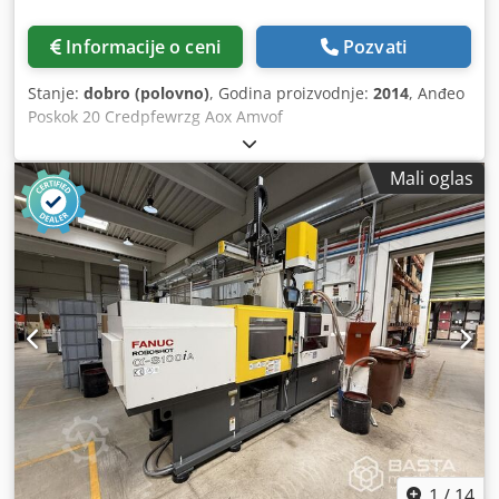
Informacije o ceni
Pozvati
Stanje:
dobro (polovno)
, Godina proizvodnje:
2014
, Anđeo
Poskok 20 Credpfewrzg Aox Amvof
Mali oglas
1
/
14