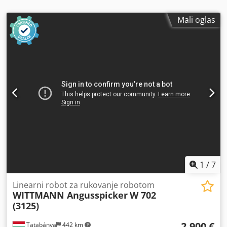
Mali oglas
1
/
7
Linearni robot za rukovanje robotom
WITTMANN Angusspicker
W 702
(3125)
2.900 €
Tatabánya
442 km