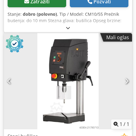
Zatražiti
Pozvati
Stanje:
dobro (polovno)
, Tip / Model: CM10/55 Prečnik
bušenja: do 10 mm Stezna glava: bušilica Opseg brzine:
460 do 2.190 o/min (?) Hod: 100 mm Radijalni doseg: 220
mm Stol: 275 x 220 mm Ukupna priključna snaga: 0,4 kW
Mali oglas
Dodatna oprema/komponente: stezna glava Stanje: dobro
Težina: 125 kg Dimenzije: 330 x 750 x 660 mm
Dcjdjznrnyopfx Af Rok
1
/
1