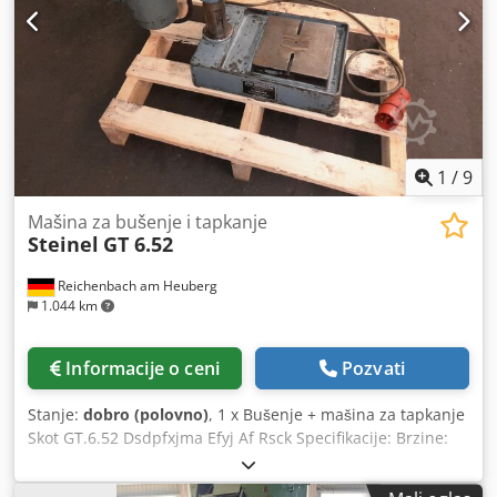
1
/
9
Mašina za bušenje i tapkanje
Steinel
GT 6.52
Reichenbach am Heuberg
1.044 km
Informacije o ceni
Pozvati
Stanje:
dobro (polovno)
, 1 x Bušenje + mašina za tapkanje
Skot GT.6.52 Dsdpfxjma Efyj Af Rsck Specifikacije: Brzine:
500/630/1000/1250 rpm Performanse u čeliku: M 6 ..max.
Klešta prečnika stega: 10 mm Mašina se može posmatrati