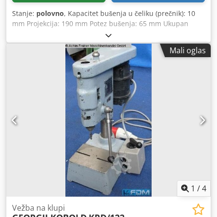
Stanje:
polovno
, Kapacitet bušenja u čeliku (prečnik): 10
mm Projekcija: 190 mm Potez bušenja: 65 mm Ukupan
zahtev za napajanje: 0,5 kW Težina aparata oko.: 0,05 t
Dimenzije oko.: 0.3 x 0.7 x 0.7 m Prečnik kolone: 80 mm
Mali oglas
Mašinska ploča za stopala:: Da Površina stola: 300 x 250
mm Djdpfeh Ra Nxjx Af Reck Podešavanje visine: 0 - 280
mm Brzine: 950 - 2000 rpm Starija veoma robusna bušilica
sa stezanjem žlebova u mašinskom stopalu, bušilicom čak i
Oblast stezanja od (300 x 250 mm). Mahiniranje radnih
mesta sa visinom od( 1 mm - 260 mm ), kao i dubina
bušenja od 65 mm sa projekcijom vretena za bušenje od
190 mm. Stanje je dobro u skladu sa godinama.
1
/
4
Vežba na klupi