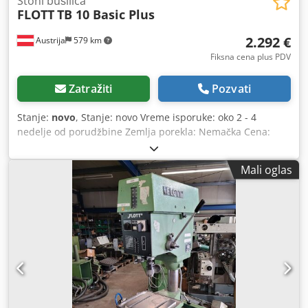
Stoni bušilica
FLOTT
TB 10 Basic Plus
2.292 €
Austrija
579 km
Fiksna cena plus PDV
Zatražiti
Pozvati
Stanje:
novo
, Stanje: novo Vreme isporuke: oko 2 - 4
nedelje od porudžbine Zemlja porekla: Nemačka Cena:
2292,56 € Kapacitet bušenja u konstrukcionom čeliku: 10
mm Prihvat: B 16 Izbačaj: 220 mm Broj obrtaja: 250 - 3000
Mali oglas
o/min Motor: 0,45 kW Dužina: 320 mm Širina: 520 mm
Visina: 820 mm Težina: 44 kg Dcsdpfoy Hf Rbsx Af Rsk Hod
vretena: 60 mm Udaljenost vreteno - sto: 140 - 315 mm Sto:
300 x 250 mm Prečnik stuba: 70 mm
Kontinuirani/normalan kapacitet bušenja: 10/12 (u
E335/ST60) Robustni, visokokvalitetni i nagnuti rotacioni
poklopac za lako očitavanje broja obrtaja LED osvetljenje
Brzo podesivi i ergonomski graničnik dubine bušenja
Besprekorno podešavanje broja obrtaja centralnim točkom
Taster za hitno zaustavljanje (NOT-AUS) Termalna zaštita