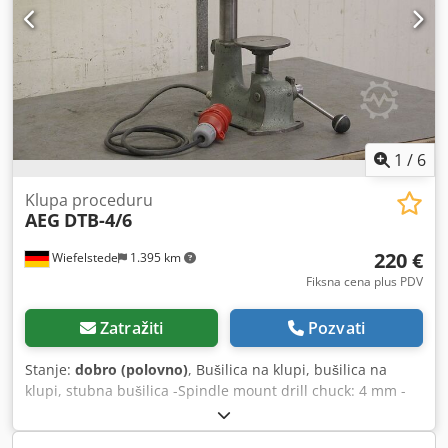
1
/
6
Klupa proceduru
AEG
DTB-4/6
220 €
Wiefelstede
1.395 km
Fiksna cena plus PDV
Zatražiti
Pozvati
Stanje:
dobro (polovno)
, Bušilica na klupi, bušilica na
klupi, stubna bušilica -Spindle mount drill chuck: 4 mm -
Klempavi sto: Ø 125 mm -Projekcija: 105 mm Dcedpfod Nia
Esx Af Rok -Brzine: 1400 rpm -Prečnik stuba: 41 mm -Potez