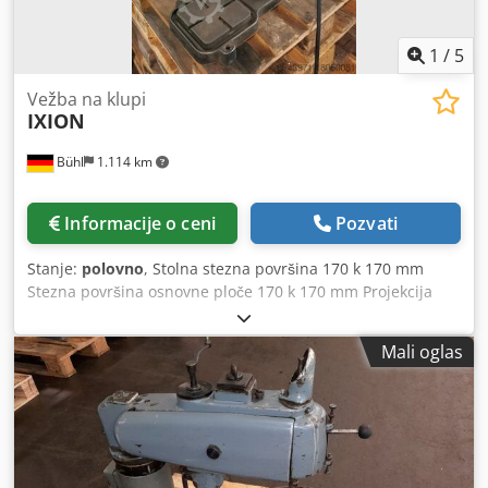
1
/
5
Vežba na klupi
IXION
Bühl
1.114 km
Informacije o ceni
Pozvati
Stanje:
polovno
, Stolna stezna površina 170 k 170 mm
Stezna površina osnovne ploče 170 k 170 mm Projekcija
185 mm Hod perom 65 mm Brzine vretena: 500 / 896 /
1473 / 2428 rpm Dedpfx Ajvh Nbbsf Reck Prečnik kolone 65
Mali oglas
mm Ukupna snaga 0.37 kV