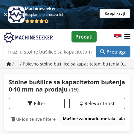
Machineseeker
Ka aplikaciji
Besplatno u prodavnici
Prodati
Pretraga
/ ... / Polovno stolne bušilice sa kapacitetom bušenja 0-10
Stolne bušilice sa kapacitetom bušenja
0-10 mm na prodaju
(19)
Filter
Relevantnost
Mašine za obradu metala i alatne
Uklonite sve filtere