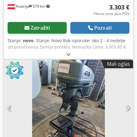
3.303 €
Austrija
579 km
Fiksna cena plus PDV
Zatražiti
Pozvati
Stanje:
novo
, Stanje: Novo Rok isporuke: oko 2 - 4 nedelje
od poručivanja Zemlja porekla: Nemačka Cena: 3.303,85 €
Kapacitet bušenja u konstrukcionom čeliku: 6 mm Prihvat:
B12 Radijus: 220 mm Obrtaji: 100 - 10.000 o/min Motor:
Mali oglas
0,54 kW Kapacitet za navoje: M5 Dužina: 452 mm Širina:
700 mm Visina: 1130 mm Težina: 44 kg Hod pinole: 60 mm
Rastojanje vreteno - sto: 140 - 315 mm Radni sto: 300 x 250
mm Prečnik stuba: 70 mm Stalni/normalni kapacitet
bušenja: 6/8 (u E335/ST60) Uređaj za narezivanje navoja
Upravljački panel sa OLED ekranom Dodpoy Hf Rhjfx Af
Rjck Robusni, visokokvalitetni poklopac glave bušilice sa
ergonomski nagnutim prednjim delom LED osvetljenje Brzo
podesiv, ergonomski graničnik dubine bušenja
Besprekorno podešavanje obrtaja preko centralnog
rotacionog dugmeta Taster za hitno zaustavljanje Termička
zaštita od preopterećenja Zaustavljanje vretena Zaštita za