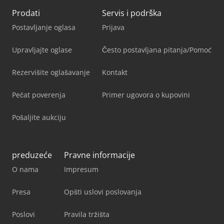
Prodati
Servis i podrška
Postavljanje oglasa
Prijava
Upravljajte oglase
Često postavljana pitanja/Pomoć
Rezervišite oglašavanje
Kontakt
Pečat poverenja
Primer ugovora o kupovini
Pošaljite aukciju
preduzeće
Pravne informacije
O nama
Impresum
Presa
Opšti uslovi poslovanja
Poslovi
Pravila tržišta