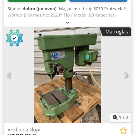
Stanje:
dobro (polovno)
, Magacinski broj: 3030 Proizvođač:
Wörner Broj mašine: 26207 Tip / Model: B8 Kapacitet
bušenja: do 10 mm Prihvat vretena: stezna glava za
bušilicu Opseg obrtaja: 780 do 10.000 o/min Djdpfx Ajxfa
Mali oglas
Upef Rjck Hod: 70 mm Izbačaj: mm Radna površina stola:
240 x 220 mm Podešavanje glave: Postolje mašine: 320 x
430 mm mm Ukupna priključna snaga: kW Pribor/Oprema:
stezna glava za bušilicu Stanje: veoma dobro Težina: 120
kg Dimenzije sa stolom: 600 x 800 x 1.200 mm Površina
postolja stola: 560 x 720 mm
1
/
2
Vežba na klupi