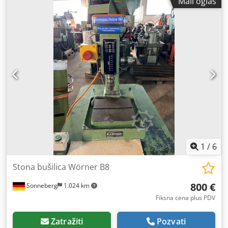
Mali oglas
pod napajanjem.
1
/
6
Stona bušilica Wörner B8
800 €
Sonneberg
1.024 km
Fiksna cena plus PDV
Zatražiti
Pozvati