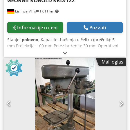
GEORGII KOBOLD
KRD/122
Eislingen/Fils
1.011 km
Informacije o ceni
Pozvati
Stanje:
polovno
, Kapacitet bušenja u čeliku (prečnik): 5
mm Projekcija: 100 mm Potez bušenja: 30 mm Operativni
napon: 220/380 V Brzina: 2820 rpm Sto za stezanje: 170 x
120 mm Visina radnog dela - max.: 120 mm Ukupan zahtev
Mali oglas
za napajanje: 200 W Mašinska težina oko.: 35 kg Dcjdpfx
Afecxxmlo Rjk Dimenzije oko.: 0.25 x 0.43 x 0.5 m Starija
robusna bušilica sa stegnutim žlebovima u mašinskom
stopalu, bušilicom čak i Stegnuto područje od (170 x 120
mm). Mahiniranje radnih mesta sa visinom( 1 mm - 120
mm ), kao i dubina bušenja od 30 mm i raspon od preko
180 stepeni, sa projekcijom vretena bušenja od 100 mm.
Stanje je dobro u skladu sa godinama.