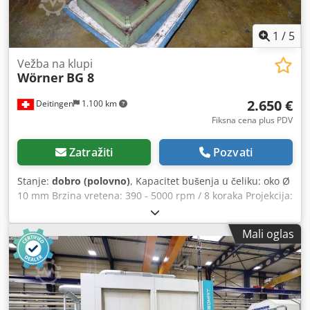
1
/
5
Vežba na klupi
Wörner
BG 8
2.650 €
Deitingen
1.100 km
Fiksna cena plus PDV
Zatražiti
Pozvati
Stanje:
dobro (polovno)
, Kapacitet bušenja u čeliku: oko Ø
10 mm Brzina vretena: 390 - 5000 rpm / 8 koraka Projekcija:
180 mm Držač alata: MK 2 Quill potez: 70 mm Površina za
stezanje stola: 240 x 220 mm Težina: oko 80 kg Dimenzije
Mali oglas
W x D x H: oko 400 x 500 x 800 mm Djdorypb Sopfx Af Rock
bez auta!