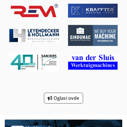
Mašine Za Brušenje Cilindar
Mašine Za Brušenje Crva
Mašine Za Brušenje Kalibracije
Mašine Za Brušenje Kamena
Mašine Za Brušenje Nož
Mašine Za Brušenje Radilice
Mašine Za Brušenje Stakla
Mašine Za Brušenje Uzor
Prostor Za Proizvodnju
Oglasi ovde
Unutrašnja Nit Mašina Za Rezanje
Vađenje Sistem Za Brušenje Prašine