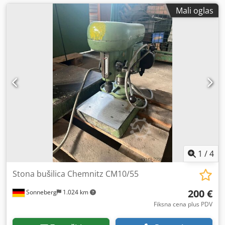
Mali oglas
1
/
4
Stona bušilica Chemnitz CM10/55
200 €
Sonneberg
1.024 km
Fiksna cena plus PDV