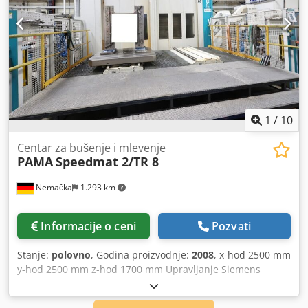
1
/
10
Centar za bušenje i mlevenje
PAMA
Speedmat 2/TR 8
Nemačka
1.293 km
Informacije o ceni
Pozvati
Stanje:
polovno
, Godina proizvodnje:
2008
, x-hod 2500 mm
y-hod 2500 mm z-hod 1700 mm Upravljanje Siemens
Sinumerik 840 D maksimalna težina obratka 6000 kg
prečnik vretena 130 mm hod pinole 700 mm prihvat alata