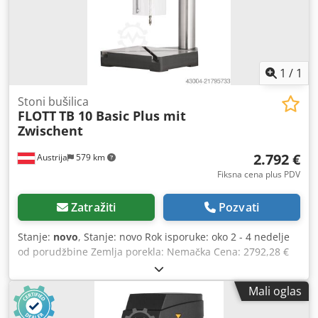
1
/
1
Stoni bušilica
FLOTT
TB 10 Basic Plus mit
Zwischent
2.792 €
Austrija
579 km
Fiksna cena plus PDV
Zatražiti
Pozvati
Stanje:
novo
, Stanje: novo Rok isporuke: oko 2 - 4 nedelje
od porudžbine Zemlja porekla: Nemačka Cena: 2792,28 €
Kapacitet bušenja u konstrukcionom čeliku: 10 mm Prihvat:
B 16 Dcodpfx Aey Hf Rzjf Rsk Radijus: 220 mm Obrtaji: 250
Mali oglas
- 3000 o/min Motor: 0,45 kW Dužina: 320 mm Širina: 520
mm Visina: 820 mm Težina: 44 kg Hod vretena: 60 mm