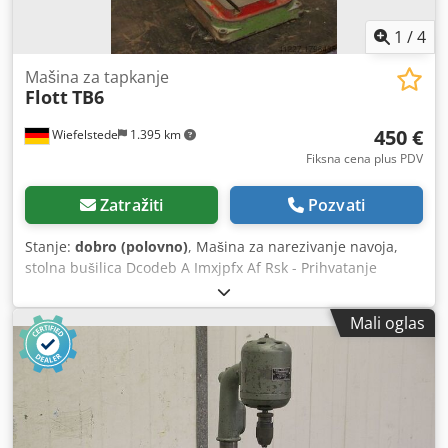
1
/
4
Mašina za tapkanje
Flott
TB6
450 €
Wiefelstede
1.395 km
Fiksna cena plus PDV
Zatražiti
Pozvati
Stanje:
dobro (polovno)
, Mašina za narezivanje navoja,
stolna bušilica Dcodeb A Imxjpfx Af Rsk - Prihvatanje
vretena: B12 - Glava za narezivanje navoja: Tapmatic 30 X
M1,5-M7 - Izbačaj: 165 mm - Snaga motora: 0,25 kW -
Mali oglas
Težina: 60 kg