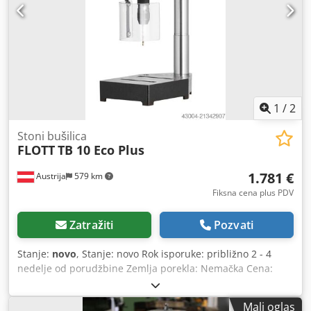
0, 85 m Bušilica pero opremljena steznom glavom 1 -
16mm Okretni sto *
1
/
2
Stoni bušilica
FLOTT
TB 10 Eco Plus
1.781 €
Austrija
579 km
Fiksna cena plus PDV
Zatražiti
Pozvati
Stanje:
novo
, Stanje: novo Rok isporuke: približno 2 - 4
nedelje od porudžbine Zemlja porekla: Nemačka Cena:
1.781,01 € Kapacitet bušenja u konstrukcionom čeliku: 10
mm Prihvat: B 16 Dodirno rastojanje: 180 mm Obrtaji: 250 -
Mali oglas