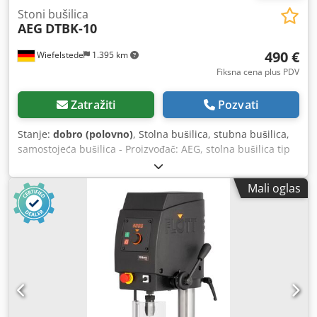
Stoni bušilica
AEG
DTBK-10
490 €
Wiefelstede
1.395 km
Fiksna cena plus PDV
Zatražiti
Pozvati
Stanje:
dobro (polovno)
, Stolna bušilica, stubna bušilica,
samostojeća bušilica - Proizvođač: AEG, stolna bušilica tip
DTBK-10 - Radni sto: 175 x 175 mm - Stezna čaura vretena:
stezni prihvat B16 Dcjdohfavqopfx Af Rsk - Izlet: 200 mm -
Mali oglas
Stub: prečnik 60 mm - Hod vretena: 70 mm - Motor: 0,25
kW / 2800 obrt/min - Napon: 380 V - Dimenzije:
580/590/H730 mm - Težina: 60 kg