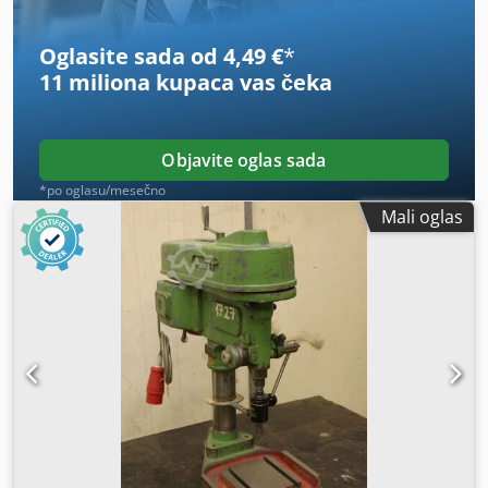
Oglasite sada od 4,49 €
*
11 miliona kupaca
vas čeka
Objavite oglas sada
*po oglasu/mesečno
Mali oglas