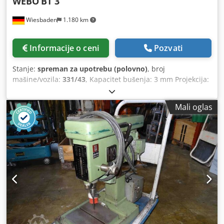
WEBO
BT 3
Wiesbaden
1.180 km
Informacije o ceni
Pozvati
Stanje:
spreman za upotrebu (polovno)
, broj
mašine/vozila:
331/43
, Kapacitet bušenja: 3 mm Projekcija:
100 mm Brzine vretena: 6300 i 9000 rpm Pogonski motor:
380 V, 0.18 kW Zahtev prostora: 470 x 250 x 520 mm
Mali oglas
Dcedpfofnbgqox Af Rsk Težina: 39 kg