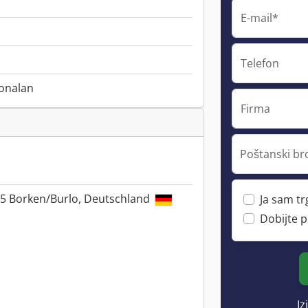
E-mail*
Telefon
onalan
Firma
Poštanski br
25 Borken/Burlo, Deutschland
Ja sam t
Dobijte 
Iz