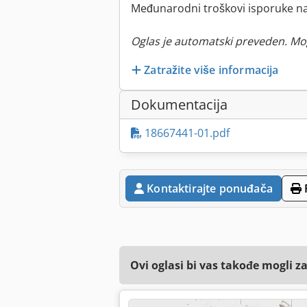
Međunarodni troškovi isporuke na
Oglas je automatski preveden. Mo
Zatražite više informacija
Dokumentacija
18667441-01.pdf
Kontaktirajte ponuđača
Ovi oglasi bi vas takođe mogli z