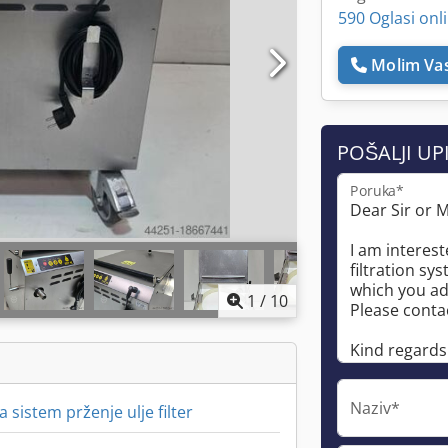
590 Oglasi onl
Molim Vas
POŠALJI UP
Poruka*
1
/
10
Naziv*
a sistem prženje ulje filter