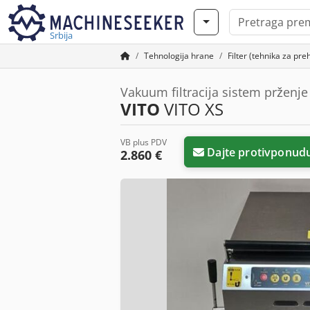
Srbija
Tehnologija hrane
Filter (tehnika za pr
Vakuum filtracija sistem prženje u
VITO
VITO XS
VB plus PDV
Dajte protivponud
2.860 €