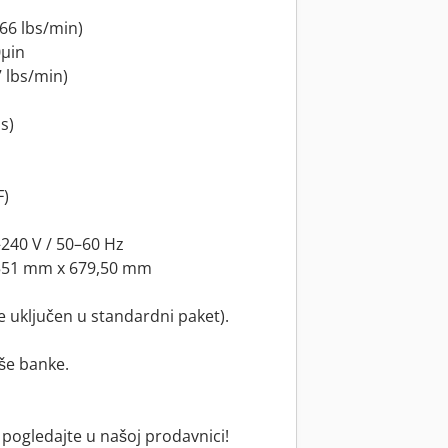
(66 lbs/min)
0µin
 lbs/min)
s)
F)
0–240 V / 50–60 Hz
x 551 mm x 679,50 mm
e uključen u standardni paket).
še banke.
 pogledajte u našoj prodavnici!