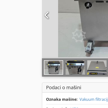
Podaci o mašini
Oznaka mašine:
Vakuum filtracij