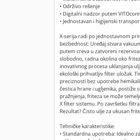
• Održivo rešenje
• Digitalni nadzor putem VITOcon
• Jednostavan i higijenski transpor
X-serija radi po jednostavnom pri
bezbednost: Uređaj stvara vakuum 
putem creva u zatvoreni rezervoar.
slobodno, radna okolina oko frit
inovativnog procesa uklanjanja ulj
ekološki prihvatljiv filter uložak. 
preciznosti bez upotrebe hemikalija
čestica hrane i ugljenika, postiže 
pražnjenja, friteza se može temeljn
X filter sistemu. Po završetku filtr
Rezultat? Čisto ulje za ukusan fri
Tehničke karakteristike:
• Standardna upotreba: Idealno za 