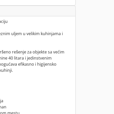
ciju
teznim uljem u velikim kuhinjama i
savršeno rešenje za objekte sa većim
ne 40 litara i jedinstvenim
ogućava efikasno i higijensko
uhinji.
ja
žman
nom mestu