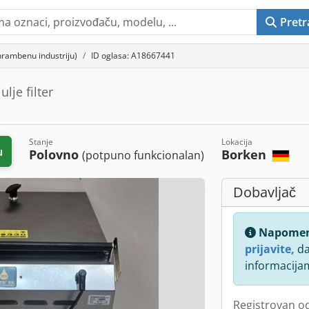
Pretr
ehrambenu industriju)
ID oglasa: A18667441
lje filter
Stanje
Lokacija
u
Polovno
Borken
(potpuno funkcionalan)
Dobavljač
Napome
prijavite,
da
informacija
Registrovan o