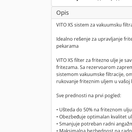
Opis
VITO XS sistem za vakuumsku filtra
Idealno rešenje za upravljanje fri
pekarama
VITO XS filter za friteznо ulje je 
fritezama. Sa rezervoarom zapremi
sistemom vakuumske filtracije, om
rukovanje friteznim uljem u vašoj k
Sve prednosti na prvi pogled:
• Ušteda do 50% na friteznom ulju
• Obezbeđuje optimalan kvalitet ul
• Smanjuje potreban radni anga
• Maksimalna bezbednost na rad