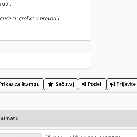
 upit!
guće su greške u prevodu.
Prikaz za štampu
Sačuvaj
Podeli
Prijavite
animati.
Mašina za oblikovanje i punjenje