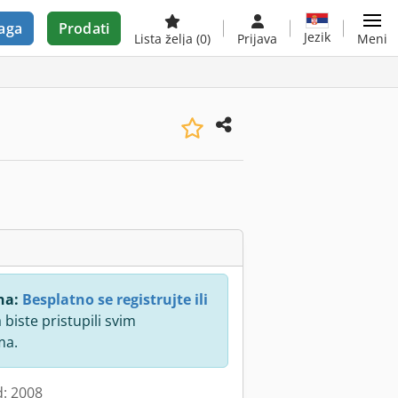
aga
Prodati
Jezik
Lista želja
(0)
Prijava
Meni
na:
Besplatno se registrujte ili
 biste pristupili svim
ma.
d: 2008