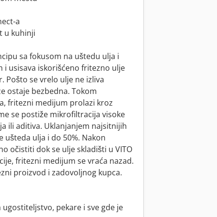
nect-a
t u kuhinji
ncipu sa fokusom na uštedu ulja i
i usisava iskorišćeno fritezno ulje
 Pošto se vrelo ulje ne izliva
eze ostaje bezbedna. Tokom
a, fritezni medijum prolazi kroz
Time se postiže mikrofiltracija visoke
 ili aditiva. Uklanjanjem najsitnijih
se ušteda ulja i do 50%. Nakon
o očistiti dok se ulje skladišti u VITO
acije, fritezni medijum se vraća nazad.
tezni proizvod i zadovoljnog kupca.
ugostiteljstvo, pekare i sve gde je