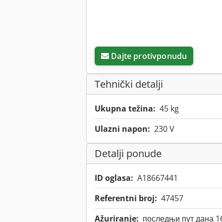
Dajte protivponudu
Tehnički detalji
Ukupna težina:
45 kg
Ulazni napon:
230 V
Detalji ponude
ID oglasa:
A18667441
Referentni broj:
47457
Ažuriranje:
последњи пут дана 1