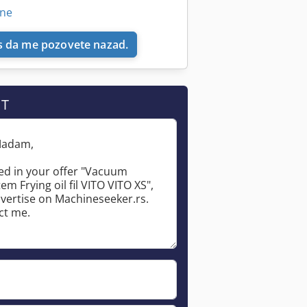
ine
 da me pozovete nazad.
IT