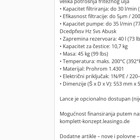
velika potrošnja friteznog ulja
• Kapacitet filtriranja: do 30 l/min 
• Efikasnost filtracije: do 5µm / 20
• Kapacitet pumpe: do 35 l/min (77
Dcedpfxsv Hz Svs Abusk
• Zapremina rezervoara: 40 l (73 lb
• Kapacitet za čestice: 10,7 kg
• Masa: 45 kg (99 lbs)
• Temperatura: maks. 200°C (392°
• Materijal: Prohrom 1.4301
• Električni priključak: 1N/PE / 22
• Dimenzije (Š x D x V): 553 mm 
Lance je opcionalno dostupan (nij
Mogućnost finansiranja putem na
komplett-konzept.leasingo.de
Dodatne artikle – nove i polovne –