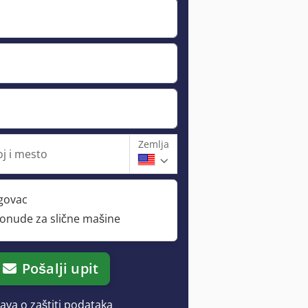
Zemlja
oj i mesto
rgovac
ponude za slične mašine
Pošalji upit
java o zaštiti podataka