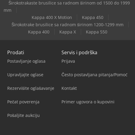
Širokotrakaste brusilice sa radnom širinom od 1500 do 1999
mm
Kappa 400 X Motion
Kappa 450
Širokotrake brusilice sa radnom širinom 1200-1299 mm
Kappa 400
Kappa X
Kappa 550
Prodati
Servis i podrška
Postavljanje oglasa
Prijava
Upravljajte oglase
Često postavljana pitanja/Pomoć
Rezervišite oglašavanje
Kontakt
Pečat poverenja
Primer ugovora o kupovini
Pošaljite aukciju