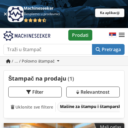
Machineseeker
Ka aplikaciji
Besplatno u prodavnici
Prodati
Pretraga
/ ... / Polovno štampač
Štampač na prodaju
(1)
Filter
Relevantnost
Mašine za štampu i štamparske 
Uklonite sve filtere
Mali oglas