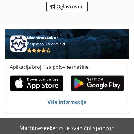
Oglasi ovde
Štampanje Na Papiru
Štampanje U St Sistemi
Machineseeker
Besplatno u prodavnici
Aplikacija broj 1 za polovne mašine!
Više informacija
Machineseeker.rs je zvanični sponzor: