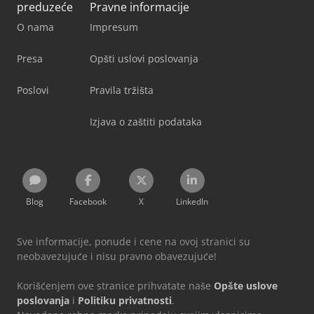
preduzeće
Pravne informacije
O nama
Impresum
Presa
Opšti uslovi poslovanja
Poslovi
Pravila tržišta
Izjava o zaštiti podataka
Blog
Facebook
X
LinkedIn
Sve informacije, ponude i cene na ovoj stranici su
neobavezujuće i nisu pravno obavezujuće!
Korišćenjem ove stranice prihvatate naše
Opšte uslove
poslovanja
i
Politiku privatnosti
.