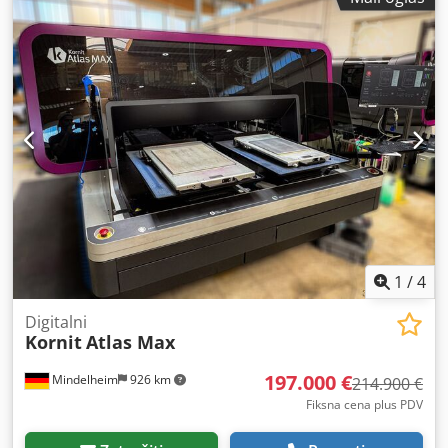
1
/
4
Digitalni
Kornit
Atlas Max
197.000 €
Mindelheim
926 km
214.900 €
Fiksna cena plus PDV