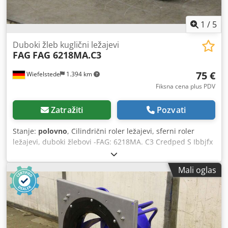
1
/
5
Duboki žleb kuglični ležajevi
FAG
FAG 6218MA.C3
75 €
Wiefelstede
1.394 km
Fiksna cena plus PDV
Zatražiti
Pozvati
Stanje:
polovno
, Cilindrični roler ležajevi, sferni roler
ležajevi, duboki žlebovi -FAG: 6218MA. C3 Credped S Ibbjfx
Al Dsf -Vanseriji prečnik: 160 mm -Unutrašnji prečnik: 90
mm -Širina: 30 mm -Cena: po komadu -Broj: 2 komada -
Mali oglas
Težina: 2,7 kg