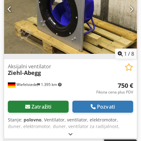
1
/
8
Aksijalni ventilator
Ziehl-Abegg
750 €
Wiefelstede
1.395 km
Fiksna cena plus PDV
Zatražiti
Pozvati
Stanje:
polovno
, Ventilator, ventilator, elektromotor,
duner, elektromotor, duner, ventilator za radijalnost,
ventilator za ventilaciju za hitne slučajeve, ventilator za
gasove -Brzina: 1770 rpm -Snaga: 3.10 kW -Prečnik