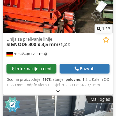
1
/
3
Linija za prelivanje linije
SIGNODE
300 x 3,5 mm/1,2 t
Nemačka
1.293 km
Informacije o ceni
Pozvati
Godina proizvodnje:
1978
, stanje:
polovno
, 1,2 t, Kalem OD
1.650 mm Codpfx Aletn Dij Djrf 20 - 300 к 0,4 - 3,5 mm
Mali oglas