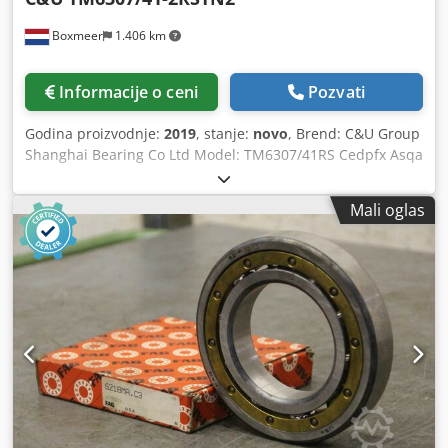
Boxmeer
1.406 km
Informacije o ceni
Pozvati
Godina proizvodnje:
2019
, stanje:
novo
, Brend: C&U Group
Shanghai Bearing Co Ltd Model: TM6307/41RS Cedpfx Asqa
Anqjl Dsrf Godina gradnje: nekorukovana Težina (Kg) oko
6790 neto Broj artikala na lageru 17350 ( oko ) Napravljeno
Mali oglas
u Kini Komentari Kontaktirajte nas za min. količinu Uslovi
prodaje Kontaktirajte nas za min. količinu