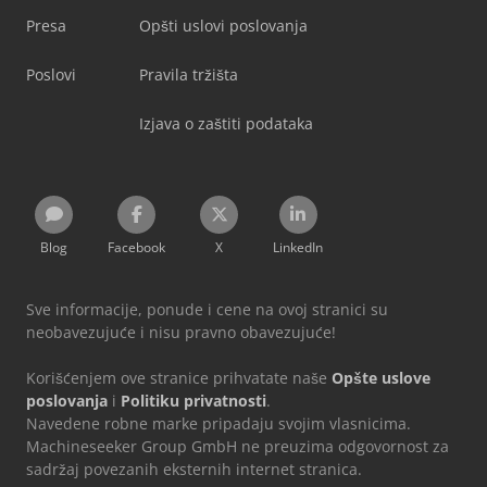
Presa
Opšti uslovi poslovanja
Poslovi
Pravila tržišta
Izjava o zaštiti podataka
Blog
Facebook
X
LinkedIn
Sve informacije, ponude i cene na ovoj stranici su
neobavezujuće i nisu pravno obavezujuće!
Korišćenjem ove stranice prihvatate naše
Opšte uslove
poslovanja
i
Politiku privatnosti
.
Navedene robne marke pripadaju svojim vlasnicima.
Machineseeker Group GmbH ne preuzima odgovornost za
sadržaj povezanih eksternih internet stranica.