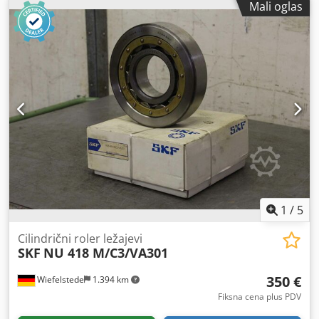
Mali oglas
ventilatora: 520 mm -Klasa zaštite: IP54 -Dimenzije:
670/360/H670 mm -Težina: 41 kg Csdpfxjfdvp Hj Al Djrf
1
/
5
Cilindrični roler ležajevi
SKF
NU 418 M/C3/VA301
350 €
Wiefelstede
1.394 km
Fiksna cena plus PDV