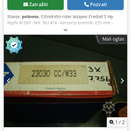
Zatražiti
Pozvati
Stanje:
polovno
, Cilindrični roler ležajevi Credod S Hp
Njpfx Al Def -SKF: NU 418 -Vanseriji prečnik: 225 mm -
Unutrašnji prečnik: 90 mm -Širina: 54 mm -Cena: po
komadu -Broj: 2 komada -Težina: 11,9 kg/komad
Mali oglas
1
/
2