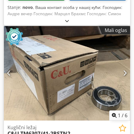
Stanje:
novo
, Ваша контакт особа у нашој кући: Господин:
Андре вечер Господин: Марцел Брахмс Господин: Симон
бланк Овде смо на продају нове квадратне цеви. Укључено
у испоруку: 01 к квадратна цев, нова Боја материјала: вруће
Mali oglas
поцинчана Укупна дужина: 6.050 мм Профилабм: 50 к 50
мм Дебљина материјала: 2 мм Класа челика: С235ЈРХ /
275ЈРХ Царински тарифни број: 73066192 Производња у
складу са до: ЕН 10219-1 Наше услуге укратко: (Цене на
захтев) Монтажа, конструкција треба да се поштују наши
општи услови монтаже Испитивање полица Провјера
полица према ДИН ЕН 15635 извршена у складу са
захтјевима БГР 234 Визуелни преглед за сви системи
полица Достава властитим возним парком (без пражњења)
Cedpfedzq Scex Al Derf
1
/
6
Kuglični ležaj
C&U
TM6307/41-2RSTN2