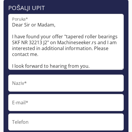
POŠALJI UPIT
Poruka*
Naziv*
E-mail*
Telefon