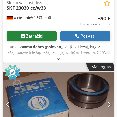
Sferni valjkasti ležaj
SKF
23030 cc/w33
390 €
Wiefelstede
1.395 km
Fiksna cena plus PDV
Zatražiti
Pozvati
Stanje:
veoma dobro (polovno)
, Valjkasti ležaj, kuglični
ležaj, bačvasti ležaj, ležaj, kotrljajući ležaj -Izvedba: CC/W33
d = unutrašnji prečnik: 200 D = spoljašnji prečnik: 310 B =
širina: 82 -nema prodaje na težinu/rasprodaja zaliha Codjb
Mali oglas
A Imuopfx Al Djrf