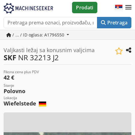
Prodati
Pretraga
/ ... / ID oglasa: A1796550
Valjkasti ležaj sa konusnim valjcima
SKF
NR 32213 J2
Fiksna cena plus PDV
42 €
Stanje
Polovno
Lokacija
Wiefelstede