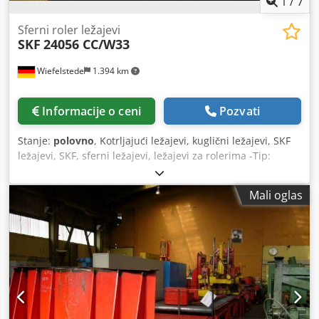
1
/
7
Sferni roler ležajevi
SKF
24056 CC/W33
Wiefelstede
1.394 km
Informacije o ceni
Pozvati
Stanje:
polovno
, Kotrljajući ležajevi, kuglični ležajevi, SKF
ležajevi, SKF, sferni ležajevi, ležajevi za rolerima -Tip:
24056 CC/ W33 - Podmazivanje žleba Crjdpjd Nw H Ajfx Al
Djf -Bore: Ø 280 mm -Vanseriji prečnik: 420 mm -Širina:
Mali oglas
140 mm -Težina: 74 kg