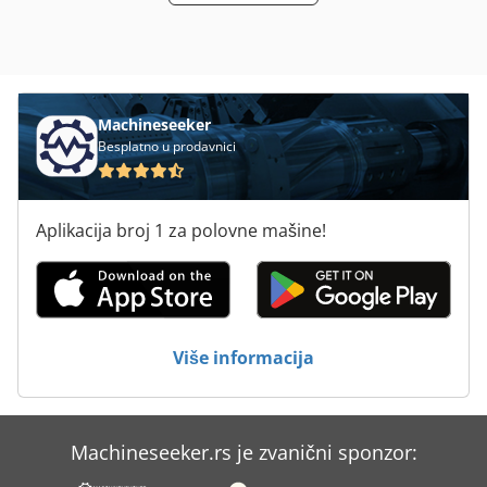
Machineseeker
Besplatno u prodavnici
Aplikacija broj 1 za polovne mašine!
Više informacija
Machineseeker.rs je zvanični sponzor: