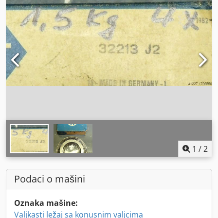
1
/
2
Podaci o mašini
Oznaka mašine:
Valjkasti ležaj sa konusnim valjcima