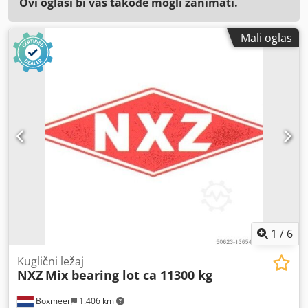
Ovi oglasi bi vas takođe mogli zanimati.
Mali oglas
1
/
6
Kuglični ležaj
NXZ
Mix bearing lot ca 11300 kg
Boxmeer
1.406 km