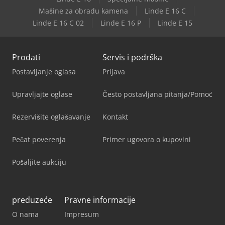
Mašine za obradu kamena
Linde E 16 C
Linde E 16 C 02
Linde E 16 P
Linde E 15
Prodati
Servis i podrška
Postavljanje oglasa
Prijava
Upravljajte oglase
Često postavljana pitanja/Pomoć
Rezervišite oglašavanje
Kontakt
Pečat poverenja
Primer ugovora o kupovini
Pošaljite aukciju
preduzeće
Pravne informacije
O nama
Impresum