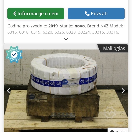
Informacije o ceni
Pozvati
Godina proizvodnje:
2019
, stanje:
novo
, Brend NXZ Model:
6316, 6318, 6319, 6320, 6326, 6328, 30224, 30315, 30316,
30324, 30328, 30330, 32221, 32315, 32316, 32316, 32316
Godina gradnje: nekorukovana Težina (Kg) ca 11360
Mali oglas
Napravljeno u Kini Komentari Jednostruko spakovani ili
upakovani, spakovani u kartone za više delova Prodaja
samo kao puna količina Credoqa An Uepfx Al Def