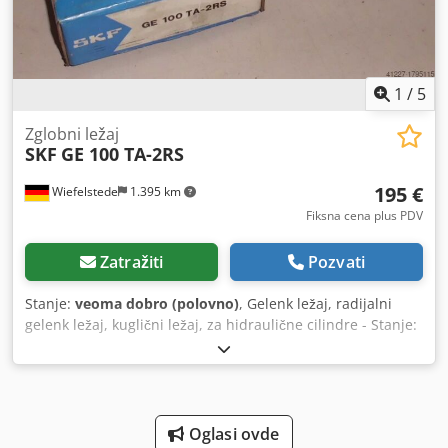
1
/
5
Zglobni ležaj
SKF
GE 100 TA-2RS
195 €
Wiefelstede
1.395 km
Fiksna cena plus PDV
Zatražiti
Pozvati
Stanje:
veoma dobro (polovno)
, Gelenk ležaj, radijalni
gelenk ležaj, kuglični ležaj, za hidraulične cilindre - Stanje:
nekorišćeno - Tip: GE 100 TA-2RS Csdjb A Hbnjpfx Al Dsrf -
Količina: 6x gelenk ležaja na stanju - Cena: po komadu -
Težina: 4,5 kg
Oglasi ovde