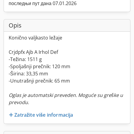
последњи пут дана 07.01.2026
Opis
Konično valjkasto ležaje
Crjdpfx Ajb A Irhol Def
-Težina: 1511 g
-Spoljašnji prečnik: 120 mm
-Širina: 33,35 mm
-Unutrašnji prečnik: 65 mm
Oglas je automatski preveden. Moguće su greške u
prevodu.
Zatražite više informacija