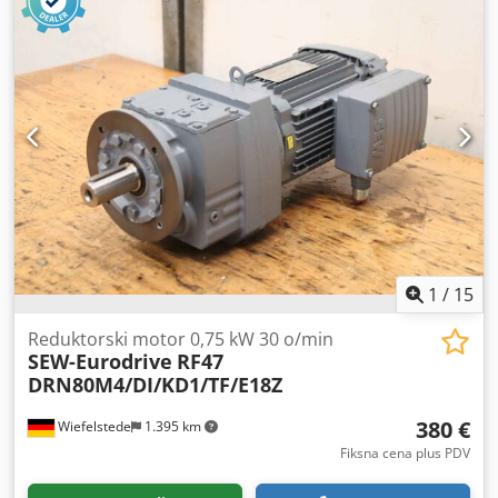
1
/
15
Reduktorski motor 0,75 kW 30 o/min
SEW-Eurodrive
RF47
DRN80M4/DI/KD1/TF/E18Z
380 €
Wiefelstede
1.395 km
Fiksna cena plus PDV