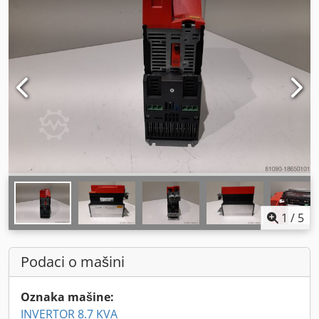
1
/
5
Podaci o mašini
Oznaka mašine:
INVERTOR 8.7 KVA