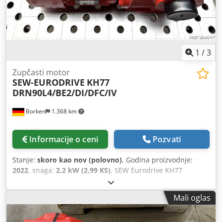
1
/
3
Zupčasti motor
SEW-EURODRIVE
KH77
DRN90L4/BE2/DI/DFC/IV
Borken
1.368 km
Informacije o ceni
Pozvati
Stanje:
skoro kao nov (polovno)
, Godina proizvodnje:
2022
, snaga:
2,2 kW (2,99 KS)
, SEW Eurodrive KH77
DRN90L4/BE2/DI/DFC/IV Proizvođač: SEW Eurodrive Tip:
KH77 DRN90L4/BE2/DI/DFC/IV Serijski broj:
Mali oglas
01.8125801513.0001.22 Tehnički podaci Decentralizovani
pretvarač: DFC20A-0055-503-A-T00-001/B Brzina pogona