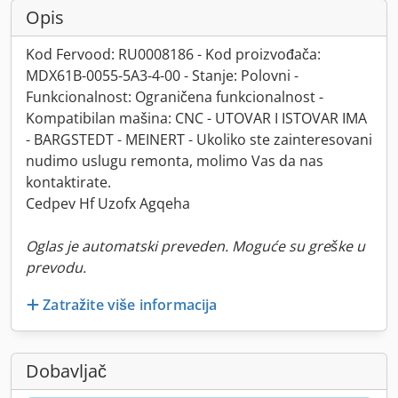
Opis
Kod Fervood: RU0008186 - Kod proizvođača:
MDX61B-0055-5A3-4-00 - Stanje: Polovni -
Funkcionalnost: Ograničena funkcionalnost -
Kompatibilan mašina: CNC - UTOVAR I ISTOVAR IMA
- BARGSTEDT - MEINERT - Ukoliko ste zainteresovani
nudimo uslugu remonta, molimo Vas da nas
kontaktirate.
Cedpev Hf Uzofx Agqeha
Oglas je automatski preveden. Moguće su greške u
prevodu.
Zatražite više informacija
Dobavljač