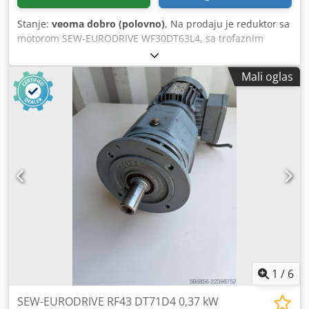
Stanje:
veoma dobro (polovno)
, Na prodaju je reduktor sa
motorom SEW-EURODRIVE WF30DT63L4, sa trofaznim
elektromotorom snage 0,25 kW. Uređaj je u potpunosti
ispravan, testiran i spreman za rad. Tehničko i vizuelno
Mali oglas
stanje je dobro. Primećuju se normalni znaci korišćenja
koji su rezultat eksploatacije. Robusni reduktor SEW-
EURODRIVE obezbeđuje pouzdan rad i idealan je za
transportere, transportere materijala, mašine za
pakovanje, proizvodne linije i druge industrijske primene.
Tehnički podaci: Proizvođač: SEW-EURODRIVE Tip:
WF30DT63L4 Snaga motora: 0,25 kW Napajanje: 3× 230Δ /
400Y V Brzina motora: 1300 o/min Izlazna brzina: 47 o/min
Obrtni moment: 33 Nm Rad: S1 Struja: 1,19 / 0,68 A
Frekvencija: 50 Hz Faktor snage: cos φ 0,81 Stepen zaštite:
IP54 Klasa izolacije: B Izvedba: IM B5A Csdpfoznw Ewsx
Agqeha Masa: 10,63 kg Podmazivanje: sintetičko ulje SEW
PG460 Zemlja porekla: Nemačka
1
/
6
SEW-EURODRIVE RF43 DT71D4 0,37 kW