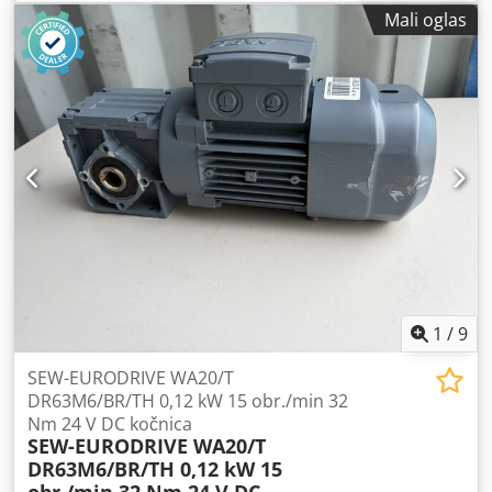
potpuno ispravan, testiran i spreman za rad. Tehničko
Mali oglas
stanje je veoma dobro. Kućište ima uobičajene tragove
korišćenja u vidu sitnih ogrebotina i abrazija, koje ne utiču
na funkcionisanje uređaja. Tehnički podaci: Proizvođač:
SEW-EURODRIVE Model reduktora: WA20/T Chodpfx Ajzn
Npzogqoa Tip motora: DT71D6/BMG/TH Snaga: 0,25 kW
Napajanje: 3×230/400 V Δ/Y Frekvencija: 50 Hz Nominalna
struja: 1,48 / 0,85 A Brzina motora: 880 o/min Izlazna
brzina: 45 o/min Obrtni moment: 37 Nm Prenosni odnos: i
= 19,50 Stepen zaštite: IP54 Klasa izolacije: F Kočnica: 24 V
DC Kočioni moment: 5 Nm Masa: 11,66 kg
1
/
9
SEW-EURODRIVE WA20/T
DR63M6/BR/TH 0,12 kW 15 obr./min 32
Nm 24 V DC kočnica
SEW-EURODRIVE WA20/T
DR63M6/BR/TH 0,12 kW 15
obr./min 32 Nm 24 V DC