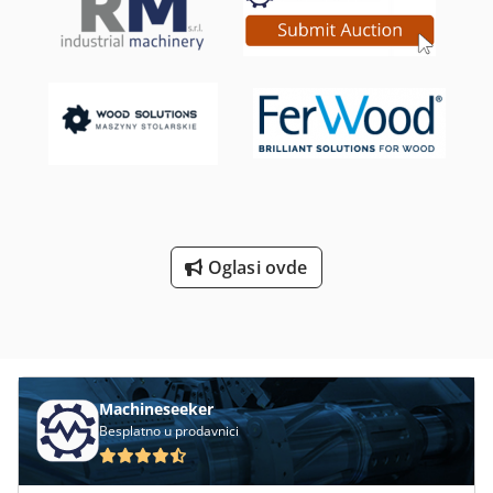
podaci: Cjdpoznv Haefx Agqjha Proizvođač: SEW-
EURODRIVE Tip reduktora: RF43 Tip motora: DT71D4 Snaga:
0,37 kW Napajanje: 3×220/380 V, 50 Hz Brzina motora: 1380
o/min Izlazna brzina: 22 o/min Izlazni moment: 137 Nm
Izvedba: IM B5 Stepen zaštite: IP54 Klasa izolacije: B Faktor
snage: cos φ 0,70
Oglasi ovde
Machineseeker
Besplatno u prodavnici