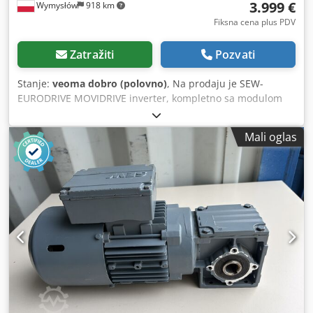
3.999 €
Wymysłów
918 km
Fiksna cena plus PDV
Zatražiti
Pozvati
Stanje:
veoma dobro (polovno)
, Na prodaju je SEW-
EURODRIVE MOVIDRIVE inverter, kompletno sa modulom
napajanja. Vizuelno stanje je u skladu sa fotografijama.
Tehnički podaci: Kontrolna jedinica: Proizvođač: SEW-
Mali oglas
EURODRIVE Model: MDX61B0550-503-4-00 Tip kontrolera:
MDX61B-00 P/N: 08279691 P/N kontrolne jedinice:
08243492 SO#: 01.1304473308.0001.09 SO# kontrolne
jedinice: 0189307 Stepen zaštite: IP00 Zemlja porekla:
Nemačka (Proizvedeno u Nemačkoj) Modul napajanja:
Model: MDX60A0550-503-4-00 Sach. Nr.: 8226636 Br.:
0591425 Ulazno napajanje: 3×380–500 V AC ±10% 50–60 Hz
±5% 94,5 A AC (400 V) Radna temperatura: 0…40°C Stepen
zaštite: IP10 Codpfxjzphccj Agqoha Izlaz: 3×0 V 0–180 Hz
105 A AC (400 V) 73,5 kVA Lastart: M Ugrađeni
komunikacioni moduli: DFP21B DEH11B Dodatne oznake:
Servisna nalepnica SEW Werk Wien: Rep. Br.: 12424