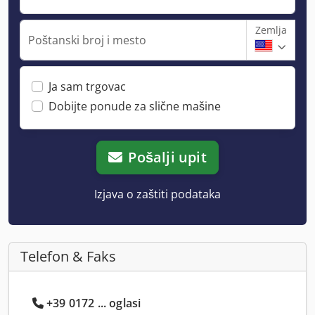
Zemlja
Poštanski broj i mesto
Ja sam trgovac
Dobijte ponude za slične mašine
Pošalji upit
Izjava o zaštiti podataka
Telefon & Faks
+39 0172 ... oglasi