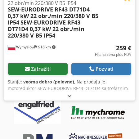
22 obr/min 220/380 V B5 IP54
SEW-EURODRIVE RF43 DT71D4
0,37 kW 22 obr./min 220/380 V B5
IP54
SEW-EURODRIVE RF43
DT71D4 0,37 kW 22 obr./min
220/380 V B5 IP54
259 €
Wymysłów
918 km
Fiksna cena plus PDV
Zatražiti
Pozvati
Stanje:
veoma dobro (polovno)
, Na prodaju je
motoreduktor SEW-EURODRIVE RF43 DT71D4 sa trofaznim
motorom snage 0,37 kW. Uređaj je u potpunosti
funkcionalan, testiran i spreman za rad. Tehničko stanje je
vrlo dobro, vizuelno ima normalne tragove upotrebe usled
eksploatacije. Motoreduktor je opremljen cilindričnim
reduktorom sa montažnom prirubnicom B5, što ga čini
idealnim za pogone transportera, dovodnih uređaja,
proizvodnih mašina i drugih industrijskih uređaja. Tehnički