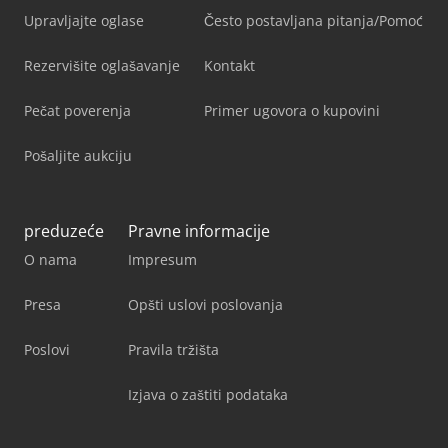
Upravljajte oglase
Često postavljana pitanja/Pomoć
Rezervišite oglašavanje
Kontakt
Pečat poverenja
Primer ugovora o kupovini
Pošaljite aukciju
preduzeće
Pravne informacije
O nama
Impresum
Presa
Opšti uslovi poslovanja
Poslovi
Pravila tržišta
Izjava o zaštiti podataka