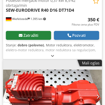
Podesivi menjački motor 0,37 kW 8,5-42
obrtaja/min
SEW-EURODRIVE
R40 D16 DT71D4
350 €
Wiefelstede
1.395 km
Fiksna cena plus PDV
Zatražiti
Pozvati
Stanje:
dobro (polovno)
, Motor reduktora, elektromotor,
elektro-motor reduktora, motor reduktora sa regulacijom,
motor reduktora sa promenljivim prenosnim odnosom -
Proizvođač: SEW Eurodrive, motor reduktora sa regulacijom
Mali oglas
-Tip: R40 D16 DT71D4 -Snaga motora: 0,37 kW -Regulisan
raspon brzine: 8,5-42 o/min -Pogonska osovina: Ø25 x 50
mm -Konstrukcija: B3 Chodpszrfbzofx Agqja -Stepen
zaštite: IP54 -Dimenzije: 595/160/V290 mm -Težina: 28,4 kg