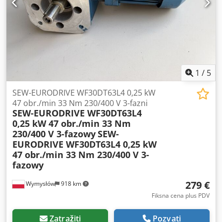
Prenosni odnos: i = 60,00 Stepen zaštite: IP54 Klasa
izolacije: F Kočnica: 24 V DC Masa: 9,46 kg
1
/
5
SEW-EURODRIVE WF30DT63L4 0,25 kW
47 obr./min 33 Nm 230/400 V 3-fazni
SEW-EURODRIVE WF30DT63L4
0,25 kW 47 obr./min 33 Nm
230/400 V 3-fazowy
SEW-
EURODRIVE WF30DT63L4 0,25 kW
47 obr./min 33 Nm 230/400 V 3-
fazowy
279 €
Wymysłów
918 km
Fiksna cena plus PDV
Zatražiti
Pozvati