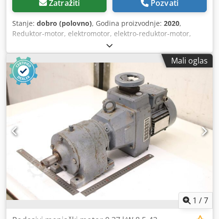
Zatražiti
Pozvati
Stanje:
dobro (polovno)
, Godina proizvodnje:
2020
,
Reduktor-motor, elektromotor, elektro-reduktor-motor,
čeoni reduktor-motor -Proizvođač: SEW-Eurodrive, čeoni
reduktor-motor -Tip: RF47 DRN80M4/DI/KD1/TF/E18Z i
Mali oglas
47,75 -Obrtaji: 30 o/min -Snaga: 0,75 kW -Vratilo: Ø 30 x 60
mm -Stepen zaštite: IP54 -Količina: 4x reduktor-motora na
lageru -Cena: po komadu -Dimenzije: 510/230/V200 mm
Chsdpfexl Sbnjx Agqoa -Težina: 28 kg/kom.
1
/
7