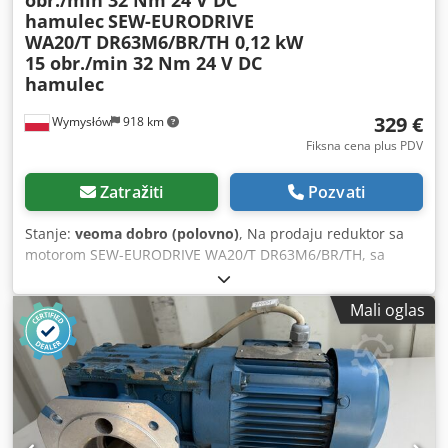
hamulec
SEW-EURODRIVE
WA20/T DR63M6/BR/TH 0,12 kW
15 obr./min 32 Nm 24 V DC
hamulec
329 €
Wymysłów
918 km
Fiksna cena plus PDV
Zatražiti
Pozvati
Stanje:
veoma dobro (polovno)
, Na prodaju reduktor sa
motorom SEW-EURODRIVE WA20/T DR63M6/BR/TH, sa
trofaznim motorom i elektromagnetskom kočnicom 24 V
DC. Uređaj je u potpunosti ispravan, testiran i spreman za
Mali oglas
upotrebu. Tehničko stanje je veoma dobro, vidljivi su
normalni tragovi korišćenja, kao i manja oštećenja kućišta.
Tehnički podaci: Proizvođač: SEW-EURODRIVE Chedpozn
Ngasfx Agqja Model reduktora: WA20/T Tip motora:
DR63M6/BR/TH Snaga: 0,12 kW Napajanje: 3×230/400 V Δ/Y
Frekvencija: 50 Hz Struja: 1,00 / 0,57 A Brzina motora: 900
o/min Izlazna brzina: 15 o/min Obrtni moment: 32 Nm