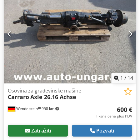
1
/
14
Osovina za građevinske mašine
Carraro
Axle 26.16 Achse
600 €
Wendelstein
958 km
Fiksna cena plus PDV
Zatražiti
Pozvati