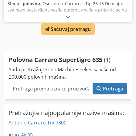
Stanje:
polovno
, Osovina: + Carraro + Tip 26.16 Dobijajte
sva novo postavljena vozila putem e-maila – prijavite se na
naš NEWSLETTER! Csdoyx Hgnopfx Aa Djha Moguće greške
i štamparske greške, zadržavamo pravo na prethodnu
Sačuvaj pretragu
prodaju!
Polovna Carraro Supertigre 635
(1)
Sada pretražujte ceo Machineseeker sa više od
200.000 polovnih mašina.
Pretraga
Pretražujte najpopularnije nazive mašina:
Antonio Carraro Trx 7800
Atlas Ar 35