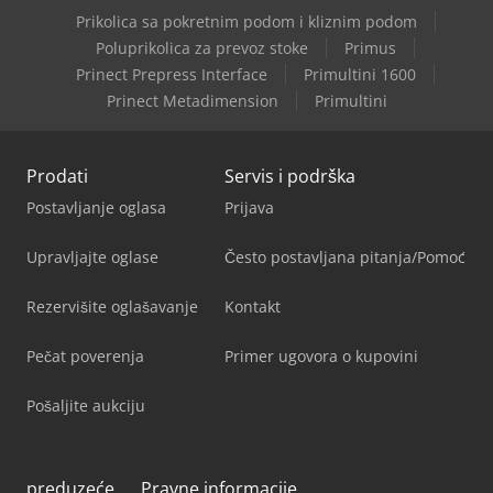
Prikolica sa pokretnim podom i kliznim podom
Poluprikolica za prevoz stoke
Primus
Prinect Prepress Interface
Primultini 1600
Prinect Metadimension
Primultini
Prodati
Servis i podrška
Postavljanje oglasa
Prijava
Upravljajte oglase
Često postavljana pitanja/Pomoć
Rezervišite oglašavanje
Kontakt
Pečat poverenja
Primer ugovora o kupovini
Pošaljite aukciju
preduzeće
Pravne informacije