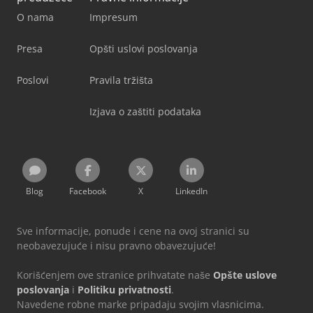
O nama
Impresum
Presa
Opšti uslovi poslovanja
Poslovi
Pravila tržišta
Izjava o zaštiti podataka
Blog
Facebook
X
LinkedIn
Sve informacije, ponude i cene na ovoj stranici su
neobavezujuće i nisu pravno obavezujuće!
Korišćenjem ove stranice prihvatate naše
Opšte uslove
poslovanja
i
Politiku privatnosti
.
Navedene robne marke pripadaju svojim vlasnicima.