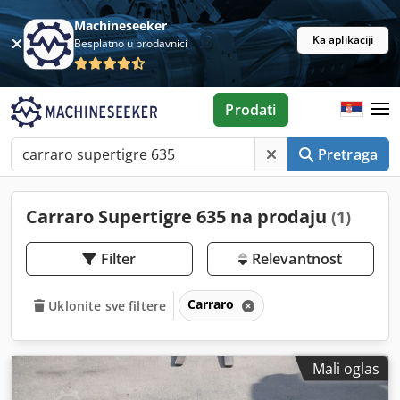
Machineseeker
Ka aplikaciji
Besplatno u prodavnici
Prodati
Pretraga
Carraro Supertigre 635 na prodaju
(1)
Filter
Relevantnost
Carraro
Uklonite sve filtere
Mali oglas