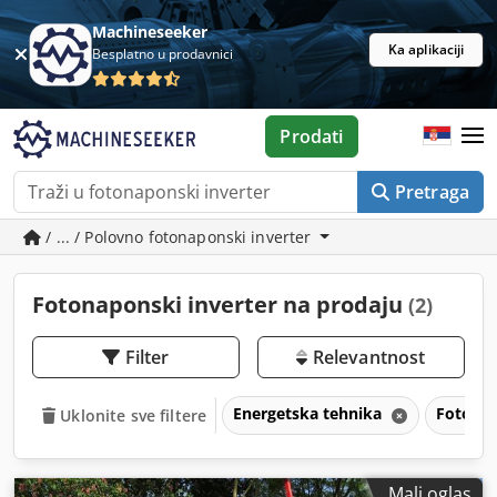
Machineseeker
Ka aplikaciji
Besplatno u prodavnici
Prodati
Pretraga
/ ... / Polovno fotonaponski inverter
Fotonaponski inverter na prodaju
(2)
Filter
Relevantnost
Energetska tehnika
Fotonap
Uklonite sve filtere
Mali oglas