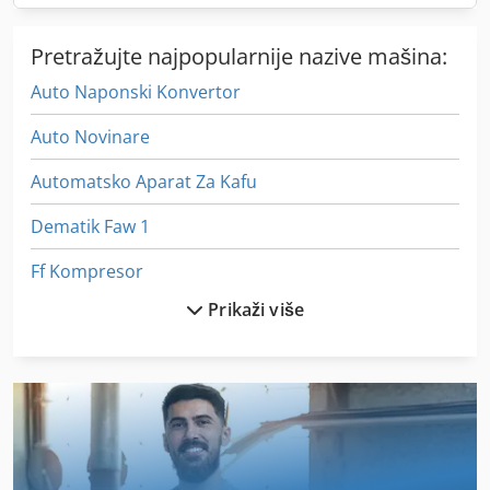
Pretražujte najpopularnije nazive mašina:
Auto Naponski Konvertor
Auto Novinare
Automatsko Aparat Za Kafu
Dematik Faw 1
Ff Kompresor
Prikaži više
Fngj 20
Fngj 32
Fss 315
Fu 115