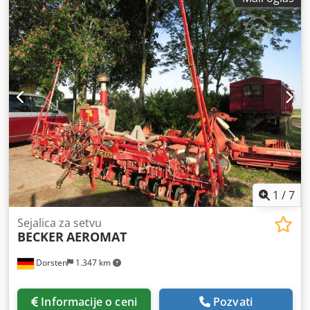
1
/
7
Sejalica za setvu
BECKER
AEROMAT
Dorsten
1.347 km
Informacije o ceni
Pozvati