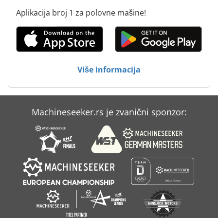
Pumpe Za Infuziju
Aplikacija broj 1 za polovne mašine!
Tos Fn 20
Tos Fngj 20
Tos Fngj 32
Više informacija
Tos Fnk 25
Machineseeker.rs je zvanični sponzor: