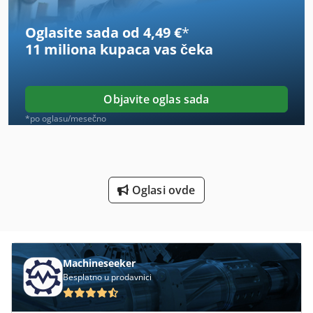
Funkcijski Generator
Oglasite sada od 4,49 €
*
Fus 200
11 miliona kupaca
vas čeka
Fz 0
Inverter 110 Kw
Objavite oglas sada
Kondenzacija Fen Za Kosu
*po oglasu/mesečno
Ma Generatore
Mlin Za Kafu
Oglasi ovde
Nit
Nit Da Tapnete Glavu
Ppl
Machineseeker
Besplatno u prodavnici
Pumpa Za Friedmann M