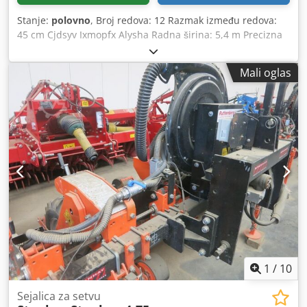
Stanje:
polovno
, Broj redova: 12 Razmak između redova:
45 cm Cjdsyv Ixmopfx Alysha Radna širina: 5,4 m Precizna
sejalica Dostupno puno dodatne opreme Setvene diskove
za repu, pasulj, kukuruz itd. Mašina je sklopiva Tehnički
Mali oglas
podaci su navodi proizvođača ili operatera i ne obavezuju
nas. Zadržavamo pravo na međuprodaju; primenjuju se
isključivo naši uslovi poslovanja i prodaje. O nama: - više
od 400 naših mašina na lageru - preko 15.000 m²
skladišnog prostora, kapacitet dizalice 70 t - više od 10.000
artikala dodatne opreme za vašu radionicu Ako želite da
prodate mašine, proizvodne linije ili svoju firmu,
kontaktirajte nas. Dodatne ponude se nalaze na našem
veb-sajtu. Pregledi su mogući po dogovoru. Radujemo se
vašoj poseti. Vaš Markus Hirsch tim
1
/
10
Sejalica za setvu