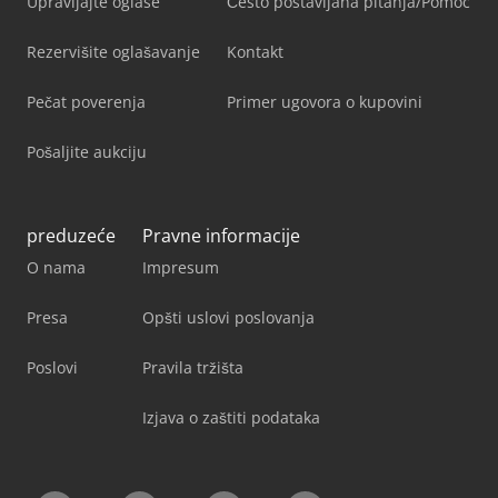
Upravljajte oglase
Često postavljana pitanja/Pomoć
Rezervišite oglašavanje
Kontakt
Pečat poverenja
Primer ugovora o kupovini
Pošaljite aukciju
preduzeće
Pravne informacije
O nama
Impresum
Presa
Opšti uslovi poslovanja
Poslovi
Pravila tržišta
Izjava o zaštiti podataka