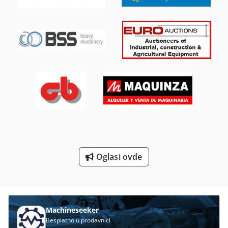
Mašinu Za Preradu Mesa
Od Prskanja
Univerzalna Mašina Za Brušenje
Univerzalna Mašina Za Udaranje
Unutrašnja Nit Mašina Za Rezanje
Vađenje Sistem Za Brušenje Prašine
Vertikalna Mašina Za Brušenje
Oglasi ovde
Vertikalna Mašina Za Bušenje
Čekić Za Rušenje
Machineseeker
Besplatno u prodavnici