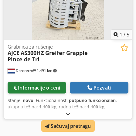
selektorski griper, Crjdsx Tqlwspfx Ahuof
1
/
5
Grabilica za rušenje
AJCE
AS300HZ Greifer Grapple
Pince de Tri
Dordrecht
1.491 km
Informacije o ceni
Pozvati
Stanje:
novo
, Funkcionalnost:
potpuno funkcionalan
,
ukupna težina:
1.100 kg
, radna težina:
1.100 kg
,
suspencija:
čelik
, Godina proizvodnje:
2026
, Oprema:
hidraulika grippera
, AJCE Europe AS300HZ grabilica je NE-
Sačuvaj pretragu
rotirajuća grabilica težine 1100 kg. Standardno dolazi sa S-
adapterom, zamenjivim sečivima, duplim cilindrom i