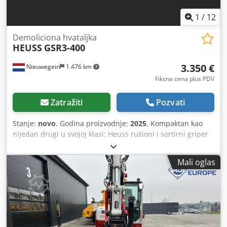
1
/
12
Demoliciona hvataljka
HEUSS
GSR3-400
3.350 €
Nieuwegein
1.476 km
Fiksna cena plus PDV
Zatražiti
Pozvati
Stanje:
novo
, Godina proizvodnje:
2025
, Kompaktan kao
nijedan drugi u svojoj klasi: Heuss rušioni i sortirni griper
GSR3-400 Pogodan za bager od 3t Nadogradnja (CW05,
MS01 itd) uključena u cenu. Integrisani rotacioni
Mali oglas
ležaj/hidromotor rotator. Crjdpfx Aoxgnw Ishusf U
potpunosti izrađen od HARDOX 400 i WELDOX 690.
Zamenjivi HB500 rezni noževi Kaljeni čelični klinovi Cr/Mdn
4 Stezanje max pritisak 300 bar Rotacija max pritisak 160
bar Težina: 162 kg Otvaranje: 870 mm Širina: 400 mm
Takođe dostupan u varijanti za drvo.