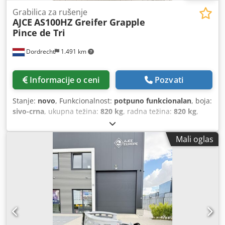
Grabilica za rušenje
AJCE
AS100HZ Greifer Grapple
Pince de Tri
Dordrecht
1.491 km
Informacije o ceni
Pozvati
Stanje:
novo
, Funkcionalnost:
potpuno funkcionalan
, boja:
sivo-crna
, ukupna težina:
820 kg
, radna težina:
820 kg
,
Godina proizvodnje:
2026
, AJCE Europe AS100HZ griper je
model bez rotacije, težine 820 kg. U standardnoj opremi
Mali oglas
dolazi sa S-adapterom, izmenjivim noževima, duplim
cilindrom i sigurnosnim/držnim ventilom na cilindru.
Model AS100HZ je pogodan za bager od 16 do 22 tona.
Radi se o ojačanom modelu, predviđenom za teške
rušilačke radove. U našem magacinu u Holandiji imamo
kompletan asortiman selektorskih gripa, od 75 kg do 2000
kg. Dostupan je i u verziji bez rotacije! Za više informacija
slobodno nas kontaktirajte. Šaljemo širom sveta. griper,