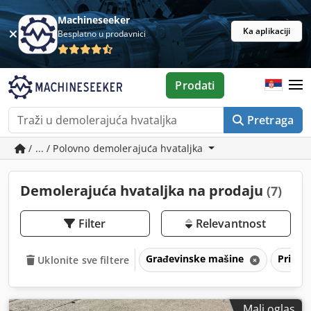
Machineseeker
Ka aplikaciji
Besplatno u prodavnici
Prodati
Pretraga
/ ... / Polovno demolerajuća hvataljka
Demolerajuća hvataljka na prodaju
(7)
Filter
Relevantnost
Građevinske mašine
Priklj
Uklonite sve filtere
Mali oglas