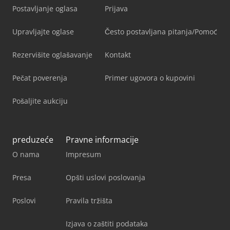
Postavljanje oglasa
Prijava
Upravljajte oglase
Često postavljana pitanja/Pomoć
Rezervišite oglašavanje
Kontakt
Pečat poverenja
Primer ugovora o kupovini
Pošaljite aukciju
preduzeće
Pravne informacije
O nama
Impresum
Presa
Opšti uslovi poslovanja
Poslovi
Pravila tržišta
Izjava o zaštiti podataka