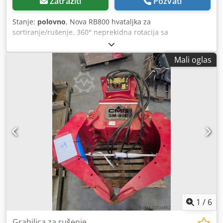
Zatražiti
Pozvati
Stanje:
polovno
, Nova RB800 hvataljka za
sortiranje/rušenje, 360° neprekidna rotacija sa
reverzibilnim i zamenljivim zabravljenim sečivima. Veliki
prečnik petog točka za veću pouzdanost čak i kod teških
Mali oglas
aplikacija, hidraulični cilindari opremljeni kočionim
sistemom. Visoka sila zahvatanja/stezanja, lako i slabo
održavanje. Hvataljka za sortiranje RB serija je neizostavna
oprema za izbor i rukovanje bilo kojim materijalom od
rušenja, reciklaže i deponije. Visoka robustnost struktura
omogućava suočavanje sa rušenjem objekata i struktura uz
slabo prisustvo armiranog betona. Codeqa Dtxjpfx Ahuerf
Specifikacije: 360° rotacija Širina kandži: 800 mm Težina
bagera: 10-16 tona Kapacitet: 0.4 m3 Težina: 875 Kg
Hvataljka dostupna u različitim veličinama za bagere od 5
do 20 tona. Adapter za sve modele bagera na zahtev.
Szolmet Kft od 1998. Govorimo mađarski, engleski, nemački
i italijanski. Kontaktirajte nas za više tehničkih detalja,
fotografija i video zapisa.
1
/
6
Grabilica za rušenje