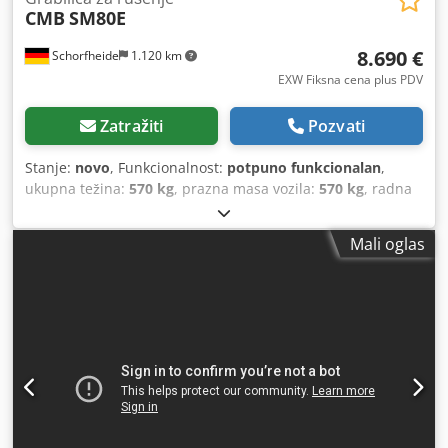
CMB
SM80E
8.690 €
Schorfheide
1.120 km
EXW Fiksna cena plus PDV
Zatražiti
Pozvati
Stanje:
novo
, Funkcionalnost:
potpuno funkcionalan
,
ukupna težina:
570 kg
, prazna masa vozila:
570 kg
, radna
težina:
570 kg
, Godina proizvodnje:
2025
, za klasu težine
bagera: 7-11 tona sa standardnom kašikom tipa B za
Mali oglas
rušenje Kapacitet (SAE): 0,3 m³ Težina (bez adaptera): 570
kg Maks. otvaranje: 1560 mm Visina zatvoreno: 1300 mm
Visina otvoreno: 1130 mm Širina: 650 mm Sila na vrhu:
3.500 kg Rotacija hidraulična 360° Radni pritisak: 250/280
bara Protoka ulja otvaranje/zatvaranje: 40-60 l/min Radni
pritisak rotacije: 140 bara Protoka ulja rotacije: 15 l/min
uključuje adapter ploču Lehnhoff MS08 uključeno
sigurnosni ventil za držanje tereta obostrano upotrebljiv
zavrtni nož Karakteristike i osobine Crsdozdt Hiopfx Ahuef
• Izrada od visokokvalitetnih, otpornih na habanje