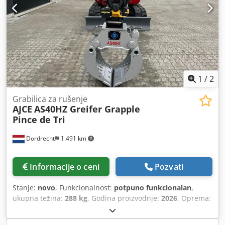
1
/
2
Grabilica za rušenje
AJCE
AS40HZ Greifer Grapple
Pince de Tri
Dordrecht
1.491 km
Informacije o ceni
Pozvati
Stanje:
novo
, Funkcionalnost:
potpuno funkcionalan
,
ukupna težina:
288 kg
, Godina proizvodnje:
2026
, Oprema:
hidraulika grippera
, AJCE Europe AS40HZ grabilica je teška
288 kg i predstavlja model bez rotacije. Standardni S-