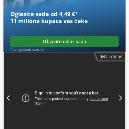
Maksimalni pritisak ulja rotacije: 190 bar Težina: 860 kg
Otvor: 1800 mm Širina: 800 mm
Oglasite sada od 4,49 €
*
11 miliona kupaca
vas čeka
Objavite oglas sada
*po oglasu/mesečno
Mali oglas