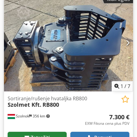
1
/
7
Sortiranje/rušenje hvataljka RB800
Szolmet Kft.
RB800
7.300 €
Szolnok
356 km
EXW Fiksna cena plus PDV