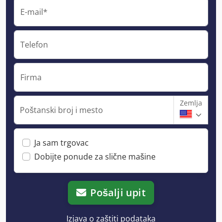
E-mail*
Telefon
Firma
Zemlja
Poštanski broj i mesto
Ja sam trgovac
Dobijte ponude za slične mašine
Pošalji upit
Izjava o zaštiti podataka