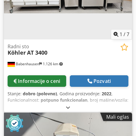
1
/
7
Radni sto
Köhler
AT 3400
Babenhausen
1.126 km
Informacije o ceni
Pozvati
Stanje:
dobro (polovno)
, Godina proizvodnje:
2022
,
Funkcionalnost:
potpuno funkcionalan
, broj mašine/vozila:
2026
, ukupna visina:
970 mm
, ukupna širina:
3.400 mm
,
Pokretni radni stolovi AT 3400 Radna ploča od nerđajućeg
Mali oglas
čelika sa zadnjom galerijom Blok fioka sa desne strane 2
kolica za brašno od nerđajućeg čelika 8 posuda za sastojke
sa leve strane Dcedpfx Ahowyrw Isgsk sa poklopcem od