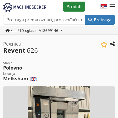
Prodati
Pretraga
/ ... / ID oglasa: A18699146
Peжnicu
Revent
626
Stanje
Polovno
Lokacija
Melksham