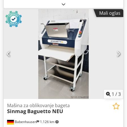
стоп / старт, са алармом, 3Пх Dcsdpfxofhdu To Ahgok
Mali oglas
1
/
3
Mašina za oblikovanje bageta
Sinmag
Baguetto NEU
Babenhausen
1.126 km