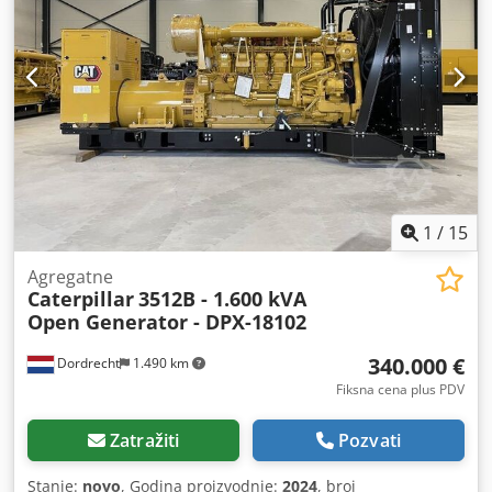
licu mesta. Dcodey D Tpgspfx Ahgsk
1
/
15
Agregatne
Caterpillar
3512B - 1.600 kVA
Open Generator - DPX-18102
340.000 €
Dordrecht
1.490 km
Fiksna cena plus PDV
Zatražiti
Pozvati
Stanje:
novo
, Godina proizvodnje:
2024
, broj