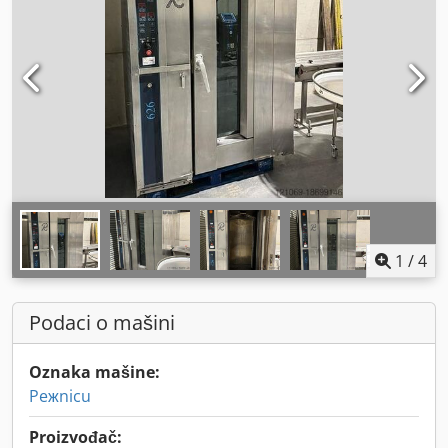
1
/
4
Podaci o mašini
Oznaka mašine:
Peжnicu
Proizvođač: