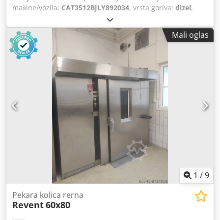
mašine/vozila:
CAT3512BJLY892034
, vrsta goriva:
dizel
,
snaga:
1.280 kW (1.740,31 KS)
, proizvođač motora:
Caterpillar 3512B
, Namena: Građevinarstvo Prazna masa:
Mali oglas
14.000 kg Snaga generatora: 1.600 kVA Dimenzije tovarnog
prostora: 572 x 208 x 222 cm CE oznaka: da Opšte stanje:
veoma dobro Tehničko stanje: veoma dobro Vizuelno
stanje: veoma dobro Za više informacija kontaktirajte tim
DPX. = Dodatne opcije i oprema = Djdpjwvdvuofx Ahgsck -
Baterija - Kontrolna tabla
1
/
9
Pekara kolica rerna
Revent
60x80