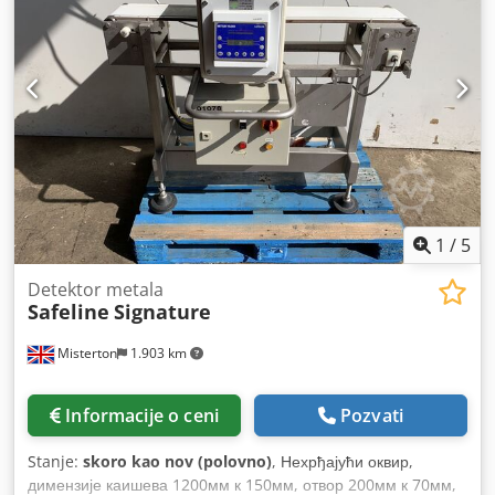
nerđajućeg čelika Polovna oprema, očišćeno Dimenzije:
3400 x 800 x 970 mm (ŠxDxV) Opcija: Dostava Na lageru
imamo još mnogo stolova / radnih stolova!
1
/
5
Detektor metala
Safeline
Signature
Misterton
1.903 km
Informacije o ceni
Pozvati
Stanje:
skoro kao nov (polovno)
, Нехрђајући оквир,
димензије каишева 1200мм к 150мм, отвор 200мм к 70мм,