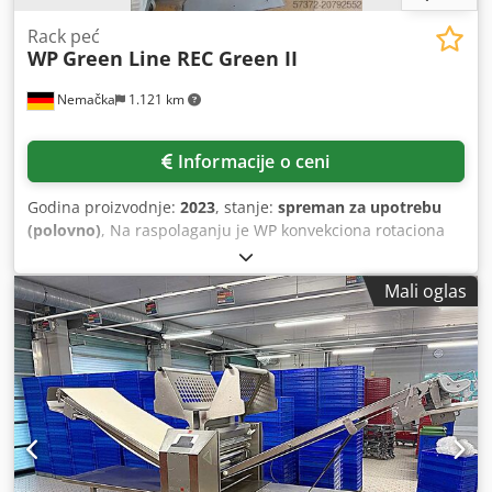
Rack peć
WP
Green Line REC Green II
Nemačka
1.121 km
Informacije o ceni
Godina proizvodnje:
2023
, stanje:
spreman za upotrebu
(polovno)
, Na raspolaganju je WP konvekciona rotaciona
peć. Dimenzije plehova X/Y: 600mm/800mm, maksimalna
dijagonala kola za pečenje: 1070mm, maksimalna visina
Mali oglas
kola: 1800mm, površina pečenja: 10m², maksimalno
opterećenje po telalu: 350kg. Dimenzije mašine X/Y/Z: cca
1550mm/1650mm/2550mm, težina: cca 2000kg,
upravljanje: Navigo 3. Dokumentacija dostupna. Moguć je
pregled na licu mesta. Dcodox Ivikopfx Ahgek