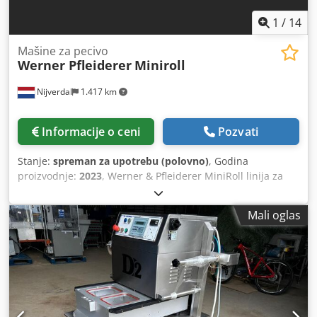
1
/
14
Mašine za pecivo
Werner Pfleiderer
Miniroll
Nijverdal
1.417 km
Informacije o ceni
Pozvati
Stanje:
spreman za upotrebu (polovno)
, Godina
proizvodnje:
2023
, Werner & Pfleiderer MiniRoll linija za
valjanje testa je izuzetno kompaktno i efikasno rešenje za
proizvodnju visokokvalitetnih peciva. Zahvaljujući
Mali oglas
integrisanoj Multimatic tehnologiji deljenja testa i
ugrađenom bubanj okrugloniku, ova linija obezbeđuje
konstantan kvalitet proizvoda, visok higijenski standard i
impresivne performanse – uz minimalnu potrebnu
površinu. Godina proizvodnje: 2023. Samo 51 radni sat!
Pogodno za proizvodnju: Dugih valjanih zemički Okruglih
zemički Izvedba sa 5 redova, radna širina 600 mm