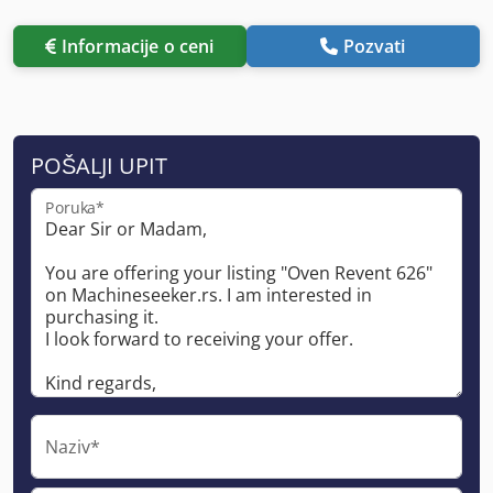
Informacije o ceni
Pozvati
POŠALJI UPIT
Poruka*
Naziv*