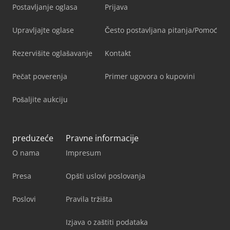
Postavljanje oglasa
Prijava
Upravljajte oglase
Često postavljana pitanja/Pomoć
Rezervišite oglašavanje
Kontakt
Pečat poverenja
Primer ugovora o kupovini
Pošaljite aukciju
preduzeće
Pravne informacije
O nama
Impresum
Presa
Opšti uslovi poslovanja
Poslovi
Pravila tržišta
Izjava o zaštiti podataka