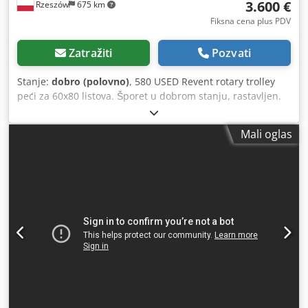
3.600 €
Rzeszów
675 km
Fiksna cena plus PDV
Zatražiti
Pozvati
Stanje:
dobro (polovno)
, 580 USED Revent rotary trolley
peći za 60x80 listova. Šporet u dobrom stanju, rastavljen.
Dcsdpfx Aholk Ef Isgok SPOLJNE DIMENZIJE (u cm): -width:
248 -dubina: 176 -H: 245 OPREMU: -korišćeni gorionik za
Mali oglas
ulje, - Kućište od nerđajućeg čelika. Rastavljeni uređaj
spreman za inspekciju nalazi se u našem skladištu (36-068
Bachórz, Poljska). Dostupne plaćene opcije: renoviranje /
transport / montaža / provizija. Data cena je neto cena.
GOVORIMO ENGLESKI, NEMAČKI I FRANCUSKI.