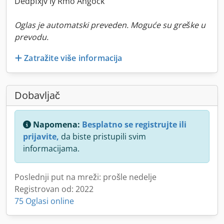
Dedpfxjv Iy Rmo Ahgock
Oglas je automatski preveden. Moguće su greške u
prevodu.
Zatražite više informacija
Dobavljač
Napomena:
Besplatno se registrujte ili
prijavite,
da biste pristupili svim
informacijama.
Poslednji put na mreži: prošle nedelje
Registrovan od: 2022
75 Oglasi online