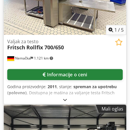
1
/
5
Valjak za testo
Fritsch
Rollfix 700/650
Nemačka
1.121 km
Informacije o ceni
Godina proizvodnje:
2011
, stanje:
spreman za upotrebu
(polovno)
, Dostupna je mašina za valjanje testa Fritsch
namenjena za listove testa za dalje prerađivanje. Širina
trake: 700 mm, radna širina: 650 mm, opseg razmaka
Mali oglas
valjaka: 0,3 mm–50 mm, prečnik valjka: 98 mm,
maksimalna težina bloka testa: oko 20 kg, brzina trake: 50
m/min, dimenzije mašine D/Š/V: oko 3300 mm/1250
mm/1550 mm, težina: oko 500 kg. Moguća je inspekcija na