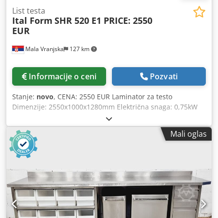
List testa
Ital Form
SHR 520 E1 PRICE: 2550
EUR
Mala Vranjska
127 km
Informacije o ceni
Pozvati
Stanje:
novo
, CENA: 2550 EUR Laminator za testo
Dimenzije: 2550x1000x1280mm Električna snaga: 0,75kW
Napon: 220V 50Hz Dimenzije transportne trake:
500x1980mm Dsdpfouugcrox Ahgsck Rastojanje sa
Mali oglas
podesivim valjkom: 1-45 mm Težina: 220kg