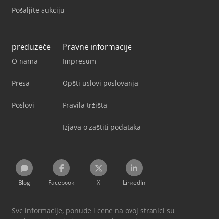
Pošaljite aukciju
preduzeće
Pravne informacije
O nama
Impresum
Presa
Opšti uslovi poslovanja
Poslovi
Pravila tržišta
Izjava o zaštiti podataka
Blog
Facebook
X
LinkedIn
Sve informacije, ponude i cene na ovoj stranici su