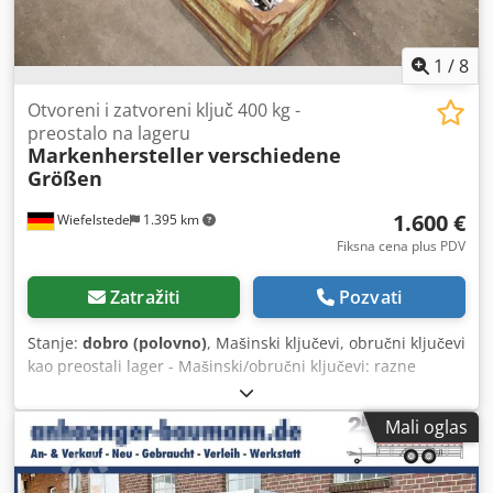
1
/
8
Otvoreni i zatvoreni ključ 400 kg -
preostalo na lageru
Markenhersteller
verschiedene
Größen
1.600 €
Wiefelstede
1.395 km
Fiksna cena plus PDV
Zatražiti
Pozvati
Stanje:
dobro (polovno)
, Mašinski ključevi, obručni ključevi
kao preostali lager - Mašinski/obručni ključevi: razne
veličine, sa transportnim sandukom - Težina alata: oko 400
kg - Proizvođač: razni renomirani proizvođači, vidi slike -
Mali oglas
Prodaje se/cena: isključivo u kompletu Dodpfx Ajx
Swareiueck - Transportni sanduk: 1200/810/V350 mm -
Ukupna težina: 466 kg