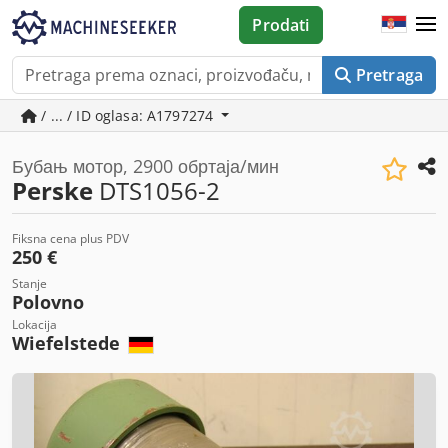
Prodati
Pretraga
/ ... / ID oglasa: A1797274
Бубањ мотор, 2900 обртаја/мин
Perske
DTS1056-2
Fiksna cena plus PDV
250 €
Stanje
Polovno
Lokacija
Wiefelstede