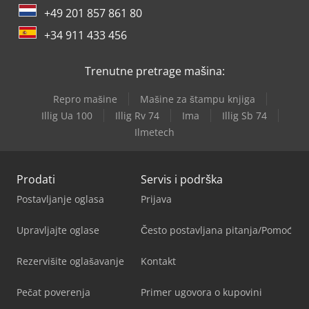
+49 201 857 861 80
+34 911 433 456
Trenutne pretrage mašina:
Repro mašine
Mašine za štampu knjiga
Illig Ua 100
Illig Rv 74
Ima
Illig Sb 74
Ilmetech
Prodati
Servis i podrška
Postavljanje oglasa
Prijava
Upravljajte oglase
Često postavljana pitanja/Pomoć
Rezervišite oglašavanje
Kontakt
Pečat poverenja
Primer ugovora o kupovini