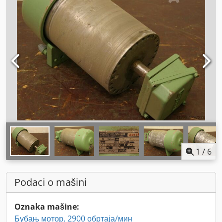
1
/
6
Podaci o mašini
Oznaka mašine:
Бубањ мотор, 2900 обртаја/мин