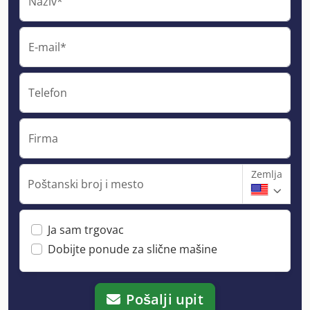
Naziv*
E-mail*
Telefon
Firma
Zemlja
Poštanski broj i mesto
Ja sam trgovac
Dobijte ponude za slične mašine
Pošalji upit