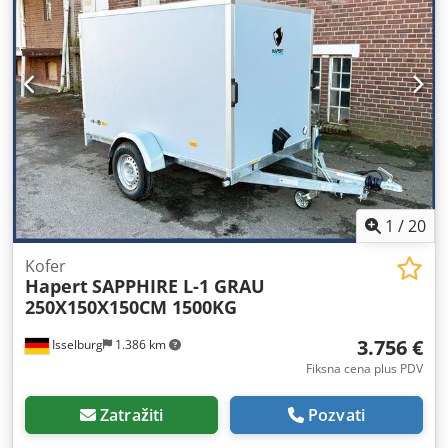
1
/
20
Kofer
Hapert
SAPPHIRE L-1 GRAU
250X150X150CM 1500KG
3.756 €
Isselburg
1.386 km
Fiksna cena plus PDV
Zatražiti
Pozvati