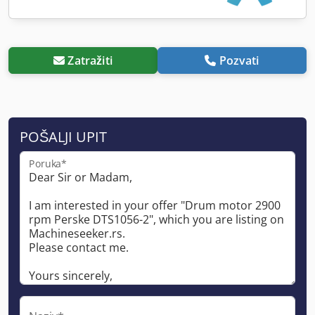
Zatražiti
Pozvati
POŠALJI UPIT
Poruka*