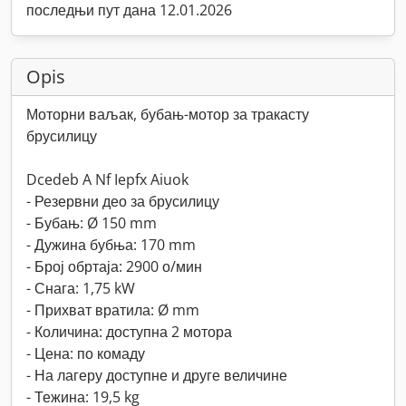
последњи пут дана 12.01.2026
Opis
Моторни ваљак, бубањ-мотор за тракасту
брусилицу
Dcedeb A Nf Iepfx Aiuok
- Резервни део за брусилицу
- Бубањ: Ø 150 mm
- Дужина бубња: 170 mm
- Број обртаја: 2900 о/мин
- Снага: 1,75 kW
- Прихват вратила: Ø mm
- Количина: доступна 2 мотора
- Цена: по комаду
- На лагеру доступне и друге величине
- Тежина: 19,5 kg