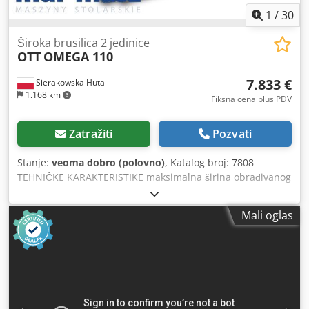
1
/
30
Široka brusilica 2 jedinice
OTT
OMEGA 110
7.833 €
Sierakowska Huta
1.168 km
Fiksna cena plus PDV
Zatražiti
Pozvati
Stanje:
veoma dobro (polovno)
, Katalog broj: 7808
TEHNIČKE KARAKTERISTIKE maksimalna širina obrađivanog
elementa: 1100 mm maksimalna visina obrađivanog
elementa: 160 mm 2 agregata: 1) gumeni valjak sa rebrima
Mali oglas
za kalibriranje 2) gumeni valjak + čaura + metalni valjak –
od gore 2 metalna valjka, klizna agregati četka za čišćenje –
od dole povlačni remen oscilacija remena pneumatski, na
fotoćelijama električno podizanje stola Dcjdpfx Aloztambe
Isk 2 vrste brzine pomaka: 1,1 kW motor: 15 kW sa
pneumatičkom kočnicom dodatna pneumatska čaura radni
pritisak: 6-8 bar prečnik priključka za odsisavanje: 2x160