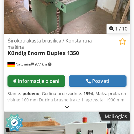
1
/
10
Širokotrakasta brusilica / Konstantna
mašina
Kündig
Enorm Duplex 1350
Nattheim
977 km
Informacije o ceni
Pozvati
Stanje:
polovno
, Godina proizvodnje:
1994
, Maks. prolazna
visina: 160 mm Dužina brusne trake 1. agregata: 1900 mm
Dcjdpfx Alsy Naq Us Iek Maks. radna širina: 1350 mm Broj
traka: 2 trake 1. agregat: kalibracioni valjak uskan, guma 1.
Mali oglas
agregat: čelik uskan Širina brusne trake 1. agregata: 1350
mm 2. agregat: kombinovani brusni agregat Izvedba 2.
agregata: valjak/klizač Upravljanje: ručni kontrolni panel