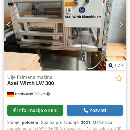
El./pneum. oscilacija trake: pneumatska Ulazna visina:
fiksna (gornji deo se pomera) Podizanje stola:
elektromotorsko Prikaz stola: mehanički brojač Radna ili
ulazna visina stola: 900 mm Lokacija skladišta: Nattheim
1
/
3
Ulje Primena mašina
Axel Wirth
LW 300
Nattheim
977 km
Informacije o ceni
Pozvati
Stanje:
polovno
, Godina proizvodnje:
2021
, Mašina za
nanošenje ulja LW100.6/300, dvovaljna - širina valjaka: 300