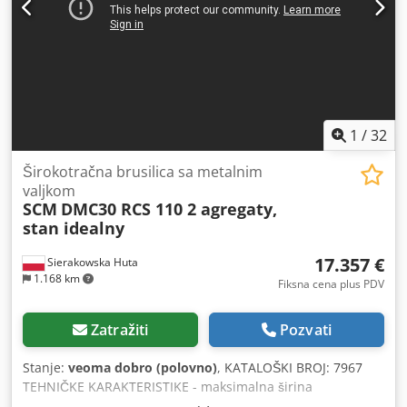
mm, 1x120 mm ukupne dimenzije (dužina/širina/visina):
2700x2100x2200 mm težina: oko 3000 kg – nemačka
proizvodnja – 2 agregata – dodatna pneumatska čaura –
nije farbana – brusilica, korišćena, stanje veoma dobro
Neto cena: 32900 PLN Neto cena: 7833 EUR, u zavisnosti od
kursa od 4,2 EUR (Cene mogu da se menjaju usled većih
fluktuacija)
1
/
32
Širokotračna brusilica sa metalnim
valjkom
SCM
DMC30 RCS 110 2 agregaty,
stan idealny
17.357 €
Sierakowska Huta
1.168 km
Fiksna cena plus PDV
Zatražiti
Pozvati
Stanje:
veoma dobro (polovno)
, KATALOŠKI BROJ: 7967
TEHNIČKE KARAKTERISTIKE - maksimalna širina
obrađivanog elementa: 1100 mm - maksimalna visina