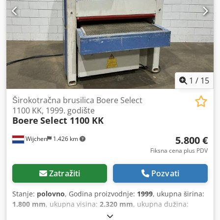
1
/
15
Širokotračna brusilica Boere Select
1100 KK, 1999. godište
Boere
Select 1100 KK
5.800 €
Wijchen
1.426 km
Fiksna cena plus PDV
Zatražiti
Pozvati
Stanje:
polovno
, Godina proizvodnje:
1999
, ukupna širina:
1.800 mm
, ukupna visina:
2.320 mm
, ukupna dužina:
1.700 mm
, Boja: Bela Sopstvena težina: 2.500 kg - Godina