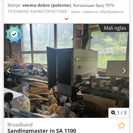
radionice i odlikuje se robusnim industrijskim kvalitetom.
Stanje:
veoma dobro (polovno)
, Каталошки број 7976
Pregled i probni rad su mogući uz prethodnu najavu.
ТЕХНИЧКЕ КАРАКТЕРИСТИКЕ - макс. ширина обрађиваног
Transport je moguć uz doplatu! Mašina će biti proverena
елемента: 1100 мм - макс. висина обрађиваног елемента:
pre prodaje. Kod korišćenih mašina proizvedenih 2009.
160 мм Dsdpfszhvymsx Al Ieck 2 агрегата: 1) Гумен ваљак
Mali oglas
godine ili ranije, garancija se isključuje pri prodaji
са жљебовима за калибрацију 2) Пнеуматска папучица + 2
komercijalnim kupcima. Tehnički podaci i oprema mogu se
метална ваљка – одозго: - 2 клизна метална ваљка -
razlikovati. Greške, prodaja pre zaključenja i izmene su
притисна летва - агрегат - 2 клизна метална ваљка -
mogući. Sve informacije bez garancije.
агрегат - 2 клизна метална ваљка - четка за чишћење –
одоздо: - 2 гумена клизна ваљка - вучна трака - осцилација
траке пнеуматском фотобаријером - електрично подизање
стола - 2 брзине аутоматског уноса - радни притисак 8-10
бара - пречник одводних прикључака 2x200 мм - укупна
снага 30kW - укупне димензије (д/ш/в): 2230x2020x2050 мм
- тежина: око 3000 кг ПРЕДНОСТИ - Немачка производња -
2 агрегата - половна брусилица, врло добро стање Цена
без ПДВ-а: 16.900 PLN Цена без ПДВ-а: 4.000 EUR према
курсу 4,2 EUR (Цене могу варирати у зависности од већих
осцилација курса)
1
/
3
Broadband
Sandingmaster in
SA 1100