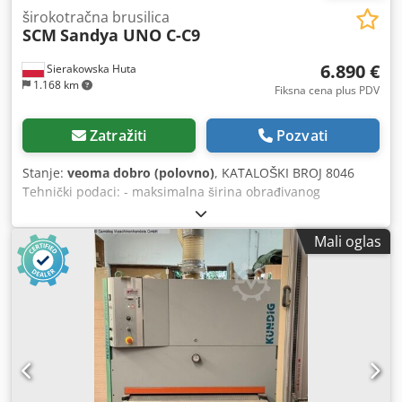
širokotračna brusilica
SCM
Sandya UNO C-C9
6.890 €
Sierakowska Huta
1.168 km
Fiksna cena plus PDV
Zatražiti
Pozvati
Stanje:
veoma dobro (polovno)
, KATALOŠKI BROJ 8046
Tehnički podaci: - maksimalna širina obrađivanog
elementa 900 mm - maksimalna visina obrađivanog
elementa 160 mm 2 agregata: 1) gumeni valjak sa rebrima
Mali oglas
za kalibriranje 2) gumeni valjak + unutrašnji valjak +
metalni valjak – odozgo: - gumeni valjak, klizni I agregat - 2
x gumeni valjak, klizni II agregat - klizni valjak, gumeni,
glatki Dsdpjzp N A Dofx Al Iock – odozdo: - traka za
povlačenje - oscilacija trake, pneumatska - 2 vrste brzine
pomaka 0,55 kW - električno podizanje stola - glavni motor
7,5 kW - radni pritisak 6-8 bara - prečnik priključka za
odsisavanje 2 x 160 mm - dimenzije (dužina/širina/visina)
1300 x 1500 x 1950 mm – težina 1100 kg Prednosti: –