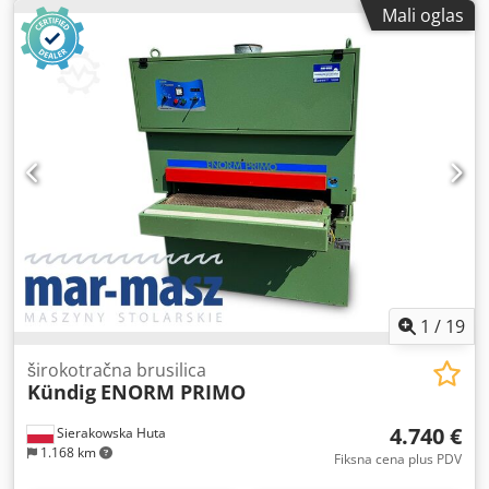
MCS sistem Weber 32 mm - žljebljeni čelični kalibracioni
Mali oglas
valjak - izduvavanje trake - vakuumski tepih. Širina
brušenja: 1100 mm. Pogon: 15 kW. Posuv približno 1,1 kW.
Podešavanje visine 0,25 kW. Dimenzije brusnog traka: 1150
x 2500 mm. Maks. debljina obratka: 150 mm. Širina
mašine: 1700 mm. Dužina mašine: 2000 mm. Visina
mašine: 2160 + 150 mm. Težina mašine: 1900 kg.
Konstantna radna visina: 850 mm. Priključak za usisavanje:
traka 180 mm / četka 120 mm. Količina usisnog vazduha:
0,74 m³/s. Priključna snaga: 23 kW. Priključak za
komprimovani vazduh: 7 bar. Brzina posmaka: 3–15 m/min.
Radnih sati: 7000 h. Dsdpfx Aljx Twcpj Iock Magacin:
Nattheim
1
/
19
širokotračna brusilica
Kündig
ENORM PRIMO
4.740 €
Sierakowska Huta
1.168 km
Fiksna cena plus PDV