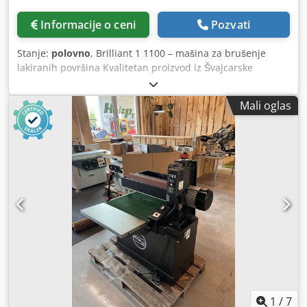
Informacije o ceni
Pozvati
Stanje:
polovno
, Brilliant 1 1100 – mašina za brušenje
lakiranih površina Kvalitetan proizvod iz Švajcarske
KONSTANTNA MAŠINA / automatsko podešavanje glave
Mašina za fino brušenje širokih površina Kombinovana
Mali oglas
glava sa kontaktnim valjkom i brusnom pločom, sa
elektronski upravljanim segmentnim brusnim uloškom,
DIJAGONALNO / celokupna brusna jedinica može se
nagnuti za 10° Visina kontaktnog valjka se podešava
kontinuirano, u skladu sa granulacijom Priključna snaga
oko 14 kW Radna širina 1100 mm Paket za brušenje laka:
oscilirajuće brušenje trakom kontinuirano podesiva brzina
brusne trake brzina uvlačenja 3 - 15 m/min, kontinuirano
podesiva stabilna vakumska ploča sa tepihom za brušenje
laka, ventilator integrisan u postolje mašine podešavanje
debljine preko cele radne širine ENORMATIC – brzo
podešavanje sa aktivacijom uvlačenja (za duge komade)
Upravljanje putem ekrana osetljivog na dodir za
automatizaciju i upravljanje svim radnim programima
1
/
7