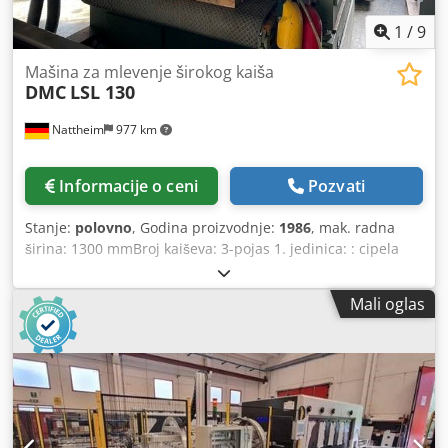
1
/
9
Mašina za mlevenje širokog kaiša
DMC
LSL 130
Nattheim
977 km
Informacije o ceni
Pozvati
Stanje:
polovno
, Godina proizvodnje:
1986
, mak. radna
širina: 1300 mmBroj kaiševa: 3-pojas 1. jedinica: : cipela
jedinica Prečnik 1. valjak: 100 Verzija 1. jedinica: Čelik
valjak / cipela 2. jedinica: : Valjak / cipela Prečnik 2. valjak:
Mali oglas
100 Verzija 2. jedinica: Čelik valjak 3. jedinica: : Valjak /
cipela Prečnik 3. valjak: 100 mmVerzija 3. valjak: grooved
čelični valjak Cipela za brušenje 3. jedinica: elektronski
pojedinačne veze četke : Da Boja brušenje moguće: Da
pojas duva: Da Vakuum tepih: Da Dodpovvki Njfx Al Iock
Mesto: Novi Sad