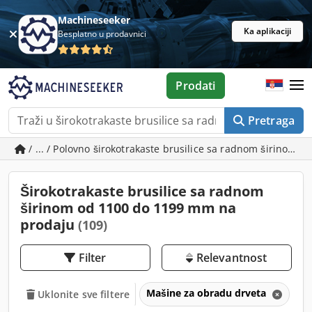
Machineseeker
Ka aplikaciji
Besplatno u prodavnici
Prodati
Pretraga
/ ... / Polovno širokotrakaste brusilice sa radnom širinom
Širokotrakaste brusilice sa radnom
širinom od 1100 do 1199 mm na
prodaju
(109)
Filter
Relevantnost
Mašine za obradu drveta
Ma
Uklonite sve filtere