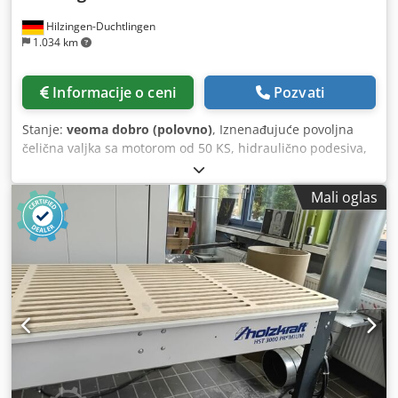
Hilzingen-Duchtlingen
1.034 km
Informacije o ceni
Pozvati
Stanje:
veoma dobro (polovno)
, Iznenađujuće povoljna
čelična valjka sa motorom od 50 KS, hidraulično podesiva,
korišćena samo 600 sati. Dcjdpezpyggsfx Al Isk
Mali oglas