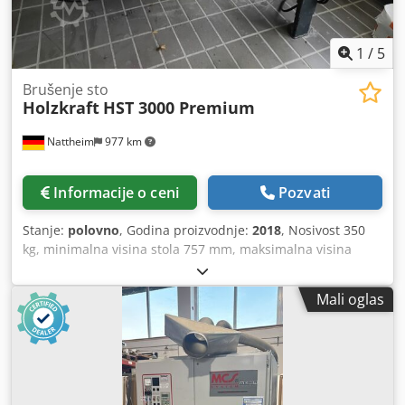
1
/
5
Brušenje sto
Holzkraft
HST 3000 Premium
Nattheim
977 km
Informacije o ceni
Pozvati
Stanje:
polovno
, Godina proizvodnje:
2018
, Nosivost 350
kg, minimalna visina stola 757 mm, maksimalna visina
stola 1157 mm, dužina stola 3000 mm, širina stola 1000
mm. Dužina cca 3010 mm, širina/dubina cca 1040 mm,
Mali oglas
visina cca 1157 mm. Preporučeni kapacitet izvlačenja 2200
m³/h, broj priključnih nastavaka 3 x 220 V, prečnik
priključnih nastavaka 140 mm. Težina: 130 kg. Mesto
skladištenja: Nattheim. Dcsdpfxjxnlave Al Iok