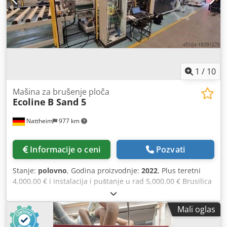
1
/
10
Mašina za brušenje ploča
Ecoline
B Sand 5
Nattheim
977 km
Informacije o ceni
Pozvati
Stanje:
polovno
, Godina proizvodnje:
2022
, Plus teretni
4,000.00 € i instalacija i puštanje u rad 5,000.00 € Brusilica
B Sand 5 sa delimičnim strugom Ploča se postavlja na
dovodni sto. To je u delimično okretanje i centriran. To je
Mali oglas
mlevenje u mašini za brušenje, prolaz i povratak. Ploča je
pretvorena u delimični okretač. Brusi se na drugoj strani u