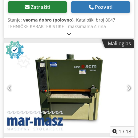
Zatražiti
Pozvati
Stanje:
veoma dobro (polovno)
, Kataloški broj 8047
TEHNIČKE KARAKTERISTIKE - maksimalna širina
obrađivanog elementa 1100 mm - maksimalna visina
obrađivanog elementa 160 mm – odozgo: - 2 klizna metalna
Mali oglas
valjka - agregat: gumeni valjak sa rebrima + ležaj + metalni
valjak - klizni gumeni valjak – odozdo: - klizni gumeni valjak
- pogonska traka - klizni gumeni valjak - pneumatska
oscilacija trake - kontinuirana regulacija brzine pomera -
električno podizanje kućišta mašine - pneumatička kočnica
- ukupna snaga 10,5 kW - radni pritisak 6-8 bar - prečnik
usisnog priključka 190 mm - dimenzije (dužina/
širina/visina) 1470x1540x2000 mm – težina 1260 kg
PREDNOSTI - nemačka proizvodnja - brusilica sa 1
agregatom i ležajem, širina 1100 mm - nije farbana –
korišćena brusilica, veoma dobro stanje Neto cena: 19900
PLN Neto cena: 4740 EUR, u zavisnosti od kursa 4,20 EUR
(Cene mogu da se menjaju u zavisnosti od promena kursa)
Dcodjzp N Hijpfx Al Iek
1
/
18