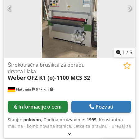
1
/
5
Širokotračna brusilica za obradu
drveta i laka
Weber
OFZ K1 (o)-1100 MCS 32
Nattheim
977 km
Informacije o ceni
Pozvati
Stanje:
polovno
, Godina proizvodnje:
1995
, Konstantna
mašina - kombinovana stanica, četka za prašinu - uređaj za
merenje debljine - elektronska jedinična brusna cipela