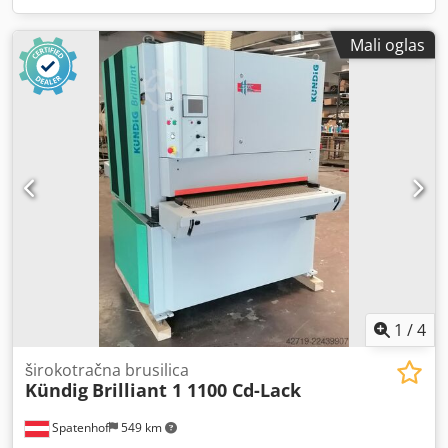
Mali oglas
1
/
4
širokotračna brusilica
Kündig
Brilliant 1 1100 Cd-Lack
Spatenhof
549 km