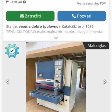
1.168 km
Fiksna cena plus PDV
Zatražiti
Pozvati
Stanje:
veoma dobro (polovno)
, Kataloški broj 8036
TEHNIČKI PODACI maksimalna širina obradivog elementa:
1100 mm maksimalna visina obradivog elementa: 170 mm
2 agregata: – odozgo: gumeni pritisni valjak, rebrasti 1)
Mali oglas
metalni rebrasti valjak za kalibraciju gumeni pritisni valjak
2) gumeni rebrasti valjak + sekvencijalna cipela + metalni
valjak gumeni pritisni valjak ukupna snaga agregata: 15kW
– odozdo: 2 gumena klizna valjka vučna traka 2 gumena
klizna valjka potenciometar podešavanja debljine brušenja
duvanje trake pneumatska oscilacija trake putem fotoćelija
električno i ručno podizanje stola (za precizno
podešavanje) 2 brzine posmaka: 0,3kW sa pneumatskom
kočnicom radni pritisak: 6–8 bar prečnik priključka za
odsisavanje: 2x140 mm dimenzije (dužina/širina/visina):
1840x1650x2000 mm težina: 1160 kg – nije farbana –
italijanska proizvodnja – automatska cipela – 2 agregata –
potenciometar debljine brušenja – DTR dokumentacija