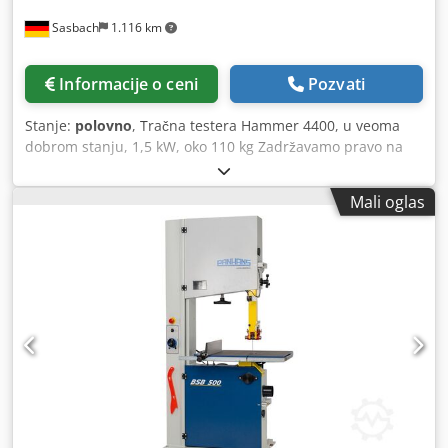
Sasbach
1.116 km
Informacije o ceni
Pozvati
Stanje:
polovno
, Tračna testera Hammer 4400, u veoma
dobrom stanju, 1,5 kW, oko 110 kg Zadržavamo pravo na
promene cena, kao i na moguće greške, štamparske i
slovne greške. Csdpfjx H Ud Rjx Ahijrf
Mali oglas