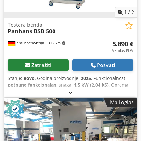
1
/
2
Testera benda
Panhans
BSB 500
5.890 €
Krauchenwies
1.012 km
VB plus PDV
Zatražiti
Pozvati
Stanje:
novo
, Godina proizvodnje:
2025
, Funkcionalnost:
potpuno funkcionalan
, snaga:
1,5 kW (2,04 KS)
, Oprema:
motorska kočnica
, SPECIFIKACIJE Prečnik točka 500 mm
Brzina kaiša 1300 m/min Visina sečenja 330 mm Širina
Mali oglas
sečenja 480 mm Dužina sečiva max. 4140 mm Širina sečiva
testere min. / max. 15 mm / 25 mm Opcionalno za
specijalne prelive Širina sečiva testere min. / max. 6 mm /
20 mm Veličina stola 670 x 495 mm Visina stola 900 mm
Usisna reznica 2 x Ø 100 mm Colour RAL 7035 Light Grey
and RAL 5000 Violet Blue Neto težina oko 210 kg TEHNIČKI