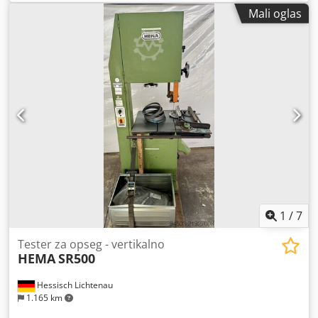
korišćena kod nas samo kratko za demonstracione svrhe,
Mali oglas
tako da se može smatrati kao nova, sa punom garancijom /
garancijom ispravnosti. Tehničke karakteristike: - Veličina
stola: 840 x 700 mm - Visina reza: 460 mm - Širina reza:
690 mm - Nagib stola: od -5° do +45° - Dužina testere: 5120
mm - Težina: oko 400 kg - Snaga motora: 7,5 KS - Izložbena
mašina - Godina proizvodnje: 2023 Trakasta testera se
nalazi u A-5431 Kuchl i može se pregledati u bilo koje
vreme tokom naših radnih sati. Predmet prethodne
prodaje! Povezani pojmovi: trakasta testera, testere,
testera, traka Referenca: R-A0117-67 Cjdpfx Aeww
Hhvshijrf
1
/
7
Tester za opseg - vertikalno
HEMA
SR500
Hessisch Lichtenau
1.165 km