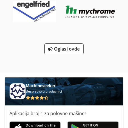
Sečivo nije uključeno U ovoj konfiguraciji sadržano: -
Gornje i donje vođice sečiva sa brončanim bočnim
elementima; - Trofazni motor 400V/50HZ/20HP samokočeći;
- Horizontalna paleta za transport HRANILICA RA260 ELP
(SR026) V400/3/50*CE IZVEDBA WE Cjdpfxjxzu Nms Ahiorf
Pneumatsko upravljanje - Elektronski variator brzine
Oglasi ovde
Machineseeker
Besplatno u prodavnici
Aplikacija broj 1 za polovne mašine!