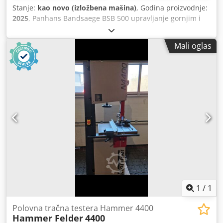
Stanje:
kao novo (izložbena mašina)
, Godina proizvodnje:
2025
, Panhans Bandsaege BSB 500 upravljanje gornjim i
donjim APA II bendom Swivel sto vrh do 45° Zaključavanje
vrata po ograničenju prekidača Prečnik točka 500 mm
Mali oglas
Pogonski motor 1,5 kW / 2,0 hp Motor 400 Volt sa
motornom kočnicom Brzina pojasa 1.290 m/min. Visina
sečenja max. 320 mm Širina sečenja max. 485 mm Dužina
lista max. 4,145 mm Veličina stola 500x680 mm Visina stola
890 mm Usisna reznica 2x100mm Zahtev prostora:
900x525x1925 mm Težina 220 kg Csdpfxsdq D I He Ahisrf
CE-usaglašen, GS-testiran Sa akcija 54634 Bitburg
1
/
1
Polovna tračna testera Hammer 4400
Hammer Felder
4400