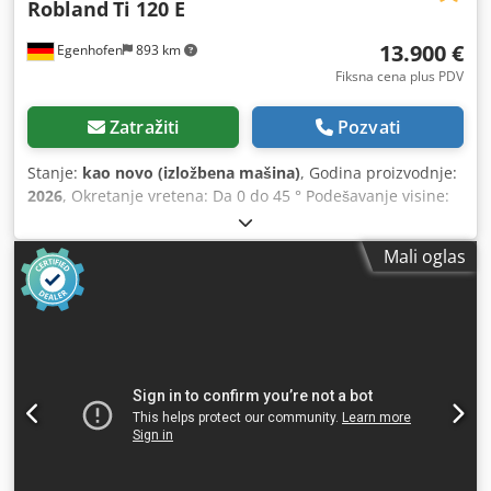
Robland
Ti 120 E
13.900 €
Egenhofen
893 km
Fiksna cena plus PDV
Zatražiti
Pozvati
Stanje:
kao novo (izložbena mašina)
, Godina proizvodnje:
2026
, Okretanje vretena: Da 0 do 45 ° Podešavanje visine:
ručni / električni Podešavanje okretanja: ručni točak /
električni Podešavanje glodanje vilice: ručno Prikaz
Mali oglas
nadmorske visine: Digitalni displej Indikator ugla
okretanja: Digitalni displej Codpfx Ahsuzkxxeisrf glodanje
stop indikator: meh brojač glodanje prečnik vretena: 30
mm Brzine: 3000, 4500, 6000, 7000, 10000 Snaga motora: 7
kV Kočnica motora: Da, automatski Usisni priključak: 2 k
120mm Dužina mašine: 2599mm Dubina mašine: 900mm
Dimenzije: 655kg