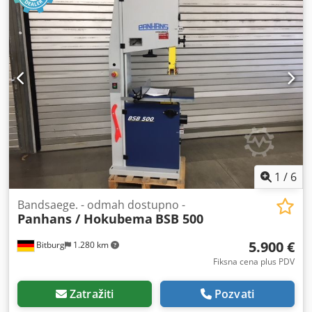
1
/
6
Bandsaege. - odmah dostupno -
Panhans / Hokubema
BSB 500
5.900 €
Bitburg
1.280 km
Fiksna cena plus PDV
Zatražiti
Pozvati