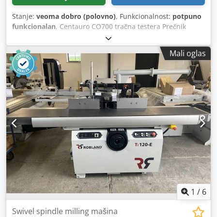
bregasti prekidač sa zvezdanim delta startom i tasterom za
zaustavljanje u slučaju nužde · Mehanička kočnica motora
Stanje:
veoma dobro (polovno)
, Funkcionalnost:
potpuno
sa glavnim prekidačem i relejom za zaštitu motora · CE
funkcionalan
, Centauro CO700 tračna testera Prečnik
usaglašen uklj. transportna paleta uklj. pre-teretni do
točkova testere 700mm Maks. visina sečenja 460mm
65239 Hochheim Dostupnost: kratkoročno Mesto: Novi Sad
Cedpfovyp I Sex Ahiorf Maks. širina sečenja 680mm Mak.
Mali oglas
širina trake 40×0.6mm Snaga motora 3kv OBRTAJA. točkovi
736r.p.m CE sertifikovan Godina proizvodnje 1997
1
/
6
Swivel spindle milling mašina