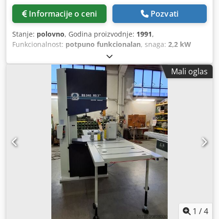
Informacije o ceni
Pozvati
Stanje:
polovno
, Godina proizvodnje:
1991
,
Funkcionalnost:
potpuno funkcionalan
, snaga:
2,2 kW
(2,99 KS)
, ulazni napon:
400 V
, ulazna frekvencija:
50 Hz
,
vrsta ulazne struje:
trofazni
, HEMA SR500 tračna testera –
Mali oglas
industrijski kvalitet iz Nemačke Tehničke karakteristike
Proizvođač: HEMA Model: SR500 Tip mašine: vertikalna
tračna testera Prečnik točka: 500 mm Snaga motora: cca
2,2 kW Napon: 400 V Dužina testere: cca 4.080 mm Sto se
može naginjati Gornje i donje vođenje točka Precizna i
mirna industrijska konstrukcija Opis Na prodaju je HEMA
SR500 tračna testera u robusnoj industrijskoj izvedbi.
Mašina je izuzetno pogodna za precizno sečenje drveta,
plastike i sličnih materijala. Zahvaljujući stabilnoj
konstrukciji i visokokvalitetnom vođenju točka, tračna
testera obezbeđuje miran rad i tačne rezultate sečenja.
HEMA SR500 je idealna za stolarske radionice, bravarske
radionice, škole ili zahtevnije zanatske radionice. Naginjući
radni sto omogućava fleksibilnu upotrebu za ravne i
1
/
4
kružne rezove. Mašina se nalazi u korišćenom stanju sa