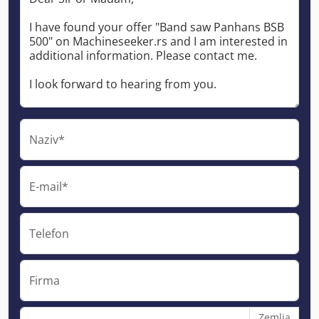
Naziv*
E-mail*
Telefon
Firma
Zemlja