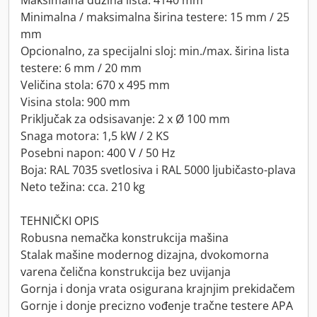
Maksimalna dužina lista: 4140 mm
Minimalna / maksimalna širina testere: 15 mm / 25
mm
Opcionalno, za specijalni sloj: min./max. širina lista
testere: 6 mm / 20 mm
Veličina stola: 670 x 495 mm
Visina stola: 900 mm
Priključak za odsisavanje: 2 x Ø 100 mm
Snaga motora: 1,5 kW / 2 KS
Posebni napon: 400 V / 50 Hz
Boja: RAL 7035 svetlosiva i RAL 5000 ljubičasto-plava
Neto težina: cca. 210 kg
TEHNIČKI OPIS
Robusna nemačka konstrukcija mašina
Stalak mašine modernog dizajna, dvokomorna
varena čelična konstrukcija bez uvijanja
Gornja i donja vrata osigurana krajnjim prekidačem
Gornje i donje precizno vođenje tračne testere APA