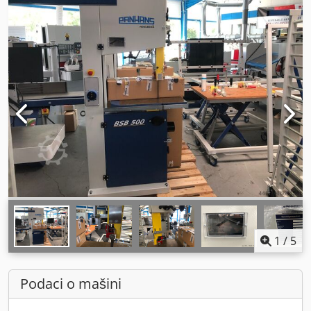
1
/
5
Podaci o mašini