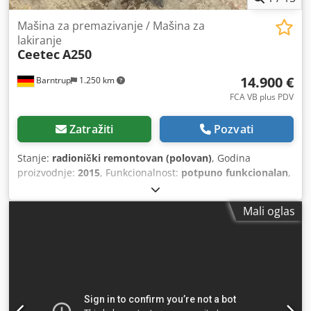
Mašina za premazivanje / Mašina za
lakiranje
Ceetec
A250
14.900 €
Barntrup
1.250 km
FCA VB plus PDV
Zatražiti
Pozvati
Stanje:
radionički remontovan (polovan)
, Godina
proizvodnje:
2015
, Funkcionalnost:
potpuno funkcionalan
,
radna širina:
250 mm
, Mašina za nanošenje premaza /
automatska mašina sa četkama Proizvođač: Ceetec
Mali oglas
Cedpfeyuaptsx Ambsha Tip: A 250 Automatska mašina za
nanošenje premaza sa sistemom za raspoređivanje
četkama Dimenzije obratka: Širina maks. 250 mm Visina
maks. oko 100 mm Dužina od oko 800 mm Mašina za
nanošenje premaza je pogodna za nanošenje boja,
sredstava za zaštitu drveta, kao i ulja i voskova (npr. za
spoljne obloge, podne daske za terase...). Tehnički podaci: