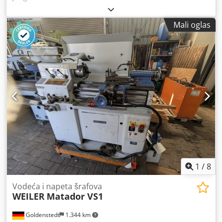
inspekcija preko Skipe-Video Bili bismo veoma zadovoljni
Vašom posetom - više mašina na lageru Dostupno odmah -
Mali oglas
može se pregledati Na lageru Emskirchen / Nürnberg -
Može se testirati Cjdpfx Aeh Axztemboha
1
/
8
Vodeća i napeta šrafova
WEILER
Matador VS1
Goldenstedt
1.344 km