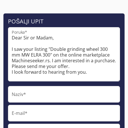
POŠALJI UPIT
Poruka*
Naziv*
E-mail*