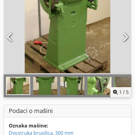
1
/
5
Podaci o mašini
Oznaka mašine:
Dvostruka brusilica, 300 mm