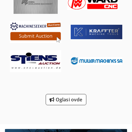
apropus. 0,3m/sec Veza 220/240V, 50Hz zaštitna klasa IP54
Pogon itd. spreman za povezivanje, motorna kontrola
opcionalna 6x podesiva mašinska stopala za poravnavanje
Cjdpfxsht Ux Aj Amboha Ivica okna: 40x35mm (podesivo) T-
20 studs - 400mm pitch (prilagodljivo) 2-slojno posebno
poprečno stabilno
Oglasi ovde