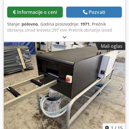
Informacije o ceni
Pozvati
Stanje:
polovno
, Godina proizvodnje:
1971
, Prečnik
obrtanja iznad kreveta 297 mm Prečnik obrtanja iznad
kliznog slajda 160 mm Dužina obrade 500 mm Priključak sa
kratkim konusom, veličina 5 Provrt glavnog vretena 36 mm
Mali oglas
Brzine vretena 30-3550 o/min Broj stepeni prenosa 18 Hod
pinole 90 mm Uložak konjića MK 3 Poprečni pomak +15
Pomak konjića ručno 500 mm Težina mašine cca 610 kg
Potrebna površina cca 1,4 x 0,7 x 1,2 m Oprema: Stezna
glava Forkardt, Ø 160 mm Držač za priguštne čaure,
Csdpfxjy Hxp Ds Amboha Priguštne čaure (vidi sliku) Nosač
alata Multifix sistem veličina A sa 3 brzomenjajuća uloška
Prateći centar Zadnji zaštitni lim protiv strugotine Zaštita
stezne glave Nepokretna luneta Mašina potiče iz obučne
radionice renomirane nemačke kompanije.
1
/
15