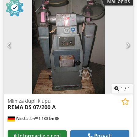
Mali oglas
1
/
1
Mlin za dupli klupu
REMA
DS 07/200 A
Wiesbaden
1.180 km
Informacije o ceni
Pozvati