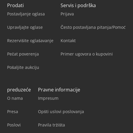
Prodati
Servis i podrška
Postavljanje oglasa
Prijava
Upravljajte oglase
Često postavljana pitanja/Pomoć
Rezervišite oglašavanje
Kontakt
Pečat poverenja
Primer ugovora o kupovini
Pošaljite aukciju
preduzeće
Pravne informacije
O nama
Impresum
Presa
Opšti uslovi poslovanja
Poslovi
Pravila tržišta