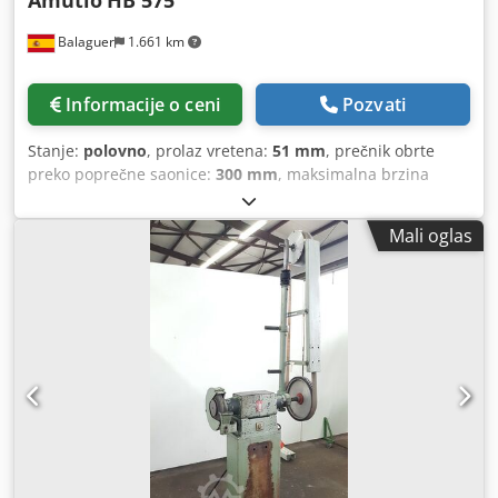
Amutio
HB 575
Balaguer
1.661 km
Informacije o ceni
Pozvati
Stanje:
polovno
, prolaz vretena:
51 mm
, prečnik obrte
preko poprečne saonice:
300 mm
, maksimalna brzina
obrtanja:
2.500 o/min
, prečnik tročeljusne glave:
300 mm
,
Polovan strug Marka: Amutio Cazeneuve Model: HB 575
Mali oglas
Rastojanje između centara: 1.000 mm Prečnik preko ležišta:
575 mm Prečnik preko sedla: 525 mm Codpfxsyzrhcj
Ambjha Prečnik preko poprečnog nosača: 300 mm Prolaz
vretena: 51 mm Brzine: 32-2500 o/min Snaga: 10 kW Širina
ležišta: 400 mm Uključuje: - Ploča od 300 mm sa više setova
čeljusti - Zatvorena luneta - Revolverska glava za brzu
izmenu sa 3 nosača alata - Digitalni merač Aurki (2 ose) - 2
rotirajuća centra - Posuda sa sistemom za hlađenje