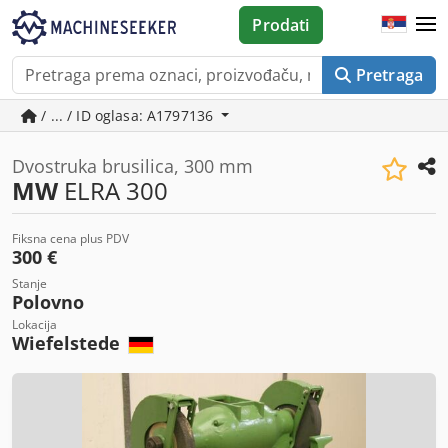
Prodati
Pretraga
/ ... / ID oglasa: A1797136
Dvostruka brusilica, 300 mm
MW
ELRA 300
Fiksna cena plus PDV
300 €
Stanje
Polovno
Lokacija
Wiefelstede