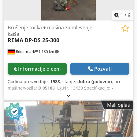
1
/
6
Brušenje točka + mašina za mlevenje
kaiša
REMA
DP-DS 25-300
Rödermark
1.135 km
Informacije o ceni
Pozvati
Godina proizvodnje:
1988
, stanje:
dobro (polovno)
, broj
mašine/vozila:
D 05103
, Lg.Nr. 13439 Specifikacije: -
Poliranje točkova - dimenzije točkova oko. 300 mm × 40 mm
× 76 mm - Dimenzije pojasa za šmirglanje su oko. 3500 mm
Mali oglas
× 50 mm - Dimenzije kontaktnih točkova 400 x 50 mm -
Brzina vožnje 1450 rpm - Pogon 400 V / 1.8 kW - Svemirski
zahtev oko. W 1100 x H 2450 x D 800 mm Cedsk D Ewgopfx
Ambjha - Težina je okona. 300 kg