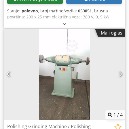
Stanje:
polovno
, broj mašine/vozila:
053051
, brusna
površina: 200 x 25 mm električna veza: 380 V, 0, 5 kW
potreban prostor: 550 x 450 × 1100 mm Težina: 95 kg
Cjdsbfp Ixepfx Amboha
Mali oglas
1
/
4
Polishing Grinding Machine / Polishing