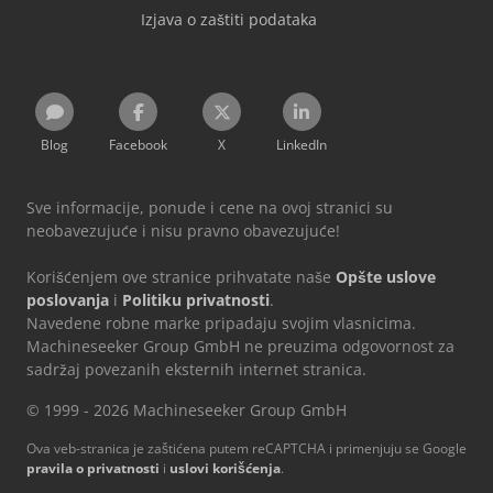
Izjava o zaštiti podataka
Blog
Facebook
X
LinkedIn
Sve informacije, ponude i cene na ovoj stranici su
neobavezujuće i nisu pravno obavezujuće!
Korišćenjem ove stranice prihvatate naše
Opšte uslove
poslovanja
i
Politiku privatnosti
.
Navedene robne marke pripadaju svojim vlasnicima.
Machineseeker Group GmbH ne preuzima odgovornost za
sadržaj povezanih eksternih internet stranica.
© 1999 - 2026 Machineseeker Group GmbH
Ova veb-stranica je zaštićena putem reCAPTCHA i primenjuju se Google
pravila o privatnosti
i
uslovi korišćenja
.