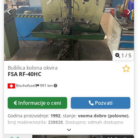
1
/
5
Bušilica kolona okvira
FSA
RF-40HC
Bischofszell
991 km
Informacije o ceni
Pozvati
Godina proizvodnje:
1992
, stanje:
veoma dobro (polovno)
,
broj mašine/vozila:
238828
, Dostupno: odmah dostupno
Cjdpfepr Uvrsx Ambeha