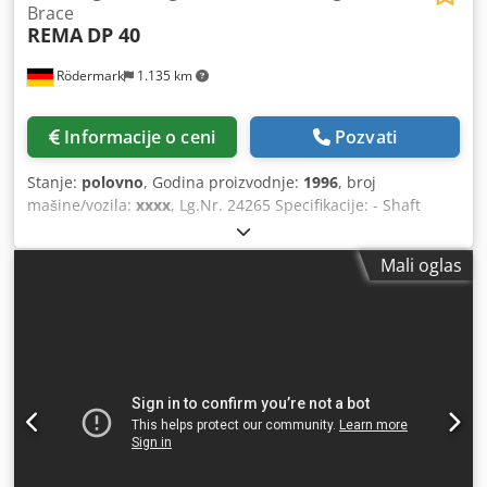
Brace
REMA
DP 40
Rödermark
1.135 km
Informacije o ceni
Pozvati
Stanje:
polovno
, Godina proizvodnje:
1996
, broj
mašine/vozila:
xxxx
, Lg.Nr. 24265 Specifikacije: - Shaft
mount 35 mm - Okno korisne dužine 90 mm - Brzina vožnje
1450 rpm - Pogon 400 V / 4,4 kW Chjdstx Ubrjpfx Ambsa -
Mali oglas
Svemirski zahtev oko. W 1300 x H 2500 x D 800 mm - Težina
je okona. 200 kg