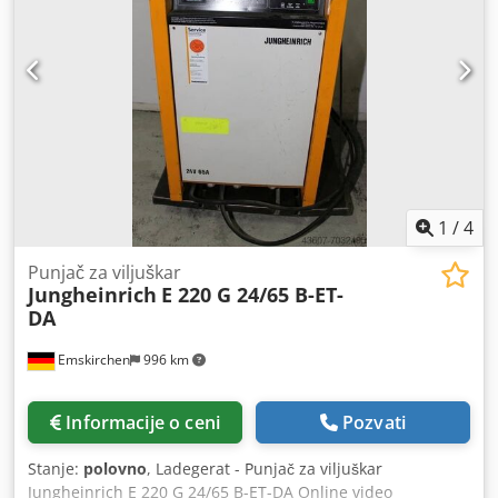
uglovi za ulazni i izlazni deo Podesiv nagib PU kaiš Boja:
crna Cedpfjiz S Htsx Ambeha L profil Rastojanje između
profila: 500 mm Visina profila: 30 mm Brzina trake: 3
m/min Standardna kontrola sa hitnim zaustavljanjem /
stop tasterom Pokretna na okretne točkove sa kočnicama
Trodela levka za ulazni deo Navdena cena se odnosi na
NDZ1.
1
/
4
Punjač za viljuškar
Jungheinrich
E 220 G 24/65 B-ET-
DA
Emskirchen
996 km
Informacije o ceni
Pozvati
Stanje:
polovno
, Ladegerat - Punjač za viljuškar
Jungheinrich E 220 G 24/65 B-ET-DA Online video