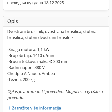
последњи пут дана 18.12.2025
Opis
Dvostrani brusilnik, dvostrana brusilica, stubna
brusilica, stubni dvostrani brusilnik
-Snaga motora: 1,1 kW
-Broj obrtaja: 1410 o/min
-Brusni točkovi: maks. Ø 300 mm
-Radni napon: 380 V
Chedpjb A Nauefx Ambea
-Težina: 200 kg
Oglas je automatski preveden. Moguće su greške u
prevodu.
Zatražite više informacija