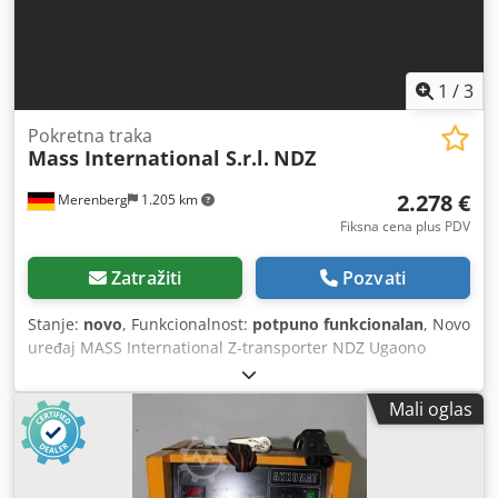
1
/
3
Pokretna traka
Mass International S.r.l.
NDZ
2.278 €
Merenberg
1.205 km
Fiksna cena plus PDV
Zatražiti
Pozvati
Stanje:
novo
, Funkcionalnost:
potpuno funkcionalan
, Novo
uređaj MASS International Z-transporter NDZ Ugaono
transportno traka / traka za transport Brza isporuka
moguća Primer kao na slici: Visinski podesiva ugaona
Mali oglas
transportna traka sa podesivim uglovima NDZ 1 Ulazni
deo: 600 mm Uzlazni deo: 1300 mm Izlazni deo: 500 mm
Korisna širina: 250 mm Spoljašnja širina: 305 mm (bez
motora) Visina izbacaja podesiva: 700 - 1000 mm Podesivi