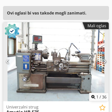
Ovi oglasi bi vas takođe mogli zanimati.
Mali oglas
1
/
36
Univerzalni strug