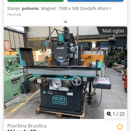
Stanje:
polovno
, Magnet: 1500 x 500 Dcedpfx Afozn I
Hxshsk
Mali oglas
1
/
23
Površina Brusilica