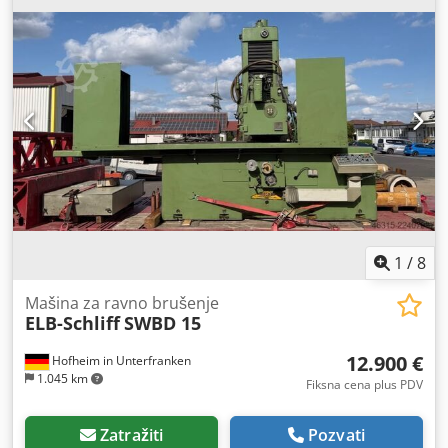
KORIGOVATI: 700 mm UKUPNI HOD: 2000 mm POPREČNI
HOD: 750 mm Dodpfx Aszl Dnmefhsck SNAGA MOTORA:
14,7 kW BRZINA ROTACIJE BRUSNOG TOČKA: 1450 obrtaja
u minuti ELEKTROMAGNETNA PLOČA: 500 x 1700 mm
KADA ZA HLAĐENJE SA FILTEROM DIMENZIJE BRUSNOG
TOČKA: 450 x 76 x 127 mm DIMENZIJE: 6100 x 3240 x 3000
mm TEŽINA: 14500 kg
1
/
8
Mašina za ravno brušenje
ELB-Schliff
SWBD 15
12.900 €
Hofheim in Unterfranken
1.045 km
Fiksna cena plus PDV
Zatražiti
Pozvati