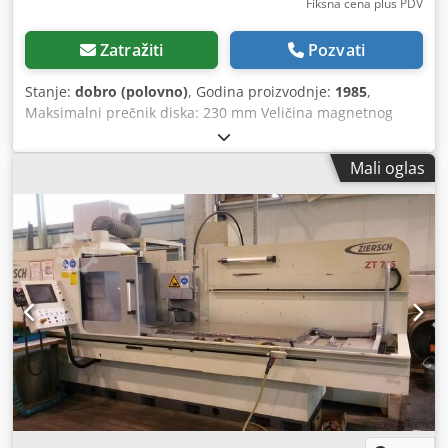
Fiksna cena plus PDV
Zatražiti
Pozvati
Stanje:
dobro (polovno)
, Godina proizvodnje:
1985
,
Maksimalni prečnik diska: 230 mm Veličina magnetnog
stola: 1000 x 300 mm Dcedpfx Afslz Nh Ishsk
Mali oglas