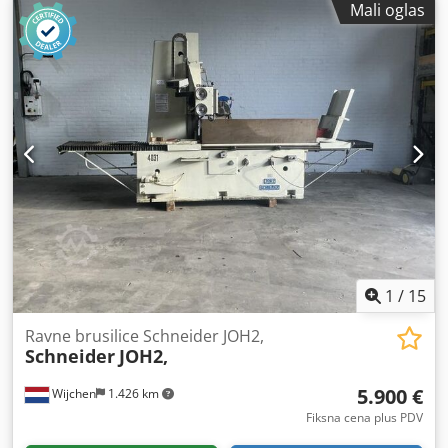
Mali oglas
1
/
15
Ravne brusilice Schneider JOH2,
Schneider
JOH2,
5.900 €
Wijchen
1.426 km
Fiksna cena plus PDV