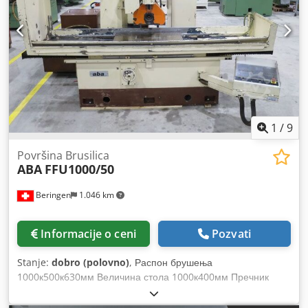
1
/
9
Površina Brusilica
ABA
FFU1000/50
Beringen
1.046 km
Informacije o ceni
Pozvati
Stanje:
dobro (polovno)
, Распон брушења
1000к500к630мм Величина стола 1000к400мм Пречник
точка 400мм Магнетна плоча 1000к500мм МАРЦЕЛС
МАСЦХИНЕН ЦХ Dedpsfbx Dmofx Afheck