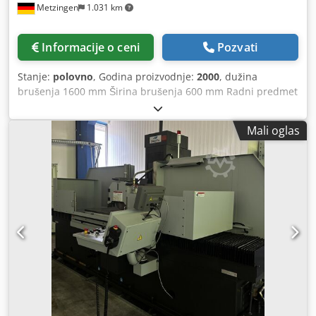
Metzingen
1.031 km
balansiranje u mašini - Automatska regulacija obrtaja
vretena za konstantnu površinsku brzinu - Vizuelizacija
opterećenja vretena - Kontrola nebalansa - Grafička
Informacije o ceni
Pozvati
kontrola stanja - Lista alarma - Automatski vertikalni
posmak - Servo pogon za podešavanje brusnog točka i
Stanje:
polovno
, Godina proizvodnje:
2000
, dužina
poprečnog pomeranja stola - Kaljene vodilice na sve 3 ose
brušenja 1600 mm Širina brušenja 600 mm Radni predmet
sa igličastim ležajevima - Elektro-magnetna stezna ploča -
Visina 500 mm Dcsdpet Hxcbsfx Afhsk Ukupna potreba za
Sistem za rashlađivanje sa automatskim papir filtrom i
snagom 50 kV A N G E B O T Možemo vam pružiti
magnetnim separatorom - Automatski uređaj za
Mali oglas
neobavezujuće informacije iz skladišta, greške i prethodne
doterivanje montiran na stolu, bez dijamanta, sa
prodaje Sva prava zadržana, ponuda : B L O H M CNC –
automatskom kompenzacijom* - Brusni točak - Prirubnica
kontrolisana precizna mašina za brušenje površina Tip
za brusni točak - Vaga za balansiranje brusnog točka -
PLANOMAT 616 sa SIEMENS – Control 840 D Godina
Osovina za balansiranje - LED rasveta za mašinu - Mašina i
proizvodnje 2000 Fabrika – br. 14 67k _____ _____ Površina
oprema u skladu sa CE regulativom - Uputstvo za upotrebu
brušenja 1.600 k 600 mm (!) Veličina stola 2.000 k 600
na nemačkom i engleskom jeziku * Tačna konfiguracija
Radna visina pod brusnim točkom cca. 150-500 mm Maks.
uređaja za doterivanje mora biti definisana pre
uzdužno kretanje stola Ks 1.700 mm Maks. vertikalno
naručivanja.
kretanje gornjeg klizača I 550 mm Maks. poprečno kretanje
gornjeg klizača Z 560 mm Težina radnog predmeta maks.
cca. 800 kg Brzina stola = X-osa 30 – 30.000 mm/min.
Minimalni poprečni unos = Z-osa 0 – 4,000 mm/hod
Okomito uvlačenje = Y-osa 0.001 – 0.099 mm/hod Y/Z ose: