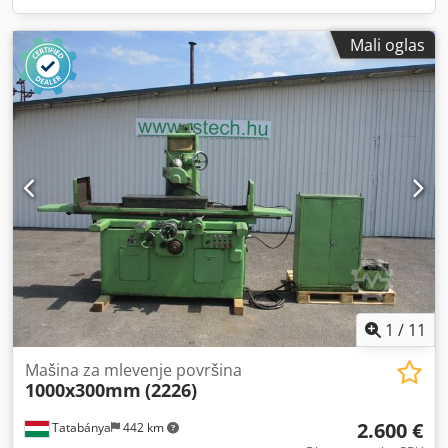
Mali oglas
1
/
11
Mašina za mlevenje površina
1000x300mm
(2226)
2.600 €
Tatabánya
442 km