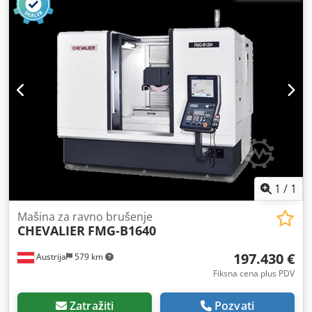
Odvojena hidraulička grupa Napon: 380 V Dužina: 4000
mm Dubina: 1700 mm Ukupna visina: 2300 mm Težina: oko
6 T
1
/
1
Mašina za ravno brušenje
CHEVALIER
FMG-B1640
197.430 €
Austrija
579 km
Fiksna cena plus PDV
Zatražiti
Pozvati