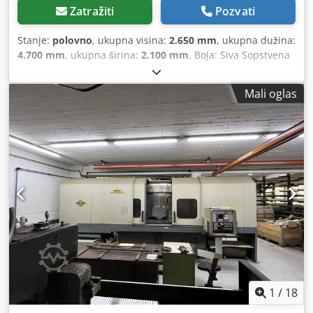
Zatražiti
Pozvati
Stanje:
polovno
, ukupna visina:
2.650 mm
, ukupna dužina:
4.700 mm
, ukupna širina:
2.100 mm
, Boja: Siva Sopstvena
težina: 5.500 kg - Dokumentacija dostupna: Ne - CE
sertifikat postoji: Ne - Upravljanje: Konvencionalno - Hod
Mali oglas
po X osi [mm]: 1500 - Hod po Y osi [mm]: 800 - Hod po Z osi
[mm]: 700 - Širina stola [mm]: 1200 - Dubina stola [mm]:
400 - Širina magneta [mm]: 1200 - Dubina magneta [mm]:
300 - Opcije: Digitalni prikaz Dcsdpfx Afjzldvqohsk - └ Tip
digitalnog prikaza: Heidenhain - Upravljanje:
Konvencionalno - Dimenzije za transport: 4700mm x
2100mm x 2650mm (d x š x v) - Težina za transport [kg]:
5500kg - Paketi za transport [kom]: 1 Finansijske
informacije PDV: Navedena cena je bez PDV-a PDV/Porez na
razliku: PDV se može odbiti za preduzetnike Isporuka i
otkup su mogući u bilo koje vreme za sve proizvode iz
industrijskog sektora Lukas van Rossum
1
/
18