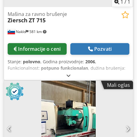
1
/
1
Mašina za ravno brušenje
Ziersch
ZT 715
Naklo
581 km
Informacije o ceni
Pozvati
Stanje:
polovno
, Godina proizvodnje:
2006
,
Funkcionalnost:
potpuno funkcionalan
, dužina brušenja:
1.500 mm
, širina brušenja:
800 mm
, ukupna dužina:
5.350
mm
, ukupna širina:
2.850 mm
, dužina pomaka po X-osi:
Mali oglas
1.900 mm
, dužina pomaka po Y-osi:
750 mm
, maksimalna
težina obratka:
1.400 kg
, prečnik brusnog točka:
400 mm
,
rastojanje od stola do centra vretena:
600 mm
, dužina
stola:
1.500 mm
, nosivost stola:
1.400 kg
, širina stola:
700
mm
, širina brusnog točka:
80 mm
, brzina vretena (maks.):
3.000 o/min
, brzina obrtanja vretena (minimalna):
1.000
o/min
, ukupna težina:
11.000 kg
, snaga motora brusnog
vretena:
11.000 W
, udaljenost pomeranja ose X:
1.900 mm
,