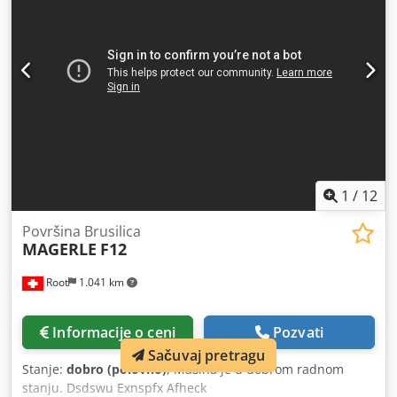
5400 mm x 2000 mm x 2200 mm (d x š x v) - Transportna
masa [kg]: 10.000 kg - Broj transportnih paketa [kom]: 2
Finansijske informacije PDV: Prikazana cena je bez PDV-a
PDV/diferencijalno oporezivanje: PDV odbit za
preduzetnike Isporuka i preuzimanje u zamenu su mogući
u svakom trenutku za svu industrijsku opremu. Lukas van
Rossum Dcodpoxdb Hkjfx Afhek
1
/
12
Površina Brusilica
MAGERLE
F12
Root
1.041 km
Informacije o ceni
Pozvati
Sačuvaj pretragu
Stanje:
dobro (polovno)
, Mašina je u dobrom radnom
stanju. Dsdswu Exnspfx Afheck