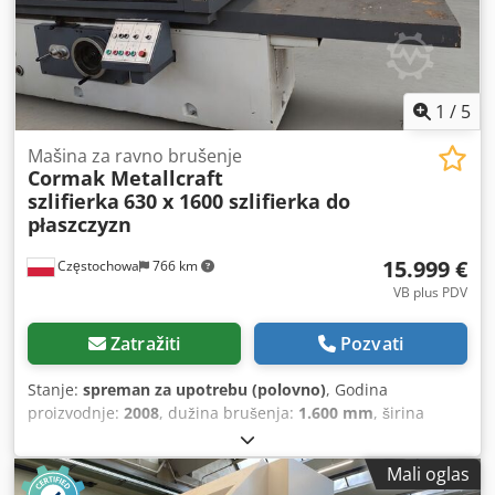
1
/
5
Mašina za ravno brušenje
Cormak Metallcraft
szlifierka
630 x 1600 szlifierka do
płaszczyzn
15.999 €
Częstochowa
766 km
VB plus PDV
Zatražiti
Pozvati
Stanje:
spreman za upotrebu (polovno)
, Godina
proizvodnje:
2008
, dužina brušenja:
1.600 mm
, širina
brušenja:
630 mm
, Mašina za brušenje ravnih površina
1600 x 630 M7163x16100, veličina magnetne ploče 1600 x
Mali oglas
630, dužina mašine 5400 mm, dubina 2500 mm, visina