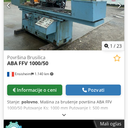
1
/
23
Površina Brusilica
ABA
FFV 1000/50
Ensisheim
1.140 km
Informacije o ceni
Pozvati
Stanje:
polovno
, Mašina za brušenje površina ABA FFV
1000/50 Putovanje Ks: 1000 mm Putovanje I: 500 mm
Putovanje Z: 400 mm Dcjdpfxozmwlno Afhek Dimenzije
magnetne glave: 1000 k 400 mm Auto stepover Ks / I / Z
Mali oglas
Odvojena električna ploča Odvojeni rezervoar za mazivo