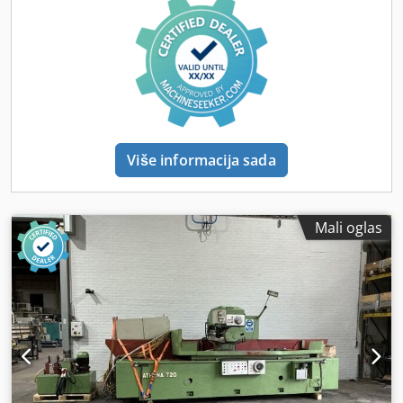
Površina za pričvršćivanje: 2300 mm x 250 mm Maksimalna
visina radnog područja sa novom brusnom pločom: 400
mm Maksimalna visina radnog područja sa korišćenom
brusnom pločom: 400 mm Prečnik brusne ploče: 300 mm
Brzina vretena: 1440 o/min Brzina hidrauličnog motora:
1420 o/min Brzina poprečnog motora: 930 o/min Mašina se
trenutno nalazi u spoljnom skladištu u blizini Solingena.
Pregledi mašine u radu mogu se organizovati uz prethodni
Više informacija sada
dogovor, do 31.07.2026.
Mali oglas