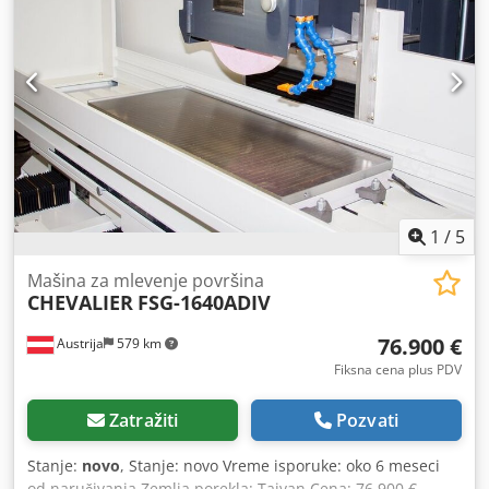
1730 - Dubina stola [mm]: 320 - Širina magneta [mm]: 1600
- Dubina magneta [mm]: 300 - Snaga glavnog vretena [kW]:
5 - Opcije: digitalni prikaz - Transportne dimenzije:
4200mm x 1700mm x 2100mm (d x š x v) - Transportna
masa [kg]: 4000kg Dcedpfxey Tug Se Afhok - Transportni
paketi [kom.]: 1 Finansijske informacije: PDV: Navedena
cena je bez PDV-a PDV/diferencijalno oporezivanje: PDV je
odbit za pravna lica Isporuka i zamena su uvek mogući za
svu industrijsku opremu Lukas van Rossum
1
/
5
Mašina za mlevenje površina
CHEVALIER
FSG-1640ADIV
76.900 €
Austrija
579 km
Fiksna cena plus PDV
Zatražiti
Pozvati
Stanje:
novo
, Stanje: novo Vreme isporuke: oko 6 meseci
od naručivanja Zemlja porekla: Tajvan Cena: 76.900 €