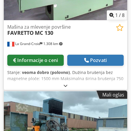
1
/
8
Mašina za mlevenje površine
FAVRETTO
MC 130
La Grand-Croix
1.308 km
Informacije o ceni
Pozvati
Stanje:
veoma dobro (polovno)
, Dužina brušenja bez
magnetne ploče: 1500 mm Maksimalna širina brušenja 750
mm Dugo putovanje. X-osa: 1520 mm Poprečni
raseljavanje. Y-osa: 650 mm Z-osa visina putovanja: 690
Mali oglas
mm Točak Ø 406 k 100 mm Brzina vretena: 1400 RPM
Dimenzije: 8600 mm Dodatna oprema: Braillon magnetna
ploča 1000 k 500 mm Dedpfowlh Adox Afheck Elcon 3
Elektronska kontrola