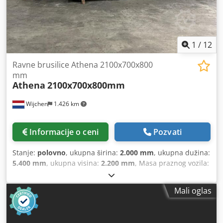
1
/
12
Ravne brusilice Athena 2100x700x800
mm
Athena
2100x700x800mm
Wijchen
1.426 km
Informacije o ceni
Pozvati
Stanje:
polovno
, ukupna širina:
2.000 mm
, ukupna dužina:
5.400 mm
, ukupna visina:
2.200 mm
, Masa praznog vozila:
10.000 kg Cena: Na upit - Dokumentacija dostupna: Ne - CE
sertifikat: Nije dostupan - Hod u X-osi [mm]: 2100 - Hod u
Mali oglas
Y-osi [mm]: 700 - Hod u Z-osi [mm]: 800 - Širina stola [mm]:
2000 - Dubina stola [mm]: 600 - Širina magneta [mm]: 2000
- Dubina magneta [mm]: 500 - Transportne dimenzije: