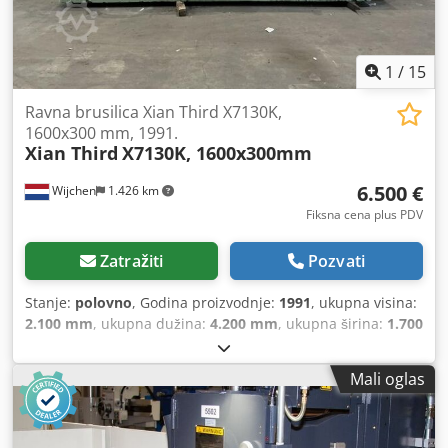
1
/
15
Ravna brusilica Xian Third X7130K,
1600x300 mm, 1991.
Xian Third
X7130K, 1600x300mm
6.500 €
Wijchen
1.426 km
Fiksna cena plus PDV
Zatražiti
Pozvati
Stanje:
polovno
, Godina proizvodnje:
1991
, ukupna visina:
2.100 mm
, ukupna dužina:
4.200 mm
, ukupna širina:
1.700
mm
, Boja: zelena Vlastita težina: 4.000 kg - Godina
proizvodnje: 1991 - Dokumentacija dostupna: ne - CE
Mali oglas
sertifikat postoji: ne - Upravljanje: konvencionalno - Snaga
[kW]: 5.0 - Broj osa [kom.]: 3 - Hod X-ose [mm]: 1600 - Hod
Y-ose [mm]: 500 - Hod Z-ose [mm]: 310 - Širina stola [mm]: