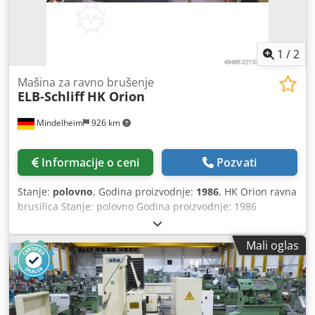
1
/
2
Mašina za ravno brušenje
ELB-Schliff
HK Orion
Mindelheim
926 km
Informacije o ceni
Pozvati
Stanje:
polovno
, Godina proizvodnje:
1986
, HK Orion ravna
brusilica Stanje: polovno Godina proizvodnje: 1986
Dcodozdq Nbepfx Afhok Tehnički podaci Magnetna stezna
ploča: 500 x 1.000 mm Automatski ravnalac Automatska
Mali oglas
funkcija dodavanja Elektronski ručni točak Mašinsko svetlo