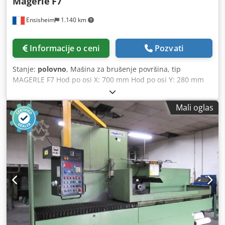
Mägerle
F7
Ensisheim
1.140 km
Informacije o ceni
Pozvati
Stanje:
polovno
, Mašina za brušenje površina, tip
MAGERLE F7 Hod po osi X: 700 mm Hod po osi Y: 280 mm
Hod po osi Z: 390 mm (bez magnetne stezne glave)
Dimenzije magnetne stezne glave: 700 x 250 mm Brušni
Mali oglas
točak: Ø 300 mm x širina 50 mm x prečnik otvora Ø 127
mm Brzina vretena: 1850 obrtaja u minuti Automatsko
dovodno kretanje po osama X - Y - Z Renovirana električna
ploča Dijamantsko brušenje Rezervoar za mazivo Napon:
380 V Dužina sa krajnjom stolom: 2500 mm Širina: 1800
mm Djdozn Icgopfx Afhjck Dubina: 2200 mm Težina:
približno 3,5 T