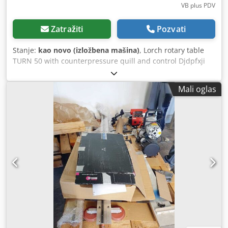
VB plus PDV
Zatražiti
Pozvati
Stanje:
kao novo (izložbena mašina)
, Lorch rotary table
TURN 50 with counterpressure quill and control Djdpfxji
Dtqfj Adqokr
Mali oglas