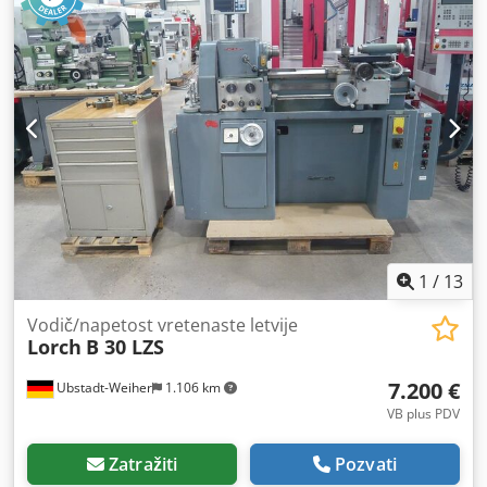
Djdpoyrttyjfx Adqjkr Oznaka/Certifikat: CE, S Način
hlađenja Način hlađenja: Gasno hlađenje, vodeno hlađenje
Kapacitet hlađenja (l/min): [kW] 1,14 Zapremina
rezervoara: [l] 3,4 Dimenzije Dimenzije (DxŠxV): [mm] 880 ×
400 × 755 Težina: [kg] 60
1
/
13
Vodič/napetost vretenaste letvije
Lorch
B 30 LZS
7.200 €
Ubstadt-Weiher
1.106 km
VB plus PDV
Zatražiti
Pozvati