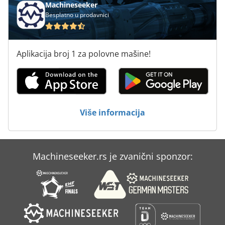
Machineseeker
Besplatno u prodavnici
Lorch V30
Masine Za Kucanje
Aplikacija broj 1 za polovne mašine!
Mašina Za Hranu
Mašine Za Obradu Lima
Mašine Za Potpalu
Više informacija
Rolei Be 5
Simatic S5
Machineseeker.rs je zvanični sponzor:
Soraluce Ta 20
Soraluce Ta 35