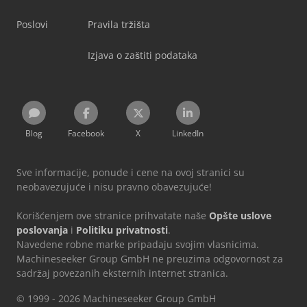
Poslovi
Pravila tržišta
Izjava o zaštiti podataka
Blog
Facebook
X
LinkedIn
Sve informacije, ponude i cene na ovoj stranici su
neobavezujuće i nisu pravno obavezujuće!
Korišćenjem ove stranice prihvatate naše
Opšte uslove
poslovanja
i
Politiku privatnosti
.
Navedene robne marke pripadaju svojim vlasnicima.
Machineseeker Group GmbH ne preuzima odgovornost za
sadržaj povezanih eksternih internet stranica.
© 1999 - 2026 Machineseeker Group GmbH