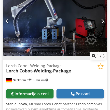
1
/
5
Lorch Cobot-Welding-Package
Lorch
Cobot-Welding-Package
Neckarsulm
1.064 km
Informacije o ceni
Pozvati
Stanje:
novo
, Mi smo Lorch Cobot partner i rado ćemo vas
posavetovati o svim aspektima automatizacije. Postavite