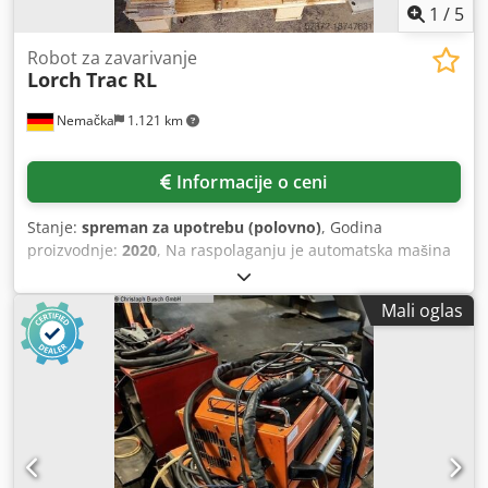
1
/
5
Robot za zavarivanje
Lorch
Trac RL
Nemačka
1.121 km
Informacije o ceni
Stanje:
spreman za upotrebu (polovno)
, Godina
proizvodnje:
2020
, Na raspolaganju je automatska mašina
za zavarivanje Lorch, uključujući vakuumsku pumpu i
poprečnu gredu. Struja: 230V, Snaga: 100V, Min. Debljina
Mali oglas
materijala: 5mm, Vučna sila Vertikalno / Horizontalno:
150N / 350N, Brzina Vertikalna / Horizontalna: 1100mm /
min / 1200mm / min, Dimenzije mašine Ks / I / Z: cca.
450mm / 670mm / 370mm, Težina: cca. 25kg.
Dokumentacija dostupna. Moguća je inspekcija na licu
mesta. Dkodpfx Asv Rfq Djdqjr