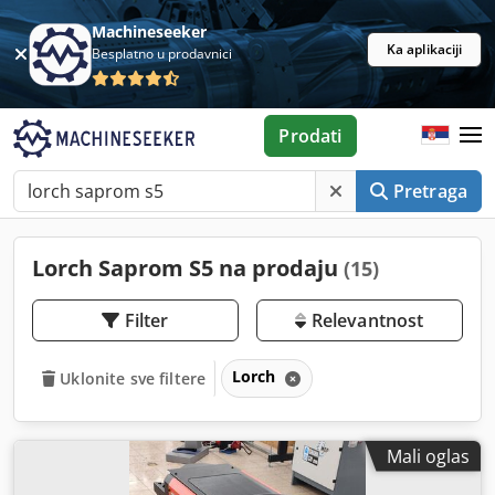
Machineseeker
Ka aplikaciji
Besplatno u prodavnici
Prodati
Pretraga
Lorch Saprom S5 na prodaju
(15)
Filter
Relevantnost
Lorch
Uklonite sve filtere
Mali oglas