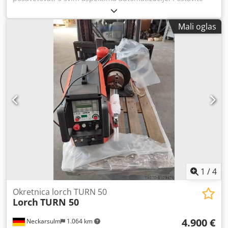
nam zadatke, dovedite vaše komponente na zajednički
sastanak i mi ćemo vam isplanirati automatizaciju.
Mali oglas
Dksdpfjguqnzox Adqsr All-inclusive paket za
automatizaciju malih i srednjih serija. Uz Paket zavarivanja
Lorch Cobot, ne dobijate samo kobot - dobijate sve što vam
je potrebno da bi vaš tim bio jači: Osokroćen našom
inovativnom tehnologijom zavarivanja, uparen sa našim
intuitivnim operativnim softverom i zahvaljujući našoj
ponudi usluge, Lorch Cobot Welding Paket je all-inclusive
paket za automatizaciju zavarivanja srednje veličine.
1
/
4
Okretnica lorch TURN 50
Lorch
TURN 50
4.900 €
Neckarsulm
1.064 km