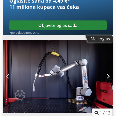
Oglasite sada od 4,49 €
*
11 miliona kupaca
vas čeka
Objavite oglas sada
*po oglasu/mesečno
Mali oglas
1
/
12