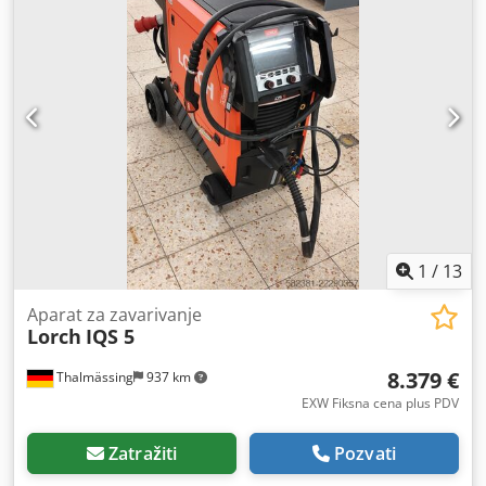
1
/
13
Aparat za zavarivanje
Lorch
IQS 5
8.379 €
Thalmässing
937 km
EXW Fiksna cena plus PDV
Zatražiti
Pozvati