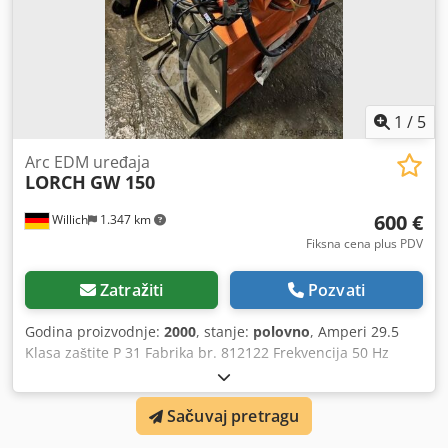
1
/
5
Arc EDM uređaja
LORCH
GW 150
600 €
Willich
1.347 km
Fiksna cena plus PDV
Zatražiti
Pozvati
Godina proizvodnje:
2000
, stanje:
polovno
, Amperi 29.5
Klasa zaštite P 31 Fabrika br. 812122 Frekvencija 50 Hz
Težina 300 kg Dksdpfx Aevu Hk Hedqjr Odvojivi vrh
Sačuvaj pretragu