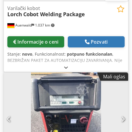
Varilački kobot
Lorch
Cobot Welding Package
Auenwald
1.037 km
Informacije o ceni
Pozvati
Stanje:
novo
, Funkcionalnost:
potpuno funkcionalan
,
BEZBRIŽAN PAKET ZA AUTOMATIZACIJU ZAVARIVANJA. Nije
bitno da li je MIG-MAG ili TIG. Želite li da koristite kobot da
automatizujete proizvodnju zavarivanja da biste se susreli
Mali oglas
sa izazovima? Onda su Lorch Cobot Welding Solutions
pravi za tebe! Savršeno koordinirani paket kombinuje •
Visokokvalitetna robotska tehnologija od lidera cobot
marketa Universal • inovativna tehnologija zavarivanja iz
Lorča • Intuitivni Lorch Cobotronic operativni softver • i
sveobuhvatan spektar usluga uz najbolju, profesionalnu
podršku. To čini Lorch Cobot Welding Solutions pravim all-
inclusive paketom – dostupnim kako za visoko efikasne
MIG-MAG aplikacije, tako i za veoma zahtevne TIG zadatke