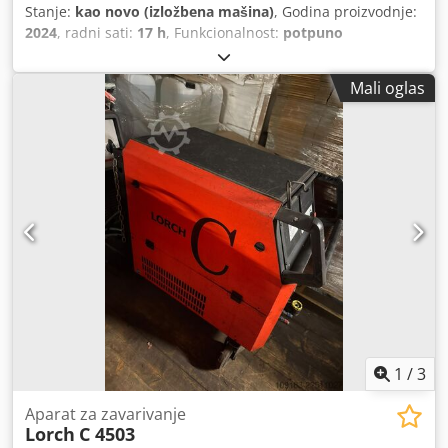
Stanje:
kao novo (izložbena mašina)
, Godina proizvodnje:
2024
, radni sati:
17 h
, Funkcionalnost:
potpuno
funkcionalan
, broj mašine/vozila:
4153-3431-0023-7
, vrsta
ulazne struje:
trofazni
, ukupna visina:
892 mm
, ukupna
Mali oglas
širina:
508 mm
, ukupna dužina:
1.090 mm
, ulazni napon:
400 V
, ukupna težina:
108 kg
, vrsta hlađenja:
voda
, dužina
paketa creva:
4.000 mm
, električna osigurač:
32 A
, napon
otvorenog kola:
80 V
, struja zavarivanja na 60% radnog
ciklusa:
400 A
, struja zavarivanja pri 100% radnog ciklusa:
300 A
, ulazna struja:
32 A
, vrsta zaštite (IP kod):
IP23
, struja
zavarivanja (min.):
20 A
, struja zavarivanja (maks.):
400 A
,
Oprema:
Dostupna tipska pločica,
dokumentacija/priručnik
, Demonstracioni model, godina
proizvodnje 2024. Dedjzki Szjpfx Adqekr Uključuje Lorch
MIG-MAG gorionik iQ-LMS 400 W PM, 4 m.
1
/
3
Aparat za zavarivanje
Lorch
C 4503