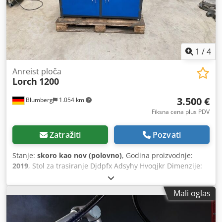
1
/
4
Anreist ploča
Lorch
1200
3.500 €
Blumberg
1.054 km
Fiksna cena plus PDV
Zatražiti
Pozvati
Stanje:
skoro kao nov (polovno)
, Godina proizvodnje:
2019
, Stol za trasiranje Djdpfx Adsyhy Hvoqjkr Dimenzije:
120 x 80 x 90 cm uključujući ormar
Mali oglas