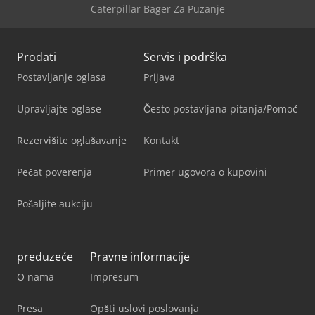
Caterpillar Bager Za Puzanje
Prodati
Servis i podrška
Postavljanje oglasa
Prijava
Upravljajte oglase
Često postavljana pitanja/Pomoć
Rezervišite oglašavanje
Kontakt
Pečat poverenja
Primer ugovora o kupovini
Pošaljite aukciju
preduzeće
Pravne informacije
O nama
Impresum
Presa
Opšti uslovi poslovanja