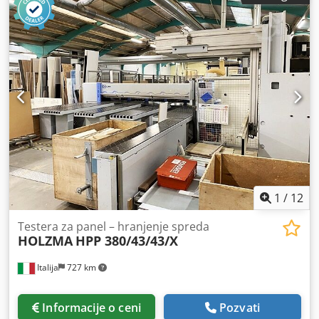
1
/
12
Testera za panel – hranjenje spreda
HOLZMA
HPP 380/43/43/X
Italija
727 km
Informacije o ceni
Pozvati