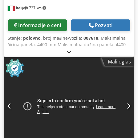
Italija
727 km
Informacije o ceni
Pozvati
Stanje:
polovno
, broj mašine/vozila:
007618
, Maksimalna
širina panela: 4400 mm Maksimalna dužina panela: 4400
mm Dedpfju N Slisx Abxjck Maksimalni izdanak glavnog
testernog lista: 75 mm Broj steznih čeljusti: 7
Mali oglas