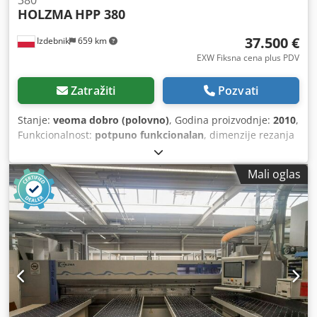
380
HOLZMA
HPP 380
37.500 €
Izdebnik
659 km
EXW Fiksna cena plus PDV
Zatražiti
Pozvati
Stanje:
veoma dobro (polovno)
, Godina proizvodnje:
2010
,
Funkcionalnost:
potpuno funkcionalan
, dimenzije rezanja
3800x3800 mm visina rezanja 95 mm brzina pomera
kretanja grede sa stezaljkama 90 m/min brzina rezanja do
Mali oglas
150 m/min, regulisana kontinuirano snaga glavnog motora
13,5 kW snaga motora za podrezivanje 2,2 kW prečnik
diska 350 mm 4 vazdušna stola Dcedpozmf Hgjfx Abxek
potrebna usisna snaga 3800 m3/h spoljne dimenzije
6500x7700 mm 16255 sati