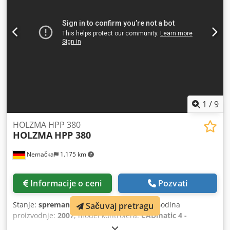
Predrezač, maksimalni prečnik: 180 mm Predrezač, snaga:
2,2 kW Brzina pogonskog nosača: do 80 m/min Brzina
klizača testere: 1–120 m/min DETALJI MAŠINE Numerička
kontrola: POWER CONTROL Softver: Cad Matic 4.0 Električni
podaci Napon: 400 V Struja: 31 A Frekvencija: 50 Hz Struja:
40 A Dcodoxx Svropfx Abxek Kontrolni napon: 24 V DC
OPREMA Punjenje prednjih ploča Izbacivanje sa prednje
strane Automatski bočni poravnavac Fiksni prednji sto od
bakelita sa vazdušnim sistemom 3 mobilna predašnja stola
od bakelita sa vazdušnim sistemom Pogonski nosač sa 6
1
/
9
stezaljki
HOLZMA HPP 380
HOLZMA
HPP 380
Nemačka
1.175 km
Informacije o ceni
Pozvati
Stanje:
spreman za upotrebu (polovno)
, Godina
Sačuvaj pretragu
proizvodnje:
2007
, model kontrolera:
CADmatic 4 -
Professional
, Ova HOLZMA HPP 380 testera za sečenje