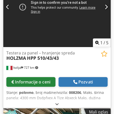
1
/
5
Testera za panel – hranjenje spreda
HOLZMA
HPP 510/43/43
Italija
727 km
Informacije o ceni
Pozvati
Stanje:
polovno
, broj mašine/vozila:
008206
, Maks. širina
panela: 4300 mm Dsdpfxex A Tize Abxeck Maks. dužina
panela: 4300 mm Maks. izlet glavnog testera: 125 mm Broj
stezaljki: 9
Mali oglas