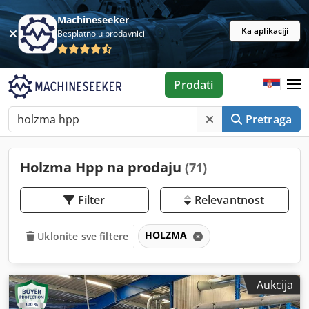
Machineseeker
Ka aplikaciji
Besplatno u prodavnici
Prodati
Pretraga
Holzma Hpp na prodaju
(71)
Filter
Relevantnost
HOLZMA
Uklonite sve filtere
Aukcija