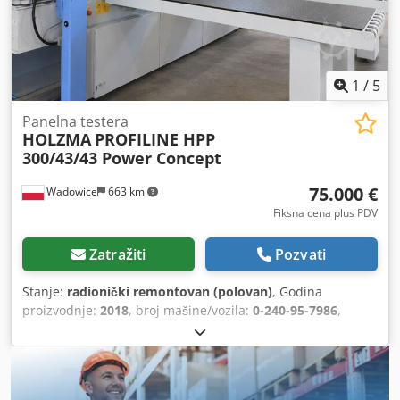
1
/
5
Panelna testera
HOLZMA
PROFILINE HPP
300/43/43 Power Concept
75.000 €
Wadowice
663 km
Fiksna cena plus PDV
Zatražiti
Pozvati
Stanje:
radionički remontovan (polovan)
, Godina
proizvodnje:
2018
, broj mašine/vozila:
0-240-95-7986
,
Korišćena panelna cirkularna testera HPP 300/43/43, nakon
renoviranja TRAJNE UGRAĐENE FUNKCIJE: • Izbačen list
testere 80 mm • Dužina reza 4300 mm • Mašina sa desnom
stranom • Sto mašine u liniji reza sa vazdušnim jastukom •