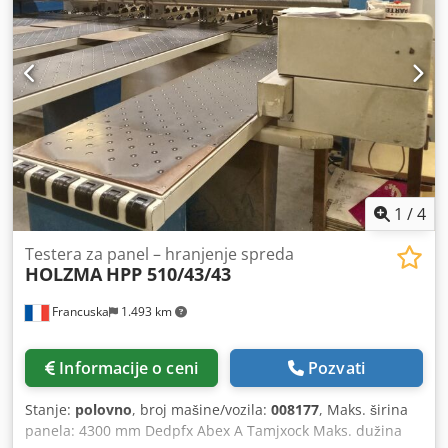
1
/
4
Testera za panel – hranjenje spreda
HOLZMA
HPP 510/43/43
Francuska
1.493 km
Informacije o ceni
Pozvati
Stanje:
polovno
, broj mašine/vozila:
008177
, Maks. širina
panela: 4300 mm Dedpfx Abex A Tamjxock Maks. dužina