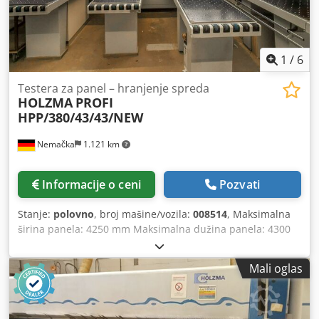
1
/
6
Testera za panel – hranjenje spreda
HOLZMA
PROFI
HPP/380/43/43/NEW
Nemačka
1.121 km
Informacije o ceni
Pozvati
Stanje:
polovno
, broj mašine/vozila:
008514
, Maksimalna
širina panela: 4250 mm Maksimalna dužina panela: 4300
mm Dcsdpfey Edn Ajx Abxjk Maksimalni izliv glavnog
testera: 95 mm Broj steznih čeljusti: 7 Drugi fleksibilni
Mali oglas
pritiskač: da