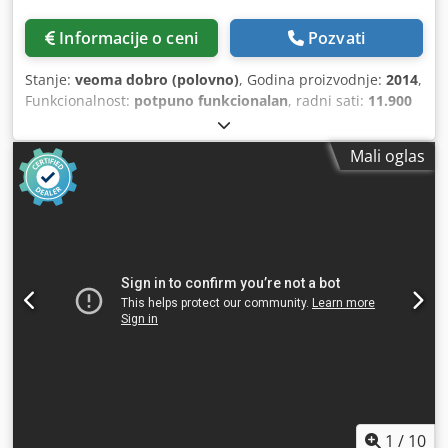
Informacije o ceni
Pozvati
Stanje:
veoma dobro (polovno)
, Godina proizvodnje:
2014
,
Funkcionalnost:
potpuno funkcionalan
, radni sati:
11.900
h
, Dimenzije rezanja 4300x4300 mm Prečnik lista testere
350 mm Štampač etiketa Ukupna snaga 20,9 kW
Mali oglas
Maksimalna brzina rezanja – 130 m/min, kontinuirano
podesiva Maksimalna brzina potiskivača – 90 m/min
Dcsdpoytt H Ajfx Abxsk Maksimalna visina rezanja – 80 mm
Četiri vazdušna stola Automatsko podešavanje predrezača
Godina proizvodnje – 2014 Broj radnih sati – 11.900
1
/
10