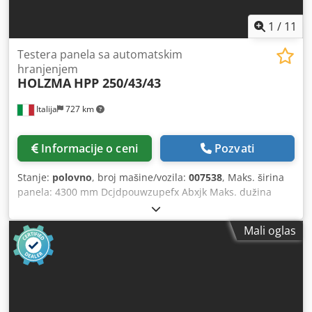
1
/
11
Testera panela sa automatskim
hranjenjem
HOLZMA
HPP 250/43/43
Italija
727 km
Informacije o ceni
Pozvati
Stanje:
polovno
, broj mašine/vozila:
007538
, Maks. širina
panela: 4300 mm Dcjdpouwzupefx Abxjk Maks. dužina
panela: 4300 mm Maks. glavna ploča testere: 80 mm Broj
kolata: 8
Mali oglas