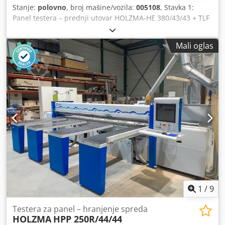
Stanje:
polovno
, broj mašine/vozila:
005108
, Stavka 1:
Panel testera – prednji utovar HOLZMA-HE 380/43/43 + TLF
Dedpfx Ajwuck Isbxeck stavka 2: Horizontalni ležaj
HOLZMA-HE 380/43/43 + TLF
Mali oglas
1
/
9
Testera za panel – hranjenje spreda
HOLZMA
HPP 250R/44/44