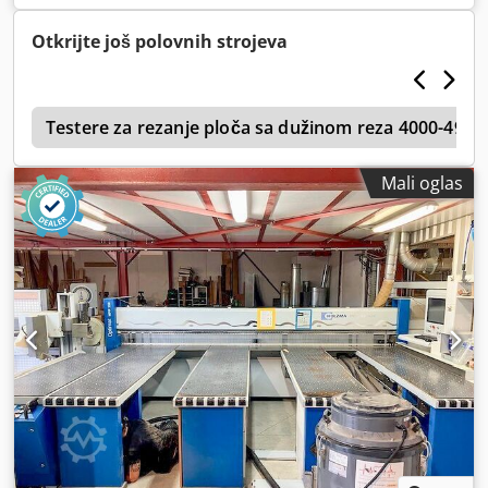
2: Hidraulični sto za podizanje HOLZMA-HPP 510/43/43 +
HEE 33/22
Otkrijte još polovnih strojeva
a
Testere za rezanje ploča sa dužinom reza 4000-499
Mali oglas