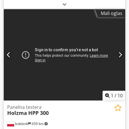
m/sek. Priključak za izvlačenje otpadaka – kanal: 1 kom. 200
Djdpfsyyzpaox Abxsck dužina stolova 2,2 m 7 hvatača
mm Priključak za izvlačenje na pritnoj letvi: 1 kom. 160 mm
pneumatski izvlačivi graničnici za sečenje furniranih ploča
Minimalna radna temperatura: +5°C Maksimalna radna
Mali oglas
agregat za ugaono sečenje snaga glavnog motora 18 kW
temperatura: +35°C Dužina reza: 3200 mm Širina reza:
snaga motora predrezača 2,2 kW visina sečenja 125 mm
3200 mm Demontaža i odvoz u sopstvenoj režiji. Lokacija
brzina pomeranja kolica testere 0-150 m/min brzina
preuzimanja: A-8265 Kroisbach an der Feistritz Ukoliko
pomeranja potisne grede 0-90 m/min upravljanje:
imate dodatna pitanja ili su vam potrebne dodatne
CadMatic 4.0 godina proizvodnje 2011 radnih sati 5800 h
informacije, slobodno nam pišite ili nas pozovite.
1
/
10
Panelna testera
Holzma
HPP 300
Izdebnik
659 km