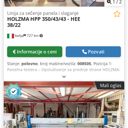
1
/
2
Linija za sečenje panela i slaganje
HOLZMA
HPP 350/43/43 - HEE
38/22
Italija
727 km
Informacije o ceni
Pozvati
Stanje:
polovno
, broj mašine/vozila:
008505
, Pozicija 1:
Panelna testera – Opsluživanje sa prednje strane HOLZMA-
HPP 350/43/43 - HEE 38/22 Pozicija 2: Hidraulični sto
HOLZMA-HPP 350/43/43 - HEE 38/22 Dcjdpfxjy Hcd Se
Mali oglas
Abxek