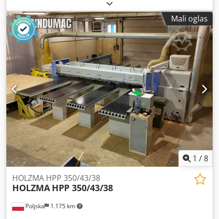
panela: 4300 mm Maksimalni izbačaj glavnog testera: 125
mm Broj steznih čeljusti: 7
Mali oglas
1
/
8
HOLZMA HPP 350/43/38
HOLZMA
HPP 350/43/38
Poljska
1.175 km