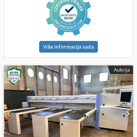
Кв 11 (опција Кв 18) Подесива брзина носача пиле (м / мин)
1 - 150 бр. 5 Предњи носећи столови са системом за
одзрачивање ваздуха (мм 500 к 2810) Етикете Штампач:
ПИЦА ИИ 108 ИЗ0106) АУТОМАТСКИ СИСТЕМ ЗАДНОГ
ЧУВАЊА за ПАНЕЛЕ Мод. ТФЛ 211/10/05 Укупан потребан
простор (са плочом) мм 10640 к мм 55660 Мобилни горњи
мост (на Кс-оси), са покретним носачем (на И-оси) и
Više informacija sada
релативним вакуумски усисни чаш (мобилни на оси З) ) мак.
брзина Мобилни горњи мост (на Кс оси) 110 м / мин
кретање брзине носача (на оси И) 130 м / мин вакуум
усисна чаша група брзина (мобилна у оси З) 70 м / мин
Aukcija
Вакуумска усисна група, окретање за 90 ° Аутоматско
управљање систем ТЛФ (помоћу скенера) исечених плоча
(али преостале у складишту) минималне димензије мм 800
к мм 2000 Димензије постоља Мин мм 2600 к мм 800 / Мак
мм 5600 к мм 2200 Висина постоља: мм 1000 [...]
Dodpfxjfg Ewze Abxock