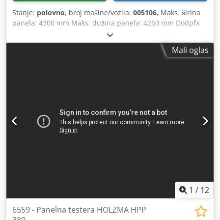
Stanje:
polovno
, broj mašine/vozila:
005106
, Maks. širina
panela: 4300 mm Maks. dužina panela: 4250 mm Dodpfx
Abjyg Edmexeck Mak. glavna ploča testere: 95 mm
Mali oglas
1
/
12
6559 - Panelna testera HOLZMA HPP