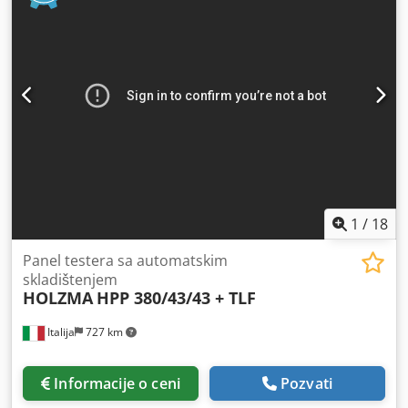
1
/
18
Panel testera sa automatskim
skladištenjem
HOLZMA
HPP 380/43/43 + TLF
Italija
727 km
Informacije o ceni
Pozvati