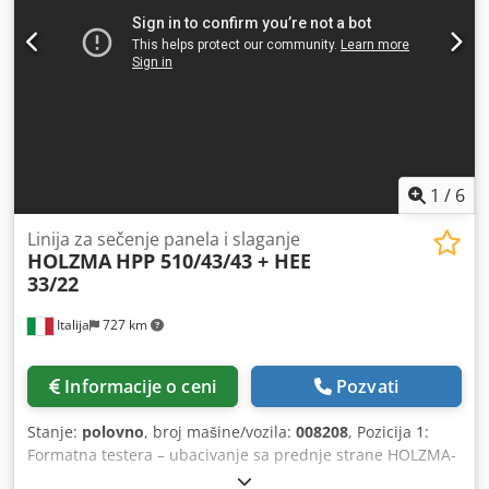
1
/
6
Linija za sečenje panela i slaganje
HOLZMA
HPP 510/43/43 + HEE
33/22
Italija
727 km
Informacije o ceni
Pozvati
Stanje:
polovno
, broj mašine/vozila:
008208
, Pozicija 1:
Formatna testera – ubacivanje sa prednje strane HOLZMA-
HPP 510/43/43 + HEE 33/22 Djdpfxsx A Thko Abxjck Pozicija