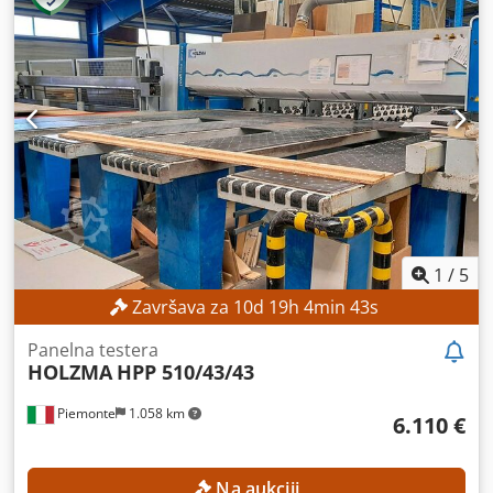
1
/
5
Završava za
10
d
19
h
4
min
41
s
Panelna testera
HOLZMA
HPP 510/43/43
Piemonte
1.058 km
6.110 €
Na aukciji