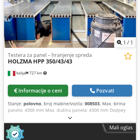
1
/
1
Testera za panel – hranjenje spreda
HOLZMA
HPP 350/43/43
Italija
727 km
Informacije o ceni
Pozvati
Stanje:
polovno
, broj mašine/vozila:
008503
, Max. širina
panela: 4300 mm Max. dužina panela: 4300 mm Dodpey
Hcd Esfx Abxsck Max. izbačaj glavne testere: 80 mm Broj
steznih čeljusti: 8
Mali oglas