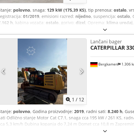
Stanje:
polovno
, snaga:
129 kW (175,39 KS)
, tip prenosa:
ostalo
, v
registracija:
01/2019
, emisioni razred:
nijedno
, suspencija:
ostalo
,
7.162 h
, kabina vozača:
ostalo
, gorivo:
dizel
, Oprema:
klima uređaj
vožnju unazad * Brzi priključak CAT CW-20-H.4.N. * Kašika za iskopa
kopanje, 1,00 m + 0,50 m Dcsdszhbv Hspfx Agfek * Nove gume * Rad
Lančani bager
uređaj, brzi priključak, rabljeno vozilo, dizel, sa PDV.
CATERPILLAR
33
Bergkamen
1.306 
1
/
12
Stanje:
polovno
, Godina proizvodnje:
2019
, radni sati:
8.240 h
, Gus
sati Odlično stanje Motor Cat C7.1, snaga cca 195 kW / 261 KS, rad
cca 5,3 km/h Dubina kopanja do 7,24 m Domet cca 10,8 m Zapremin
dužina cca 10,4 m Transportna visina cca 3,4 m Dsdpfx Agjzrrnnef