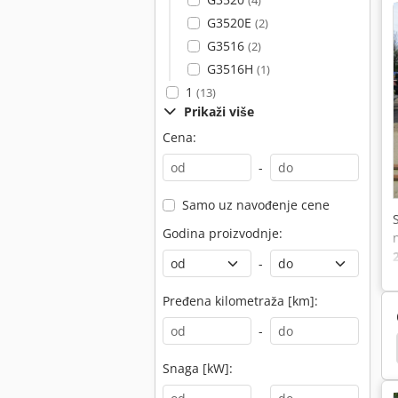
(4)
G3520E
(2)
G3516
(2)
G3516H
(1)
1
(13)
Prikaži više
Cena:
-
Samo uz navođenje cene
Godina proizvodnje:
-
Pređena kilometraža [km]:
-
čkovi
Werklust Utovarivač
Tricera Utovarivač
Snaga [kW]: