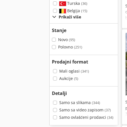
Turska
(36)
Belgija
(15)
Prikaži više
Stanje
Novo
(95)
Polovno
(251)
Prodajni format
Mali oglasi
(341)
Aukcije
(5)
Detalji
Samo sa slikama
(344)
Samo sa video zapisom
(37)
Samo ovlašćeni prodavci
(34)