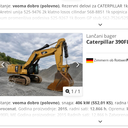
Stanje:
veoma dobro (polovno)
, Rezervni delovi za CATERPILLAR 1k
okretni unija 525-9476 2k klatno losos cilindar 568-8851 1k spojnic
bum promenljiva podesiva 525-9267 1k Boom GP stub 562-7526/525-9
(promenljiva bum) 540-1323 Dcedpev E Dwxjfx Agfek 1k Hidr. cilinda
(bum) 540-1342 1k Hidr. Cilindar kašika 540-1348 1k Travel motor 5
Lančani bager
549-0183 1k Hladnjak ulja 589-1115 1k Aftercooler blok 590-0288 1k 
Caterpillar
390F
ventilator 637-6650 KSNUMKSk Air Clean Emmission 563-7899 1k Ok
osovina 516-9980 1k kardanska osovina 517-0000 1k vratila Grupa 
331-13-95 1k zadnja osovina 549-0180 1k Buldožer Blade 419-1550 2k
protivteža 573-3553
Zimmern ob Rottweil
Zatražite 
1
/
1
Stanje:
veoma dobro (polovno)
, snaga:
406 kW (552,01 KS)
, radna 
procenat
, Godina proizvodnje:
2015
, radni sati:
12.866 h
, Oprema:
390FL ME Godina proizvodnje: 2015 Radnih sati: 12.866 h Zatvorena
Kamera za vožnju unazad Centralno podmazivanje Standardni izduž
ruke: 2,90 m Kamenarska kašika sa sečivom širine 2,20 m Guseničn