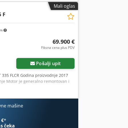
Mali oglas
5 F
km
69.900 €
Fiksna cena plus PDV
Pošalji upit
T 335 FLCR Godina proizvodnje 2017
nje Motor je generalno remontovan i
vne mašine
 €
*
s čeka