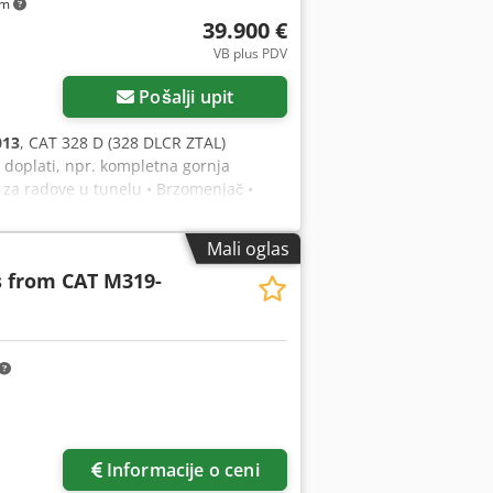
km
39.900 €
VB plus PDV
Pošalji upit
013
, CAT 328 D (328 DLCR ZTAL)
doplati, npr. kompletna gornja
a za radove u tunelu • Brzomenjač •
sa kratkim repom • 11.600 radnih sati
 1 x ripper • Dubina kopanja bagerom:
Mali oglas
- Svi servisi obavljeni kod Zeppelin /
s from CAT M319-
= Godina proizvodnje: 2013 Oštećenja:
Informacije o ceni