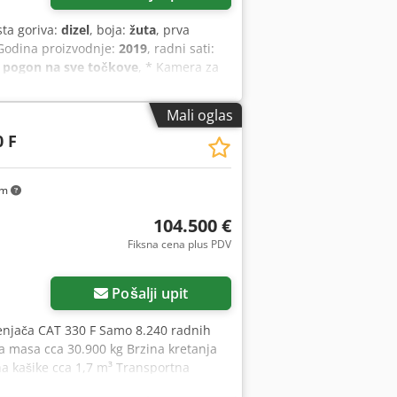
rsta goriva:
dizel
, boja:
žuta
, prva
 Godina proizvodnje:
2019
, radni sati:
, pogon na sve točkove
, * Kamera za
vanje kanala, 2,20 m * 2 x kašika za
io, pogon na sve točkove, klima-
Mali oglas
0 F
km
104.500 €
Fiksna cena plus PDV
Pošalji upit
enjača CAT 330 F Samo 8.240 radnih
na masa cca 30.900 kg Brzina kretanja
a kašike cca 1,7 m³ Transportna
eck Širina (sa gusenicama od 800 mm)