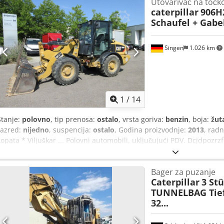
Utovarivač na točk
staklo, polukabina,
caterpillar
906H
Schaufel + Gabe
Singen
1.026 km
1
/
14
Stanje:
polovno
, tip prenosa:
ostalo
, vrsta goriva:
benzin
, boja:
žut
razred:
nijedno
, suspencija:
ostalo
, Godina proizvodnje:
2013
, radn
Lopata * Viljuškar ... Polovni automobili, uključujući PDV. Dcjdpozrz
Bager za puzanje
Caterpillar
3 Stü
TUNNELBAG Tiefl
32...