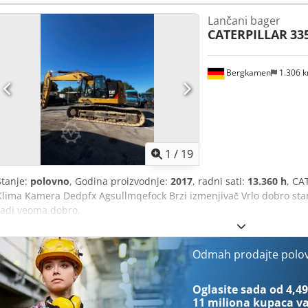
cca 3,2 m
Lančani bager
CATERPILLAR
33
Bergkamen
1.306 
1
/
19
Stanje:
polovno
, Godina proizvodnje:
2017
, radni sati:
13.360 h
, CA
Klima Kamera Dedpfx Agsullmqefock Brzi izmenjivač Vrlo dobro sta
radi veoma dobro,
Odmah prodajte polo
Oglasite sada od 4,49
11 miliona kupaca
va