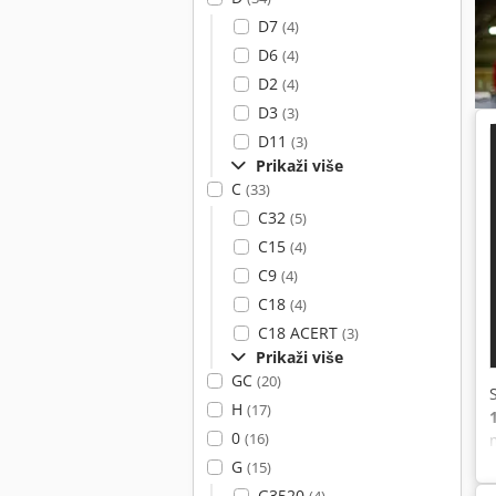
D7
(4)
D6
(4)
D2
(4)
D3
(3)
D11
(3)
Prikaži više
C
(33)
C32
(5)
C15
(4)
C9
(4)
C18
(4)
C18 ACERT
(3)
Prikaži više
GC
(20)
H
(17)
0
(16)
G
(15)
G3520