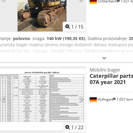
Schlierbach
1.021 
1
/
15
Stanje:
polovno
, snaga:
140 kW (190,35 KS)
, Godina proizvodnje:
2
tunelska bager mašina Veoma mnogo dodatnih delova dostupno po 
konstrukcija itd.! • Snaga: 140 kW (190 KS) • Zglobna/podesiva gran
Podupirač sa štitom Dodpfxswmpcus Agfock • Klima uređaj • Verzija 
• Širina gusenica: 600 mm • Uključeno: 1 x dubinska kašika 1,3 m³ i
Mobilni bager
cca 7 m • Neto masa: 43.500 kg - nemačka mašina! - ispravno stanje! 
Caterpillar
part
Caterpillar Greške i međuprodaja zadržane! = Dodatne informacije 
07A year 2021
nema
Hüfingen
1.057 km
1
/
22