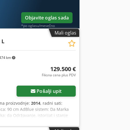
Objavite oglas sada
*po oglasu/mesečno
Mali oglas
 L
474 km
129.500 €
Fiksna cena plus PDV
Pošalji upit
ina proizvodnje:
2014
, radni sati:
nica: 90 cm AdBlue sistem: Da Marka
a: da Održavanje, istorijat i stanje
 Vizuelno stanje: veoma dobro
je Uslovi isporuke: EXW Zemlja