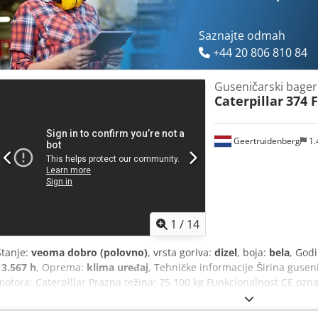
Saznajte odmah
+44 20 806 810 84
Guseničarski bager
Caterpillar
374 F
Geertruidenberg
1.
1
/
14
Stanje:
veoma dobro (polovno)
, vrsta goriva:
dizel
, boja:
bela
, God
13.567 h
, Oprema:
klima uređaj
, Tehničke informacije Širina guse
motora: Caterpillar Prazna težina: 75.100 kg Funkcionalnost CE oznak
Broj vlasnika: 1 Dodpsyxxfpsfx Agfjck Tehničko stanje: veoma dobro
Identifikacija Serijski broj: CAT0374FTDNM00239 Dodatne informaci