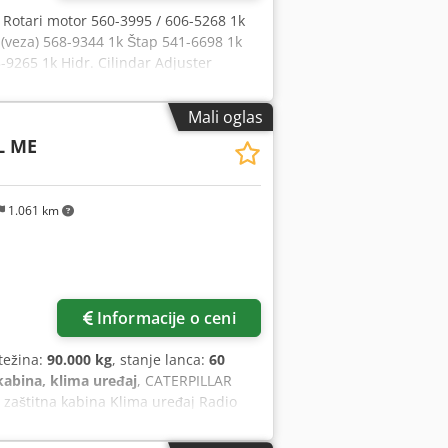
 Rotari motor 560-3995 / 606-5268 1k
a (veza) 568-9344 1k Štap 541-6698 1k
265 1k Hidr. Cilindar Adjuster
r štap 540-1327 2k Hidr. Hod cilindra
50-1473 / 625-7594 1k Prenos slučaj
Mali oglas
blok radijatora 590-0290 2k usisni
L ME
retni prsten 550-4954 1k kardanska
Kardan 110-6135 1k Upravljačka osovina
 kutija za skladištenje 556-5556 1k
1.061 km
više slika
Informacije o ceni
težina:
90.000 kg
, stanje lanca:
60
kabina, klima uređaj
, CATERPILLAR
 zaštitna kabina Klima uređaj Radio
etak Dcedsy U I Hbspfx Agfok Dužina
i pogon oko 60% preostao Podne ploče