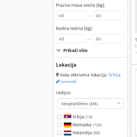
Prazna masa vozila [kg]:
-
Radna težina [kg]:
-
Prikaži više
Lokacija
Vaša otkrivena lokacija:
Srbija
(izmeniti)
radijus:
neograničeno
(346)
Srbija
(14)
Nemačka
(126)
Holandija
(88)