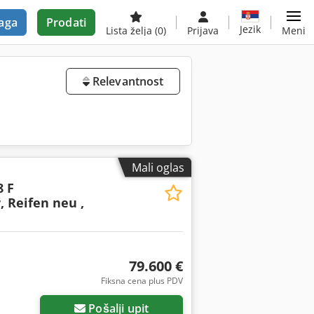
aga
Prodati
Jezik
Lista želja
(0)
Prijava
Meni
Relevantnost
Mali oglas
8 F
, Reifen neu ,
79.600 €
Fiksna cena plus PDV
Pošalji upit