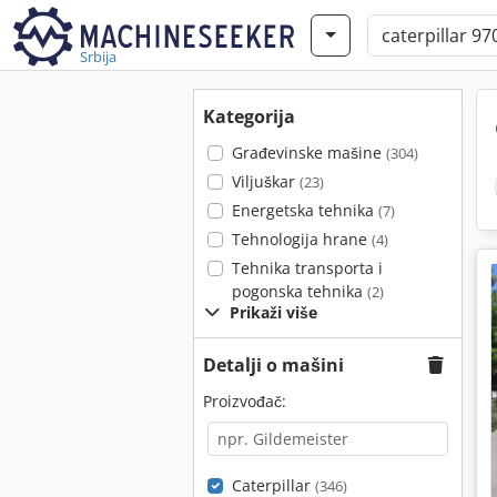
Srbija
Kategorija
Građevinske mašine
(304)
Viljuškar
(23)
Energetska tehnika
(7)
Tehnologija hrane
(4)
Tehnika transporta i
pogonska tehnika
(2)
Prikaži više
Detalji o mašini
Proizvođač:
Caterpillar
(346)