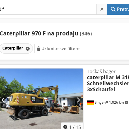
Pretr
Caterpillar 970 F na prodaju
(346)
Caterpillar
Uklonite sve filtere
Točkaš bager
caterpillar
M 31
Schnellwechsler
3xSchaufel
Singen
1.026 km
1
/
15