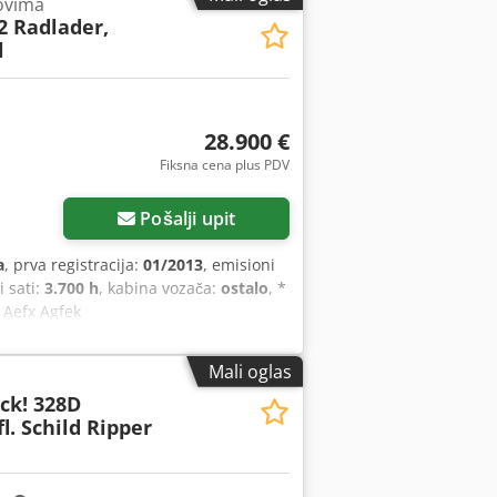
ovima
2 Radlader,
l
28.900 €
Fiksna cena plus PDV
Pošalji upit
a
, prva registracija:
01/2013
, emisioni
i sati:
3.700 h
, kabina vozača:
ostalo
, *
f Aefx Agfek
Mali oglas
ck! 328D
. Schild Ripper