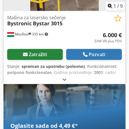
1
/
9
Mašina za lasersko sečenje
Bystronic
Bystar 3015
6.000 €
Mezőtúr
335 km
EXW VB plus PDV
Zatražiti
Pozvati
Stanje:
spreman za upotrebu (polovno)
, Funkcionalnost:
potpuno funkcionalan
, Godina proizvodnje:
2001
, radni
sati:
90.000 h
, snaga lasera:
4.000 W
, debljina lima (maks.):
12 mm
, dužina stola:
3.000 mm
, širina stola:
1.500 mm
,
snaga:
4 kW (5,44 KS)
, Nudimo ovu spremnu za upotrebu
lasersku sekačicu Bystronic Bystar 3015, godina
proizvodnje 2001. Csdoyt H Tpspfx Aiyjrf Proizvođač:
Bystronic Model: Bystar 3015 Godina proizvodnje: 2001
Mašina je u radu. Za sva pitanja ili dodatne informacije,
slobodno nam pošaljite poruku ili nas pozovite.
Oglasite sada od 4,49 €
*