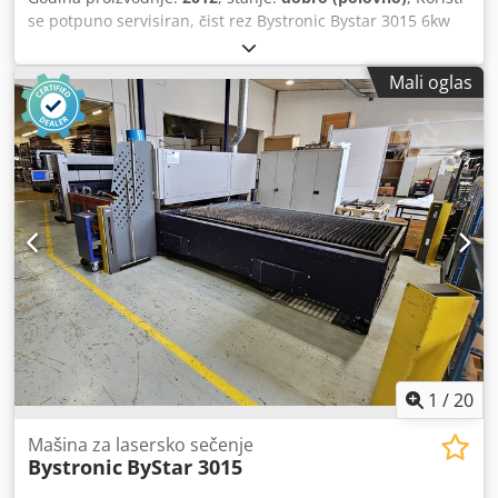
se potpuno servisiran, čist rez Bystronic Bystar 3015 6kw
3metre x 1.5metre flat bed industrial cnc laser za prodaju
Moderni C02 Bystronic laser na prodaju High powered
Mali oglas
Bystronic Bystar 3015 Snaga: 6kw / 6000 watt / Bylaser
6000 Oblast sečenja: 3metre x 1500mm Godina / novo:
2012 Potpuno servisirano sa Bystronic Ujedinjenim
Kraljevstvom Kompletno sa napunjenom rukom za
učitavanje lista Rezanje glava: 5inch i 7.5inch Crjdpfxohu
Rz Us Aiyef Po fotografiji uzorak od 25mm debelog blagog
čelika isečenog na ovom moćnom laseru Idealan za sečenje
gustog nerđajućeg čelika, blagog čelika i aluminijuma
1
/
20
Mašina za lasersko sečenje
Bystronic
ByStar 3015