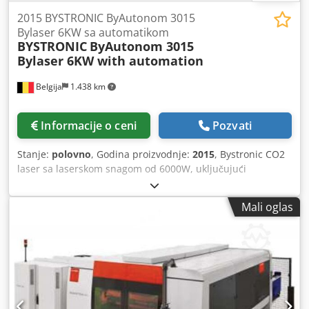
2015 BYSTRONIC ByAutonom 3015
Bylaser 6KW sa automatikom
BYSTRONIC
ByAutonom 3015
Bylaser 6KW with automation
Belgija
1.438 km
Informacije o ceni
Pozvati
Stanje:
polovno
, Godina proizvodnje:
2015
, Bystronic CO2
laser sa laserskom snagom od 6000W, uključujući
automatizaciju i sistem za skladištenje. Automatski
izmenjivač paleta Byvision CNC upravljanje Automatsko
Mali oglas
centriranje dizne Regulisana pulsna cev Čišćenje glave za
rezanje Detekcija sudara Credpfozdtyijx Aiyjf Jedinica za
hlađenje Jedinica za filtraciju Više informacija i video
snimci dostupni na zahtev. Pregled moguć po dogovoru.
Odmah dostupan. Radne dimenzije: 3000 x 1500 mm Izlaz
lasera: 6000W Automatizacija (sortiranje i skladištenje):
ASTES4SORT (12 pozicija) Skladištenje: TRAFO (12