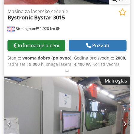
Mašina za lasersko sečenje
Bystronic
Bystar 3015
Birmingham
1.928 km
Informacije o ceni
Pozvati
Stanje:
veoma dobro (polovno)
, Godina proizvodnje:
2008
,
radni sati:
9.000 h
, snaga lasera:
4.400 W
, Koristi veoma
čist Bystronic Bystar 3015 4.4kW na prodaju / Ravan krevet
industrijski cnc laser za prodaju Bystronic ByStar 3015
Mali oglas
4.4kW BREND: BYSTRONIC GODINA: 2008 MODEL: ByStar
3015 TIP APLIKACIJE: LASERSKO SEČENJE LOKACIJA:
UJEDINJENO KRALJEVSTVO TIP MAŠINE: LASERSKE MAŠINE
ZA SEČENJE (CO2) Potpuno servisirano i dobro održavano
BREND KONTROLNE JEDINICE: BYSTRONIC Tehničke
informacije BREND: BYSTRONIC LASERSKA SNAGA: 4.4KW /
4400 vati LASERSKI TIP: CO2 LASER BREND: BYLASER 4400
POKRET POKRET X-OSE: 3000 MM POKRETI Y OSE: 1500 MM
Časovi mašina: Skraćeno radno vreme: 9.000 DODATNA