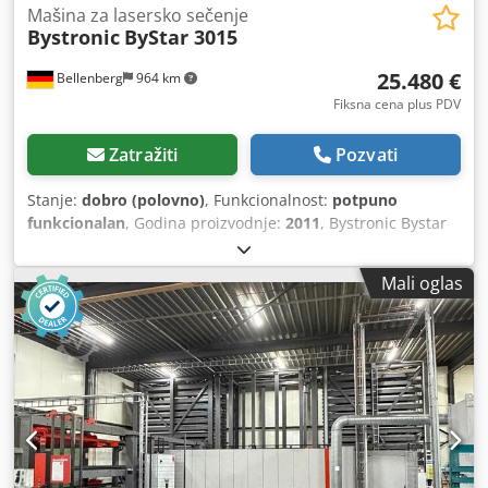
Mašina za lasersko sečenje
Bystronic
ByStar 3015
25.480 €
Bellenberg
964 km
Fiksna cena plus PDV
Zatražiti
Pozvati
Stanje:
dobro (polovno)
, Funkcionalnost:
potpuno
funkcionalan
, Godina proizvodnje:
2011
, Bystronic Bystar
3015 ravni CO² laser + Bytrans Cross 3015 (automatizacija
limova) Laserski medij: CO2 Prečnik lasera: 20 mm Snaga
Mali oglas
lasera: 4,4 kW Dimenzije mašine (D/Š/V): 9500/6500/3500
(Doldson izvlačenje) Dužina i širina stola: 3000/1500 Radni
opseg rezanja -x/-y: 3000/1500 Debljina lima - čelik: 25 mm
Debljina lima - prohrom: 20 mm Debljina lima -
aluminijum: 12 mm Radni sati mašine: 106.367 h Radni
sati lasera (pobuda modula): 73.725 h Radni sati zraka:
50.873 h Uključuje: Crjdpfx Asyztchjiysf Izvlačenje Depro 6-
SPRK Rezonator Bylaser 4400 Rashladni agregat WKL 430
Međuproda, izmene i greške zadržane!