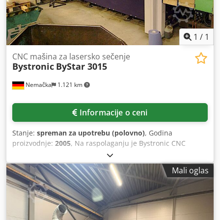
ByVision Touchscreen upravljanje i ručna kontrola Dodatna
oprema: - Menjač dizni, 40-puta - Detection Eye - Cut
Control - Power Cut Fiber Automatizacija: - ByTrans
Extended
1
/
1
CNC mašina za lasersko sečenje
Bystronic
ByStar 3015
Nemačka
1.121 km
Informacije o ceni
Stanje:
spreman za upotrebu (polovno)
, Godina
proizvodnje:
2005
, Na raspolaganju je Bystronic CNC
laserska sečalica. Tip lasera: ByLaser 4400, laserska snaga:
4400W, talasna dužina: 10,7µm, radne dimenzije X/Y:
Mali oglas
3000mm/1500mm, dimenzije sečenja X/Y/Z:
3000mm/1500mm/170mm, brzina pozicioniranja: 80m/min,
simultana brzina pozicioniranja: 113m/min, ubrzanje:
4,5m/s², tačnost pozicioniranja: +/-0,1mm, ponovljivost:
+/-0,05mm, maks. težina obratka: 890kg, maks. debljina