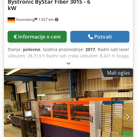
Bystronic
ByStar Fiber 3015 - 6
kW
Strassberg
1.027 km
Informacije o ceni
Pozvati
Stanje:
polovno
, Godina proizvodnje:
2017
, Radni sati laser
uključen: 28.313 h Radni sati zraka uključen: 8.421 h Snaga
lasera: 6000 W Radni opseg laser operacije: 3048 x 1524 x
70 mm Maks. debljina konstrukcijskog čelika: 25 mm Maks.
Mali oglas
debljina nerđajućeg čelika: 30 mm Maks. debljina
aluminijuma: 30 mm Maks. debljina bakra: 12 mm Maks.
debljina mesinga: 12 mm Dužina: 11.000 mm Širina: 6.050
mm Visina: 2.565 mm Težina mašine: 12.000 kg Ukupna
priključna snaga: 31 kW Standardna oprema: - Maksimalna
brzina pozicioniranja os x i y: 120 m/min - Maksimalna
istovremena brzina pozicioniranja: 170 m/min - Poziciono
odstupanje Pa: +/- 0,05 mm - Opseg preciznosti pozicije Ps:
+/- 0,025 mm - Maksimalna težina radnog komada: 1.100
kg Credpfjyrfxzox Aiyof - Upravljanje putem panela: