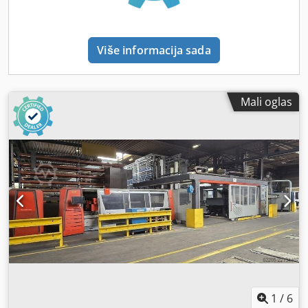
zrak Ø 20mm, kružna polisariation Izmenljivi sto DkŠkV:
4500 k 2300 k 1000mm, nosivost 900kg, površina podrške
stola = 3200 k 2000mm Sistem hlađenja Rf tip hlađenja VKL
Više informacija sada
560, rashladno sredstvo R 407C, kapacitet hlađenja 65kV,
visoki pritisak 27bar, pumpa 220 l / min., ventilator
Otprašivanje sistem Donaldson tipa DFPR06-SPRK (veličina
cca. 1.4 k 2.0 k 2.2m), godina proizvodnje 2014; 5.5kV sa
Mali oglas
kontrolnim tajmerom Unakrsna transportna kablovska vuča
tip SRF 040 (veličina DkŠv: oko 3630 k 705 k 1000mm) Light
barijera bolestan tip M 4000 Most za sečenje: I-putovanje
3000mm, širina kolone 2300mm, veličina nosača rezača
DkŠkV: 400 k 300 k 650mm Operativni terminal sa
kompletnom kombinacijom kabineta i ručnom kontrolnom
jedinicom Kontrola rezanja *
1
/
6