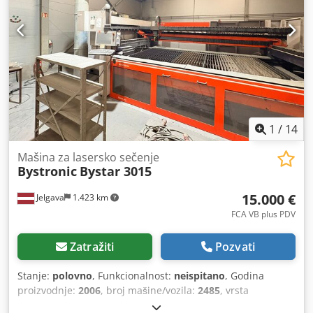
lima čelik/prohrom/aluminijum: 25mm/20mm/12mm.
Dimenzije mašine X/Y/Z: cca 12900mm/6100mm/2100mm,
težina: cca 13500kg, radni sati lasera: 58157h, sati
ventilatora: 93930h, sati pumpe: 10398h. Uključuje
rashladnu jedinicu na vodu, bez uređaja za odsisavanje.
Upravljanje kompletno obnovljeno 2025. godine.
Dokumentacija dostupna. Pregled na licu mesta moguć.
Credpfx Ajxv A E Eoiyef
1
/
14
Mašina za lasersko sečenje
Bystronic
Bystar 3015
15.000 €
Jelgava
1.423 km
FCA VB plus PDV
Zatražiti
Pozvati
Stanje:
polovno
, Funkcionalnost:
neispitano
, Godina
proizvodnje:
2006
, broj mašine/vozila:
2485
, vrsta
upravljača:
CNC upravljanje
, stepen automatizacije: