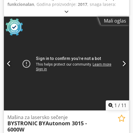
funkcionalan
, Godina proizvodnje:
2017
, snaga lasera:
4.000 W
, debljina lima čelika (maks.):
20 mm
, maks.
debljina aluminijskog lima:
15 mm
, debljina lima (mesing)
Mali oglas
maks.:
8 mm
, ukupna dužina:
3.000 mm
, radni opseg:
1.500 mm
, Oprema:
sigurnosna svetlosna barijera
,
Bistronic BiSprint vlakna 3015, 4000V Crjdpfx Aieup Tfcsyof
Maksimalna površina sečenja: Ks osa: 3048 mm, I osa: 1524
mm, Z osa: 70 mmNominalna veličina lima: 1500 k
3000Materijali i maksimalne debljine rezanih materijala:
Čelik 20 mm, Nerđajući čelik 15 mm, Aluminijum 15 mm,
Mesing i bakar 8 mm.Tačnost sečenja: 0,1 mmPonovljivost:
0,05 mmMaksimalna težina radnog komada: 890 kg
1
/
11
Mašina za lasersko sečenje
BYSTRONIC
BYAutonom 3015 -
6000W