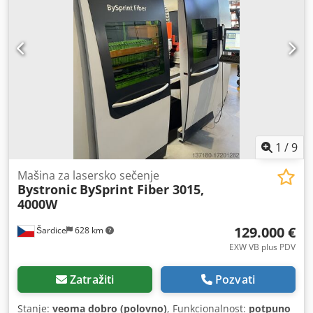
kg
1
/
9
Mašina za lasersko sečenje
Bystronic
BySprint Fiber 3015,
4000W
129.000 €
Šardice
628 km
EXW VB plus PDV
Zatražiti
Pozvati
Stanje:
veoma dobro (polovno)
, Funkcionalnost:
potpuno