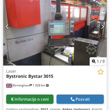
1
/
9
Laser
Bystronic Bystar
3015
Birmingham
1.928 km
Informacije o ceni
Pozvati
Godina proizvodnje:
2012
, stanje:
dobro (polovno)
, Koristi