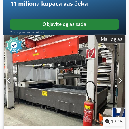
11 miliona kupaca
vas čeka
Objavite oglas sada
*po oglasu/mesečno
Mali oglas
1
/
15