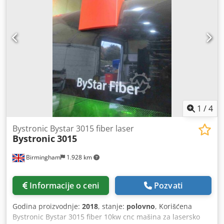
novi modul 1 nova glava Ima automatsku promenu reznica
i takođe ima kameru za lociranje posteljine
1
/
4
Bystronic Bystar 3015 fiber laser
Bystronic
3015
Birmingham
1.928 km
Informacije o ceni
Pozvati
Godina proizvodnje:
2018
, stanje:
polovno
, Korišćena
Bystronic Bystar 3015 fiber 10kw cnc mašina za lasersko