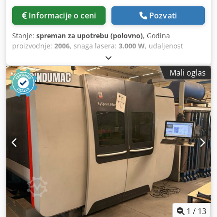
Informacije o ceni
Pozvati
Stanje:
spreman za upotrebu (polovno)
, Godina
proizvodnje:
2006
, snaga lasera:
3.000 W
, udaljenost
pomeranja ose X:
3.000 mm
, Y osa hod:
1.500 mm
, broj
osovina:
3
, Ova 3-osna CO₂ laserska mašina za sečenje,
Mali oglas
tipa Bystronic Bysprint 3015, proizvedena je 2006. godine.
Ima radnu površinu od 3.000 × 1.500 mm i opremljena je
automatskim sistemom za zamenu stola, kao i sa dve glave
za sečenje. Mašina ima maksimalnu dubinu sečenja od 12
mm za nerđajući čelik i 20 mm za konstrukcijski čelik. Ako
tražite mašinu za sečenje visokog kvaliteta, razmislite o
Bystronic Bysprint 3015, koju nudimo na prodaju.
Kontaktirajte nas za više detalja. • Radna površina: 3.000 ×
1.500 mm • Glave za sečenje: 2 (5" i 7,5") •
Karakteristike/Opcije: Kontrola sečenja; Adaptivni sistem
za zaobilaženje ogledala; MCS; STL • Resonator: Uključen u
isporuku • Sistem hlađenja glave za sečenje: Uključen u
isporuku • Radni sati originalne turbine: oko 7.000 sati •
Maksimalna snaga sečenja: Credpjzq Ap Tofx Aiysf •
1
/
13