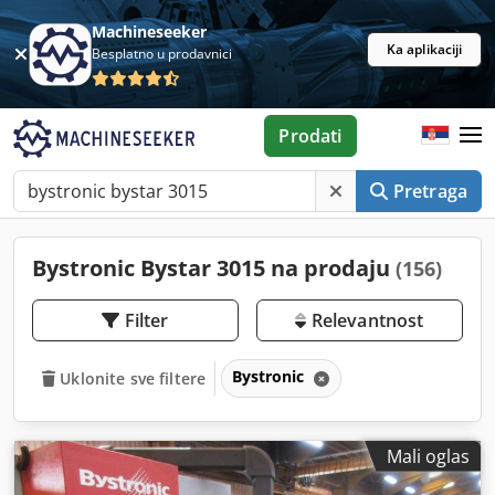
Machineseeker
Ka aplikaciji
Besplatno u prodavnici
Prodati
Pretraga
Bystronic Bystar 3015 na prodaju
(156)
Filter
Relevantnost
Bystronic
Uklonite sve filtere
Mali oglas