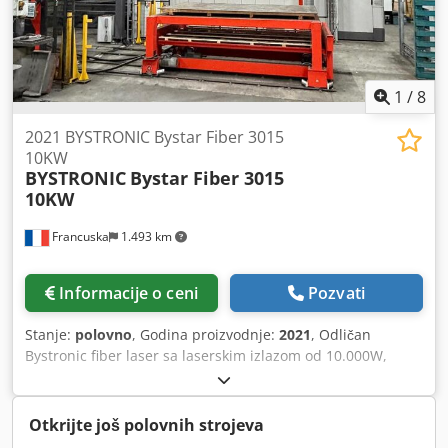
1
/
8
2021 BYSTRONIC Bystar Fiber 3015
10KW
BYSTRONIC
Bystar Fiber 3015
10KW
Francuska
1.493 km
Informacije o ceni
Pozvati
Stanje:
polovno
, Godina proizvodnje:
2021
, Odličan
Bystronic fiber laser sa laserskim izlazom od 10.000W,
automatskom stanica za utovar i 2 skladišne kule. Može biti
pregledan u radu po dogovoru. Dostupnost: 10/2026
Uključeno: Automatska zamena dizni (64 dizne) Kamera za
Otkrijte još polovnih strojeva
detekciju Kerfscan Crodpfey T Nc Uox Aiyef Upravljanje