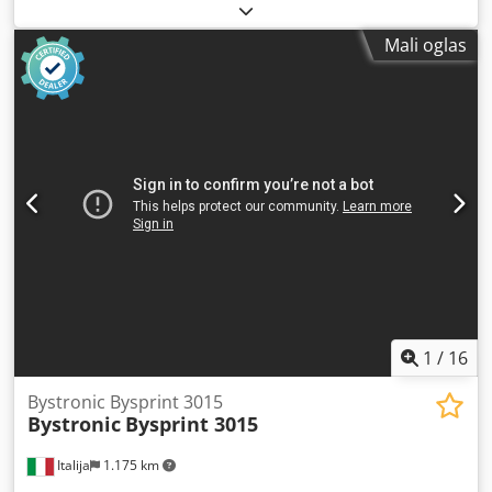
sečenje na prodaju Godina: 2018 Tehničke specifikacije /
Detalji dužina tabele: 3000 mm širina tabele: 1500 mm
Mali oglas
glave gorionik: 10,00 Watt / 10kw Mašina je još uvek pod
Bajstronic uk garancijom koja je u 2021 godini Kompletno
sa: Automatski fokus Automatsko centriranje reznica
Nominalna veličina lista xy: 3000 x 1500 mm Oblast
sečenja xyz: 3048 x 1524 x 70 mm Tačnost pozicioniranja
Pa: +/- 0,1 mm Codpfx Aief Arzmsyerf Ponavljanje Ps: +/-
0,05 mm Maksimalna težina radnog dela: 890 kg Operacija
preko panela: ByVision Touchscreen i ručna kontrolna
jedinica Automatizacija lista / učitavanje ruke / Bytrans nije
uključen. Mnogi su koristili mašine za izradu lima za
prodaju, uključujući i novinarske kočnice.
1
/
16
Bystronic Bysprint 3015
Bystronic
Bysprint 3015
Italija
1.175 km