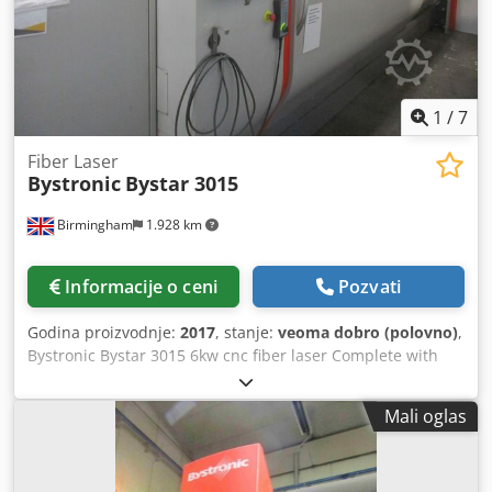
OPREMA – BYPOS – CUT-CONTROL – 2 REZANJE GLAVA (5
inča, 7,5 inča) Crodjr Hcmrjpfx Aiyjf
1
/
7
Fiber Laser
Bystronic
Bystar 3015
Birmingham
1.928 km
Informacije o ceni
Pozvati
Godina proizvodnje:
2017
, stanje:
veoma dobro (polovno)
,
Bystronic Bystar 3015 6kw cnc fiber laser Complete with
Bystronic Bytrans ByTrans Extended Load/Unload system
Godina 2017 Codpfxslu E Hqo Aiyorf Napajanje na
Mali oglas
časovima - 30.000 (Stalno uključivanje kada nije u upotrebi)
Skraćivanje časova -5.144 Bystronic ga svake godine
servisira kao deo ugovora o servisiranju. Nedavni radovi: 1