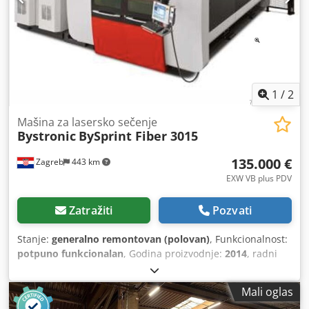
skladišnih pozicija) Ukupno radnih sati: 41643h Radni sati
rezanja: 25394h
1
/
2
Mašina za lasersko sečenje
Bystronic
BySprint Fiber 3015
135.000 €
Zagreb
443 km
EXW VB plus PDV
Zatražiti
Pozvati
Stanje:
generalno remontovan (polovan)
, Funkcionalnost:
potpuno funkcionalan
, Godina proizvodnje:
2014
, radni
sati:
18.000 h
, broj mašine/vozila:
10054065
, vrsta
upravljača:
CNC upravljanje
, model kontrolera:
ByVision
,
Mali oglas
tip lasera:
vlaknasti laser
, proizvođač laserskog izvora: