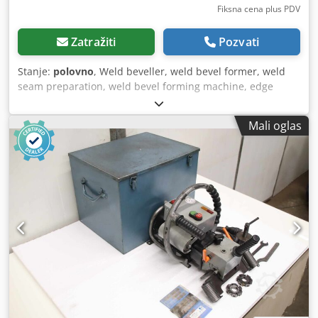
Fiksna cena plus PDV
Zatražiti
Pozvati
Stanje:
polovno
, Weld beveller, weld bevel former, weld
seam preparation, weld bevel forming machine, edge
milling machine, edge milling machine, mobile milling
machine -sa: železničkim sistemom -12x dužina šina: 1210
Mali oglas
mm -Dužina kosine: max. 30 mm -max debljina materijala:
40 mm -sa: elektronski feed uređaj elektronski podesiv -
Okvir dimenzija: 1170/780/H510 mm Dsdpfxjd Izt Rj Ap
Hekr -Težina: 320 kg