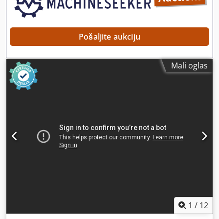
Pošaljite aukciju
Mali oglas
1
/
12