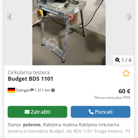
1
/
4
Cirkularna testera
Budget
BDS 1101
60 €
Solingen
1.311 km
Fiksna cena plus PDV
Zatražiti
Pozvati
Stanje:
polovno
, Rabljena mašina Rabljena cirkularna
testera proizvođača Budget, tip BDS 1101 Snaga motora: 70
vati Brzina motora: 1440 obrtaja u minuti Dostupnost: u