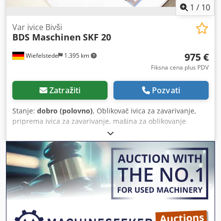
1
/
10
Var ivice Bivši
BDS Maschinen
SKF 20
975 €
Wiefelstede
1.395 km
Fiksna cena plus PDV
Zatražiti
Pozvati
Stanje:
dobro (polovno)
, Oblikovač ivica za zavarivanje,
priprema ivica za zavarivanje, mašina za oblikovanje
zavarivačkih ivica, uređaj za glodanje ivica, mobilna
glodalica Dksdpsx Ea Aysfx Ap Hsr -Proizvođač: BDS,
oblikovač ivica za zavarivanje/glodalica za ivice sa
dodatnom opremom -Tip: SKF 20 -Snaga: 1,1 kW -Dodatna
oprema: pogledati fotografije -Dimenzije kutije:
460/355/H355 mm -Ukupna masa: 33,2 kg