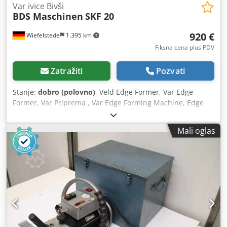
Var ivice Bivši
BDS Maschinen
SKF 20
920 €
Wiefelstede
1.395 km
Fiksna cena plus PDV
Zatražiti
Pozvati
Stanje:
dobro (polovno)
, Veld Edge Former, Var Edge
Former, Var Priprema , Var Edge Forming Machine, Edge
glodalica, Edge glodalica, Mobile glodalica Dkedped Izt
Sofx Ap Hsr -Dužina kosine: maks. 20 mm -Dimenzije kutija:
Mali oglas
460/360 / H355 mm, -Težina: 24 kg