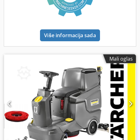
i oprema: GEL-BATERIJE SONNENSCHEIN 12V 105Ah (2
kom.) EKSTERNI PUNJAČ NEOS 24V 10A Usisna guma
900mm V-oblik, otporna na ulje (poliuretan gume)
Tanjirasta četka 510mm crvena - srednja tvrdoća Oprema:
Snažan pogon vožnje Automatski prekid vode Magnetni
Više informacija sada
ventil Sistem sa dva rezervoara Baterije i punjač su
uključeni u isporuku: - Sonnenschein baterije 105Ah +
Neos 24V punjač u setu - Jednostavno punjenje na svakoj
standardnoj utičnici - Rad bez potrebe za priključenjem na
Mali oglas
mrežu i bez opasnosti od spoticanja preko kablova
Prednosti: - Samoobjašnjavajući simboli i pregledna
upravljačka tabla. Kratko vreme obuke. Jednostavna
upotreba zahvaljujući malom broju žuto kodiranih
komandi. - Robusna konstrukcija sa integrisanom glavom
sa tanjirastom četkom. Veliki učinak zahvaljujući širokom
radnom zahvatu. Zamena četke preko pedale za
izbacivanje. - Izuzetno okretna mašina. Dobar pregled na
površine za čišćenje. Jednostavan transport. Posebne
karakteristike: - Zahvaljujući svom uskom i kompaktom
dizajnu, naša baterijska samohodna mašina za ribanje i
usisavanje BD 50/70 R Bp Pack Classic sa tanjirastom