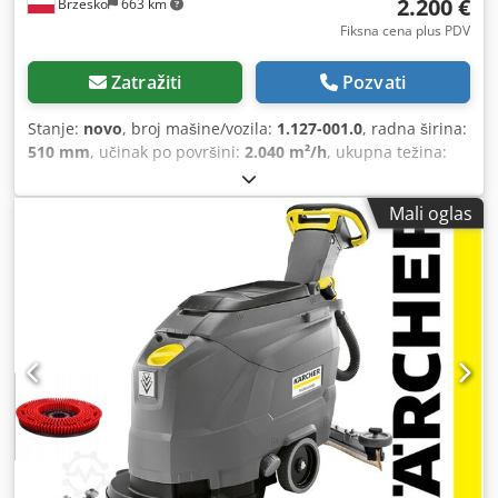
2.200 €
Brzesko
663 km
Fiksna cena plus PDV
Zatražiti
Pozvati
Stanje:
novo
, broj mašine/vozila:
1.127-001.0
, radna širina:
510 mm
, učinak po površini:
2.040 m²/h
, ukupna težina:
139 kg
, trajanje garancije:
24 meseci
, kapacitet rezervoara
za vodu:
50 l
, Tehnički podaci: Stanje - NOVO! Kataloški
Mali oglas
broj: 1.127-001.0 Pogon: Baterija (nije uključena u set)
Pogon kretanja: Pogon preko rotacije četki Radna širina
četke (mm): 510 Radna širina usisavanja (mm): 900
Rezervoar čiste/prljave vode (l): 50 / 50 Teoretski učinak
površine (m²/h): 2040 Brzina okretanja četke (o/min): 180
Pritisak četke (g/cm² / kg): 27,3 – 28,5 / 20 – 23 Potrošnja
vode (l/min): maks. 2,3 Nivo buke (dB(A)): 66 Boja: antracit
Ukupna težina sa vodom (kg): 139 Težina bez dodatne
opreme (kg): 40 Dkedpsxnyl Hsfx Ap Hor Dimenzije (D × Š ×
V) (mm): 1170 × 570 × 1025 Isporuka i oprema: Set NE
SADRŽI baterije i punjač Usisna greda 900mm u V-obliku
sa otpornim poliuretanskim gumama na ulje Disk četka