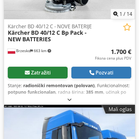
1
/
14
Kärcher BD 40/12 C - NOVE BATERIJE
Kärcher
BD 40/12 C Bp Pack -
NEW BATTERIES
1.700 €
Brzesko
663 km
Fiksna cena plus PDV
Zatražiti
Pozvati
Stanje:
radionički remontovan (polovan)
, Funkcionalnost:
potpuno funkcionalan
, radna širina:
385 mm
, učinak po
površini:
1.100 m²/h
, kapacitet rezervoara za vodu:
12 l
,
radna težina:
40 kg
, Mašina za pranje i usisavanje Kärcher
Mali oglas
BD 40/12 C Bp Pack je izuzetno efikasan uređaj, pogodan i
za najteže radove u velikim objektima. Tokom
sveobuhvatne inspekcije i renoviranja, naš servisni tim je
temeljno proverio mašinu i sve njene funkcije. Svi
mehanički delovi sa znakovima habanja i trošenja su