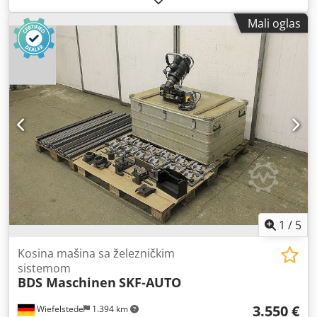
kratkom roku Lokacija: Zolingен Dedpfozk Nv Hox Ap Hskr
Mali oglas
1
/
5
Kosina mašina sa železničkim
sistemom
BDS Maschinen
SKF-AUTO
3.550 €
Wiefelstede
1.394 km