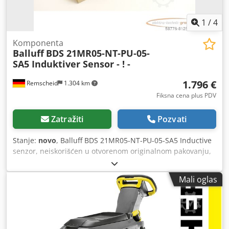
1
/
4
Komponenta
Balluff
BDS 21MR05-NT-PU-05-
SA5 Induktiver Sensor - ! -
1.796 €
Remscheid
1.304 km
Fiksna cena plus PDV
Zatražiti
Pozvati
Stanje:
novo
, Balluff BDS 21MR05-NT-PU-05-SA5 Inductive
senzor, neiskorišćen u otvorenom originalnom pakovanju,
100% funkcionalan, obim isporuke prema fotografijama
Dksdpfji D T Dvsx Ap Hor
Mali oglas