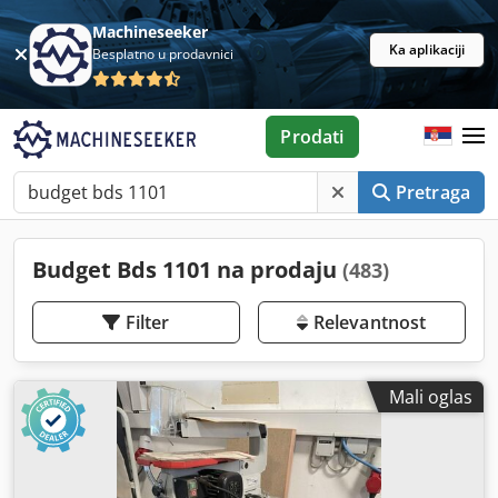
Machineseeker
Ka aplikaciji
Besplatno u prodavnici
Prodati
Pretraga
Budget Bds 1101 na prodaju
(483)
Filter
Relevantnost
Mali oglas