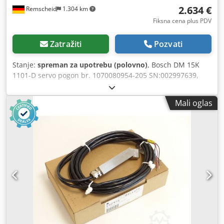
2.634 €
Remscheid
1.304 km
Fiksna cena plus PDV
Zatražiti
Pozvati
Stanje:
spreman za upotrebu (polovno)
, Bosch DM 15K
1101-D servo pogon br. 1070080954-205 SN:002997639,
stručno kompletno remontovan i testiran, sa 12 meseci
garancije, 100% ispravan, isporuka prema fotografijama.
Mali oglas
Na ovaj artikal ne važe dogovoreni popusti na prodaju.
Molimo da cenu tražite posebno! Dsdpfex Eqxuex Ap Hekr