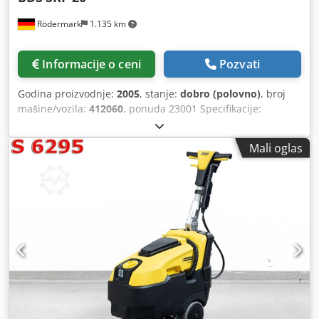
Rödermark
1.135 km
Informacije o ceni
Pozvati
Godina proizvodnje:
2005
, stanje:
dobro (polovno)
, broj
mašine/vozila:
412060
, ponuda 23001 Specifikacije:
Dkedpfji Ab Unex Ap Hjr - Širina bubnja 1 - 15 mm - Rezač
glave sa indeksiranim umecima - Ugao bureta 30° - 37,5 -
Mali oglas
45° - 60 ° - Vozi 220 V / 1100 Watt - Svemirski zahtev oko. W
450 x D 300 x H 350 mm - Težina je okona. 20 kg - Slučaj
transporta