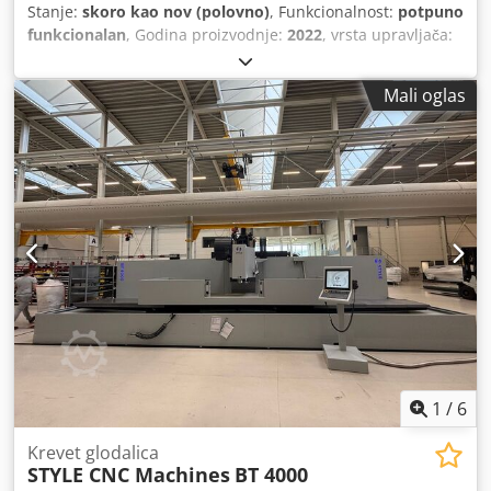
Stanje:
skoro kao nov (polovno)
, Funkcionalnost:
potpuno
funkcionalan
, Godina proizvodnje:
2022
, vrsta upravljača:
Upravljano PLC-om
, Oprema:
CE oznaka, Dostupna tipska
pločica, dokumentacija/priručnik
, Kapacitet: 4100 x 6
Mali oglas
mm. Hod: 120 mm. Upravljanje: DURMA DT-7 Serijski broj:
608922260 Dksdpfoyrdfaox Anrsr Dimenzije: 5230 x 3600
mm Visina: 2150 mm Težina: 11.460 kg
1
/
6
Krevet glodalica
STYLE CNC Machines
BT 4000