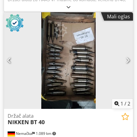
uključujući vijak za pričvršćivanje HAAS - 6x stezna glava
OZ, opseg stezanja Ø2-Ø16 - 3x stezna glava OZ, opseg
Mali oglas
stezanja Ø2-Ø25 - 1x stezna glava ER32 - 3x termički stezna
glava Ø6 - 1x termički stezna glava Ø8 - 2x termički stezna
glava Ø10 - 2x termički stezna glava Ø12 - 1x hidraulična
stezna glava Ø20 - 1x kratka stezna glava Ø13 Röhm Dsdszi
Ebijpfx Anrekr - 4x Weldon Ø6 - 8x Weldon Ø8 - 11x Weldon
Ø10 - 10x Weldon Ø12 - 1x Weldon Ø14 - 5x Weldon Ø16 -
5x Weldon Ø20 - 2x držač MK1 - 1x držač MK2 - 1x držač
MK3 - 2x držač reznog alata Ø16 - 1x dugi držač reznog
alata Ø16 - 1x ekstra dugi držač reznog alata Ø22 - 2x dugi
Weldon Ø6 - 2x dugi Weldon Ø8 - 2x dugi Weldon Ø10 - 1x
ekstra dugi Weldon Ø8 - 1x ekstra dugi Weldon Ø10
1
/
2
Držač alata
NIKKEN
BT 40
Nemačka
1.089 km