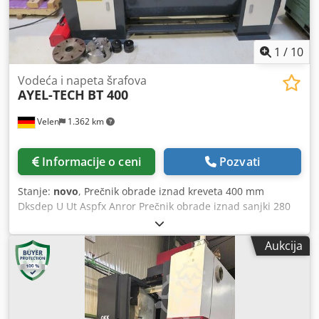
1
/
10
Vodeća i napeta šrafova
AYEL-TECH
BT 400
Velen
1.362 km
Informacije o ceni
Pozvati
Stanje:
novo
, Prečnik obrade iznad kreveta 400 mm
Dksdep U Ut Aspfx Anror Prečnik obrade iznad sanjki 280
mm Dužina obrade 1000 mm Broj obrtaja 70 - 2000 o/min
Visina centara 195 mm Provrt vretena 54 mm Konus pinole
Aukcija
konjića MK 3 Priključni napon 400 V Ukupna snaga 2,2 kW
Težina mašine cca 0,85 t Potrebna površina cca 1,95 x 1,0 x
1,75 m Profesionalna industrijska mašina Digitalni prikaz 3
ose Trovilasta stezna glava 200 mm Četvorovilasta stezna
glava 200 mm Planscheibe 280 mm Fiksna luneta Prateća