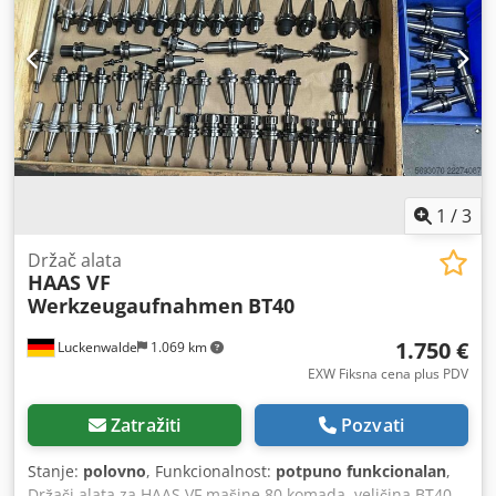
1
/
3
Držač alata
HAAS VF
Werkzeugaufnahmen
BT40
1.750 €
Luckenwalde
1.069 km
EXW Fiksna cena plus PDV
Zatražiti
Pozvati
Stanje:
polovno
, Funkcionalnost:
potpuno funkcionalan
,
Držači alata za HAAS VF mašine 80 komada, veličina BT40,