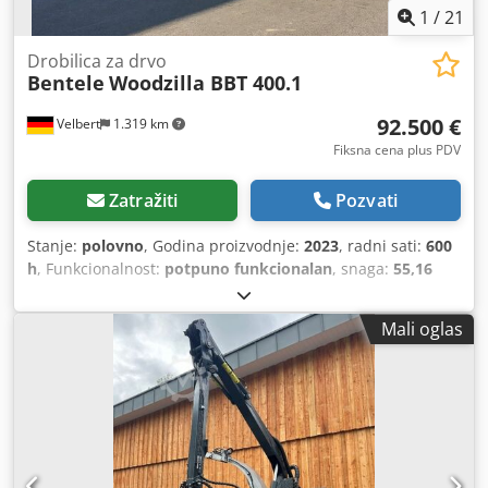
1
/
21
Drobilica za drvo
Bentele
Woodzilla BBT 400.1
92.500 €
Velbert
1.319 km
Fiksna cena plus PDV
Zatražiti
Pozvati
Stanje:
polovno
, Godina proizvodnje:
2023
, radni sati:
600
h
, Funkcionalnost:
potpuno funkcionalan
, snaga:
55,16
kW (75,00 KS)
, ukupna težina:
3.500 kg
, BBT 400 Woodzilla
je kompaktan, snažan i mobilan bubanj čiper sa
Mali oglas
agresivnim uvlačenjem, postavljen na tandem šasiji
prikolice nosivosti 3,5 tona, sa mogućnošću okretanja od
360°. Tehnički podaci Godina proizvodnje: 2023 Radni sati:
cca 600 sati Pogon: dizel, Deutz TCD 2.9, 55 kW (75 KS),
Stage 5 Uvlačenje: 320 x 500 mm Bubanj čipera: 400 x 500
mm, 4 noža Maks. prečnik stabla: 32 cm Podupirači:
četvorostruka hidraulika Dkedoykzlzepfx Anrer Z-dizalica