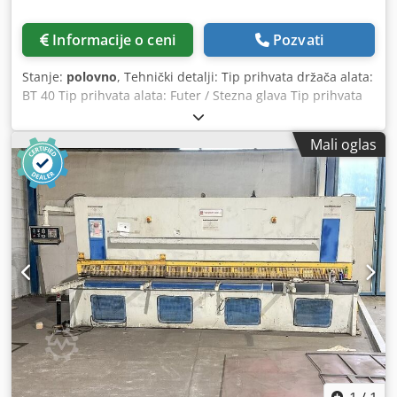
Informacije o ceni
Pozvati
Stanje:
polovno
, Tehnički detalji: Tip prihvata držača alata:
BT 40 Tip prihvata alata: Futer / Stezna glava Tip prihvata
alata: Weldon Dksdpsvfdr Nsfx Anrjr Veliki izbor BT 40
držača alata na prodaju sa Weldon prihvatom, steznim
Mali oglas
futurima, steznim čaurama, držačima glodala itd.
Pogledajte slike.