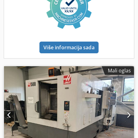
Godina: 2008 Konus vretena: BT40 / SK40 kompatibilan
Brzina vretena: 10.000 ob/min Upravljanje: HAAS CNC
kontrola Automatski izmjenjivač alata (ATC) ⚙️ Oprema i
karakteristike: HAAS četvrta osa (rotacioni sto) + konjić
Sistem za hlađenje Automatski izmjenjivač alata (ATC)
Vreteno velike brzine Kompaktne dimenzije ✅ Stanje:
Dksdpfx Aoyy H A Senrjr Potpuno funkcionalna – bez
Više informacija sada
grešaka Mašina u odličnom stanju Bez zazora Čista i
redovno održavana Mogućnost probe pod naponom
Mali oglas