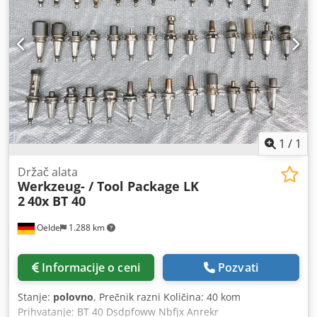
1
/
1
Držač alata
Werkzeug- / Tool Package LK
2
40x BT 40
Oelde
1.288 km
Informacije o ceni
Pozvati
Stanje:
polovno
, Prečnik razni Količina: 40 kom
Prihvatanje: BT 40 Dsdpfoww Nbfjx Anrekr