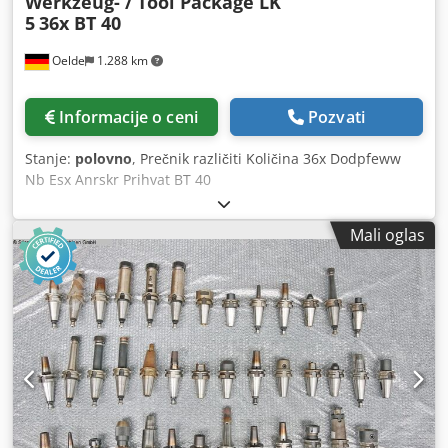
Werkzeug- / Tool Package LK
5
36x BT 40
Oelde
1.288 km
Informacije o ceni
Pozvati
Stanje:
polovno
, Prečnik različiti Količina 36x Dodpfeww
Nb Esx Anrskr Prihvat BT 40
Mali oglas