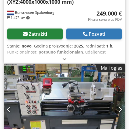
(XYZ:4000x1000x1000 mm)
249.000 €
Bunschoten-Spakenburg
1.473 km
Fiksna cena plus PDV
Zatražiti
Pozvati
Stanje:
novo
, Godina proizvodnje:
2025
, radni sati:
1 h
,
Funkcionalnost:
potpuno funkcionalan
, udaljenost
pomeranja ose X:
4.000 mm
, Y osa hod:
1.000 mm
, radni
hod Z-ose:
1.000 mm
, proizvođač kontrolera:
STYLE CNC
Mali oglas
Machines
, broj mjesta u izmjenjivaču alata:
24
, proizvođač
motora:
FANUC
, Isporuka po dogovoru Ref: 24F048 Godina
proizvodnje: 2025 Stanje: Izložbeni model Dksdpfjw Ty S
Sex Anror Specifikacija: - X osa: 4000 mm - Y osa: 1000 mm
- Z osa: 1000 mm - Glavni motor 26 kW (S6) - 8000
obrtaja/min - BT-40 - Automatski izmjenjivač alata (24
pozicije) - Daljinska servisna podrška (IXON) + mrežno
povezivanje - Ojačana pumpa rashladne tečnosti sa
pištoljem za prskanje - Nadogradnja na najnoviju
dostupnu STYLE softversku verziju