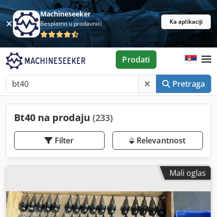
Machineseeker
Ka aplikaciji
Besplatno u prodavnici
Prodati
Pretraga
Bt40 na prodaju
(233)
Filter
Relevantnost
Mali oglas