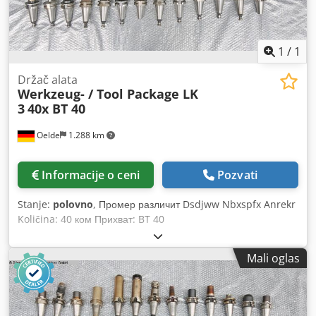
1
/
1
Držač alata
Werkzeug- / Tool Package LK
3
40x BT 40
Oelde
1.288 km
Informacije o ceni
Pozvati
Stanje:
polovno
, Промер различит Dsdjww Nbxspfx Anrekr
Količina: 40 ком Прихват: BT 40
Mali oglas