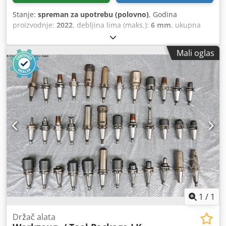
Stanje:
spreman za upotrebu (polovno)
, Godina
proizvodnje:
2022
, debljina lima (maks.):
6 mm
, ukupna
težina:
11.460 kg
, ukupna visina:
2.150 mm
, maksimalna
dužina sečenja:
4.100 mm
, CNC mašina za sečenje iz 2022.
Mali oglas
godine. Ova Durma SBT 4006 ima dužinu sečenja od 4.100
mm i kapacitet sečenja materijala debljine do 6 mm.
Opremljena je DURMA DT-7 CNC upravljačkom jedinicom
za precizan rad. Ako tražite visokokvalitetne makaze, treba
da razmotrite Durma SBT 4006 koju imamo u ponudi.
Kontaktirajte nas za više informacija. • Kapacitet sečenja
(debljina): 6 mm • Hod: 120 mm • CNC upravljanje: DURMA
DT-7 Dedpfxoy E Nb Is Anrskr • Ukupne dimenzije: 5.230
mm x 3.600 mm
1
/
1
Držač alata