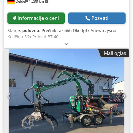
Oelde
1.288 km
Informacije o ceni
Pozvati
Stanje:
polovno
, Prečnik različiti Dkodpfx Anewtrzysror
Količina 56x Prihvat BT 40
Mali oglas