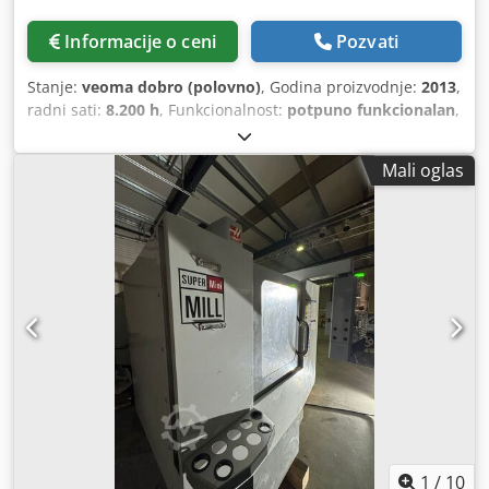
pozicijama: 82 mm Maks. dužina alata od referentne linije:
300 mm Maks. težina alata: 7 kg Vreme za zamenu alata
Informacije o ceni
Pozvati
(od alata do alata): 1,2 s Vreme za zamenu alata (od reza
do reza): 3,8 s DETALJI MAŠINE Model upravljačke jedinice:
Stanje:
veoma dobro (polovno)
, Godina proizvodnje:
2013
,
FANUC Series 160iS-MB
radni sati:
8.200 h
, Funkcionalnost:
potpuno funkcionalan
,
Upravljanje OSP-P300M-R Dimenzije stola 1530 x 660 mm
Maksimalno opterećenje stola 1500 kg X-hod 1500 mm Y-
Mali oglas
hod 660 mm Z-hod 600 mm Obrtaji vretena 12000 o/min
Brzi hodovi: X/Y: 40 m/min, Z: 32 m/min Snaga pogona
22/18,5 kW Prihvat Bt40 / MAS 403 Magacin za 32 alata
Maksimalna dužina alata 300 mm Maksimalna težina alata
8 kg Maksimalni prečnik alata D80 mm Dksdey T Nhdjpfx
Anrsr Težina 11000 kg Dimenzije DxŠxV = 3300 x 2940 x
2800 mm Oprema, dodatna oprema: - Transporter
strugotine MAYFRAN - Instalacija za rashladno sredstvo -
Hladnjak vretena - Transformator - Mac NAVI - TAS-C -
Merenje dužine alata - INFRA merenje nultog položaja -
Noge za mašinu - Dokumentacija Mašina se prodaje zbog
likvidacije firme. Još je pod naponom u Mađarskoj.
1
/
10