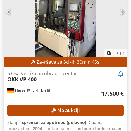
luneta 4-pozicioni nosač alata Halogena mašinska lampa
Mašinska lampa Nožna kočnica Odvojiva kada za
strugotinu, zaštitni zid za strugotinu Ojačane i brušene
vodilice kreveta Kompletan sistem za hlađenje Zaštita
stezne glave Noge za mašinu Mašinski alat
1
/
14
Završava za
3
d
4
h
30
min
43
s
5 Osa Vertikalna obradni centar
OKK
VP 400
Hessen
1.141 km
17.500 €
Na aukciji
Stanje:
spreman za upotrebu (polovno)
, Godina
proizvodnje:
2004
, Funkcionalnost:
potpuno funkcionalan
,