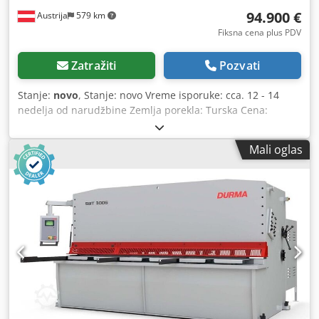
94.900 €
Austrija
579 km
Fiksna cena plus PDV
Zatražiti
Pozvati
Stanje:
novo
, Stanje: novo Vreme isporuke: cca. 12 - 14
nedelja od narudžbine Zemlja porekla: Turska Cena:
94.900 € Leasing rata: 1.793,61 € Dužina reza: 4.100 mm
Maks. debljina lima - konstrukcioni čelik: 13 mm Maks.
Mali oglas
debljina lima - prohrom: 8 mm Prevjes bočnog stuba: 350
mm Broj hodova: 8 1/min Ugao reza: 1,75° Broj pritisnih
stega: 18 Pritisak pritisnih stega: 62 t Zadnji graničnik:
1.000 mm Brzina zadnjeg graničnika: 200 mm/s Snaga
motora: 30 kW Rezervoar za ulje: 330 l Ruke za oslonac
lima: 3 kom. Visina stola: 818 mm Širina stola: 550 mm
Dužina stola: 4.520 mm Dužina: 5.350 mm Širina: 2.250
mm Ukupna širina sa potpornim rukama i zadnjom
zaštitnom mrežom: 3.650 mm Visina: 2.250 mm Težina:
16.300 kg Izvedba sa ljuljajućim rezom NC-predizborna
kontrola D-Touch 7 sa ekranom osetljivim na dodir za