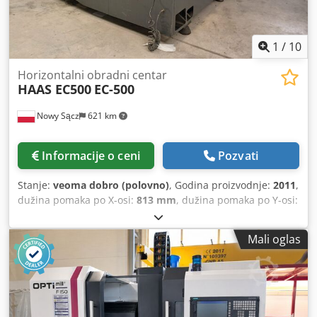
1
/
10
Horizontalni obradni centar
HAAS EC500
EC-500
Nowy Sącz
621 km
Informacije o ceni
Pozvati
Stanje:
veoma dobro (polovno)
, Godina proizvodnje:
2011
,
dužina pomaka po X-osi:
813 mm
, dužina pomaka po Y-osi:
508 mm
, dužina hoda po Z-osi:
711 mm
, HAAS EC-500
Horizontalni obradni centar Proizvođač: HAAS Automation
Mali oglas
Model: EC-500 Godina proizvodnje: 2011 Upravljački
sistem: HAAS CNC Zemlja porekla: SAD Opis mašine HAAS
EC-500 horizontalni obradni centar, u veoma dobrom
tehničkom i vizuelnom stanju. Mašina je opremljena sa
sistemom za automatsku zamenu dve palete i rotirajućom