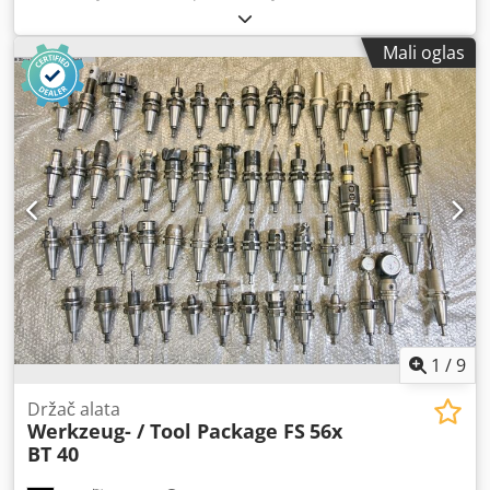
Mali oglas
1
/
9
Držač alata
Werkzeug- / Tool Package FS
56x
BT 40