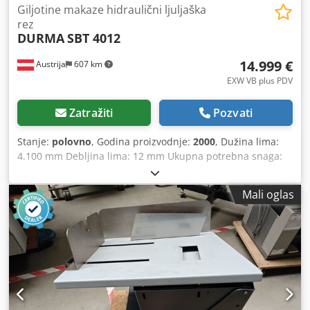
Giljotine makaze hidraulični ljuljaška
rez
DURMA
SBT 4012
14.999 €
Austrija
607 km
EXW VB plus PDV
Zatražiti
Pozvati
Stanje:
polovno
, Godina proizvodnje:
2000
, Dužina lima:
4.100 mm Debljina lima: 12 mm Ukupna potrebna snaga:
30 kW Težina cca: 17.350 kg Dimenzije (D x Š x V): 4750 x
3400 x 2350 mm Dedpfxowiatvj Anrekr Zadnji graničnik:
Mali oglas
1.000 mm Stanje: Polovno, u dobrom stanju Oprema: -
Izvedba sa klatnim rezanjem - NC predizborna kontrola
ELGO za zadnji graničnik - Motorni zadnji graničnik do
1.000 mm na kugličnim vretenima, preklopiv - Pregledno
postavljena upravljačka tabla na zakretnom kraku -
Hidraulični pritiskači, postavljeni blizu linije rezanja -
Nožna pedala - Centralno ručno podešavanje razmaka za
rezanje Pribor: - 1 bočni graničnik sa skalom, T-utorom i