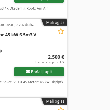
м3 / х Dksdefl Ig Ropfx Am Ajr
Mali oglas
binovanje vazduha
r 45 kW 6.5m3
V
2.500 €
Fiksna cena plus PDV
Pošalji upit
ge Savet: V LEX 45 Motor: 45 kW Dkjdpfx
Mali oglas