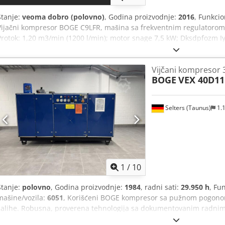
Stanje:
veoma dobro (polovno)
, Godina proizvodnje:
2016
, Funkci
Vijačni kompresor BOGE C9LFR, mašina sa frekventnim regulatorom,
Protok: 1,20 m3/min (1200 l/min); motor snage 7,5 kW; Dksdpfozm Iy
bara; godina proizvodnje: 2016; radni sati: 3383 h; neto cena: 1120
video.
Vijčani kompresor 
BOGE
VEX 40D11
Selters (Taunus)
1.
1
/
10
Stanje:
polovno
, Godina proizvodnje:
1984
, radni sati:
29.950 h
, Fu
mašine/vozila:
6051
, Korišćeni BOGE kompresor sa pužnom pogonom
zalihe. Robusna, proverena tehnologija sa dokumentovanim radnim
Pogodan za radionicu, kao rezervni uređaj ili za dalju upotrebu. Te