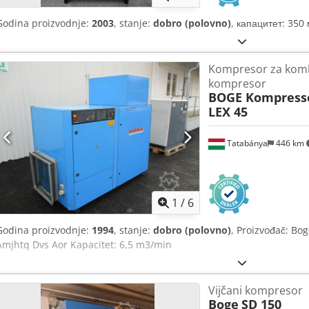
Godina proizvodnje:
2003
, stanje:
dobro (polovno)
, капацитет: 350 
Kompresor za kom
kompresor
BOGE Kompresso
LEX 45
Tatabánya
446 km
1
/
6
Godina proizvodnje:
1994
, stanje:
dobro (polovno)
, Proizvođač: Bo
Amjhtq Dvs Aor Kapacitet: 6,5 m3/min
Vijčani kompresor
Boge
SD 150