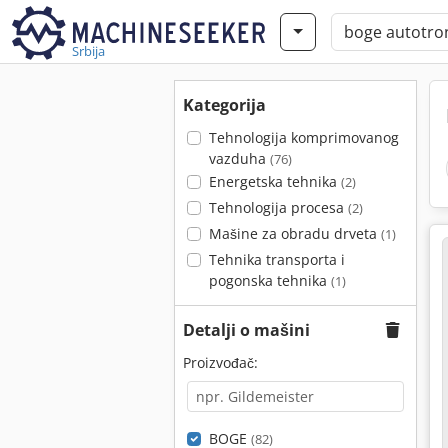
Srbija
Kategorija
Tehnologija komprimovanog
vazduha
(76)
Energetska tehnika
(2)
Tehnologija procesa
(2)
Mašine za obradu drveta
(1)
Tehnika transporta i
pogonska tehnika
(1)
Detalji o mašini
Proizvođač:
BOGE
(82)