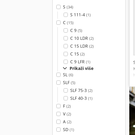
S
(34)
S 111-4
(1)
C
(15)
C 9
(5)
C 10 LDR
(2)
C 15 LDR
(2)
C 15
(2)
C 9 LFR
(1)
Prikaži više
SL
(6)
SLF
(5)
SLF 75-3
(2)
SLF 40-3
(1)
F
(2)
V
(2)
A
(2)
SD
(1)