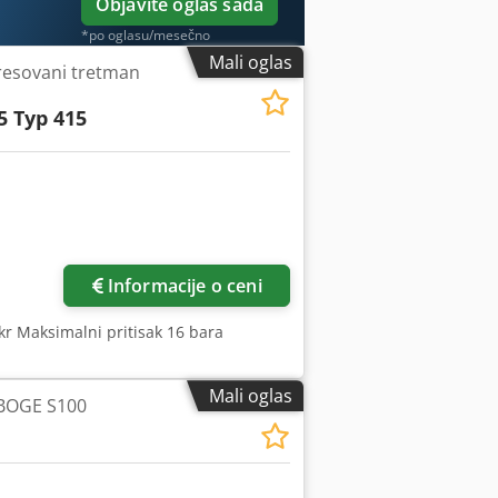
Objavite oglas sada
*po oglasu/mesečno
Mali oglas
esovani tretman
5 Typ 415
Informacije o ceni
r Maksimalni pritisak 16 bara
Mali oglas
 BOGE S100