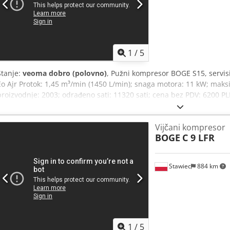
1
/
5
Stanje:
veoma dobro (polovno)
, Pužni kompresor BOGE S15, servis
Eo Ajr Protok: 1,45 m³/min (1450 L/min); snaga motora: 11 kW; maksi
proizvodnje: 2003; odrađeno sati: 11320 sati; cena bez PDV: 6200 P
Vijčani kompresor
BOGE
C 9 LFR
Stawiec
884 km
1
/
5