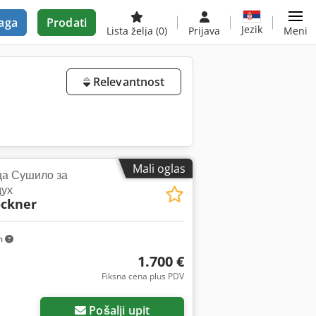
aga
Prodati
Jezik
Lista želja
(0)
Prijava
Meni
Relevantnost
Mali oglas
ца Сушило за
дух
ockner
m
1.700 €
Fiksna cena plus PDV
Pošalji upit