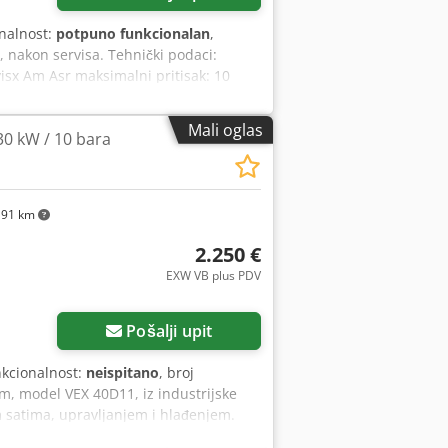
onalnost:
potpuno funkcionalan
,
 nakon servisa. Tehnički podaci:
isx Am Asr maksimalni pritisak: 10
0 PLN bruto cena: 13776 PLN Ispod je
Mali oglas
30 kW / 10 bara
191 km
2.250 €
EXW VB plus PDV
Pošalji upit
nkcionalnost:
neispitano
, broj
, model VEX 40D11, iz industrijske
 satima, upravljanjem i hlađenjem.
hnički podaci: - Snaga: 30 kW