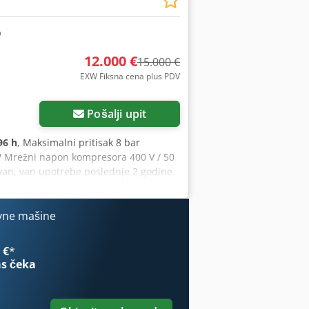
12.000 €
15.000 €
EXW Fiksna cena plus PDV
Zatražite više slika
Pošalji upit
96 h
, Maksimalni pritisak 8 bar
W Mrežni napon kompresora 400 V / 50
an, van upotrebe poslednje 2 godine.
vne mašine
 €
*
s čeka