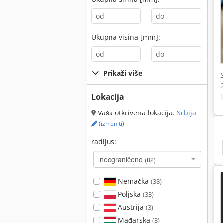
-
Ukupna visina [mm]:
-
Prikaži više
Lokacija
Vaša otkrivena lokacija:
Srbija
(izmeniti)
radijus:
duh
Vazduh Stabschrauber
Vazduh Potrošnje
neograničeno
(82)
Nemačka
(38)
Poljska
(33)
Austrija
(3)
Mađarska
(3)