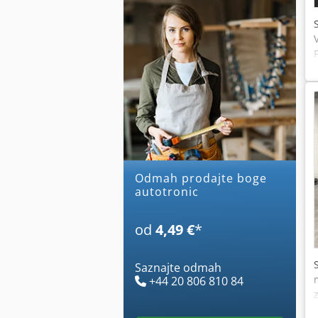
Odmah prodajte boge
autotronic
od
4,49 €
*
Saznajte odmah
+44 20 806 810 84