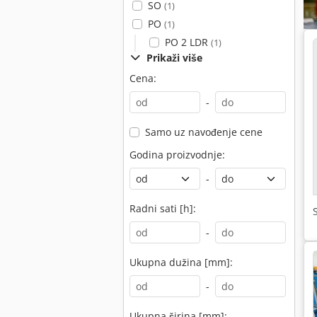
SO
(1)
PO
(1)
PO 2 LDR
(1)
Prikaži više
Cena:
-
Samo uz navođenje cene
Godina proizvodnje:
-
Radni sati [h]:
-
Ukupna dužina [mm]:
-
Ukupna širina [mm]: