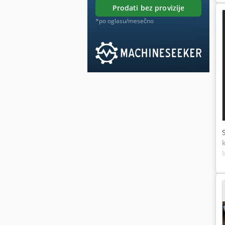
prodati bez provizije
*po oglasu/mesečno