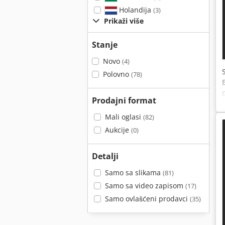
Holandija
(3)
Prikaži više
Stanje
Novo
(4)
Polovno
(78)
Prodajni format
Mali oglasi
(82)
Aukcije
(0)
Detalji
Samo sa slikama
(81)
Samo sa video zapisom
(17)
Samo ovlašćeni prodavci
(35)