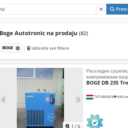
Pretr
Boge Autotronic na prodaju
(82)
BOGE
Uklonite sve filtere
Расхладни сушили
компримовани ваз
BOGE
DB 235 Tr
TATABANYA
446 k
1
/
6