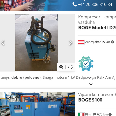
+44 20 806 810 84
Kompresor i kompr
vazduha
BOGE
Modell D7
Austrija
815 km
1
/
5
Stanje:
dobro (polovno)
, Snaga motora 1 kV Dedpsvwgn Rsfx Am Ajk
Vijčani kompresor
BOGE
S100
Rimini
675 km