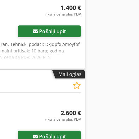
1.400 €
Fiksna cena plus PDV
Pošalji upit
iran. Tehnički podaci: Dkjdpfx Amoyfpf
malni pritisak: 10 bara; godina
LN cena sa PDV: 7626 PLN
Mali oglas
2.600 €
Fiksna cena plus PDV
Pošalji upit