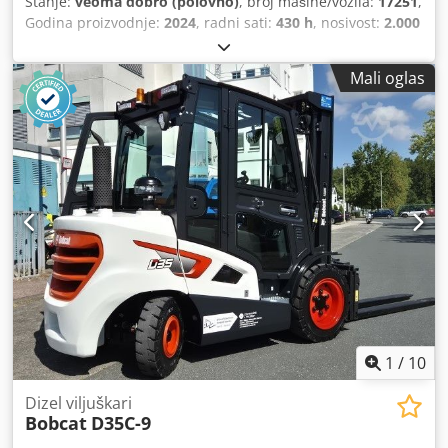
Stanje:
veoma dobro (polovno)
, broj mašine/vozila:
17251
,
Godina proizvodnje:
2024
, radni sati:
430 h
, nosivost:
2.000
kg
, visina dizanja:
4.730 mm
, slobodno podizanje:
1.470
mm
, tačka opterećenja:
500 mm
, vrsta goriva:
dizel
, tip
Mali oglas
jarma:
triplex
, građevinska visina:
2.190 mm
, dužina
viljuške:
1.050 mm
, dimenzija prednje gume:
7.00-15 5.50
,
dimenzija zadnje gume:
6.50-10
, ukupna težina:
4.053 kg
,
5215420 Csdezr Db Hjpfx Ag Eerf Serijski broj: FDA2A-5052-
00236
1
/
10
Dizel viljuškari
Bobcat
D35C-9