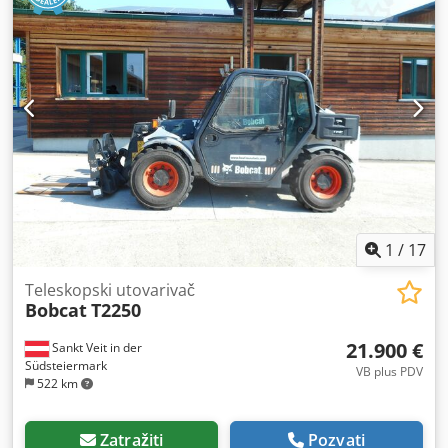
1
/
17
Teleskopski utovarivač
Bobcat
T2250
21.900 €
Sankt Veit in der
Südsteiermark
VB plus PDV
522 km
Zatražiti
Pozvati