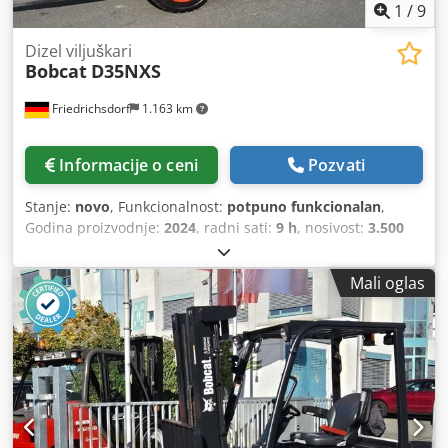
1
/
9
Dizel viljuškari
Bobcat
D35NXS
Friedrichsdorf
1.163 km
Informacije o ceni
Pozvati
Stanje:
novo
, Funkcionalnost:
potpuno funkcionalan
,
Godina proizvodnje:
2024
, radni sati:
9 h
, nosivost:
3.500
kg
, visina dizanja:
4.820 mm
, slobodno podizanje:
1.400
mm
, vrsta goriva:
dizel
, tip jarma:
triplex
, građevinska
Mali oglas
visina:
2.350 mm
, snaga:
45 kW (61,18 KS)
, širina nosivog
rama viljuškara:
1.190 mm
, dužina viljuške:
1.200 mm
,
prazna masa vozila:
4.850 kg
, ukupna dužina:
2.750 mm
,
tip pogona:
Diesel
, radna širina:
1.290 mm
, Dizel viljuškar
Težišna tačka tereta: 500 ISO klasa: ISO klasa 3 = 2.500 -
4.999 kg Tip jarbola: Triplex Menjač: konvertor Klasa
brzine: 20 Crodpfxjy U R Dcj Ag Eof Stanje: novo Tehničko
stanje: novo Prednje gume - tip: superelastične Prednje