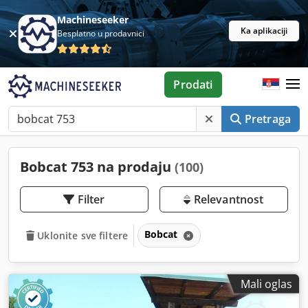
Machineseeker
Ka aplikaciji
Besplatno u prodavnici
Prodati
Pretraga
Bobcat 753 na prodaju
(100)
Filter
Relevantnost
Bobcat
Uklonite sve filtere
Mali oglas