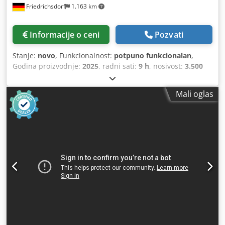
Friedrichsdorf
1.163 km
Informacije o ceni
Pozvati
Stanje:
novo
, Funkcionalnost:
potpuno funkcionalan
,
Godina proizvodnje:
2025
, radni sati:
9 h
, nosivost:
3.500
kg
, visina dizanja:
4.380 mm
, slobodno podizanje:
1.300
mm
, vrsta goriva:
dizel
, tip jarma:
triplex
, građevinska
Mali oglas
visina:
2.180 mm
, snaga:
45 kW (61,18 KS)
, širina nosivog
rama viljuškara:
1.190 mm
, dužina viljuške:
1.200 mm
,
prazna masa vozila:
4.850 kg
, ukupna dužina:
2.779 mm
,
tip pogona:
Diesel
, radna širina:
1.290 mm
, Dizelski viličar
Centar opterećenja: 500 ISO klasa: ISO klasa 3 = 2.500 -
4.999 kg Tip jarbola: Triplex Csdpfxszqwfcs Ag Eerf Menjač:
Hidrostatski Klasa brzine: 20 Stanje: Novo Tehničko stanje:
Novo Prednje gume, tip: Superelastične Prednje gume,
veličina: 2.50x15-18 Prednje gume, stanje: 80 - 100%
Zadnje gume, tip: Superelastične Zadnje gume, veličina:
6.50x10-12 Zadnje gume, stanje: 80 - 100% Bočni pomerač,
uređaj za podešavanje viljuškara, 3. ventil, 4. ventil, radno
svetlo pozadi, radno svetlo napred, grejač, puna kabina,