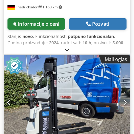
Friedrichsdorf
1.163 km
Informacije o ceni
Pozvati
Stanje:
novo
, Funkcionalnost:
potpuno funkcionalan
,
Godina proizvodnje:
2024
, radni sati:
10 h
, nosivost:
5.000
kg
, visina dizanja:
5.025 mm
, slobodno podizanje:
1.130
mm
, vrsta goriva:
dizel
, tip jarma:
triplex
, građevinska
Mali oglas
visina:
2.470 mm
, snaga:
55 kW (74,78 KS)
, širina nosivog
rama viljuškara:
1.300 mm
, dužina viljuške:
1.200 mm
,
prazna masa vozila:
6.930 kg
, ukupna dužina:
3.300 mm
,
tip pogona:
Diesel
, radna širina:
1.455 mm
, Dizel viljuškar
Težišna tačka: 600 mm Širina viljuški: 150 mm Debljina
viljuški: 60 mm ISO klasa: ISO klasa 4 = 5.000 - 10.000 kg
Tip jarbola: Triplex Menjač: Konvertor Klasa brzine: 20
Stanje: Novo Tehničko stanje: Novo Prednje gume tip:
Superelastične Prednje gume dimenzija: 300x15-18
Prednje gume stanje: 80 - 100% Zadnje gume tip:
Superelastične Zadnje gume dimenzija: 7.00x12-14
Crodpjyldtqefx Ag Eef Zadnje gume stanje: 80 - 100% Bočni