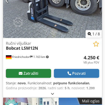
zadnjih guma: 80 - 100% Baterija Volt: 24V Baterija Ah:
300Ah Tip baterije: PzS Baterija Godina proizvodnje: 2024
Stanje baterije: 80 - 100% Puna besplatan lift, CE sertifikat,
Akuamatics za baterijske ćelije
1
/
8
Ručni viljuškar
Bobcat
LSM12N
4.250 €
Friedrichsdorf
1.163 km
VB plus PDV
Zatražiti
Pozvati
Stanje:
novo
, Funkcionalnost:
potpuno funkcionalan
,
Godina proizvodnje:
2026
, radni sati:
5 h
, nosivost:
1.200
kg
, visina dizanja:
3.200 mm
, vrsta goriva:
električni
, tip
jarma:
dupleks
, građevinska visina:
2.150 mm
, dužina
Mali oglas
viljuške:
1.150 mm
, prazna masa vozila:
585 kg
, ukupna