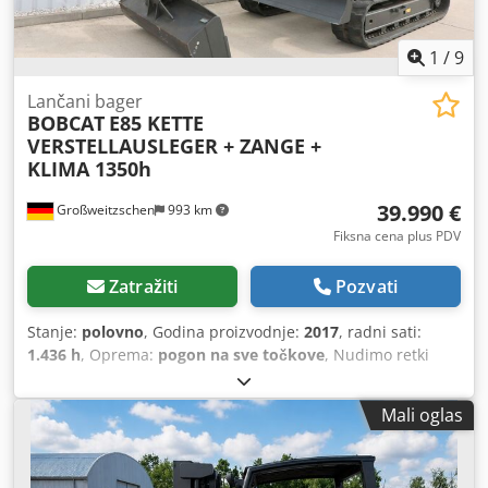
1
/
9
Lančani bager
BOBCAT
E85 KETTE
VERSTELLAUSLEGER + ZANGE +
KLIMA 1350h
39.990 €
Großweitzschen
993 km
Fiksna cena plus PDV
Zatražiti
Pozvati
Stanje:
polovno
, Godina proizvodnje:
2017
, radni sati:
1.436 h
, Oprema:
pogon na sve točkove
, Nudimo retki
model E85, nije korišćen za iznajmljivanje, potiče iz manje
građevinske firme, poseduje klimu. * HIDRAULIČNI
Mali oglas
RUKONAC sa GRIPALJKOM/KLEŠTAMA * Hidraulična grablja
za čišćenje kanala, opciono dostupna, trenutno na
zalihama uz razumnu doplatu. * Potiče iz manje