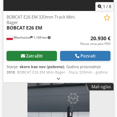
puni slobodni hod, CE sertifikat, unutrašnje ogledalo,
1
/
8
spoljašnje ogledalo, rotirajuće svetlo, brisač stakla.
BOBCAT E26 EM 320mm Track Mini
Bager
BOBCAT
E26 EM
20.930 €
Miechucino
1.169 km
Fiksna cena plus PDV
Zatražiti
Pozvati
Stanje:
skoro kao nov (polovno)
, Godina proizvodnje:
2018
, BOBCAT E26 EM Mini Bager - Staza 320mm - godina
proizvodnje 2018 - 2660 mth Motor Proizvođač motora
Kubota Snaga motora 15.3 (na 2400 rpm) kW Model motora
Mali oglas
D1105-E2B-BCZ-2 Tip goriva: dizel Broj cilindara 3
Displacement 1.123 л Torque 71.2 Nm Hlađenje vode
Dimenzije Ukupna visina 2357 mm Čišćenje tla 532 mm
Širina (min/max u zavisnosti od merača staze) 1398 mm
Širina staze 320 mm Masovno Prizemni pritisak: 33,5 kPa
geostatik pritisak Operativna težina sa zaštitnim okvirom