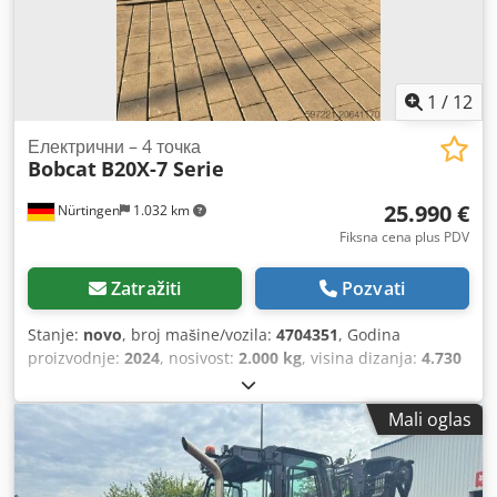
1
/
12
Електрични – 4 точка
Bobcat
B20X-7 Serie
25.990 €
Nürtingen
1.032 km
Fiksna cena plus PDV
Zatražiti
Pozvati
Stanje:
novo
, broj mašine/vozila:
4704351
, Godina
proizvodnje:
2024
, nosivost:
2.000 kg
, visina dizanja:
4.730
mm
, slobodno podizanje:
1.000 mm
, tačka opterećenja:
500 mm
, vrsta goriva:
električni
, tip jarma:
triplex
,
Mali oglas
građevinska visina:
2.230 mm
, dužina viljuške:
1.200 mm
,
тип мотора: Електрични, произвођач: Bobcat Codpoxz
Spwjfx Ag Esrf