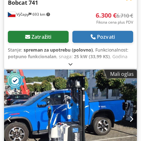
Bobcat
741
6.300 €
Výčapy
693 km
6.710 €
Fiksna cena plus PDV
Zatražiti
Pozvati
Stanje:
spreman za upotrebu (polovno)
, Funkcionalnost:
potpuno funkcionalan
, snaga:
25 kW (33,99 KS)
, Godina
proizvodnje:
1990
, radni sati:
5.700 h
, Bobcat 741 sa Deutz
motorom od 29,5 KS 5700 radnih sati, godina proizvodnje
Mali oglas
oko 1990 Kašika Csdpfx Agsy Skqws Ejrf