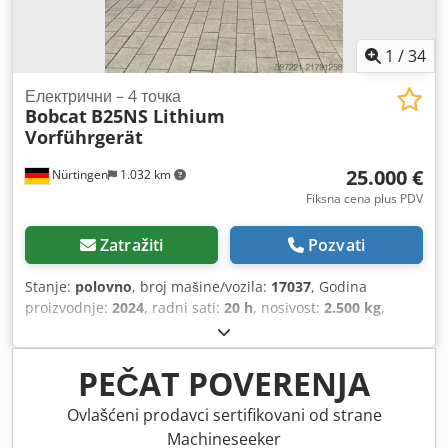
1
/
34
Електрични – 4 точка
Bobcat
B25NS Lithium
Vorführgerät
25.000 €
Nürtingen
1.032 km
Fiksna cena plus PDV
Zatražiti
Pozvati
Stanje:
polovno
, broj mašine/vozila:
17037
, Godina
proizvodnje:
2024
, radni sati:
20 h
, nosivost:
2.500 kg
,
visina dizanja:
4.710 mm
, slobodno podizanje:
1.700 mm
,
tačka opterećenja:
500 mm
, vrsta goriva:
električni
, tip
jarma:
triplex
, građevinska visina:
2.180 mm
, napon
PEČAT POVERENJA
baterije:
48 V
, dužina viljuške:
1.200 mm
, dimenzija
prednje gume:
23X9-10
, dimenzija zadnje gume:
18X7-8
,
Ovlašćeni prodavci sertifikovani od strane
ukupna težina:
3.552 kg
, 5141046 Csdpey Hau Iofx Ag Eerf
Machineseeker