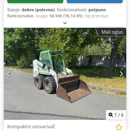
Stanje:
dobro (polovno)
, Funkcionalnost:
potpuno
funkcionalan
, snaga:
56 kW (76,14 KS)
, tip prenosa:
hidrostat
, vrsta goriva:
dizel
, podizna snaga:
2.200 kg/m
,
Godina proizvodnje:
2008
, radni sati:
4.871 h
, Oprema:
Mali oglas
kabina, viljuške za palete
, Teleskopski utovarivač BOBCAT
T2250 Godina proizvodnje: 2008. Prema brojaču: 4.871
radni sat Nosivost: 2,2 tone Visina podizanja: 5 metara
Snaga: 56 kW 2 stepena hidrostatike Visina: samo 198 cm
Širina: samo 190 cm Crjdpfx Aezr En Ieg Ejf - uključujući
viljušku - mehanički brzi priključak - dodatni hidraulični
krug do nosača viljuške - pogon na sva četiri točka - 3
načina upravljanja - upravljanje džoistikom - kamera za
vožnju unazad - kabina sa grejanjem - svetlosni sistem sa
pokazivačima pravca - odmah spreman za upotrebu -
dobre gume - uključujući odobrenje za saobraćaj u
Nizozemskoj Cena prodaje: 21.900,-- neto Moguća je i
povoljna dostava! Uz doplatu, takođe i sa novom lopatom ili
novom radnom platformom!
1
/
6
Kompaktni utovarivač