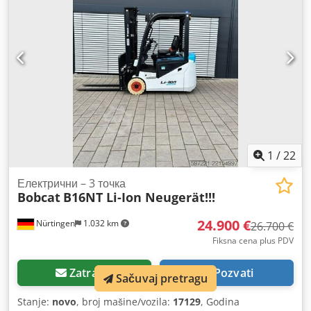
non marking
, ukupna težina:
3.790 kg
, 5174822 Crjdpfx
Aezfd D Ijg Ejf Serijski broj: OBA07-000027 Podaci o bateriji:
51,2V 277Ah
1
/
22
Електрични – 3 точка
Bobcat
B16NT Li-Ion Neugerät!!!
24.900 €
Nürtingen
1.032 km
26.700 €
Fiksna cena plus PDV
Zatražiti
Pozvati
Sačuvaj pretragu
Stanje:
novo
, broj mašine/vozila:
17129
, Godina