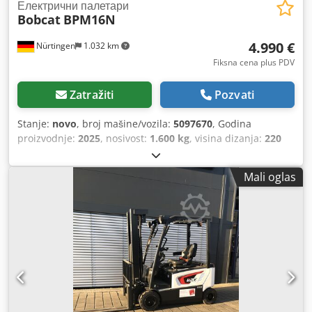
Електрични палетари
Bobcat
BPM16N
4.990 €
Nürtingen
1.032 km
Fiksna cena plus PDV
Zatražiti
Pozvati
Stanje:
novo
, broj mašine/vozila:
5097670
, Godina
proizvodnje:
2025
, nosivost:
1.600 kg
, visina dizanja:
220
mm
, tačka opterećenja:
600 mm
, vrsta goriva:
električni
,
tip jarma:
ostalo
, građevinska visina:
1.300 mm
, napon
Mali oglas
baterije:
25,6 V
, dužina viljuške:
1.150 mm
, ukupna težina:
400 kg
, 5097670 Crodpjytldgsfx Ag Esf Serijski broj:
OBWN3-0000 Podaci o bateriji: 25,6V 150Ah