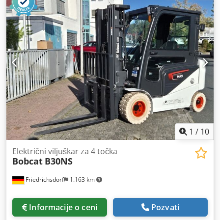
dužina:
1.710 mm
, tip pogona:
Elektro
, radna širina:
800
mm
, Visokopodizni viljuškar Težište tereta: 600 Širina
viljuški: 180 mm Debljina viljuški: 60 mm Tip stuba: Duplex
Stanje: Nov uređaj Cedpfx Ajy Uz Sqsg Ejrf Tehničko stanje:
Novo Prednje gume, tip: Poliuretan Prednje gume, stanje:
80 - 100% Zadnje gume, tip: Poliuretan Zadnje gume,
stanje: 80 - 100% Baterija - napon: 24V Baterija - kapacitet:
60Ah Tip baterije: Litijum-jonska Godina proizvodnje
baterije: 2026 Stanje baterije: 80 - 100% CE sertifikat,
Litijum-jonska baterija bez održavanja 24 V
1
/
10
Električni viljuškar za 4 točka
Bobcat
B30NS
Friedrichsdorf
1.163 km
Informacije o ceni
Pozvati