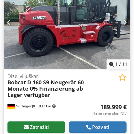
1
/
11
Dizel viljuškari
Bobcat
D 160 S9 Neugerät 60
Monate 0% Finanzierung ab
Lager verfügbar
189.999 €
Nürtingen
1.032 km
Fiksna cena plus PDV
Zatražiti
Pozvati