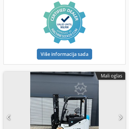
Serijski broj: FBA47-4880-01823 Podaci o bateriji: 48V,
600Ah, litijumska.
Više informacija sada
Mali oglas