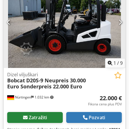
građevinske firme. * Nemačka verzija. * Samo 1350 radnih
sati. * Gumene gusenice. * Veliki servis planiran za 2025.
kod BOBCAT-a. * Dizel motor od 44 kW, proizvođač Yanmar.
* Priključci za dodatne alate. * Sistem za brzu zamenu
alata. * Dodatna svetla. * U odličnom stanju. Cedpfx Aszr
Avvog Eerf ----Mi smo ovlašćeni servis za automobile i
građevinsku mehanizaciju. Nudimo neobavezujuću
ponudu za mašine, mogućnost finansiranja, otkupa starih
vozila i lizinga svih vrsta vozila.----
1
/
9
Dizel viljuškari
Bobcat
D20S-9 Neupreis 30.000
Euro Sonderpreis 22.000 Euro
22.000 €
Nürtingen
1.032 km
Fiksna cena plus PDV
Zatražiti
Pozvati