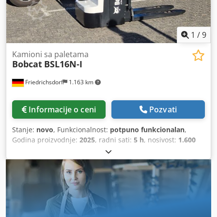
1
/
9
Kamioni sa paletama
Bobcat
BSL16N-I
Friedrichsdorf
1.163 km
Informacije o ceni
Pozvati
Stanje:
novo
, Funkcionalnost:
potpuno funkcionalan
,
Godina proizvodnje:
2025
, radni sati:
5 h
, nosivost:
1.600
kg
, visina dizanja:
4.620 mm
, slobodno podizanje:
1.520
mm
, vrsta goriva:
električni
, tip jarma:
triplex
, građevinska
visina:
2.108 mm
, dužina viljuške:
1.150 mm
, prazna masa
vozila:
1.340 kg
, ukupna dužina:
1.964 mm
, tip pogona:
Elektro
, radna širina:
820 mm
, Kamioni za viljuškarstvo
Težište opterećenja: 600 Širina viljuške: 560 mm Tip
jarbola: Triplex Stanje: Novi uređaj Stanje Tehnički: Novi