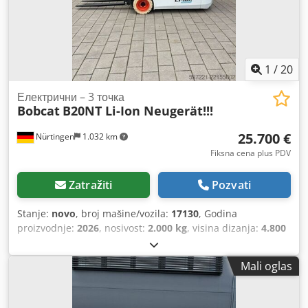
1
/
20
Електрични – 3 точка
Bobcat
B20NT Li-Ion Neugerät!!!
25.700 €
Nürtingen
1.032 km
Fiksna cena plus PDV
Zatražiti
Pozvati
Stanje:
novo
, broj mašine/vozila:
17130
, Godina
proizvodnje:
2026
, nosivost:
2.000 kg
, visina dizanja:
4.800
mm
, slobodno podizanje:
1.484 mm
, tačka opterećenja:
500 mm
, vrsta goriva:
električni
, tip jarma:
triplex
,
Mali oglas
građevinska visina:
2.215 mm
, napon baterije:
51,2 V
,
dužina viljuške:
1.200 mm
, dimenzija prednje gume:
200/50-10 non-marking
, dimenzija zadnje gume:
16x6-8