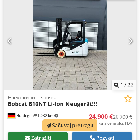
dužina viljuške:
1.200 mm
, dimenzija prednje gume:
200/50-10 non-marking
, dimenzija zadnje gume:
16x6-8
non marking
, ukupna težina:
3.790 kg
, 5174822 Serijski
broj: OBA07-000027 Crsdpfxezfd D Ij Ab Sjf Podaci o
bateriji: 51,2V 277Ah
1
/
22
Електрични – 3 точка
Bobcat
B16NT Li-Ion Neugerät!!!
24.900 €
Nürtingen
1.032 km
26.700 €
Fiksna cena plus PDV
Sačuvaj pretragu
Zatražiti
Pozvati