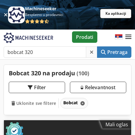
Machineseeker
Ka aplikaciji
Besplatno u prodavnici
Prodati
Pretraga
Bobcat 320 na prodaju
(100)
Filter
Relevantnost
Bobcat
Uklonite sve filtere
Mali oglas