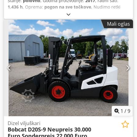
Stanje:
polovno
, Godina proizvodnje:
2017
, radni sati:
1.436 h
, Oprema:
pogon na sve točkove
, Nudimo retki
model E85, nije korišćen za iznajmljivanje, potiče iz manje
građevinske firme, poseduje klimu. * HIDRAULIČNI
Mali oglas
RUKONAC sa GRIPALJKOM/KLEŠTAMA * Hidraulična grablja
za čišćenje kanala, opciono dostupna, trenutno na
zalihama uz razumnu doplatu. * Potiče iz manje
građevinske firme. * Nemačka verzija. * Samo 1350 radnih
sati. * Gumene gusenice. * Veliki servis planiran za 2025.
kod BOBCAT-a. * Dizel motor od 44 kW, proizvođač Yanmar.
* Priključci za dodatne alate. * Sistem za brzu zamenu
alata. * Dodatna svetla. * U odličnom stanju. Csdpfx Aezr
Avveb Ssrf ----Mi smo ovlašćeni servis za automobile i
građevinsku mehanizaciju. Nudimo neobavezujuću
ponudu za mašine, mogućnost finansiranja, otkupa starih
vozila i lizinga svih vrsta vozila.----
1
/
9
Dizel viljuškari
Bobcat
D20S-9 Neupreis 30.000
Euro Sonderpreis 22.000 Euro