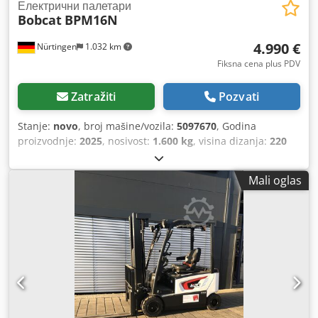
Електрични палетари
Bobcat
BPM16N
4.990 €
Nürtingen
1.032 km
Fiksna cena plus PDV
Zatražiti
Pozvati
Stanje:
novo
, broj mašine/vozila:
5097670
, Godina
proizvodnje:
2025
, nosivost:
1.600 kg
, visina dizanja:
220
mm
, tačka opterećenja:
600 mm
, vrsta goriva:
električni
,
tip jarma:
ostalo
, građevinska visina:
1.300 mm
, napon
Mali oglas
baterije:
25,6 V
, dužina viljuške:
1.150 mm
, ukupna težina:
400 kg
, 5097670 Serijski broj: OBWN3-0000 Cedpfsytldgex
Ab Sjrf Podaci o bateriji: 25,6V 150Ah