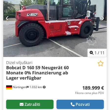
1
/
11
Dizel viljuškari
Bobcat
D 160 S9 Neugerät 60
Monate 0% Finanzierung ab
Lager verfügbar
189.999 €
Nürtingen
1.032 km
Fiksna cena plus PDV
Zatražiti
Pozvati