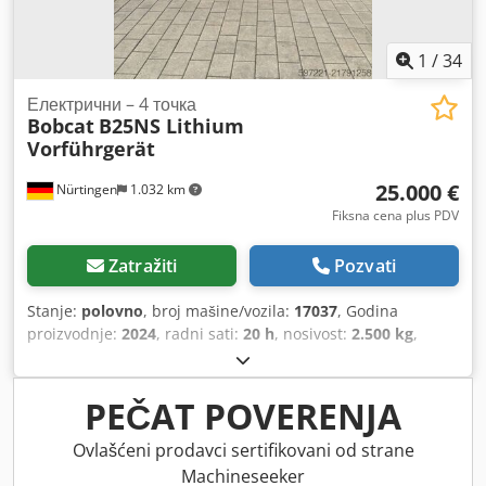
1
/
34
Електрични – 4 точка
Bobcat
B25NS Lithium
Vorführgerät
25.000 €
Nürtingen
1.032 km
Fiksna cena plus PDV
Zatražiti
Pozvati
Stanje:
polovno
, broj mašine/vozila:
17037
, Godina
proizvodnje:
2024
, radni sati:
20 h
, nosivost:
2.500 kg
,
visina dizanja:
4.710 mm
, slobodno podizanje:
1.700 mm
,
tačka opterećenja:
500 mm
, vrsta goriva:
električni
, tip
jarma:
triplex
, građevinska visina:
2.180 mm
, napon
PEČAT POVERENJA
baterije:
48 V
, dužina viljuške:
1.200 mm
, dimenzija
prednje gume:
23X9-10
, dimenzija zadnje gume:
18X7-8
,
Ovlašćeni prodavci sertifikovani od strane
ukupna težina:
3.552 kg
, 5141046 Csdey Hau Iopfx Ab Ssrf
Machineseeker