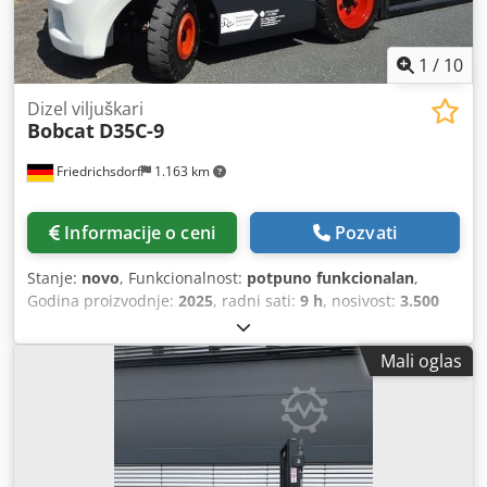
1
/
10
Dizel viljuškari
Bobcat
D35C-9
Friedrichsdorf
1.163 km
Informacije o ceni
Pozvati
Stanje:
novo
, Funkcionalnost:
potpuno funkcionalan
,
Godina proizvodnje:
2025
, radni sati:
9 h
, nosivost:
3.500
kg
, visina dizanja:
4.380 mm
, slobodno podizanje:
1.300
mm
, vrsta goriva:
dizel
, tip jarma:
triplex
, građevinska
Mali oglas
visina:
2.180 mm
, snaga:
45 kW (61,18 KS)
, širina nosivog
rama viljuškara:
1.190 mm
, dužina viljuške:
1.200 mm
,
prazna masa vozila:
4.850 kg
, ukupna dužina:
2.779 mm
,
tip pogona:
Diesel
, radna širina:
1.290 mm
, Dizelski viličar
Centar opterećenja: 500 ISO klasa: ISO klasa 3 = 2.500 -
4.999 kg Tip jarbola: Triplex Menjač: Hidrostatski Klasa