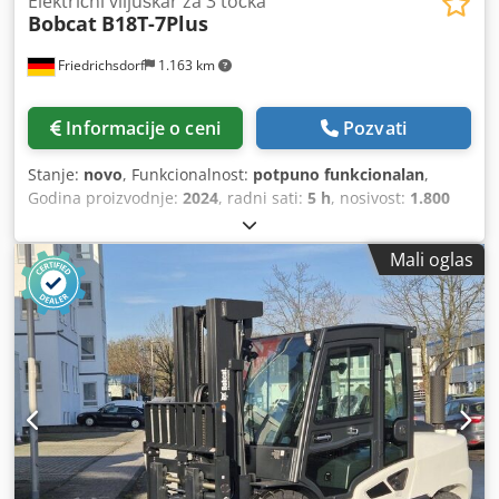
Električni viljuškar za 3 točka
Bobcat
B18T-7Plus
Friedrichsdorf
1.163 km
Informacije o ceni
Pozvati
Stanje:
novo
, Funkcionalnost:
potpuno funkcionalan
,
Godina proizvodnje:
2024
, radni sati:
5 h
, nosivost:
1.800
kg
, visina dizanja:
4.750 mm
, slobodno podizanje:
1.540
mm
, vrsta goriva:
električni
, tip jarma:
triplex
, građevinska
Mali oglas
visina:
2.130 mm
, snaga:
6 kW (8,16 KS)
, širina nosivog
rama viljuškara:
902 mm
, dužina viljuške:
1.200 mm
,
prazna masa vozila:
3.250 kg
, ukupna dužina:
1.991 mm
,
tip pogona:
Elektro
, radna širina:
1.090 mm
, Električni 3
točka viljuškar Težište opterećenja: 500 Širina viljuške: 100
mm Debljina viljuške: 35 mm ISO klasa: ISO klasa 2 = 1.000
- 2.500 kg Tip jarbola: Triplex Brzina. Klasa: 15 Stanje: Novi
uređaj Stanje Tehnički: Novi Tip prednje gume:
Superelastik Veličina prednjih guma: 18x7-8 Stanje
prednjih guma: Novo Zadnje gume Tip: Superelastik