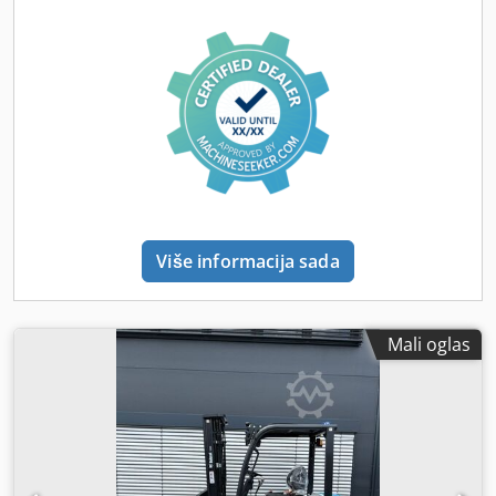
Serijski broj: FBA47-4880-01823 Podaci o bateriji: 48V,
600Ah, litijumska.
Više informacija sada
Mali oglas