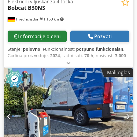
Električni viljuškar za 4 točka
Bobcat
B30NS
Friedrichsdorf
1.163 km
Informacije o ceni
Pozvati
Stanje:
polovno
, Funkcionalnost:
potpuno funkcionalan
,
Godina proizvodnje:
2024
, radni sati:
70 h
, nosivost:
3.000
kg
, visina dizanja:
4.710 mm
, slobodno podizanje:
1.475
mm
, vrsta goriva:
električni
, tip jarma:
triplex
, građevinska
Mali oglas
visina:
2.145 mm
, snaga:
16 kW (21,75 KS)
, širina nosivog
rama viljuškara:
1.116 mm
, dužina viljuške:
1.200 mm
,
prazna masa vozila:
4.850 kg
, ukupna dužina:
2.520 mm
,
tip pogona:
Elektro
, radna širina:
1.244 mm
, Elektro
viljuškar sa 4 točka Težište tereta: 500 Širina viljuške: 122
mm Debljina viljuške: 45 mm ISO klasa: ISO klasa 3 = 2.500
- 4.999 kg Tip jarbola: Triplex Klasa brzine: 15 Stanje: kao
novo Tehničko stanje: veoma dobro Prednje gume tip:
superelastične Prednje gume dimenzije: 23x10-12 Prednje
gume stanje: 80 - 100% Zadnje gume tip: superelastične