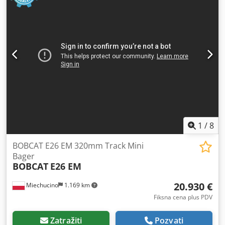
1
/
8
BOBCAT E26 EM 320mm Track Mini
Bager
BOBCAT
E26 EM
20.930 €
Miechucino
1.169 km
Fiksna cena plus PDV
Zatražiti
Pozvati