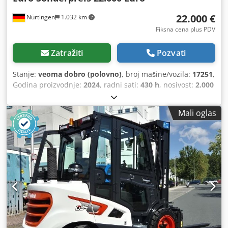
22.000 €
Nürtingen
1.032 km
Fiksna cena plus PDV
Zatražiti
Pozvati
Stanje:
veoma dobro (polovno)
, broj mašine/vozila:
17251
,
Godina proizvodnje:
2024
, radni sati:
430 h
, nosivost:
2.000
kg
, visina dizanja:
4.730 mm
, slobodno podizanje:
1.470
mm
, tačka opterećenja:
500 mm
, vrsta goriva:
dizel
, tip
Mali oglas
jarma:
triplex
, građevinska visina:
2.190 mm
, dužina
viljuške:
1.050 mm
, dimenzija prednje gume:
7.00-15 5.50
,
dimenzija zadnje gume:
6.50-10
, ukupna težina:
4.053 kg
,
5215420 Cedpfxezr Db He Ab Ssrf Serijski broj: FDA2A-
5052-00236