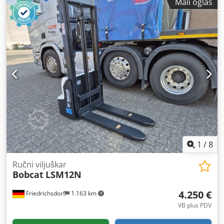
Mali oglas
visina:
2.008 mm
, dužina viljuške:
1.150 mm
, prazna masa
vozila:
1.340 kg
, ukupna dužina:
1.964 mm
, tip pogona:
Elektro
, radna širina:
820 mm
, Kamioni za viljuškarstvo
Težište opterećenja: 600 Širina viljuške: 560 mm Tip
jarbola: Triplex Stanje: Novi uređaj Stanje Tehnički: Novi
Prednje gume Tip: Poliuretan Prednje gume stanje: 80 -
100% Zadnje gume Tip: Poliuretan Stanje zadnjih guma: 80
- 100% Baterija Volt: 24V Csdpfx Aswzpc Dob Sjrf Baterija
Ah: 300Ah Tip baterije: PzS Baterija Godina proizvodnje:
2024 Stanje baterije: 80 - 100% Puna besplatan lift, CE
sertifikat, Akuamatics za baterijske ćelije
1
/
8
Ručni viljuškar
Bobcat
LSM12N
4.250 €
Friedrichsdorf
1.163 km
VB plus PDV