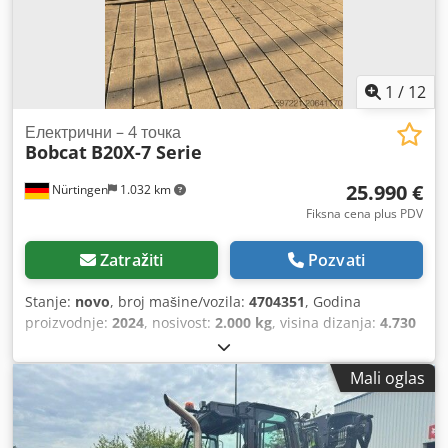
1
/
12
Електрични – 4 точка
Bobcat
B20X-7 Serie
25.990 €
Nürtingen
1.032 km
Fiksna cena plus PDV
Zatražiti
Pozvati
Stanje:
novo
, broj mašine/vozila:
4704351
, Godina
proizvodnje:
2024
, nosivost:
2.000 kg
, visina dizanja:
4.730
mm
, slobodno podizanje:
1.000 mm
, tačka opterećenja:
500 mm
, vrsta goriva:
električni
, tip jarma:
triplex
,
Mali oglas
građevinska visina:
2.230 mm
, dužina viljuške:
1.200 mm
,
тип мотора: Електрични, произвођач: Bobcat Csdexz
Spwepfx Ab Sjrf