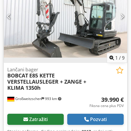
Tehničko stanje: Novo Prednje gume, tip: Vulkollan Stanje
prednjih guma: 80 - 100% Zadnje gume, tip: Vulkollan
Stanje zadnjih guma: 60 - 80% Napon baterije: 24V
Kapacitet baterije: 20Ah Tip baterije: Litijum-jonska Godina
proizvodnje baterije: 2024 Stanje baterije: 80 - 100% CE
sertifikat, Litijum-jonska baterija, ne zahteva održavanje,
24 V
1
/
9
Lančani bager
BOBCAT
E85 KETTE
VERSTELLAUSLEGER + ZANGE +
KLIMA 1350h
39.990 €
Großweitzschen
993 km
Fiksna cena plus PDV
Zatražiti
Pozvati