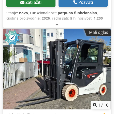
Zatražiti
Pozvati
Stanje:
novo
, Funkcionalnost:
potpuno funkcionalan
,
Godina proizvodnje:
2026
, radni sati:
5 h
, nosivost:
1.200
kg
, visina dizanja:
3.200 mm
, vrsta goriva:
električni
, tip
jarma:
dupleks
, građevinska visina:
2.150 mm
, dužina
Mali oglas
viljuške:
1.150 mm
, prazna masa vozila:
585 kg
, ukupna
dužina:
1.710 mm
, tip pogona:
Elektro
, radna širina:
800
mm
, Visokopodizni viljuškar Težište tereta: 600 Širina
viljuški: 180 mm Debljina viljuški: 60 mm Tip stuba: Duplex
Stanje: Nov uređaj Tehničko stanje: Novo Prednje gume,
tip: Poliuretan Prednje gume, stanje: 80 - 100% Zadnje
gume, tip: Poliuretan Zadnje gume, stanje: 80 - 100%
Baterija - napon: 24V Cjdpfx Aboy Uz Sqj Sorf Baterija -
kapacitet: 60Ah Tip baterije: Litijum-jonska Godina
proizvodnje baterije: 2026 Stanje baterije: 80 - 100% CE
sertifikat, Litijum-jonska baterija bez održavanja 24 V
1
/
10