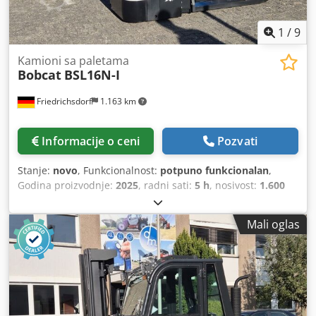
1
/
9
Kamioni sa paletama
Bobcat
BSL16N-I
Friedrichsdorf
1.163 km
Informacije o ceni
Pozvati
Stanje:
novo
, Funkcionalnost:
potpuno funkcionalan
,
Godina proizvodnje:
2025
, radni sati:
5 h
, nosivost:
1.600
kg
, visina dizanja:
4.620 mm
, slobodno podizanje:
1.520
mm
, vrsta goriva:
električni
, tip jarma:
triplex
, građevinska
Mali oglas
visina:
2.108 mm
, dužina viljuške:
1.150 mm
, prazna masa
vozila:
1.340 kg
, ukupna dužina:
1.964 mm
, tip pogona:
Elektro
, radna širina:
820 mm
, Kamioni za viljuškarstvo
Težište opterećenja: 600 Širina viljuške: 560 mm Csdpfjwi
Acgjx Ab Ssrf Tip jarbola: Triplex Stanje: Novi uređaj Stanje
Tehnički: Novi Prednje gume Tip: Poliuretan Prednje gume