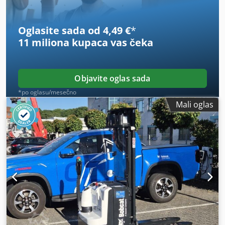
Oglasite sada od 4,49 €
*
11 miliona kupaca
vas čeka
Objavite oglas sada
*po oglasu/mesečno
Mali oglas