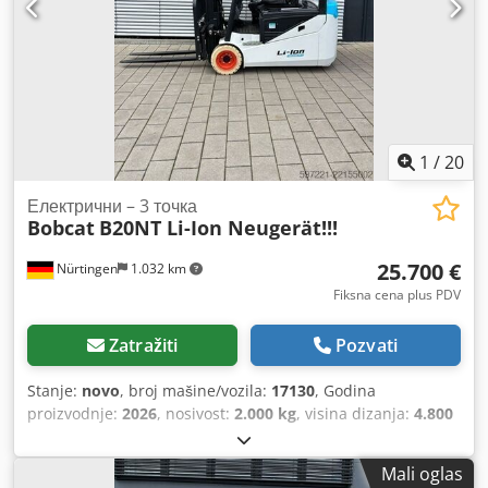
1
/
20
Електрични – 3 точка
Bobcat
B20NT Li-Ion Neugerät!!!
25.700 €
Nürtingen
1.032 km
Fiksna cena plus PDV
Zatražiti
Pozvati
Stanje:
novo
, broj mašine/vozila:
17130
, Godina
proizvodnje:
2026
, nosivost:
2.000 kg
, visina dizanja:
4.800
mm
, slobodno podizanje:
1.484 mm
, tačka opterećenja:
500 mm
, vrsta goriva:
električni
, tip jarma:
triplex
,
Mali oglas
građevinska visina:
2.215 mm
, napon baterije:
51,2 V
,