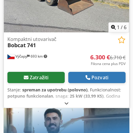
pokazivačima pravca - odmah spreman za upotrebu -
dobre gume - uključujući odobrenje za saobraćaj u
Nizozemskoj Cena prodaje: 21.900,-- neto Moguća je i
povoljna dostava! Uz doplatu, takođe i sa novom lopatom ili
novom radnom platformom!
1
/
6
Kompaktni utovarivač
Bobcat
741
6.300 €
Výčapy
693 km
6.710 €
Fiksna cena plus PDV
Zatražiti
Pozvati
Stanje:
spreman za upotrebu (polovno)
, Funkcionalnost:
potpuno funkcionalan
, snaga:
25 kW (33,99 KS)
, Godina
proizvodnje:
1990
, radni sati:
5.700 h
, Bobcat 741 sa Deutz
motorom od 29,5 KS Credpfx Abjy Skqwe Sjf 5700 radnih
sati, godina proizvodnje oko 1990 Kašika