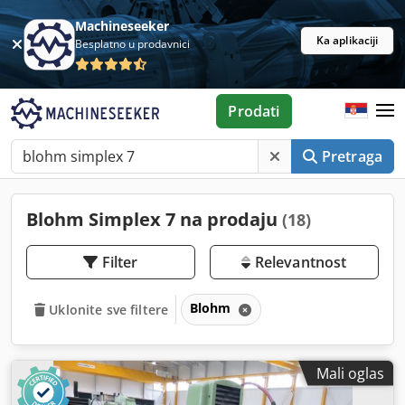
Machineseeker
Ka aplikaciji
Besplatno u prodavnici
Prodati
Pretraga
Blohm Simplex 7 na prodaju
(18)
Filter
Relevantnost
Blohm
Uklonite sve filtere
Mali oglas