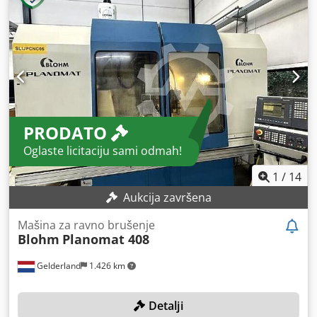
859mm/300mm, obrtaji vretena za brušenje: 2800o/min,
spoljašnji prečnik brusnog točka min./max.:
400mm/165mm, prečnik otvora za 400mm: 127mm.
Dimenzije mašine X/Y: cca. 1100mm/1100mm, težina: cca.
3100kg. Dokumentacija dostupna. Moguć pregled na licu
mesta. Codpfxjx Tul Uo Anvoha
PRODATO
Oglaste licitaciju sami odmah!
1
/
14
Aukcija završena
Mašina za ravno brušenje
Blohm
Planomat 408
Gelderland
1.426 km
Detalji