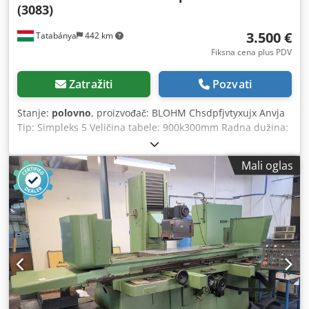
(3083)
3.500 €
Tatabánya
442 km
Fiksna cena plus PDV
Zatražiti
Pozvati
Stanje:
polovno
, proizvođač: BLOHM Chsdpfjvtyxujx Anvja
Tip: Simpleks 5 Veličina tabele: 900k300mm Radna dužina:
600k300mm Bez magnetnog stola!
Mali oglas