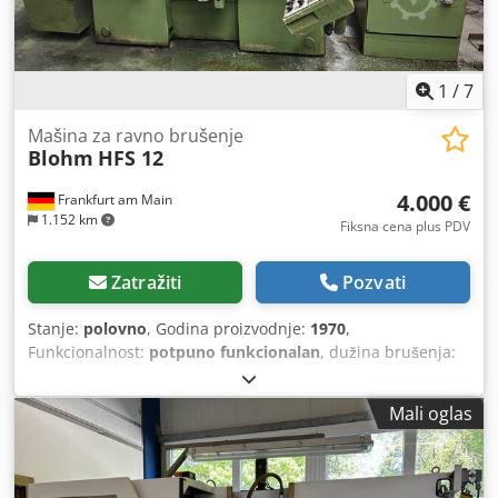
1
/
7
Mašina za ravno brušenje
Blohm
HFS 12
4.000 €
Frankfurt am Main
1.152 km
Fiksna cena plus PDV
Zatražiti
Pozvati
Stanje:
polovno
, Godina proizvodnje:
1970
,
Funkcionalnost:
potpuno funkcionalan
, dužina brušenja:
1.800 mm
, širina brušenja:
400 mm
, dužina stola:
1.350
mm
, širina stola:
350 mm
, !!!PRODAJA NA LOKACIJI D-74219
Mali oglas
MÖCKMÜHL Chsdpfx Anezamf Esvja Ravna brusilica
BLOHM HFS 12 Godina proizvodnje: 1970 Dužina brušenja:
1800 mm Širina brušenja: 400 mm Dimenzije magnetnog
stegača: 1.350x350 mm Oprema: KSS rashladni uređaj