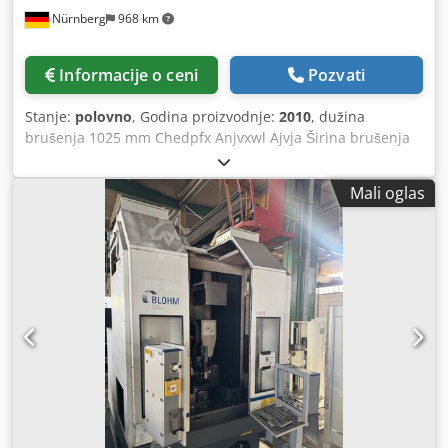
Nürnberg
968 km
Informacije o ceni
Pozvati
Stanje:
polovno
, Godina proizvodnje:
2010
, dužina
brušenja 1025 mm Chedpfx Anjvxwl Ajvja Širina brušenja
520 mm SINUMERIK 840 D sistem upravljanja Držač za alat
HSK-A 63 A - Osa ° radni predmet težina 30 kg Udaljenost
Mali oglas
brušenje vretena - sto min./maks. 473.5 - 1023.5 mm Ks-
osa 520 mm, I-osa 550 mm Z-osa 1000 mm, V-osa 166 mm,
Feed Ks-osa 4 - 6.000 mm / min Feed I-osa 4 - 4.000
mm/min Feed Z-osa 30 - 25.000 mm / min. Dimenzije stola
1.400 k 874 mm Brzine vretena za brušenje beskonačno
promenljive 0 - 12.000 o / min Pogonska snaga - brušenje
motora 35,00 kW Prečnik brusnog točka min. / maks. 100 /
300 Širina brusnog točila 60 mm Ukupna potreba za
napajanje 100.00 kV Težina mašine cca. 11.00 t Dimenzije
cca. 8.60 k 7.25 k H3.80 m Mašina za brušenje profila u 5-
osnom dizajnu, sa SIEMENS SIN840D, Double podelna
glava (BC-osa), V-osa (rashladne tečnosti mlaznice) EROVA