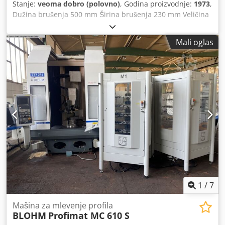
Stanje:
veoma dobro (polovno)
, Godina proizvodnje:
1973
,
Dužina brušenja 500 mm Širina brušenja 230 mm Veličina
stola 760 k 200 mm Automatska isporuka Magnetni disk
Sistem filtera Cjdpfjwn Tdxox Anvjha
Mali oglas
1
/
7
Mašina za mlevenje profila
BLOHM
Profimat MC 610 S