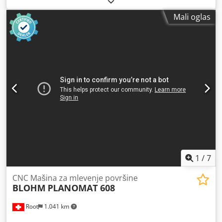
brušenja:
300 mm
, prečnik brusnog točka:
300 mm
,
Mali oglas
rastojanje od stola do centra vretena:
575 mm
, širina
brusnog točka:
50 mm
, ukupna težina:
3.000 kg
, potrebna
visina:
2.300 mm
, zahtev za prostor dužina:
2.960 mm
,
potrebna širina prostora:
3.200 mm
, polovna ravna
brusilica Veoma očuvano stanje Codpfx Aoy Ry Dqsnvjha
1
/
7
CNC Mašina za mlevenje površine
BLOHM
PLANOMAT 608
Root
1.041 km