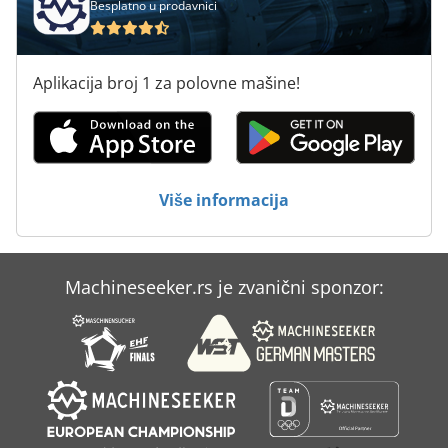
Besplatno u prodavnici
Mašina Za Štampanje
Mašina Za Štampanje Novina
Aplikacija broj 1 za polovne mašine!
Modul
Planeta
R 706
Više informacija
Rehm Rp 462
Schlebach Dsm 1000
Machineseeker.rs je zvanični sponzor:
Simplex
Video