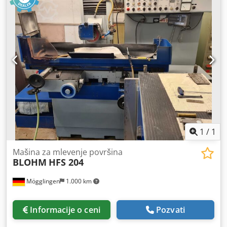
točka: 400 mm Širina brusnog točka: 80 mm Težina
mašine: cca 4,5 t Dimenzije (d x š x v): cca 3200 x 2300 x
2200 mm Opremljena trakastim filter uređajem
1
/
1
Mašina za mlevenje površina
BLOHM
HFS 204
Mögglingen
1.000 km
Informacije o ceni
Pozvati