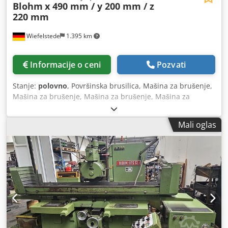
brusilica model PLANOMAT 616 / SIEMENS 840 D godina
Blohm
x 490 mm / y 200 mm / z
2000. Serijski broj 14 617k _____ Brušenje ...
220 mm
Wiefelstede
1.395 km
Informacije o ceni
Pozvati
Stanje:
polovno
, Površinska brusilica, Mašina za brušenje,
Mašina za brušenje, Mašina za brušenje, Mašina za
brušenje, Mašina za brušenje, Mašina za brušenje -
Proizvođač: Blohm, Površinska brusilica-Horizontalna -
Mali oglas
Veličina stola: 770 k 140 mm, okretni -Putovanja: k 490 mm
/ i 200 mm / z 220 mm -Dimenzije: 1030/870 / H1510 mm, -
Ukupna težina: 403 kg Chodjt N Adbjpfx Anvja