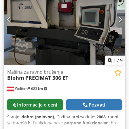
Razni brusni točkovi Mašina je u funkciji i može se bilo
kada pogledati pod naponom.
1
/
9
Mašina za ravno brušenje
Blohm
PRECIMAT 306 ET
Wolfern
683 km
Informacije o ceni
Pozvati
Stanje:
dobro (polovno)
, Godina proizvodnje:
2008
, radni
sati:
4.198 h
, Funkcionalnost:
potpuno funkcionalan
, broj
mašine/vozila:
5070-0016
, dužina brušenja:
600 mm
, širina