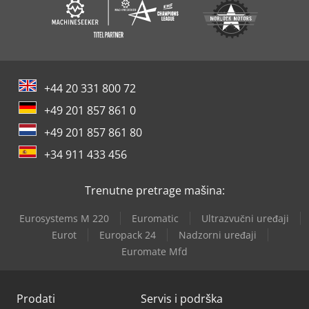
+44 20 331 800 72
+49 201 857 861 0
+49 201 857 861 80
+34 911 433 456
Trenutne pretrage mašina:
Eurosystems M 220
Euromatic
Ultrazvučni uređaji
Eurot
Europack 24
Nadzorni uređaji
Euromate Mfd
Prodati
Servis i podrška