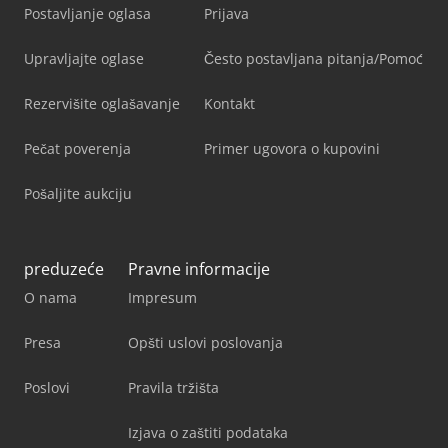
Postavljanje oglasa
Prijava
Upravljajte oglase
Često postavljana pitanja/Pomoć
Rezervišite oglašavanje
Kontakt
Pečat poverenja
Primer ugovora o kupovini
Pošaljite aukciju
preduzeće
Pravne informacije
O nama
Impresum
Presa
Opšti uslovi poslovanja
Poslovi
Pravila tržišta
Izjava o zaštiti podataka