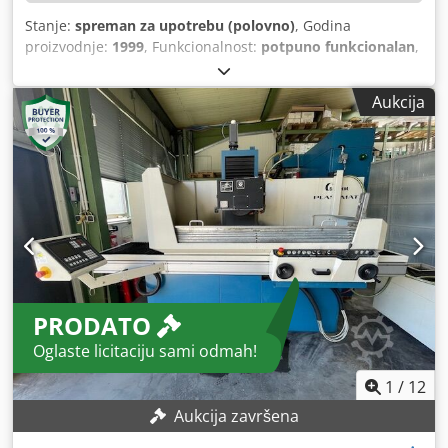
Stanje:
spreman za upotrebu (polovno)
, Godina
proizvodnje:
1999
, Funkcionalnost:
potpuno funkcionalan
,
broj mašine/vozila:
14556
, prečnik brusnog točka:
400 mm
,
udaljenost pomeranja ose X:
900 mm
, Y osa hod:
550 mm
,
Aukcija
radni hod Z-ose:
360 mm
, brzina obrtanja brusnog
vretena:
3.400 o/min
, TEHNIČKI DETALJI Hod X ose: 900
mm Hod Y ose: 550 mm Hod Z ose: 360 mm Širina stola:
790 mm Dubina stola: 380 mm Maks. prečnik brusnog
točka: 400 mm Maks. broj obrtaja glavnog vretena: 3.400
o/min OPREMA CE oznaka Dokumentacija Chjdsyuamxepfx
Anvea
PRODATO
Oglaste licitaciju sami odmah!
1
/
12
Aukcija završena