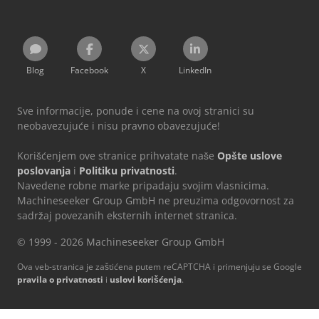
Blog
Facebook
X
LinkedIn
Sve informacije, ponude i cene na ovoj stranici su
neobavezujuće i nisu pravno obavezujuće!
Korišćenjem ove stranice prihvatate naše
Opšte uslove
poslovanja
i
Politiku privatnosti
.
Navedene robne marke pripadaju svojim vlasnicima.
Machineseeker Group GmbH ne preuzima odgovornost za
sadržaj povezanih eksternih internet stranica.
© 1999 - 2026 Machineseeker Group GmbH
Ova veb-stranica je zaštićena putem reCAPTCHA i primenjuju se Google
pravila o privatnosti
i
uslovi korišćenja
.