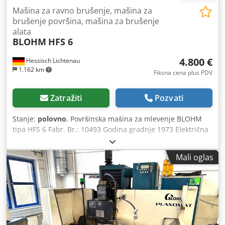
Mašina za ravno brušenje, mašina za
brušenje površina, mašina za brušenje
alata
BLOHM
HFS 6
4.800 €
Hessisch Lichtenau
1.162 km
Fiksna cena plus PDV
Zatražiti
Pozvati
Stanje:
polovno
, Površinska mašina za mlevenje BLOHM
tipa HFS 6 Fabr. Br.: 10493 Godina gradnje 1973 Električna
magnetna ploča za stezanje 600 x 300 mm Dužina
mlevenja 600 mm Širina mlevenja 400 mm Stono
Mali oglas
longitudinalno kretanje max. 650 mm Poprečno kretanje
350 mm Centar za vreteno na daljinu - površina stola max.
600 mm Udaljenost od vretenastog centra do magnetne
ploče max. 517 mm Stegnuta površinska tabela 1020 x 300
mm Mleveni točak prečnika 300 mm Širina brušenog točka
50 mm Brušeni točak bore 76 mm Tabela longitudinalna
hrana 2-30 m/min beskonačno promenljiva Stoni poprečni