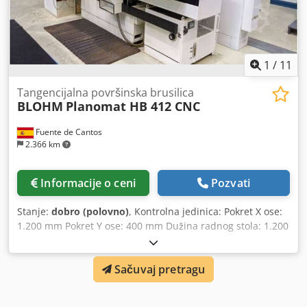
1
/
11
Tangencijalna površinska brusilica
BLOHM
Planomat HB 412 CNC
Fuente de Cantos
2.366 km
Informacije o ceni
Pozvati
Stanje:
dobro (polovno)
, Kontrolna jedinica: Pokret X ose:
1.200 mm Pokret Y ose: 400 mm Dužina radnog stola: 1.200
mm Širina radnog stola: 350 mm Glavna elektronska veza:
380 V Codpfx Anogq I Nmsvoha Ukupan zahtev za
Sačuvaj pretragu
napajanje: 24 kVA Unutrašnje hlađenje: da. Širina: 4.500
mm Dubina: 2.000 mm Visina: 2.200 mm Težina: 4.500 kg