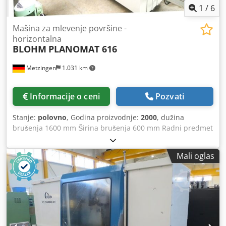
1
/
6
Mašina za mlevenje površine -
horizontalna
BLOHM
PLANOMAT 616
Metzingen
1.031 km
Informacije o ceni
Pozvati
Stanje:
polovno
, Godina proizvodnje:
2000
, dužina
brušenja 1600 mm Širina brušenja 600 mm Radni predmet
Visina 500 mm Ukupna potreba za snagom 50 kV A N G E B
O T Možemo vam pružiti neobavezujuće informacije iz
Mali oglas
skladišta, greške i prethodne prodaje Sva prava zadržana,
ponuda : B L O H M CNC – kontrolisana precizna mašina za
brušenje površina Tip PLANOMAT 616 sa SIEMENS –
Control 840 D Godina proizvodnje 2000 Fabrika – br. 14 67k
_____ _____ Površina brušenja 1.600 k 600 mm (!) Veličina
stola 2.000 k 600 Radna visina pod brusnim točkom cca.
150-500 mm Maks. uzdužno kretanje stola Ks 1.700 mm