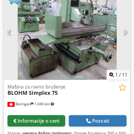
1
/
11
Mašina za ravno brušenje
BLOHM
Simplex 75
Beringen
1.046 km
Informacije o ceni
Pozvati
Stanje:
veoma dobro (polovno)
, Opseg brušenja 700 x 550