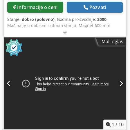
Informacije o ceni
Pozvati
Stanje:
dobro (polovno)
, Godina proizvodnje:
2000
,
Mašina je u dobrom radnom stanju. Magnet 600 mm
Chjdpfsrh Ipaox Anvoa
Mali oglas
1
/
10