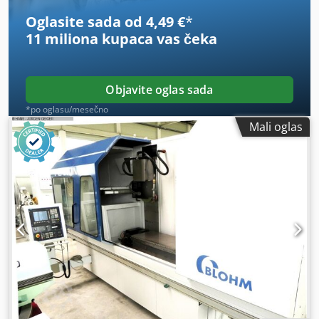
Oglasite sada od 4,49 €
*
11 miliona kupaca
vas čeka
Objavite oglas sada
*po oglasu/mesečno
Mali oglas