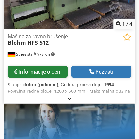
1
/
4
Mašina za ravno brušenje
Blohm
HFS 512
Striegistal
978 km
Informacije o ceni
Pozvati
Stanje:
dobro (polovno)
, Godina proizvodnje:
1994
, -
Površina radne ploče: 1200 x 500 mm - Maksimalna dužina
brušenja: 1200 mm - Maksimalna širina brušenja: 500 mm
Chodpfx Anszl Tmfsvsa