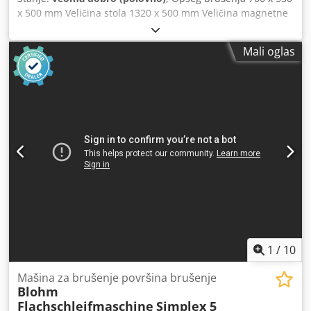
x 500 mm Veličina stola 1320 x 500 mm Veličina magnetne
ploče 700 x 500 mm Chedszhl Rnepfx Anvja Dimenzije
brusnog točka (prečnik x širina x otvor) 400 x 80 x 127 mm
Mali oglas
Brzina rotacije brusnog točka 1400 / 2800 o/min Razni
pribor MARCELS MASCHINEN AG
1
/
10
Mašina za brušenje površina brušenje
Blohm
Flachschleifmaschine
Simplex 5