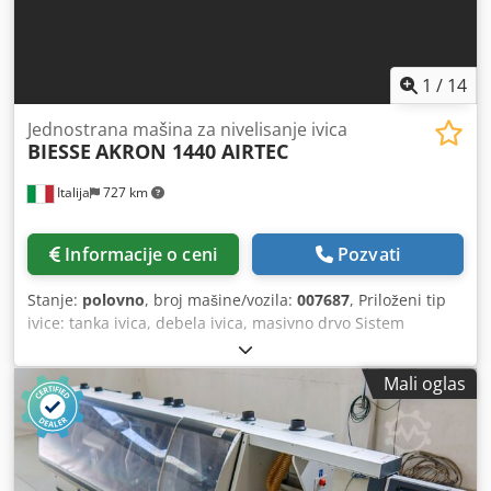
1
/
14
Jednostrana mašina za nivelisanje ivica
BIESSE
AKRON 1440 AIRTEC
Italija
727 km
Informacije o ceni
Pozvati
Stanje:
polovno
, broj mašine/vozila:
007687
, Priloženi tip
ivice: tanka ivica, debela ivica, masivno drvo Sistem
lepljenja: EVA, topao vazduh Spajanje glodanje: da
Chjdpfxewuz Npe Ai Sja Multifunkcionalna jedinica: da
Mali oglas
Maks. brzina tuneliranja: 18 m / min Maksimalna debljina
panela: 60 mm Radna jedinica: 7 br