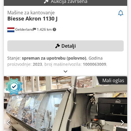
Aukcija završena
Mašine za kantovanje
Biesse
Akron 1130 J
Gelderland
1.426 km
Detalji
Stanje:
spreman za upotrebu (polovno)
, Godina
proizvodnje:
2023
, broj mašine/vozila:
1000063009
,
Funkcionalnost:
potpuno funkcionalan
, debljina ivice
(maks.):
5 mm
, transportna dužina:
3.800 mm
, transportna
Mali oglas
širina:
700 mm
, transportna visina:
1.700 mm
, TEHNIČKI
DETALJI Broj jedinica: 5 Maks. debljina trake za kantovanje:
5 mm Maks. debljina panela: 50 mm DETALJI MAŠINE
Dokumentacija dostupna: Ne CE oznaka prisutna: Da
Serijski broj: 1000063009 Napon: 400 V Potrošnja struje:
12,3 A Snaga: 6,8 kW Chedow Tzifepfx Ai Sja Transportne
dimenzije: 3.800 mm x 700 mm x 1.700 mm (d x š x v)
Transportna težina: 1.000 kg Transportnih paketa: 1