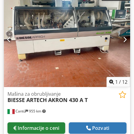
1
/
12
Mašina za obrubljivanje
BIESSE ARTECH
AKRON 430 A T
Cantù
955 km
Informacije o ceni
Pozvati