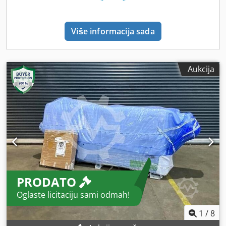
Više informacija sada
Aukcija
PRODATO
Oglaste licitaciju sami odmah!
1
/
8