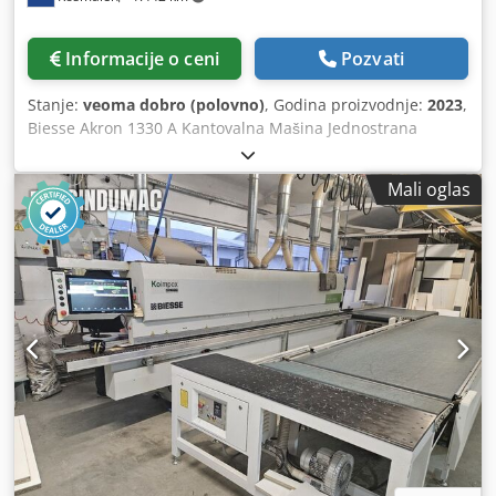
transporter sa pritiskivačima (čelični, gumirani i valjci za
pritisak ivica) za čistu i konstantnu liniju lepka. Novi touch-
Informacije o ceni
Pozvati
screen komandni panel; zamenjene pozadinske četke za
čišćenje; zamenjeni noževi/umetci strugača. Radni
Stanje:
veoma dobro (polovno)
, Godina proizvodnje:
2023
,
kapacitet: debljina panela 8–60 mm · visina materijala za
Biesse Akron 1330 A Kantovalna Mašina Jednostrana
kantovanje 14–64 mm · debljina ivice 0,4–3 mm (kolut) / do
kantovalna mašina AKRON 1330-A Jedinica za nanošenje
12 mm (trake) · dužina panela 100–3200 mm · više brzina
lepka SP03 Jedinica za odsecanje krajeva IT03 Jedinica za
uvlačenja 8/12/15/18 m/min. Tehnički podaci: snaga 13 kW
Mali oglas
fino obradu RF02 Jedinica za zaobljavanje uglova AR02
· 400 V / 50 Hz / 3 faze · masa cca. 1870 kg · priključak za
PREDFREZ JEDINICA RT02 Simetrični dijamantski alati H=45
vazduh 7 bara · godina proizvodnje 2018.
mm Z=2+2 30° uključeni. SKREPER ZA IVICE RB02 Alati nisu
uključeni. JEDINICA ZA STRUGANJE LEPKA RC02 JEDINICA ZA
POLIRANJE SZ02 DODATNA BOČNA PODRŠKA PANELA SET
ZA UGRADNJU SISTEMA POVRATKA PANELA RUČNI ULAZNI
SISTEM ZA USKE KOMADE SET ZA OBRADU PANELA
"SHADOW LINE" PROFILA PRAVOLINIJSKI VAZDUŠNI STO NA
ULAZU U MAŠINU ANTIADHEZIVNA JEDINICA ADZ02 PAR
DIJAMANTSKIH FREZA H=65 mm Z=2+2 30°. Kao zamena za
standardne alate. HIBRIDNI LEPLJIVI DRŽAČ ZA
GRANULIRANI EVA/PUR LEPAK UMESTO STANDARDNOG
SISTEMA TM15 HIBRIDNI PREDTOPLJIVAČ ZA EVA/PUR