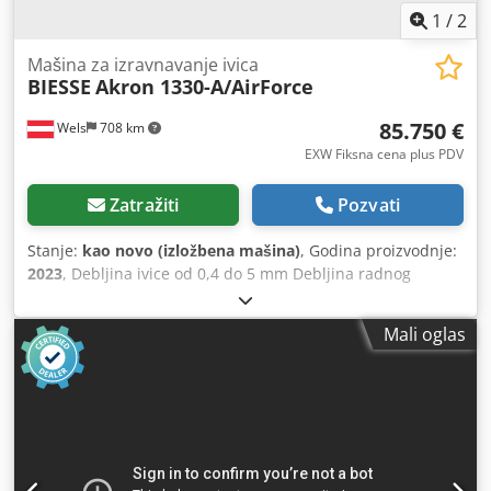
1
/
2
Mašina za izravnavanje ivica
BIESSE
Akron 1330-A/AirForce
85.750 €
Wels
708 km
EXW Fiksna cena plus PDV
Zatražiti
Pozvati
Stanje:
kao novo (izložbena mašina)
, Godina proizvodnje:
2023
, Debljina ivice od 0,4 do 5 mm Debljina radnog
komada od 10 do 60 mm Chodpexh Spkofx Ai Sja Brzina
posmaka 12 m/min Debljina radnog komada 10-60 mm
Mali oglas
Visina ivicnog materijala 14-64 mm Debljina ivice u
rolnama 0,4-3 mm Debljina ivice u trakama 0,4-5 mm
Predglodalna agregat RT02 Agregat za nanošenje lepka
SP03 Odspružni agregat IT03 Agregat za fino glodanje FR02
Agregat za kopiranje uglova AR02 Agregat za struganje
RB02 Površinska struga RC02 Polirni agregat SZ02 Sistem
za prskanje sredstva protiv lepljenja ADZ02 AirForce sistem