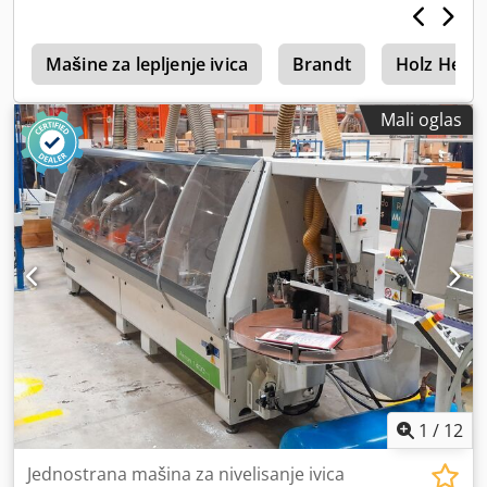
2
Mašine za lepljenje ivica
Brandt
Holz Her
Mali oglas
1
/
12
Jednostrana mašina za nivelisanje ivica