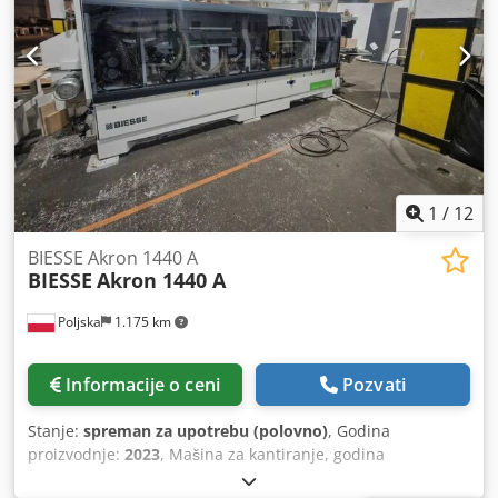
1
/
12
BIESSE Akron 1440 A
BIESSE
Akron 1440 A
Poljska
1.175 km
Informacije o ceni
Pozvati
Stanje:
spreman za upotrebu (polovno)
, Godina
proizvodnje:
2023
, Mašina za kantiranje, godina
proizvodnje 2023. Ova BIESSE Akron 1440 A nudi opseg