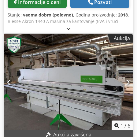
Informacije o ceni
Pozvati
Agregati/radne jedinice: • Agregat za nanošenje spreja
protiv prijanjanja ADZ02 • Predrezna jedinica RT02 • Dva
Stanje:
veoma dobro (polovno)
, Godina proizvodnje:
2018
,
motora visoke frekvencije, svaki sa 1,8 kW, 12.000 o/min •
Biesse Akron 1440 A mašina za kantovanje (EVA i vrući
Agregat za nanošenje lepka VC-511 • Obrada EVA i PUR
vazduh) Opis Sistem za nanošenje lepka: EVA / vrući
lepka u granulama • Kapacitet posude za lepak: 1,5 kg •
vazduh Pred-frezirajuća jedinica RT02 Jedinica za
Zona pritiska • 1 pogonski valjak za pritisak, Ø 100 mm,
Aukcija
nanošenje lepka VC-511 Jedinica za završnu obradu krajeva
nezavisno podesiv pritisak • 2. i 3. nepogonski valjak za
IN-801 Jedinica za preciznu obradu krajeva RF02 2 motora,
pritisak, Ø 60 mm, sa premazom protiv prijanjanja,
jedinica za zaobljavanje uglova AR02 SKRAPER ZA
konusni i protivrteći, pneumatski podesivi • Agregat za
KANTOVE RB02 JEDINICA SKRAPERA ZA LEPAK RC02
sečenje IT-70-S • Dva motora visoke frekvencije, svaki sa 0,8
JEDINICA ZA BRUŠENJE SZ02 JEDINICA ZA DUVALO VRUĆEG
kW, 12.000 o/min • Pravi (0°) ili kosani postupak sečenja,
VAZDUHA PH-501 INTELIGENTNA KONTROLNA TABLET
podesivo od 0° do 15° • Antistatički/sprej za hlađenje za
KOMPLET VISOKOG KVALITETA I VISOKE PRODUKTIVNOSTI =
završno sečenje • Fino rezna jedinica RF02 • Dva motora
greda za pritisak trake. - Automatski sistem za
visoke frekvencije, svaki sa 0,65 kW, 12.000 o/min
podmazivanje. NC PAKET OSOVINA = AX-1: NC osa na
Cjdpfozmglwex Ai Seha • Agregat za zaobljavanje uglova •
ulaznom graničniku. - AX-1: NC osa na valjcima za
Dva motora visoke frekvencije, svaki sa 0,65 kW, 12.000
pritiskanje kanta. - AX-4, NC ose na jedinici za preciznu
o/min • Za prave, kao i postforming/softforming profile na
obradu krajeva. - AX-2, NC ose na jedinici za zaobljavanje
90° i 180° uglovima • Nož za profilisanje RB02 • Ručno
uglova. - AX-4, NC ose na skraperu za kantove KOMPLET SA
prebacivanje između dva profila obrade • Nož za ravno
VIŠE BRZINA 12-18 m/min JEDINICA ZA SPREČAVANJE
1
/
6
profilisanje RC02 • Agregat za poliranje SZ02 • Dva motora,
PRIJANJANJA ADZ02 SISTEM AIRFORCE - P2 PRO-LEPAK
svaki sa 0,37 kW, 2.800 o/min • Toplovazdušni ventilator
Aukcija završena
KOMPLET ADAPTIVNA INFRACRVENA LAMPA AdIRL-700