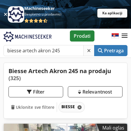
Machineseeker
Ka aplikaciji
Besplatno u prodavnici
Prodati
Pretraga
Biesse Artech Akron 245 na prodaju
(325)
Filter
Relevantnost
BIESSE
Uklonite sve filtere
Mali oglas