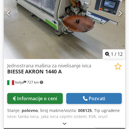
1
/
12
Jednostrana mašina za nivelisanje ivica
BIESSE
AKRON 1440 A
Italija
727 km
Informacije o ceni
Pozvati
Stanje:
polovno
, broj mašine/vozila:
008125
, Tip ugrađene
ivice: tanka ivica, jaka ivica Lepilni sistem: EVA, vrući
vazduh Pripremno glodanje: da Multifunkcionalna jedinica:
da Maks. brzina posmaka: 18 m/min Radne jedinice: 7 kom