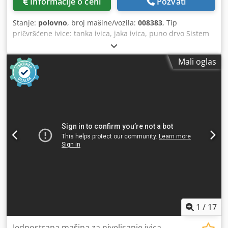
Informacije o ceni
Pozvati
Stanje:
polovno
, broj mašine/vozila:
008383
, Tip
pričvršćene ivice: tanka ivica, jaka ivica, puno drvo Sistem
lepljenja: EVA Spajanje glodanjem: da Multifunkcionalni
agregat: da Chjdpfx Ajx Swcgei Soa Maks. brzina posmaka:
Mali oglas
12 m/min Maksimalna debljina ploče: 60 mm Radni
agregati: 7 kom
1
/
17
Jednostrana mašina za nivelisanje ivica