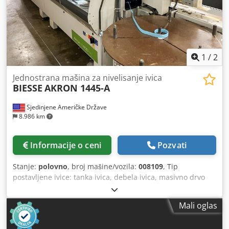
1
/
2
Jednostrana mašina za nivelisanje ivica
BIESSE
AKRON 1445-A
Sjedinjene Američke Države
8.986 km
Informacije o ceni
Pozvati
Stanje:
polovno
, broj mašine/vozila:
008109
, Tip
postavljene ivice: tanka ivica, debela ivica, masivno drvo
Sistem lepljenja: EVA Spajajuće glodanje: da Cedpew Idc
Dofx Ai Ssha Multifunkcionalni agregat: da Maksimalna
Mali oglas
debljina ploče: 12 mm Radni agregati: 9 kom