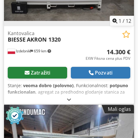
1
/
12
Kantovalica
BIESSE
AKRON 1320
14.300 €
Izdebnik
659 km
EXW Fiksna cena plus PDV
Zatražiti
Pozvati
Stanje:
veoma dobro (polovno)
, Funkcionalnost:
potpuno
funkcionalan
, agregat za predhodno glodanje stanica za
lepak u granulama maksimalna radna visina 60 mm
giljotina za odsecanje ivice sa rolne precizni agregat za
Mali oglas
sečenje ivice agregat za glodanje viška ivice sa gornje i
donje strane komada profilisana ciklina ravna ciklina
Chsdpfjzlc H Ujx Ai Sea polirke dužina mašine 420 cm
godina proizvodnje 2012 CE oznaka