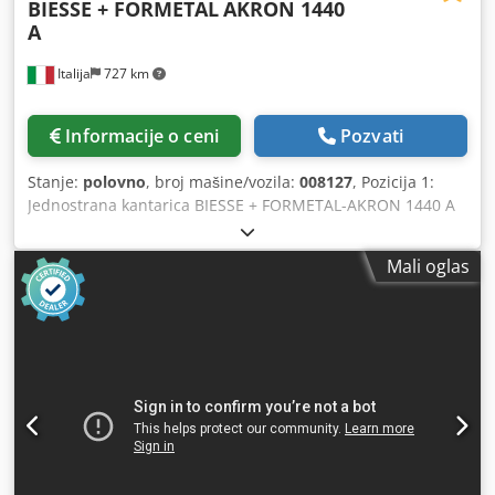
BIESSE + FORMETAL
AKRON 1440
A
Italija
727 km
Informacije o ceni
Pozvati
Stanje:
polovno
, broj mašine/vozila:
008127
, Pozicija 1:
Jednostrana kantarica BIESSE + FORMETAL-AKRON 1440 A
Cjdpjw Tq Iwsfx Ai Seha Pozicija 2: Sistem za povrat panela
BIESSE + FORMETAL-AKRON 1440 A
Mali oglas