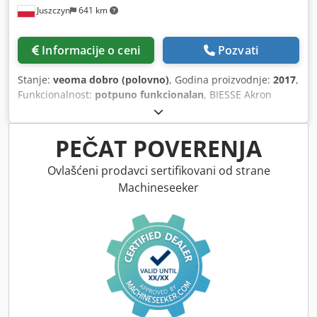
Juszczyn
641 km
Informacije o ceni
Pozvati
Stanje:
veoma dobro (polovno)
, Godina proizvodnje:
2017
,
Funkcionalnost:
potpuno funkcionalan
, BIESSE Akron
1440A mašina za lepljenje ivica Cjdpfx Asyh A I Aji Sjha
Dostupnost: april/maj 2026 CE sertifikat Godina
proizvodnje: 2017 Mogućnost provere mašine pre kupovine
PEČAT POVERENJA
Ovlašćeni prodavci sertifikovani od strane
Machineseeker