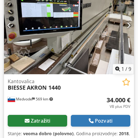
Palatinat Dostupnost: po dogovoru Prodaja po nalogu
klijenta. Informacije bez garancije.
1
/
9
Kantovalica
BIESSE
AKRON 1440
34.000 €
Medvode
569 km
VB plus PDV
Zatražiti
Pozvati
Stanje:
veoma dobro (polovno)
, Godina proizvodnje:
2018
,