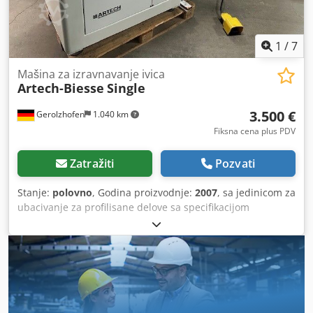
1
/
7
Mašina za izravnavanje ivica
Artech-Biesse
Single
3.500 €
Gerolzhofen
1.040 km
Fiksna cena plus PDV
Zatražiti
Pozvati
Stanje:
polovno
, Godina proizvodnje:
2007
, sa jedinicom za
ubacivanje za profilisane delove sa specifikacijom
toplolepljivog lepka Odlično stanje očišćeno, funkcionalno
provereno, testirano, probni rad korišćeno, dobro stanje
Chsdovwgizopfx Ai Ssa proizvođač Artech-Biesse tip Single
godina proizvodnje 2007 br. mašine 91009 CE sertifikovano
sa automatskim odsecanjem ivica, lepljenje zaobljenih
ivica nagibna osnova – lepljenje kosa ivica izvlačno
proširenje stola sa valjkastim nosačem sistem za