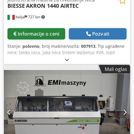
BIESSE
AKRON 1440 AIRTEC
Italija
727 km
Informacije o ceni
Pozvati
Stanje:
polovno
, broj mašine/vozila:
007913
, Tip ugrađene
ivice: tanka ivica, jaka ivica Sistem lepljenja: EVA, topli
vazduh Chedswkf Dvspfx Ai Sea Spojno glodanje: da
Multifunkcionalni agregat: da Maksimalna debljina ploče:
Mali oglas
60 mm Radni agregati: 7 kom