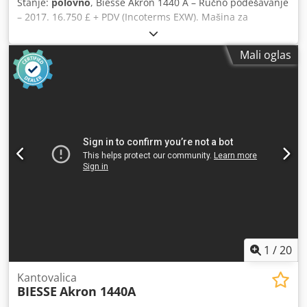
Stanje:
polovno
, Biesse Akron 1440 A – Ručno podešavanje
– 2017. 16.750 £ + PDV (Incoterms EXW). Mašina za
oblaganje ivica sa ručnim podešavanjem, sa više profila
sečiva za tanke i 2 mm široke trake. Može da aplicira i 8
Mali oglas
mm ivice. PLC upravljačka jedinica. EVA lepak, jedinica za
prethodno zagrevanje lepka. Zona pritiska. Chedpfozm U
Rnex Ai Sea Krajevne testere za obrezivanje. Obrezivanje
gornjeg i donjeg profila. 2 motora za zaobljavanje uglova.
Čišćenje profila. Čistač linije lepka. Poliranje. Mašina je i
dalje u funkciji i dolazi sa sistemom za odvođenje
strugotine.
1
/
20
Kantovalica
BIESSE
Akron 1440A