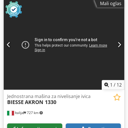
Mali oglas
Codpfxew Tivme Ai Sjha
1
/
12
Jednostrana mašina za nivelisanje ivica
BIESSE
AKRON 1330
Italija
727 km