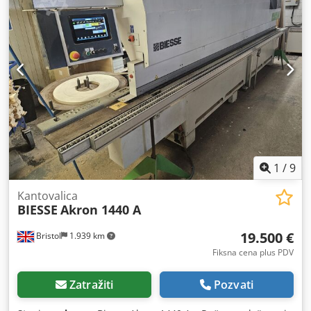
1
/
9
Kantovalica
BIESSE
Akron 1440 A
19.500 €
Bristol
1.939 km
Fiksna cena plus PDV
Zatražiti
Pozvati