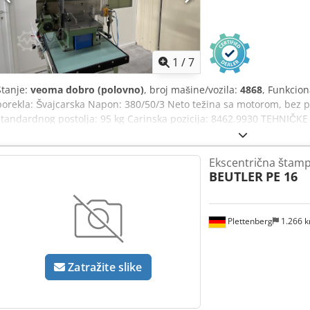
1
/
7
Stanje:
veoma dobro (polovno)
, broj mašine/vozila:
4868
, Funkcion
porekla: Švajcarska Napon: 380/50/3 Neto težina sa motorom, bez po
standardnog postolja: 95 kg Carinska pozicija: 8462.9930 TEHNIČKE
Maksimalna snaga: 8 tona Maksimalni presek za sečenje pri Rc=40
hod: 20 mm Podesivi promenljivi hod, standardni opseg: 4-36 mm Pod
Ekscentrična štampa
opseg: 8-50 mm Maksimalna visina između stola (bez ploče) i kliza
BEUTLER
PE 16
mm Standardni otvor u ploči, prečnik: 50 mm Otvor u stolu, prečni
prečnik x dubina: 38x60 mm Podešavanje klizača (produžetak klipnj
(širina x dubina): 105x90 mm Djdpfjw T S Tzsx Aayekr Potrebna sna
prečnik x širina: 410x85 mm Standardna brzina zamajca: 180 o/mi
Plettenberg
1.266 
Udaljenost od centra klizača do rama: 100 mm Razmak između stub
širina x dubina: 270x190 mm TEHNIČKE KARAKTERISTIKE, TIP D8-200:
rama: 200 mm Razmak između stubova rama: 160 mm Površina stola
Zatražite slike
tehničke informacije date su bez garancije, greške i propusti su mo