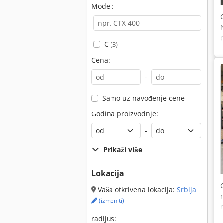
Model:
C
(3)
Cena:
-
Samo uz navođenje cene
Godina proizvodnje:
-
Prikaži više
Lokacija
Vaša otkrivena lokacija:
Srbija
(izmeniti)
radijus: