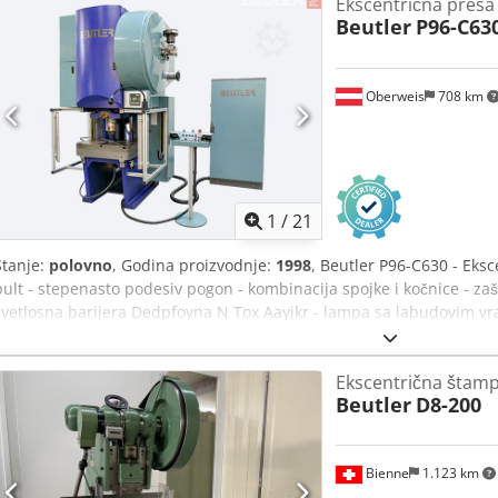
Ekscentrična presa
Beutler
P96-C63
Oberweis
708 km
1
/
21
Stanje:
polovno
, Godina proizvodnje:
1998
, Beutler P96-C630 - Eksc
pult - stepenasto podesiv pogon - kombinacija spojke i kočnice - zaš
svetlosna barijera Dedpfoyna N Tox Aayjkr - lampa sa labudovim vr
Tehnički podaci - Pritisak: 630 kN - Hod: 12 - 120 mm - Brzina hoda:
96 ms - Izlet: 300 mm - Rastojanje sto/klip: 495 mm - Prolaz između
Ekscentrična štam
klipa: 450 x 360 mm - Podešavanje klipa: 120 mm - Površina stola: 8
Beutler
D8-200
mm - Radna visina: 880 mm - Min. sigurnosno rastojanje: 192 mm -
3x 400 V / 50 Hz - Dimenzije mašine (ŠxVxD): 1800 x 2600 x 1600 
(ŠxVxD): 800 x 1700 x 450 mm - Težina: cca. 5500 kg
Bienne
1.123 km