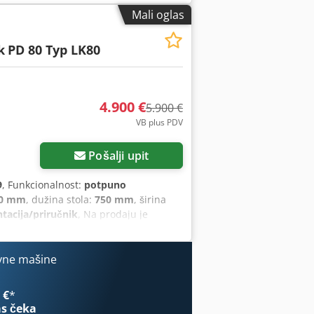
edinica BEUTLER DATAPLUS 200. Djdpfx
Mali oglas
k
PD 80 Typ LK80
4.900 €
5.900 €
VB plus PDV
Zatražite više slika
Pošalji upit
9
, Funkcionalnost:
potpuno
0 mm
, dužina stola:
750 mm
, širina
acija/priručnik
, Na prodaju je
nagom od oko 80 tona. Mašina je
tola: cca 750 x 530 mm • Površina
: podešavajući od 20 do 140 mm
vne mašine
rolaz kroz sto: Ø cca 230 mm Prodaja
iključka na struju i komprimovani
 €
*
s čeka