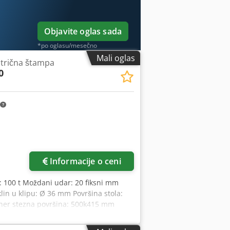
Objavite oglas sada
*po oglasu/mesečno
Mali oglas
trična štampa
0
Informacije o ceni
ak: 100 t Moždani udar: 20 fiksni mm
in u klipu: Ø 36 mm Površina stola:
her stezna površina: 500k415 mm
390 mm Otvor dijareje u tabeli: Ø 330
ije mašine cca. DkŠkV: 1.46x1.58x2.57