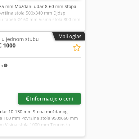
ja 185 mm Moždani udar 8-60 mm Stopa
vršina stola 500x340 mm Djdsp
 u tabeli Ø160 mm Visina stola 800 mm
 requirement approx. 1200x1200x2000
i
Mali oglas
e u jednom stubu
 1000
km
Informacije o ceni
i udar 10-130 mm Stopa moždanog
ča 100 mm Površina stola 950x660 mm
mm Visina stola 1000 mm Tenonska
ine oko 7 t Dkjdpfx Aasra Rr Esyer
 Datatech Podmazivanje uljem i