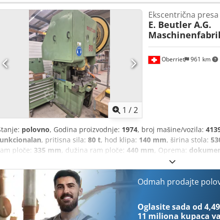
senzor, dvostruka kontrola, odvojena kontrolna tabla, kontrolna j
Ekscentrična presa
Aozqzc Ssayjkr
E. Beutler A.G.
Maschinenfabri
Oberriet
961 km
1
/
2
Stanje:
polovno
, Godina proizvodnje:
1974
, broj mašine/vozila:
413
funkcionalan
, pritisna sila:
80 t
, hod klipa:
140 mm
, širina stola:
53
ram ploče:
335 mm
, dužina ram ploče:
440 mm
, Oprema:
dokument
robustna ekscentrična presa Beutler Maschinenbau sa pritisnom s
idealna za operacije štancovanja i oblikovanja. Podaci: • Površina s
klizača: cca 440 x 335 mm • Podešavanje klizača: cca 150 mm • Hod
Odmah prodajte polo
Djdpfezb Eaqsx Aayjkr • Maksimalna ugradna visina: cca 320 mm • P
bez garancije, preuzimanje na licu mesta. Mašina se predaje bez pr
Oglasite sada od 4,49
vazduh. Plaćanje pre preuzimanja.
11 miliona kupaca
va