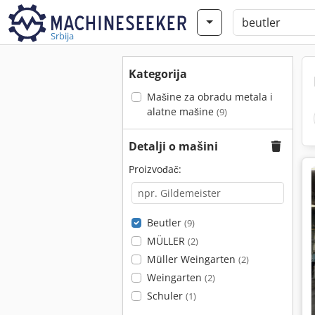
Srbija
Kategorija
Mašine za obradu metala i
alatne mašine
(9)
Detalji o mašini
Proizvođač:
Beutler
(9)
MÜLLER
(2)
Müller Weingarten
(2)
Weingarten
(2)
Schuler
(1)