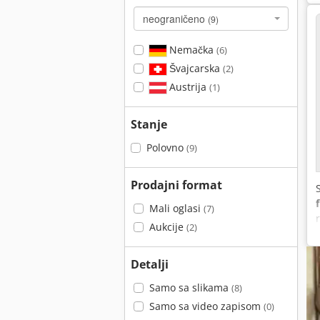
neograničeno
(9)
Nemačka
(6)
Švajcarska
(2)
Austrija
(1)
Stanje
Polovno
(9)
Prodajni format
Mali oglasi
(7)
Aukcije
(2)
Detalji
Samo sa slikama
(8)
Samo sa video zapisom
(0)