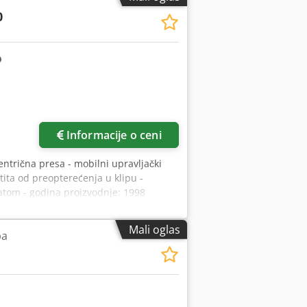
0
Informacije o ceni
entrična presa - mobilni upravljački
tita od preopterećenja u klipu -
atom - godina proizvodnje: 1998
 30 - 130 /min - Maks. zaostalo vreme:
 kućišnih zidova: 270 mm - Površina
Mali oglas
pa
00 x 560 mm - Otvor na stolu: Ø 100
 Snaga pogona: 5,5 kW - Radni napon:
mm - Dimenzije komandnog ormara