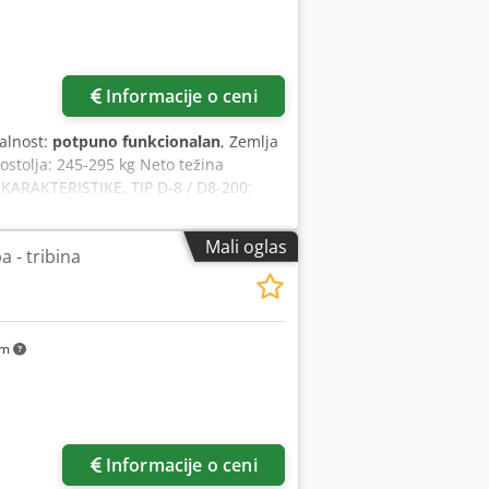
Informacije o ceni
alnost:
potpuno funkcionalan
, Zemlja
stolja: 245-295 kg Neto težina
 KARAKTERISTIKE, TIP D-8 / D8-200:
 kg/mm2: 200 mm2 Standardni fiksni
esivi promenljivi hod, ekstra veliki
Mali oglas
 - tribina
ča: 220 mm Debljina pomične ploče: 42
k: 60 mm Izbušena rupa u klizaču,
ače): 70 mm Površina baze klizača
ga u KS: 1/3 Dimenzije zamajca,
n TEHNIČKE KARAKTERISTIKE, TIP D-8:
km
ova rama: 170 mm Površina stola,
 Udaljenost od centra klizača do
, širina x dubina: 270x300 mm Sve
gući.
Informacije o ceni