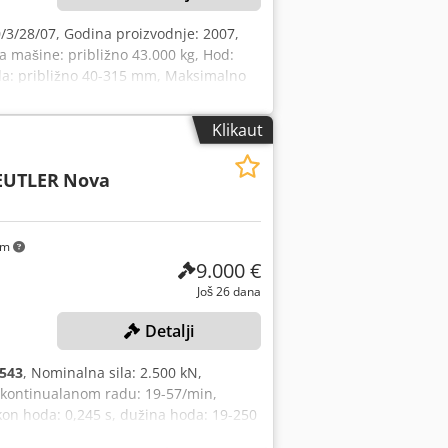
/3/28/07, Godina proizvodnje: 2007,
 mašine: približno 43.000 kg, Hod:
oda: približno 40-315 mm, Maksimalno
, dodatni moduli: Kolut za namotaj
vodnje: 2003, težina: 3.000 kg, SOPREM
Klikaut
e, serijski broj: 231003, snaga: 5,5
 broj: 029, godina proizvodnje: 2017,
EUTLER
Nova
adnih sati spojnice (novembar 2025)
km
9.000 €
Još 26 dana
Detalji
543
, Nominalna sila: 2.500 kN,
u kontinualanom radu: 19-57/min,
on hoda: 0,245 s, dužina hoda: 19-250
ko 900x1.200 mm, prednji svetlosni