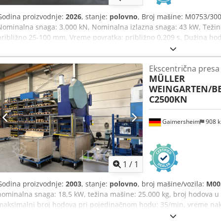
Godina proizvodnje:
2026
, stanje:
polovno
, Broj mašine: M0753/300
Nominalna snaga: 3.000 kN, Nominalna izlazna snaga: 43 kW, Težina
približno 25-100 mm, Vreme povratka: približno 0,209 s, Dužina h
podešavanje klipa: 150 mm, Maksimalni ugradbeni prostor: 650 mm
žice SOPREM S2371-EM-91-BP55, serijski broj: 221003, godina proiz
Ekscentrična presa
1676-E-VV, godina proizvodnje: 2003, jednostrani uređaj za poravnanj
MÜLLER
kW, pogonska jedinica RAZIOL EBAD 4000KL, jedinica za ulje, serijski
WEINGARTEN/B
upravljački sistem BECKHOFF, montirano na šasiju, očitano stanje r
C2500KN
34.303h, ukupni broj delova 41.131.300. Djdpfx Ajzqzd Njayskr
Gaimersheim
908 
1
/
1
Godina proizvodnje:
2003
, stanje:
polovno
, broj mašine/vozila:
M00
nominalna snaga: 18,5 kW, težina mašine: 25.000 kg, broj hodova 
maksimalni broj hodova pri pojedinačnom hodu: 35/min, vreme nak
mm, maksimalni prostor za ugradnju: oko 480 mm, veličina stola: o