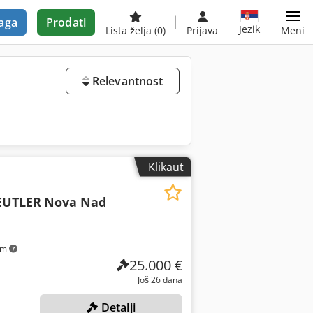
aga
Prodati
Jezik
Lista želja
(0)
Prijava
Meni
Relevantnost
Klikaut
EUTLER
Nova Nad
km
25.000 €
Još 26 dana
Detalji