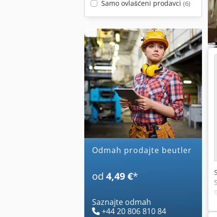
Samo ovlašćeni prodavci
(6)
Odmah prodajte beutler
od
4,49 €
*
Saznajte odmah
+44 20 806 810 84