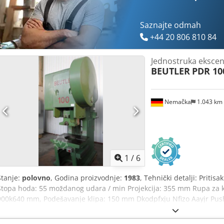
Saznajte odmah
+44 20 806 810 84
Jednostruka ekscen
BEUTLER
PDR 10
Nemačka
1.043 km
1
/
6
Stanje:
polovno
, Godina proizvodnje:
1983
, Tehnički detalji: Pritis
Stopa hoda: 55 moždanog udara / min Projekcija: 355 mm Rupa za kl
900k640 mm, Podešavanje klipa: 150 mm Dkodpfxju Nfizo Aayjr Pus
Visina iznad poda: 800 mm Najveća udaljenost između stola i ovna: 
mm Ukupna potrebna snaga: 11 kV Težina mašine cca.: 7,5 t Dimenz