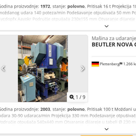
Godina proizvodnje:
1972
, stanje:
polovno
, Pritisak 16 t Projekci
moždanog udara 140 poteza/min Podešavanje otpušivača 50 mm Po
Sycdopfx Aayokr Područje otpušača 230x155 mm Otvaranje dijareje
Otvaranje dijareje u tabeli Ø35 mm Težina mašine oko 1,5 t Space
mm Rotary wedge coupling Broj mašine: 3857 tabela podesiva visin
Mašina za udaranj
BEUTLER
NOVA C
Plettenberg
1.266 
1
/
9
Godina proizvodnje:
2003
, stanje:
polovno
, Pritisak 100 t Moždan
udara 30-90 udaraca/min Projekcija 330 mm Podešavanje otpušiva
Područje otpušača 540x440 mm Otvaranje dijareje u tabeli Ø 230 
rupa u ovnu Ø 50 mm Ukupan zahtev za napajanje 7,5 kW Težina maš
Pneumatska kombinacija kvačila i kočnica Kontrola štampe Beutler