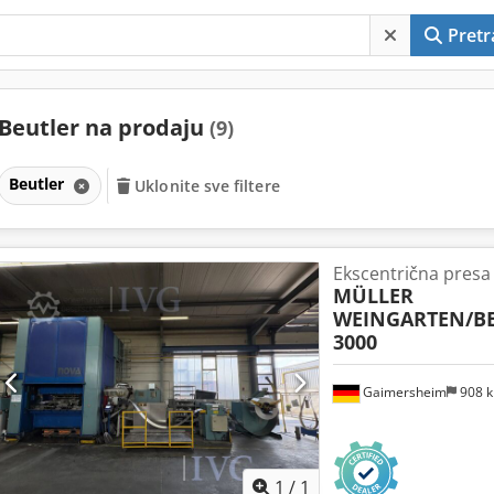
Pretr
Beutler na prodaju
(9)
Beutler
Uklonite sve filtere
Ekscentrična presa
MÜLLER
WEINGARTEN/B
3000
Gaimersheim
908 
1
/
1