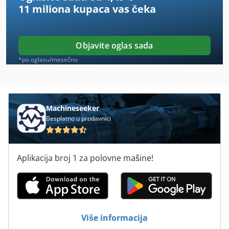
11 miliona kupaca
vas čeka
Hhs
Kba
Objavite oglas sada
Mabeg
*po oglasu/mesečno
Perfecta Seypa 115
Sbb
Machineseeker
Besplatno u prodavnici
Sbd
Schaefer
Aplikacija broj 1 za polovne mašine!
Schelling Skb
Schroeder
Schuette
Više informacija
Schuler