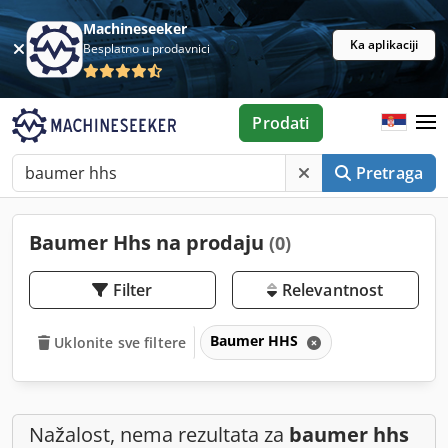
Machineseeker
Ka aplikaciji
Besplatno u prodavnici
Prodati
Pretraga
Baumer Hhs na prodaju
(0)
Filter
Relevantnost
Baumer HHS
Uklonite sve filtere
Nažalost, nema rezultata za
baumer hhs