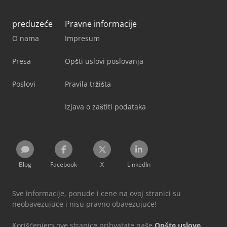
preduzeće
Pravne informacije
O nama
Impresum
Presa
Opšti uslovi poslovanja
Poslovi
Pravila tržišta
Izjava o zaštiti podataka
Blog
Facebook
X
LinkedIn
Sve informacije, ponude i cene na ovoj stranici su
neobavezujuće i nisu pravno obavezujuće!
Korišćenjem ove stranice prihvatate naše
Opšte uslove