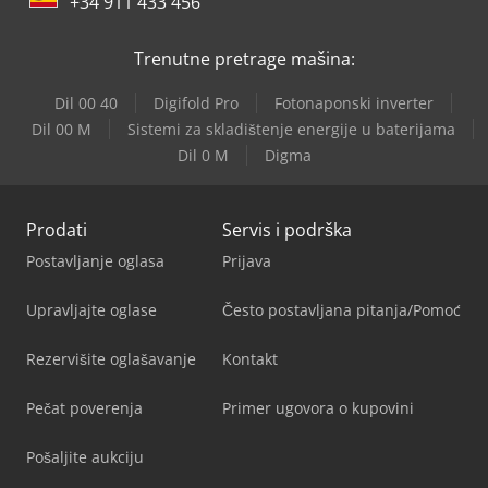
+34 911 433 456
Trenutne pretrage mašina:
Dil 00 40
Digifold Pro
Fotonaponski inverter
Dil 00 M
Sistemi za skladištenje energije u baterijama
Dil 0 M
Digma
Prodati
Servis i podrška
Postavljanje oglasa
Prijava
Upravljajte oglase
Često postavljana pitanja/Pomoć
Rezervišite oglašavanje
Kontakt
Pečat poverenja
Primer ugovora o kupovini
Pošaljite aukciju