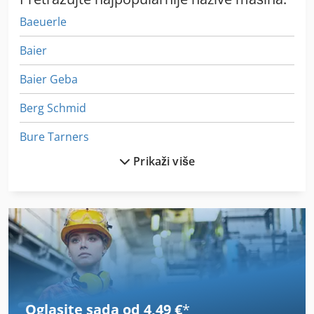
Baeuerle
Baier
Baier Geba
Berg Schmid
Bure Tarners
Prikaži više
Busch
Erba
Hbm
Hbm 480
Henk
Oglasite sada od 4,49 €
*
Henschel Motor