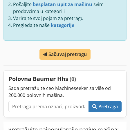
Pošaljite
besplatan upit za mašinu
svim
prodavcima u kategoriji
Varirajte svoj pojam za pretragu
Pregledajte naše
kategorije
Sačuvaj pretragu
Polovna Baumer Hhs
(0)
Sada pretražujte ceo Machineseeker sa više od
200.000 polovnih mašina.
Pretraga
Pretražujte najpopularnije nazive mašina: