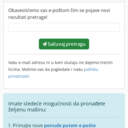
Obavestićemo vas e-poštom čim se pojave novi
rezultati pretrage!
Sačuvaj pretragu
Vašu e-mail adresu ni u kom slučaju ne dajemo trećim
licima. Molimo vas da pogledate i našu
politiku
privatnosti
.
Imate sledeće mogućnosti da pronađete
željenu mašinu:
Primajte nove
ponude putem e-pošte